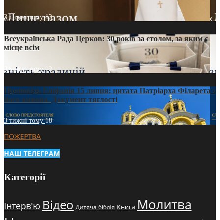
3 тижні тому
13
Всеукраїнська Рада Церков: 30 років за столом, за яким є
місце всім
3 тижні тому
12
Проповідь Епіфанія 15 липня: цитата Патріарха Філарета з
його амвона. Документ тяглості
3 тижні тому
18
ПОЖЕРТВА
НАШ ТЕЛЕГРАМ
Категорії
Молитва
Відео
Інтерв'ю
Книга
Дитяча біблія