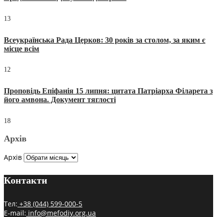
13
Всеукраїнська Рада Церков: 30 років за столом, за яким є
місце всім
12
Проповідь Епіфанія 15 липня: цитата Патріарха Філарета з
його амвона. Документ тяглості
18
Архів
Архів
Контакти
Тел:
+38 (044) 599-000-5
E-mail:
info@mefodiy.org.ua