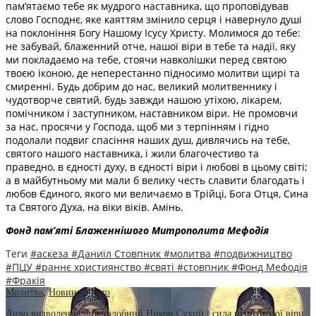
пам’ятаємо тебе як мудрого наставника, що проповідував
слово Господнє, яке каяттям змінило серця і навернуло душі
на поклоніння Богу Нашому Ісусу Христу. Молимося до тебе:
не забувай, блаженний отче, нашої віри в тебе та надії, яку
ми покладаємо на тебе, стоячи навколішки перед святою
твоєю іконою, де неперестанно підносимо молитви щирі та
смиренні. Будь добрим до нас, великий молитвеннику і
чудотворче святий, будь завжди нашою утіхою, лікарем,
помічником і заступником, наставником віри. Не промовчи
за нас, просячи у Господа, щоб ми з терпінням і гідно
подолали подвиг спасіння наших душ, дивлячись на тебе,
святого нашого наставника, і жили благочестиво та
праведно, в єдності духу, в єдності віри і любові в цьому світі;
а в майбутньому ми мали б велику честь славити благодать і
любов Єдиного, якого ми величаємо в Трійці, Бога Отця, Сина
та Святого Духа, на віки віків. Амінь.
Фонд пам’яті Блаженнішого Митрополита Мефоді
я
Теги
#аскеза
#Даниїл Стовпник
#молитва
#подвижництво
#ПЦУ
#раннє християнство
#святі
#стовпник
#Фонд Мефодія
#Фракія
Молитва
,
Новини
,
Фото
Диво визволення: преподобний Никон Сухий і сила непохитної віри