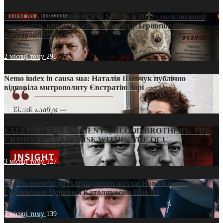
ПРИСМАК «РУССЬКОГО МІРА» в ПЦУ: ексклюзивні
документи, вирок і російський слід у Тернопільсько-
Бучацькій єпархії
2 місяці тому
295
Nemo iudex in causa sua: Наталія Шевчук публічно
відповіла митрополиту Євстратію Зорі
3 місяці тому
213
EXCLUSIVE (DOCUMENTS)/BLOOD BROTHERS: THE
CRIMINAL FRANCHISE WITHIN THE OCU
3 місяці тому
127
Від віолончелі до Патріаршого жезла: Новий шлях
Грузинської Церкви з Католикосом Шіо III
3 місяці тому
139