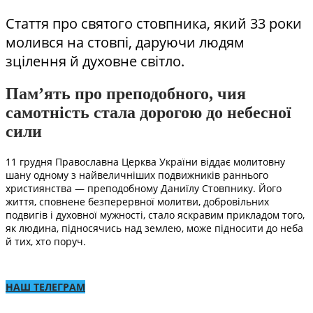
Стаття про святого стовпника, який 33 роки
молився на стовпі, даруючи людям
зцілення й духовне світло.
Пам’ять про преподобного, чия
самотність стала дорогою до небесної
сили
11 грудня Православна Церква України віддає молитовну
шану одному з найвеличніших подвижників раннього
християнства — преподобному Даниїлу Стовпнику. Його
життя, сповнене безперервної молитви, добровільних
подвигів і духовної мужності, стало яскравим прикладом того,
як людина, підносячись над землею, може підносити до неба
й тих, хто поруч.
НАШ ТЕЛЕГРАМ