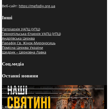
Веб-сайт:
https://mefodiy.org.ua
Інші
Патріархія УАПЦ (УПЦ)
Тернопільська Єпархія УАПЦ (УПЦ)
Андріївська Церква
Парафія Св. Жінок-Мироносиць
Помісна Церква України
Щедрик – Церковна Лавка
Соц.медіа
Останні новини
Захистити святині — означає захистити пам’ять людства:
Фонд пам’яті Митрополита Мефодія підтримує
міжнародну петицію щодо участі Росії в ЮНЕСКО
1 місяць тому
58