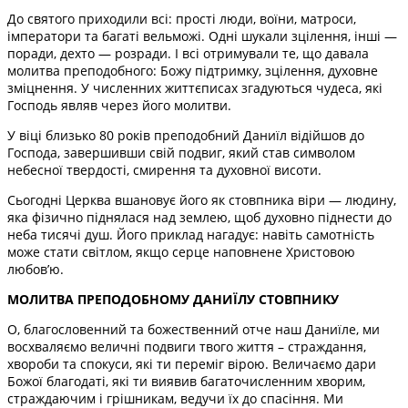
До святого приходили всі: прості люди, воїни, матроси,
імператори та багаті вельможі. Одні шукали зцілення, інші —
поради, дехто — розради. І всі отримували те, що давала
молитва преподобного: Божу підтримку, зцілення, духовне
зміцнення. У численних життєписах згадуються чудеса, які
Господь являв через його молитви.
У віці близько 80 років преподобний Даниїл відійшов до
Господа, завершивши свій подвиг, який став символом
небесної твердості, смирення та духовної висоти.
Сьогодні Церква вшановує його як стовпника віри — людину,
яка фізично піднялася над землею, щоб духовно піднести до
неба тисячі душ. Його приклад нагадує: навіть самотність
може стати світлом, якщо серце наповнене Христовою
любов’ю.
МОЛИТВА ПРЕПОДОБНОМУ ДАНИЇЛУ СТОВПНИКУ
О, благословенний та божественний отче наш Даниїле, ми
восхваляємо величні подвиги твого життя – страждання,
хвороби та спокуси, які ти переміг вірою. Величаємо дари
Божої благодаті, які ти виявив багаточисленним хворим,
страждаючим і грішникам, ведучи їх до спасіння. Ми