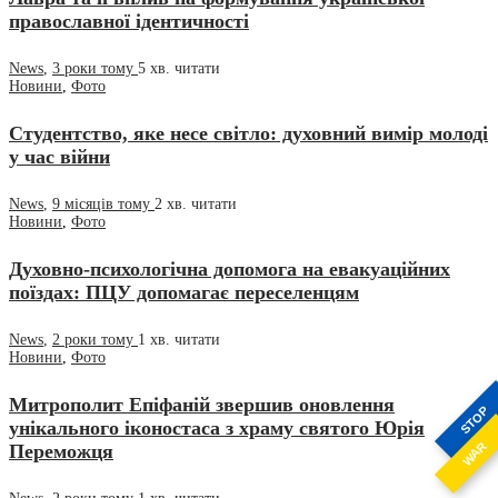
православної ідентичності
News
,
3 роки тому
5 хв.
читати
Новини
,
Фото
Студентство, яке несе світло: духовний вимір молоді
у час війни
News
,
9 місяців тому
2 хв.
читати
Новини
,
Фото
Духовно-психологічна допомога на евакуаційних
поїздах: ПЦУ допомагає переселенцям
News
,
2 роки тому
1 хв.
читати
Новини
,
Фото
Митрополит Епіфаній звершив оновлення
STOP
унікального іконостаса з храму святого Юрія
WAR
Переможця