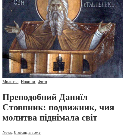
Молитва
,
Новини
,
Фото
Преподобний Даниїл
Стовпник: подвижник, чия
молитва піднімала світ
News
,
8 місяців тому