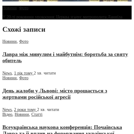
Новини
,
Фото
У 20-ті роковини упокоєння: Церква згадує митрополита Даниїла
Схожі записи
Новини
,
Фото
Лавра між минулим і майбутнім: боротьба за святу
обитель
News
,
1 рік тому
2 хв.
читати
Новини
,
Фото
День жалоби у Львові: місто прощається з
жертвами російської агресії
News
,
2 роки тому
2 хв.
читати
Відео
,
Новини
,
Статті
Всеукраїнська наукова конференція: Почаївська
Лавра та її вплив на формування української