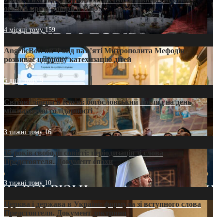
оголив кризу довіри в ПЦУ
4 місяці тому
159
AngelicBot: як Фонд пам’яті Митрополита Мефодія
розвиває цифрову катехизацію дітей
5 днів тому
9
Світові лідери в Києві: богословський погляд на день
міжнародної солідарності
3 тижні тому
16
35 років свободи совісті: періодизація зі слова
Предстоятеля. Документ епохи
3 тижні тому
10
Церква і держава в Україні: формула зі вступного слова
Предстоятеля. Документ доктрини