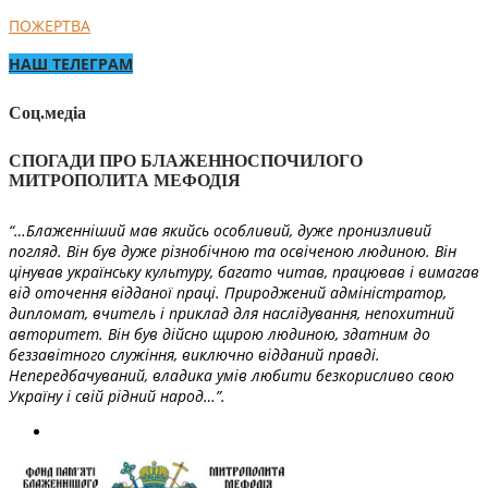
ПОЖЕРТВА
НАШ ТЕЛЕГРАМ
Соц.медіа
СПОГАДИ ПРО БЛАЖЕННОСПОЧИЛОГО
МИТРОПОЛИТА МЕФОДІЯ
“…Блаженніший мав якийсь особливий, дуже пронизливий
погляд. Він був дуже різнобічною та освіченою людиною. Він
цінував українську культуру, багато читав, працював і вимагав
від оточення відданої праці. Природжений адміністратор,
дипломат, вчитель і приклад для наслідування, непохитний
авторитет. Він був дійсно щирою людиною, здатним до
беззавітного служіння, виключно відданий правді.
Непередбачуваний, владика умів любити безкорисливо свою
Україну і свій рідний народ…”.