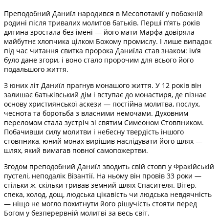
Преподобний Даниїл народився в Месопотамії у побожній
родині після тривалих молитов батьків. Перші п’ять років
дитина зростала без імені — його мати Марфа довіряла
майбутнє хлопчика цілком Божому промислу. І лише випадок
під час читання свитка пророка Даниїла став знаком: ім’я
було дане згори, і воно стало пророчим для всього його
подальшого життя.
З юних літ Даниїл прагнув монашого життя. У 12 років він
залишає батьківський дім і вступає до монастиря, де пізнає
основу християнської аскези — постійна молитва, послух,
чеснота та боротьба з власними немочами. Духовним
переломом стала зустріч зі святим Симеоном Стовпником.
Побачивши силу молитви і небесну твердість іншого
стовпника, юний монах вирішив наслідувати його шлях —
шлях, який вимагав повної самопожертви.
Згодом преподобний Даниїл зводить свій стовп у Фракійській
пустелі, неподалік Візантії. На ньому він провів 33 роки —
стільки ж, скільки тривав земний шлях Спасителя. Вітер,
спека, холод, дощ, людська цікавість чи людська невдячність
— ніщо не могло похитнути його рішучість стояти перед
Богом у безперервній молитві за весь світ.