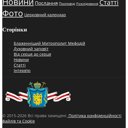
Новини
Статті
Послання
Проповіді
Розслідування
Фото
Церковний календар
Сторінки
Блаженніший Митрополит Мефодій
Духовний заповіт
Від серця до серця
Новини
Статті
Інтерв’ю
© 2015-2026 Всі права захищені.
Політика конфіденційності
файлів та Cookie