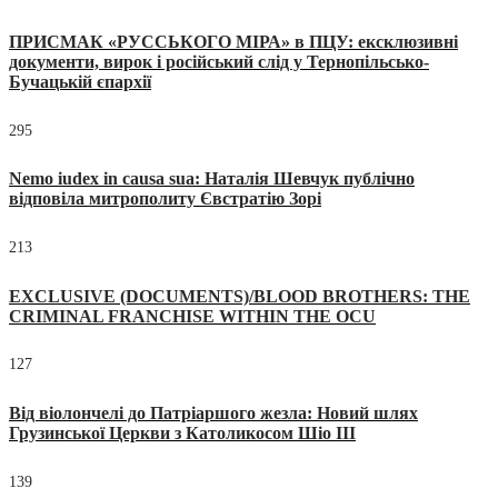
ПРИСМАК «РУССЬКОГО МІРА» в ПЦУ: ексклюзивні
документи, вирок і російський слід у Тернопільсько-
Бучацькій єпархії
295
Nemo iudex in causa sua: Наталія Шевчук публічно
відповіла митрополиту Євстратію Зорі
213
EXCLUSIVE (DOCUMENTS)/BLOOD BROTHERS: THE
CRIMINAL FRANCHISE WITHIN THE OCU
127
Від віолончелі до Патріаршого жезла: Новий шлях
Грузинської Церкви з Католикосом Шіо III
139