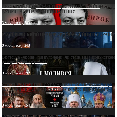
ЕКСКЛЮЗИВ (ДОКУМЕНТИ)/БРАТИ ПО КРОВІ:
КРИМІНАЛЬНА ФРАНШИЗА В ПЦУ
3 місяці тому
540
МАТЕРИНСЬКИЙ ОМОРФОР В ЧАС ВІЙНИ В УКРАЇНІ
3 місяці тому
248
Братська «броня» під куполами: чи стане ПЦУ прихистком
для дезертирів у рясах?
3 місяці тому
292
СВЯТІ УХИЛЯНТИ: СХЕМА, ЯК ПЕРЕТВОРИТИ ПЦУ
НА «ОФШОР» ДЛЯ ДЕЗЕРТИРА ІЗ МОСКОВСЬКОГО
ПАТРІАРХАТУ
3 місяці тому
654
«Кейс Тихона» у Тернополі: як Молитовний сніданок