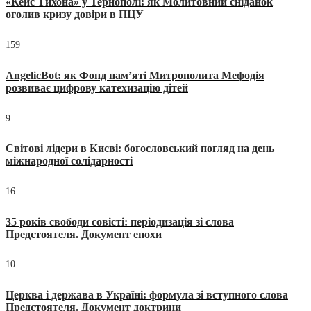
«Кейс Тихона» у Тернополі: як Молитовний сніданок
оголив кризу довіри в ПЦУ
159
AngelicBot: як Фонд пам’яті Митрополита Мефодія
розвиває цифрову катехизацію дітей
9
Світові лідери в Києві: богословський погляд на день
міжнародної солідарності
16
35 років свободи совісті: періодизація зі слова
Предстоятеля. Документ епохи
10
Церква і держава в Україні: формула зі вступного слова
Предстоятеля. Документ доктрини