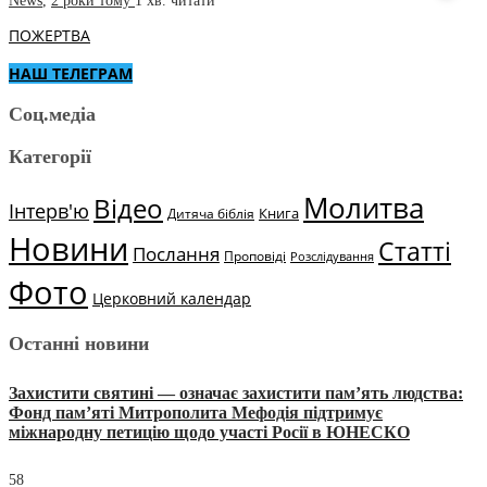
News
,
2 роки тому
1 хв.
читати
ПОЖЕРТВА
НАШ ТЕЛЕГРАМ
Соц.медіа
Категорії
Молитва
Відео
Інтерв'ю
Книга
Дитяча біблія
Новини
Статті
Послання
Проповіді
Розслідування
Фото
Церковний календар
Останні новини
Захистити святині — означає захистити пам’ять людства:
Фонд пам’яті Митрополита Мефодія підтримує
міжнародну петицію щодо участі Росії в ЮНЕСКО
58