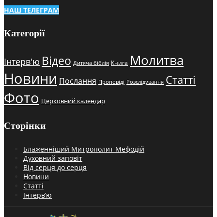
НАШ ТЕЛЕГРАМ
Категорії
Молитва
Відео
Інтерв'ю
Книга
Дитяча біблія
Новини
Статті
Послання
Проповіді
Розслідування
Фото
Церковний календар
Сторінки
Блаженніший Митрополит Мефодій
Духовний заповіт
Від серця до серця
Новини
Статті
Інтерв’ю