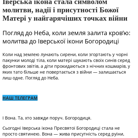
Іверська ікона стала символом
молитви, надії і присутності Божої
Матері у найгарячіших точках війни
Погляд до Неба, коли земля залита кров’ю:
молитва до Іверської ікони Богородиці
Коли над землею лунають сирени, коли згортають у чорні
пакунки молоді тіла, коли матері шукають своїх синів серед
фронтових звітів, а діти прокидаються з нічних кошмарів, у
яких тато більше не повертається з війни — залишається
лиш одне. Погляд до Неба.
НАШ ТЕЛЕГРАМ
І Вона. Та, хто завжди поруч. Богородиця.
Сьогодні Іверська ікона Пресвятої Богородиці стала не
просто святинею. Вона — жива присутність серед руїни,