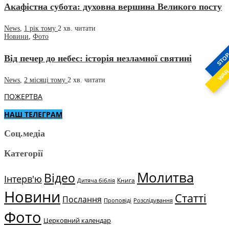
Акафістна субота: духовна вершина Великого посту
News
,
1 рік тому
2 хв.
читати
Новини
,
Фото
STO
Від печер до небес: історія незламної святині
WA
News
,
2 місяці тому
2 хв.
читати
ПОЖЕРТВА
НАШ ТЕЛЕГРАМ
Соц.медіа
Категорії
Молитва
Відео
Інтерв'ю
Книга
Дитяча біблія
Новини
Статті
Послання
Проповіді
Розслідування
Фото
Церковний календар