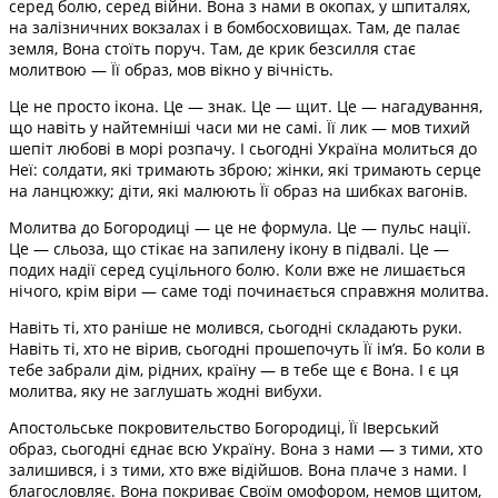
серед болю, серед війни. Вона з нами в окопах, у шпиталях,
на залізничних вокзалах і в бомбосховищах. Там, де палає
земля, Вона стоїть поруч. Там, де крик безсилля стає
молитвою — Її образ, мов вікно у вічність.
Це не просто ікона. Це — знак. Це — щит. Це — нагадування,
що навіть у найтемніші часи ми не самі. Її лик — мов тихий
шепіт любові в морі розпачу. І сьогодні Україна молиться до
Неї: солдати, які тримають зброю; жінки, які тримають серце
на ланцюжку; діти, які малюють Її образ на шибках вагонів.
Молитва до Богородиці — це не формула. Це — пульс нації.
Це — сльоза, що стікає на запилену ікону в підвалі. Це —
подих надії серед суцільного болю. Коли вже не лишається
нічого, крім віри — саме тоді починається справжня молитва.
Навіть ті, хто раніше не молився, сьогодні складають руки.
Навіть ті, хто не вірив, сьогодні прошепочуть Її ім’я. Бо коли в
тебе забрали дім, рідних, країну — в тебе ще є Вона. І є ця
молитва, яку не заглушать жодні вибухи.
Апостольське покровительство Богородиці, Її Іверський
образ, сьогодні єднає всю Україну. Вона з нами — з тими, хто
залишився, і з тими, хто вже відійшов. Вона плаче з нами. І
благословляє. Вона покриває Своїм омофором, немов щитом,