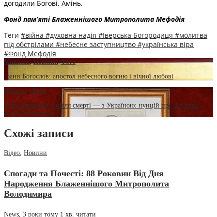
догодили Богові. Амінь.
Фонд пам’яті Блаженнішого Митрополита Мефоді
я
Теги
#війна
#духовна надія
#Іверська Богородиця
#молитва
під обстрілами
#небесне заступництво
#українська віра
#Фонд Мефодія
Молитва
,
Новини
,
Фото
Іоанн Богослов: апостол небесного вогню і вічної любові
Новини
,
Фото
Папа Франциск і після смерті — з Україною: нунцій про останню
місію Понтифіка
Схожі записи
Відео
,
Новини
Спогади та Почесті: 88 Роковин Від Дня
Народження Блаженнішого Митрополита
Володимира
News
,
3 роки тому
1 хв.
читати