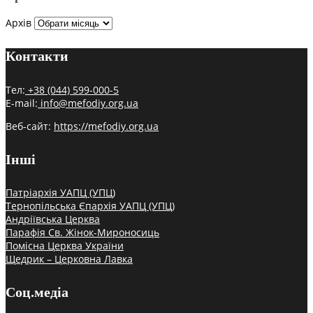
Архів
Контакти
Тел:
+38 (044) 599-000-5
E-mail:
info@mefodiy.org.ua
Веб-сайт:
https://mefodiy.org.ua
Інші
Патріархія УАПЦ (УПЦ)
Тернопільська Єпархія УАПЦ (УПЦ)
Андріївська Церква
Парафія Св. Жінок-Мироносиць
Помісна Церква України
Щедрик – Церковна Лавка
Соц.медіа