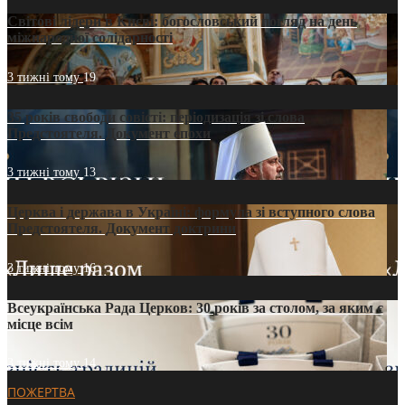
Світові лідери в Києві: богословський погляд на день
міжнародної солідарності
3 тижні тому
19
35 років свободи совісті: періодизація зі слова
Предстоятеля. Документ епохи
3 тижні тому
13
Церква і держава в Україні: формула зі вступного слова
Предстоятеля. Документ доктрини
3 тижні тому
16
Всеукраїнська Рада Церков: 30 років за столом, за яким є
місце всім
3 тижні тому
14
ПОЖЕРТВА