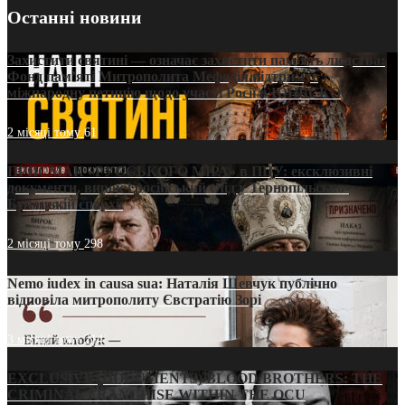
Останні новини
Захистити святині — означає захистити пам’ять людства:
Фонд пам’яті Митрополита Мефодія підтримує
міжнародну петицію щодо участі Росії в ЮНЕСКО
2 місяці тому
61
ПРИСМАК «РУССЬКОГО МІРА» в ПЦУ: ексклюзивні
документи, вирок і російський слід у Тернопільсько-
Бучацькій єпархії
2 місяці тому
298
Nemo iudex in causa sua: Наталія Шевчук публічно
відповіла митрополиту Євстратію Зорі
3 місяці тому
214
EXCLUSIVE (DOCUMENTS)/BLOOD BROTHERS: THE
CRIMINAL FRANCHISE WITHIN THE OCU