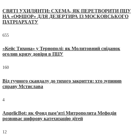
СВЯТІ УХИЛЯНТИ: СХЕМА, ЯК ПЕРЕТВОРИТИ ПЦУ
НА «ОФШОР» ДЛЯ ДЕЗЕРТИРА ІЗ МОСКОВСЬКОГО
ПАТРІАРХАТУ
655
«Кейс Тихона» у Тернополі: як Молитовний сніданок
оголив кризу довіри в ПЦУ
160
Від гучного скандалу до тихого закриття: хто зупинив
справу Мстислава
4
AngelicBot: як Фонд пам’яті Митрополита Мефодія
розвиває цифрову катехизацію дітей
12