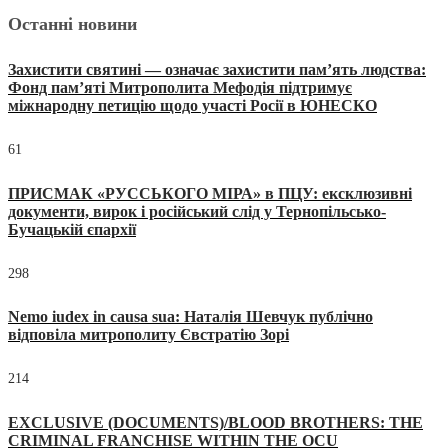
Останні новини
Захистити святині — означає захистити пам’ять людства:
Фонд пам’яті Митрополита Мефодія підтримує
міжнародну петицію щодо участі Росії в ЮНЕСКО
61
ПРИСМАК «РУССЬКОГО МІРА» в ПЦУ: ексклюзивні
документи, вирок і російський слід у Тернопільсько-
Бучацькій єпархії
298
Nemo iudex in causa sua: Наталія Шевчук публічно
відповіла митрополиту Євстратію Зорі
214
EXCLUSIVE (DOCUMENTS)/BLOOD BROTHERS: THE
CRIMINAL FRANCHISE WITHIN THE OCU