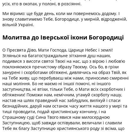
усіх, хто в окопах, у полоні, в розсіянні.
Ми віримо: ще буде день, коли ми повернемось додому. І
знову славитимемо Тебе, Богородице, у мирній, відродженій,
вільній Україні.
Молитва до Іверської ікони Богородиці
О Пресвята Діво, Мати Господа, Царице Небес і землі!
Зглянься на багатостраждальне зітхання душ наших,
подивися з висоти святої Твоєї на нас, що з вірою і любов’ю
поклоняємося пречистому образу Твоєму. Ось бо, в гріхи
занурені і скорботами обтяжені, дивлячись на образ Твій, як
на Тебе живу, що перебуваєш між нами, приносимо смиренні
наші моління. Бо не маємо ні іншої помочі, ні іншого
заступництва, ні втіхи, тільки Тебе, о Мати всіх скорботних і
обтяжених! Поможи нам, немічним, утамуй скорботу нашу,
настав на шлях праведний нас заблудлих, вилікуй і спаси
безнадійних, даруй нам останок часу життя нашого у мирі та
тиші проводити, подай християнську кончину, і на
Страшному суді Сина Твого явися нам милосердною
Заступницею, щоб завжди оспівували, величали і славили
Тебе як благу Заступницю християнського роду зі всіма, що