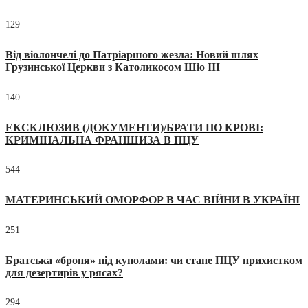
129
Від віолончелі до Патріаршого жезла: Новий шлях
Грузинської Церкви з Католикосом Шіо III
140
ЕКСКЛЮЗИВ (ДОКУМЕНТИ)/БРАТИ ПО КРОВІ:
КРИМІНАЛЬНА ФРАНШИЗА В ПЦУ
544
МАТЕРИНСЬКИЙ ОМОРФОР В ЧАС ВІЙНИ В УКРАЇНІ
251
Братська «броня» під куполами: чи стане ПЦУ прихистком
для дезертирів у рясах?
294