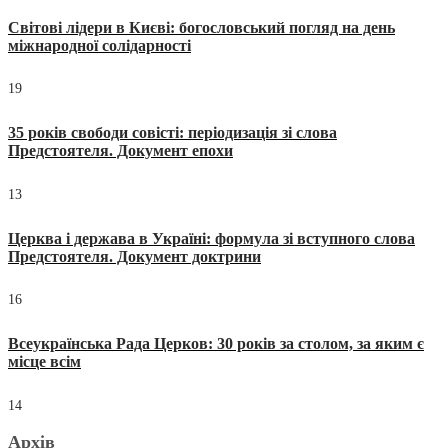
Світові лідери в Києві: богословський погляд на день
міжнародної солідарності
19
35 років свободи совісті: періодизація зі слова
Предстоятеля. Документ епохи
13
Церква і держава в Україні: формула зі вступного слова
Предстоятеля. Документ доктрини
16
Всеукраїнська Рада Церков: 30 років за столом, за яким є
місце всім
14
Архів