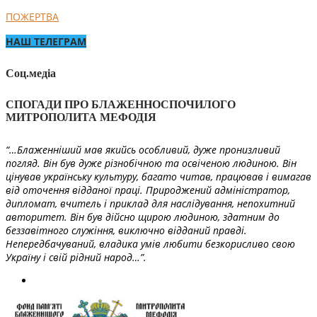
ПОЖЕРТВА
НАШ ТЕЛЕГРАМ
Соц.медіа
СПОГАДИ ПРО БЛАЖЕННОСПОЧИЛОГО
МИТРОПОЛИТА МЕФОДІЯ
“…Блаженніший мав якийсь особливий, дуже пронизливий
погляд. Він був дуже різнобічною та освіченою людиною. Він
цінував українську культуру, багато читав, працював і вимагав
від оточення відданої праці. Природжений адміністратор,
дипломат, вчитель і приклад для наслідування, непохитний
авторитет. Він був дійсно щирою людиною, здатним до
беззавітного служіння, виключно відданий правді.
Непередбачуваний, владика умів любити безкорисливо свою
Україну і свій рідний народ…”.