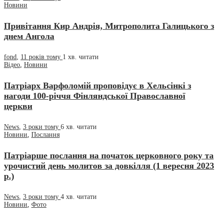
Новини
Привітання Кир Андрія, Митрополита Галицького з
днем Ангола
fond
,
11 років тому
1 хв.
читати
Відео
,
Новини
Патріарх Варфоломій проповідує в Хельсінкі з
нагоди 100-річчя Фінляндської Православної
церкви
News
,
3 роки тому
6 хв.
читати
Новини
,
Послання
Патріарше послання на початок церковного року та
урочистий день молитов за довкілля (1 вересня 2023
р.)
News
,
3 роки тому
4 хв.
читати
Новини
,
Фото