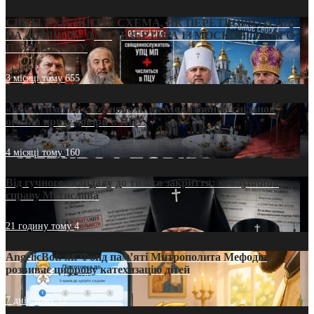
СВЯТІ УХИЛЯНТИ: СХЕМА, ЯК ПЕРЕТВОРИТИ ПЦУ
НА «ОФШОР» ДЛЯ ДЕЗЕРТИРА ІЗ МОСКОВСЬКОГО
ПАТРІАРХАТУ
3 місяці тому
655
«Кейс Тихона» у Тернополі: як Молитовний сніданок
оголив кризу довіри в ПЦУ
4 місяці тому
160
Від гучного скандалу до тихого закриття: хто зупинив
справу Мстислава
21 годину тому
4
AngelicBot: як Фонд пам’яті Митрополита Мефодія
розвиває цифрову катехизацію дітей
7 днів тому
12