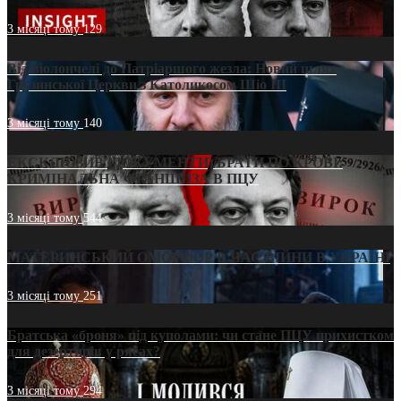
3 місяці тому
129
Від віолончелі до Патріаршого жезла: Новий шлях
Грузинської Церкви з Католикосом Шіо III
3 місяці тому
140
ЕКСКЛЮЗИВ (ДОКУМЕНТИ)/БРАТИ ПО КРОВІ:
КРИМІНАЛЬНА ФРАНШИЗА В ПЦУ
3 місяці тому
544
МАТЕРИНСЬКИЙ ОМОРФОР В ЧАС ВІЙНИ В УКРАЇНІ
3 місяці тому
251
Братська «броня» під куполами: чи стане ПЦУ прихистком
для дезертирів у рясах?
3 місяці тому
294