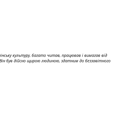
їнську культуру, багато читав, працював і вимагав від
Він був дійсно щирою людиною, здатним до беззавітного