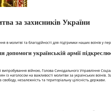
итва за захисників України
я в молитві та благодійності для підтримки наших воїнів у пері
я допомоги українській армії підкреслює
ні випробування війною, Голова Синодального Управління Соці
ян із наголосом на важливості молитви за українських воїнів. З
 свободу, незалежність та територіальну цілісність держави.