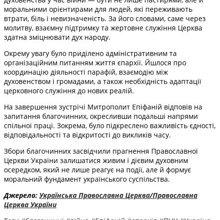
моральними орієнтирами для людей, які переживають
втрати, біль і невизначеність. За його словами, саме через
молитву, взаємну підтримку та жертовне служіння Церква
здатна зміцнювати дух народу.
Окрему увагу було приділено адміністративним та
організаційним питанням життя єпархії. Йшлося про
координацію діяльності парафій, взаємодію між
духовенством і громадами, а також необхідність адаптації
церковного служіння до нових реалій.
На завершення зустрічі Митрополит Епіфаній відповів на
запитання благочинних, окресливши подальші напрями
спільної праці. Зокрема, було підкреслено важливість єдності,
відповідальності та відкритості до викликів часу.
Збори благочинних засвідчили прагнення Православної
Церкви України залишатися живим і дієвим духовним
осередком, який не лише реагує на події, але й формує
моральний фундамент українського суспільства.
Джерело:
Українська Православна Церква/Православна
Церква України