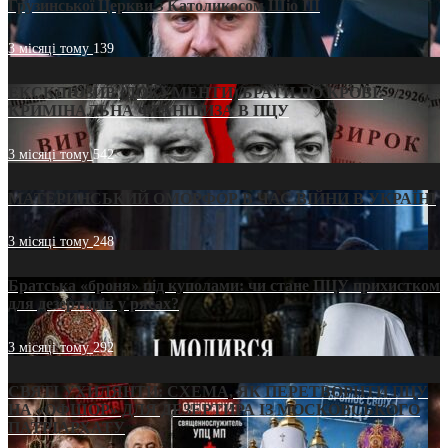
Грузинської Церкви з Католикосом Шіо III
3 місяці тому
139
ЕКСКЛЮЗИВ (ДОКУМЕНТИ)/БРАТИ ПО КРОВІ:
КРИМІНАЛЬНА ФРАНШИЗА В ПЦУ
3 місяці тому
542
МАТЕРИНСЬКИЙ ОМОРФОР В ЧАС ВІЙНИ В УКРАЇНІ
3 місяці тому
248
Братська «броня» під куполами: чи стане ПЦУ прихистком
для дезертирів у рясах?
3 місяці тому
292
СВЯТІ УХИЛЯНТИ: СХЕМА, ЯК ПЕРЕТВОРИТИ ПЦУ
НА «ОФШОР» ДЛЯ ДЕЗЕРТИРА ІЗ МОСКОВСЬКОГО
ПАТРІАРХАТУ