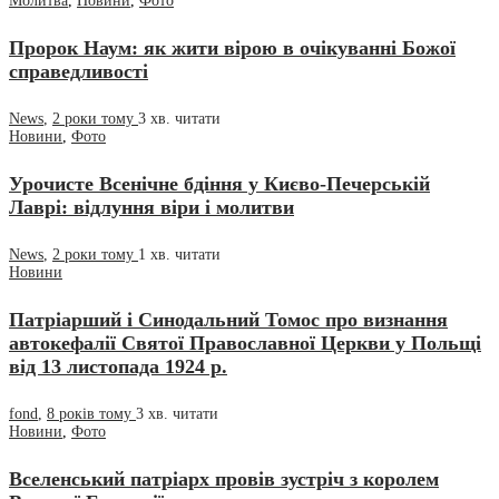
Молитва
,
Новини
,
Фото
Пророк Наум: як жити вірою в очікуванні Божої
справедливості
News
,
2 роки тому
3 хв.
читати
Новини
,
Фото
Урочисте Всенічне бдіння у Києво-Печерській
Лаврі: відлуння віри і молитви
News
,
2 роки тому
1 хв.
читати
Новини
Патріарший і Синодальний Томос про визнання
автокефалії Святої Православної Церкви у Польщі
від 13 листопада 1924 р.
fond
,
8 років тому
3 хв.
читати
Новини
,
Фото
Вселенський патріарх провів зустріч з королем