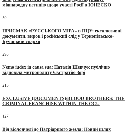
міжнародну петицію щодо участі Росії в ЮНЕСКО
59
ПРИСМАК «РУССЬКОГО МІРА» в ПЦУ: ексклюзивні
документи, вирок і російський слід у Тернопільсько-
Бучацькій єпархії
295
Nemo iudex in causa sua: Наталія Шевчук публічно
відповіла митрополиту Євстратію Зорі
213
EXCLUSIVE (DOCUMENTS)/BLOOD BROTHERS: THE
CRIMINAL FRANCHISE WITHIN THE OCU
127
Від віолончелі до Патріаршого жезла: Новий шлях