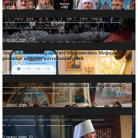
3 місяці тому
654
«Кейс Тихона» у Тернополі: як Молитовний сніданок
оголив кризу довіри в ПЦУ
4 місяці тому
159
AngelicBot: як Фонд пам’яті Митрополита Мефодія
розвиває цифрову катехизацію дітей
5 днів тому
9
Світові лідери в Києві: богословський погляд на день
міжнародної солідарності
3 тижні тому
16
35 років свободи совісті: періодизація зі слова
Предстоятеля. Документ епохи
3 тижні тому
10