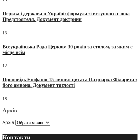
Церква і держава в Україні: формула зі вступного слова
Предстоятеля. Документ доктрини
13
Всеукраїнська Рада Церков: 30 років за столом, за яким є
місце всім
12
Проповідь Епіфанія 15 липня: цитата Патріарха Філарета з
його амвона. Документ тяглості
18
Архів
Архів
Контакти