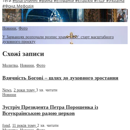
Теги
#благочинні
#війна
#Епіфаній
#єпархія
#ПЦУ
#Україна
#Фонд Мефодія
Новини
,
Фото
У Володимирському соборі звершили акафіст святому Макарію
Новини
,
Фото
У Зарванцях розпочали розпис храму ПЦУ: старт масштабного
духовного проєкту
Схожі записи
Молитва
,
Новини
,
Фото
Вдячність Богові – шлях до духовного зростання
News
,
2 роки тому
3 хв.
читати
Новини
Зустріч Президента Петра Порошенка із
Всеукраїнською радою церков
fond
,
11 років тому
2 хв.
читати