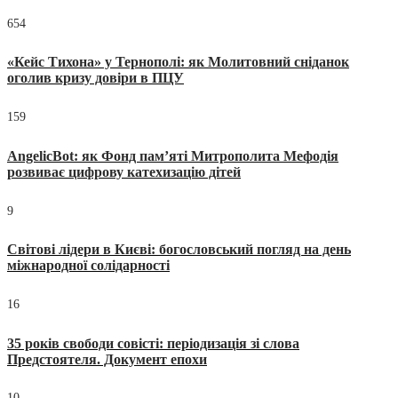
654
«Кейс Тихона» у Тернополі: як Молитовний сніданок
оголив кризу довіри в ПЦУ
159
AngelicBot: як Фонд пам’яті Митрополита Мефодія
розвиває цифрову катехизацію дітей
9
Світові лідери в Києві: богословський погляд на день
міжнародної солідарності
16
35 років свободи совісті: періодизація зі слова
Предстоятеля. Документ епохи
10