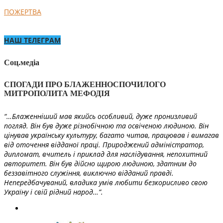
ПОЖЕРТВА
НАШ ТЕЛЕГРАМ
Соц.медіа
СПОГАДИ ПРО БЛАЖЕННОСПОЧИЛОГО
МИТРОПОЛИТА МЕФОДІЯ
“…Блаженніший мав якийсь особливий, дуже пронизливий
погляд. Він був дуже різнобічною та освіченою людиною. Він
цінував українську культуру, багато читав, працював і вимагав
від оточення відданої праці. Природжений адміністратор,
дипломат, вчитель і приклад для наслідування, непохитний
авторитет. Він був дійсно щирою людиною, здатним до
беззавітного служіння, виключно відданий правді.
Непередбачуваний, владика умів любити безкорисливо свою
Україну і свій рідний народ…”.