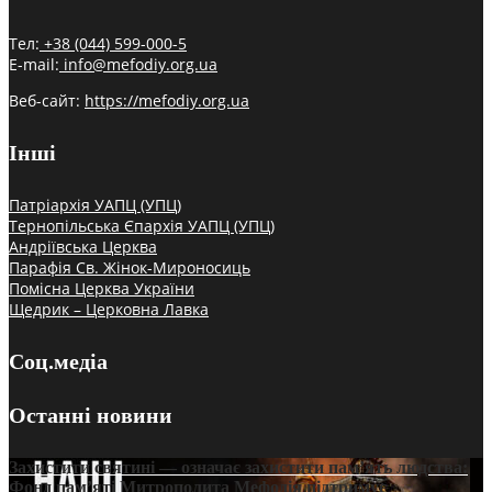
Тел:
+38 (044) 599-000-5
E-mail:
info@mefodiy.org.ua
Веб-сайт:
https://mefodiy.org.ua
Інші
Патріархія УАПЦ (УПЦ)
Тернопільська Єпархія УАПЦ (УПЦ)
Андріївська Церква
Парафія Св. Жінок-Мироносиць
Помісна Церква України
Щедрик – Церковна Лавка
Соц.медіа
Останні новини
Захистити святині — означає захистити пам’ять людства:
Фонд пам’яті Митрополита Мефодія підтримує