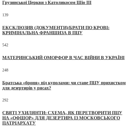
Грузинської Церкви з Католикосом Шіо III
139
ЕКСКЛЮЗИВ (ДОКУМЕНТИ)/БРАТИ ПО КРОВІ:
КРИМІНАЛЬНА ФРАНШИЗА В ПЦУ
542
МАТЕРИНСЬКИЙ ОМОРФОР В ЧАС ВІЙНИ В УКРАЇНІ
248
Братська «броня» під куполами: чи стане ПЦУ прихистком
для дезертирів у рясах?
292
СВЯТІ УХИЛЯНТИ: СХЕМА, ЯК ПЕРЕТВОРИТИ ПЦУ
НА «ОФШОР» ДЛЯ ДЕЗЕРТИРА ІЗ МОСКОВСЬКОГО
ПАТРІАРХАТУ