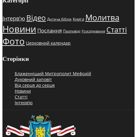
Категорії
Молитва
Відео
Інтерв'ю
Книга
Дитяча біблія
Новини
Статті
Послання
Проповіді
Розслідування
Фото
Церковний календар
Сторінки
Блаженніший Митрополит Мефодій
Духовний заповіт
Від серця до серця
Новини
Статті
Інтерв’ю