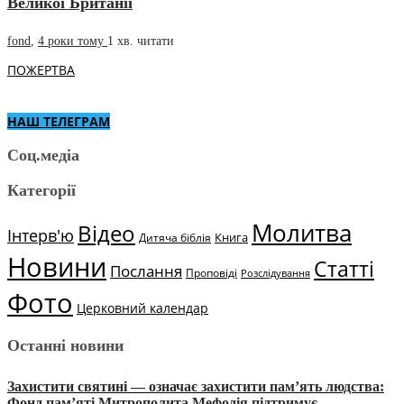
Великої Британії
fond
,
4 роки тому
1 хв.
читати
ПОЖЕРТВА
НАШ ТЕЛЕГРАМ
Соц.медіа
Категорії
Молитва
Відео
Інтерв'ю
Книга
Дитяча біблія
Новини
Статті
Послання
Проповіді
Розслідування
Фото
Церковний календар
Останні новини
Захистити святині — означає захистити пам’ять людства:
Фонд пам’яті Митрополита Мефодія підтримує