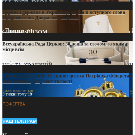
Церква і держава в Україні: формула зі вступного слова
Предстоятеля. Документ доктрини
3 тижні тому
13
Всеукраїнська Рада Церков: 30 років за столом, за яким є
місце всім
3 тижні тому
12
Проповідь Епіфанія 15 липня: цитата Патріарха Філарета з
його амвона. Документ тяглості
3 тижні тому
18
ПОЖЕРТВА
НАШ ТЕЛЕГРАМ