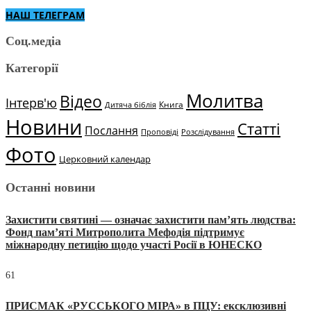
НАШ ТЕЛЕГРАМ
Соц.медіа
Категорії
Молитва
Відео
Інтерв'ю
Книга
Дитяча біблія
Новини
Статті
Послання
Проповіді
Розслідування
Фото
Церковний календар
Останні новини
Захистити святині — означає захистити пам’ять людства:
Фонд пам’яті Митрополита Мефодія підтримує
міжнародну петицію щодо участі Росії в ЮНЕСКО
61
ПРИСМАК «РУССЬКОГО МІРА» в ПЦУ: ексклюзивні