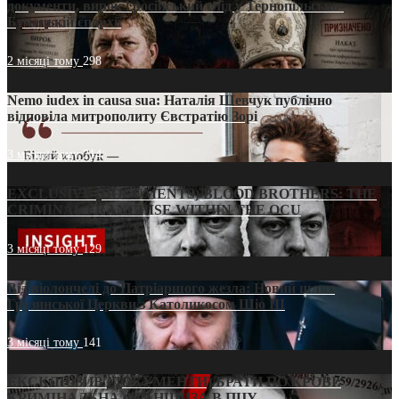
документи, вирок і російський слід у Тернопільсько-
Бучацькій єпархії
2 місяці тому
298
Nemo iudex in causa sua: Наталія Шевчук публічно
відповіла митрополиту Євстратію Зорі
3 місяці тому
214
EXCLUSIVE (DOCUMENTS)/BLOOD BROTHERS: THE
CRIMINAL FRANCHISE WITHIN THE OCU
3 місяці тому
129
Від віолончелі до Патріаршого жезла: Новий шлях
Грузинської Церкви з Католикосом Шіо III
3 місяці тому
141
ЕКСКЛЮЗИВ (ДОКУМЕНТИ)/БРАТИ ПО КРОВІ:
КРИМІНАЛЬНА ФРАНШИЗА В ПЦУ