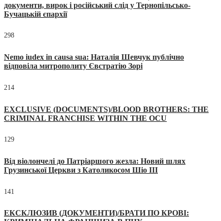
документи, вирок і російський слід у Тернопільсько-
Бучацькій єпархії
298
Nemo iudex in causa sua: Наталія Шевчук публічно
відповіла митрополиту Євстратію Зорі
214
EXCLUSIVE (DOCUMENTS)/BLOOD BROTHERS: THE
CRIMINAL FRANCHISE WITHIN THE OCU
129
Від віолончелі до Патріаршого жезла: Новий шлях
Грузинської Церкви з Католикосом Шіо III
141
ЕКСКЛЮЗИВ (ДОКУМЕНТИ)/БРАТИ ПО КРОВІ: