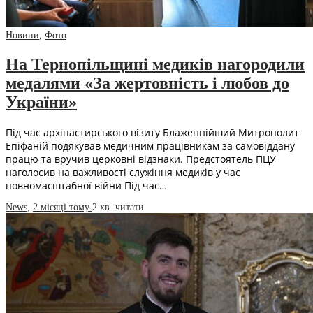
Новини
,
Фото
На Тернопільщині медиків нагородили
медалями «За жертовність і любов до
України»
Під час архіпастирського візиту Блаженнійший Митрополит
Епіфаній подякував медичним працівникам за самовіддану
працю та вручив церковні відзнаки. Предстоятель ПЦУ
наголосив на важливості служіння медиків у час
повномасштабної війни Під час…
News
,
2 місяці тому
2 хв.
читати