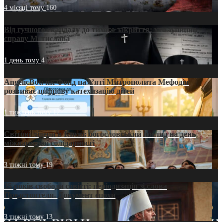
4 місяці тому
160
Від гучного скандалу до тихого закриття: хто зупинив
справу Мстислава
1 день тому
4
AngelicBot: як Фонд пам’яті Митрополита Мефодія
розвиває цифрову катехизацію дітей
1 тиждень тому
12
Світові лідери в Києві: богословський погляд на день
міжнародної солідарності
3 тижні тому
19
35 років свободи совісті: періодизація зі слова
Предстоятеля. Документ епохи
3 тижні тому
13