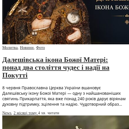
Молитва
,
Новини
,
Фото
Далешівська ікона Божої Матері:
понад два століття чудес і надії на
Покутті
8 червня Православна Церква України вшановує
Далешівську ікону Божої Матері — одну з найшанованіших
святинь Прикарпаття, яка вже понад 240 років дарує вірянам
духовну підтримку, зцілення та надію. Чудотворний образ…
News
,
2 місяці тому
4 хв.
читати