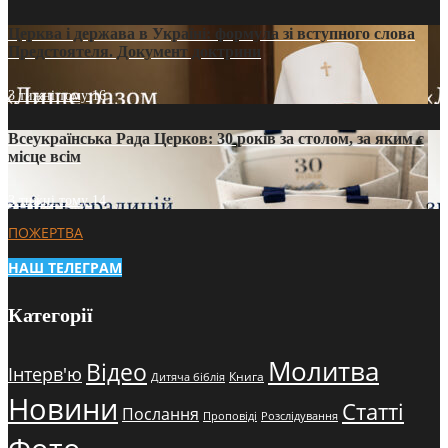
Церква і держава в Україні: формула зі вступного слова
Предстоятеля. Документ доктрини
3 тижні тому
16
Всеукраїнська Рада Церков: 30 років за столом, за яким є
місце всім
3 тижні тому
14
ПОЖЕРТВА
НАШ ТЕЛЕГРАМ
Категорії
Молитва
Відео
Інтерв'ю
Книга
Дитяча біблія
Новини
Статті
Послання
Проповіді
Розслідування