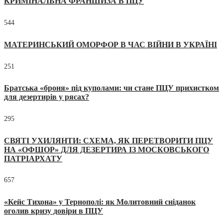
КРИМІНАЛЬНА ФРАНШИЗА В ПЦУ
544
МАТЕРИНСЬКИЙ ОМОРФОР В ЧАС ВІЙНИ В УКРАЇНІ
251
Братська «броня» під куполами: чи стане ПЦУ прихистком
для дезертирів у рясах?
295
СВЯТІ УХИЛЯНТИ: СХЕМА, ЯК ПЕРЕТВОРИТИ ПЦУ
НА «ОФШОР» ДЛЯ ДЕЗЕРТИРА ІЗ МОСКОВСЬКОГО
ПАТРІАРХАТУ
657
«Кейс Тихона» у Тернополі: як Молитовний сніданок
оголив кризу довіри в ПЦУ