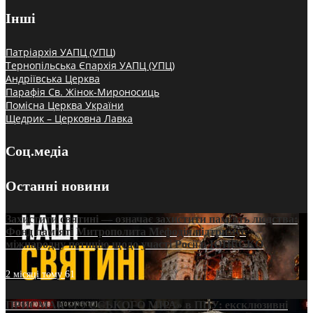
Інші
Патріархія УАПЦ (УПЦ)
Тернопільська Єпархія УАПЦ (УПЦ)
Андріївська Церква
Парафія Св. Жінок-Мироносиць
Помісна Церква України
Щедрик – Церковна Лавка
Соц.медіа
Останні новини
Захистити святині — означає захистити пам’ять людства:
Фонд пам’яті Митрополита Мефодія підтримує
міжнародну петицію щодо участі Росії в ЮНЕСКО
2 місяці тому
61
ПРИСМАК «РУССЬКОГО МІРА» в ПЦУ: ексклюзивні