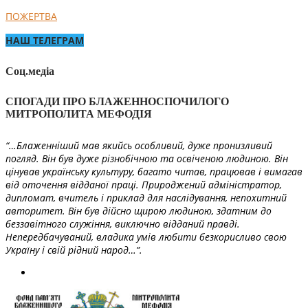
ПОЖЕРТВА
НАШ ТЕЛЕГРАМ
Соц.медіа
СПОГАДИ ПРО БЛАЖЕННОСПОЧИЛОГО
МИТРОПОЛИТА МЕФОДІЯ
“…Блаженніший мав якийсь особливий, дуже пронизливий
погляд. Він був дуже різнобічною та освіченою людиною. Він
цінував українську культуру, багато читав, працював і вимагав
від оточення відданої праці. Природжений адміністратор,
дипломат, вчитель і приклад для наслідування, непохитний
авторитет. Він був дійсно щирою людиною, здатним до
беззавітного служіння, виключно відданий правді.
Непередбачуваний, владика умів любити безкорисливо свою
Україну і свій рідний народ…”.