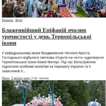
Новини
,
Фото
Блаженнійший Епіфаній очолив
урочистості у день Тернопільської
ікони
У кафедральному храмі Воздвиження Чесного Хреста
Господнього відбулася святкова літургія на честь чудотворної
Тернопільської ікони Божої Матері. Під час богослужіння
підносили особливі молитви за перемогу України та її
захисників У…
News
,
2 місяці тому
2 хв.
читати