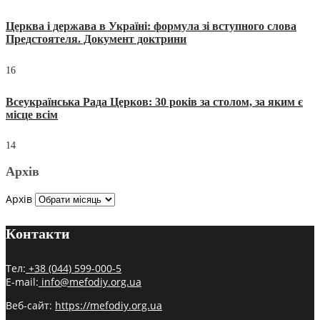
Церква і держава в Україні: формула зі вступного слова
Предстоятеля. Документ доктрини
16
Всеукраїнська Рада Церков: 30 років за столом, за яким є
місце всім
14
Архів
Архів
Контакти
Тел:
+38 (044) 599-000-5
E-mail:
info@mefodiy.org.ua
Веб-сайт:
https://mefodiy.org.ua