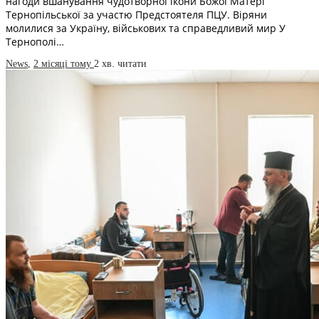
нагоди вшанування чудотворної ікони Божої Матері
Тернопільської за участю Предстоятеля ПЦУ. Віряни
молилися за Україну, військових та справедливий мир У
Тернополі…
News
,
2 місяці тому
2 хв.
читати