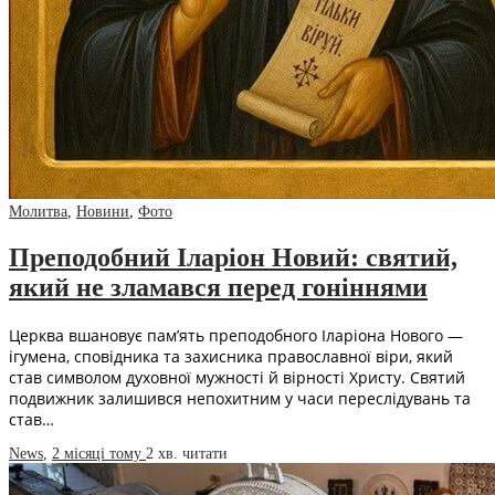
Молитва
,
Новини
,
Фото
Преподобний Іларіон Новий: святий,
який не зламався перед гоніннями
Церква вшановує пам’ять преподобного Іларіона Нового —
ігумена, сповідника та захисника православної віри, який
став символом духовної мужності й вірності Христу. Святий
подвижник залишився непохитним у часи переслідувань та
став…
News
,
2 місяці тому
2 хв.
читати