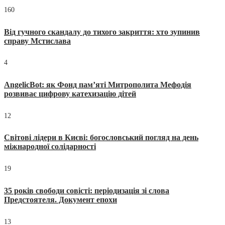
160
Від гучного скандалу до тихого закриття: хто зупинив
справу Мстислава
4
AngelicBot: як Фонд пам’яті Митрополита Мефодія
розвиває цифрову катехизацію дітей
12
Світові лідери в Києві: богословський погляд на день
міжнародної солідарності
19
35 років свободи совісті: періодизація зі слова
Предстоятеля. Документ епохи
13