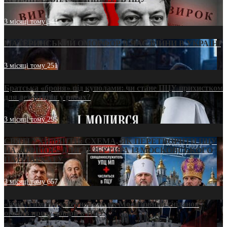
3 місяці тому
544
МАТЕРИНСЬКИЙ ОМОРФОР В ЧАС ВІЙНИ В УКРАЇНІ
3 місяці тому
251
Братська «броня» під куполами: чи стане ПЦУ прихистком
для дезертирів у рясах?
3 місяці тому
295
СВЯТІ УХИЛЯНТИ: СХЕМА, ЯК ПЕРЕТВОРИТИ ПЦУ
НА «ОФШОР» ДЛЯ ДЕЗЕРТИРА ІЗ МОСКОВСЬКОГО
ПАТРІАРХАТУ
3 місяці тому
657
«Кейс Тихона» у Тернополі: як Молитовний сніданок
оголив кризу довіри в ПЦУ