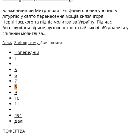
Блаженнійший Митрополит Епіфаній очолив урочисту
літургію у свято перенесення мощів князя Ігоря
Чернігівського та підніс молитви за Україну. Під час
богослужіння віряни, духовенство та військові об’єдналися у
спільній молитві за…
News
,
2 місяці тому
2 хв.
читати
Попередній
1
…
5
6
7
8
9
10
11
…
494
Далі
ПОЖЕРТВА