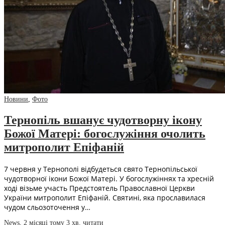
Новини
,
Фото
Тернопіль вшанує чудотворну ікону
Божої Матері: богослужіння очолить
митрополит Епіфаній
7 червня у Тернополі відбудеться свято Тернопільської
чудотворної ікони Божої Матері. У богослужіннях та хресній
ході візьме участь Предстоятель Православної Церкви
України митрополит Епіфаній. Святині, яка прославилася
чудом сльозоточення у…
News
,
2 місяці тому
3 хв.
читати