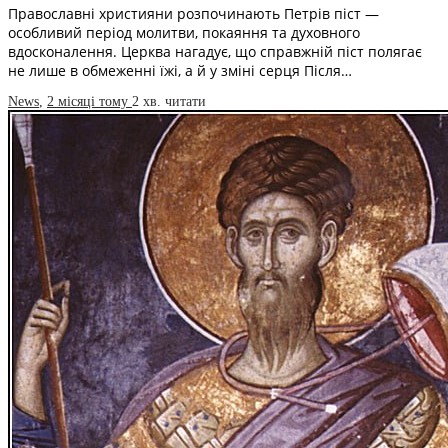
Православні християни розпочинають Петрів піст —
особливий період молитви, покаяння та духовного
вдосконалення. Церква нагадує, що справжній піст полягає
не лише в обмеженні їжі, а й у зміні серця Після…
News
,
2 місяці тому
2 хв.
читати