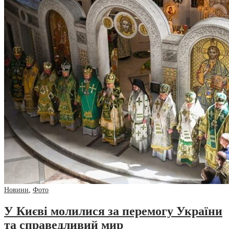
Новини
,
Фото
У Києві молилися за перемогу України
та справедливий мир