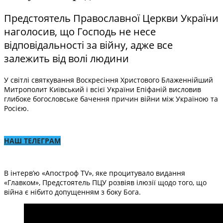
Предстоятель Православної Церкви України
наголосив, що Господь не несе
відповідальності за війну, адже все
залежить від волі людини
У світлі святкування Воскресіння Христового Блаженнійший
Митрополит Київський і всієї України Епіфаній висловив
глибоке богословське бачення причин війни між Україною та
Росією.
НАШ ТЕЛЕГРАМ
В інтерв’ю «Апостроф TV», яке процитувало видання
«Главком», Предстоятель ПЦУ розвіяв ілюзії щодо того, що
війна є нібито допущенням з боку Бога.