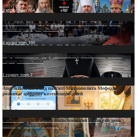
3 місяці тому
654
«Кейс Тихона» у Тернополі: як Молитовний сніданок
оголив кризу довіри в ПЦУ
4 місяці тому
160
Від гучного скандалу до тихого закриття: хто зупинив
справу Мстислава
1 годину тому
2
AngelicBot: як Фонд пам’яті Митрополита Мефодія
розвиває цифрову катехизацію дітей
6 днів тому
10
Світові лідери в Києві: богословський погляд на день
міжнародної солідарності