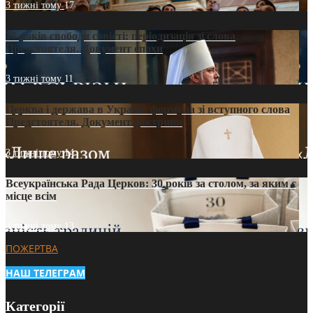
3 тижні тому
17
35 років свободи совісті: періодизація зі слова
Предстоятеля. Документ епохи
3 тижні тому
11
Церква і держава в Україні: формула зі вступного слова
Предстоятеля. Документ доктрини
3 тижні тому
14
Всеукраїнська Рада Церков: 30 років за столом, за яким є
місце всім
3 тижні тому
13
ПОЖЕРТВА
НАШ ТЕЛЕГРАМ
Категорії