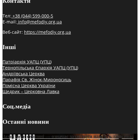
Контакти
Тел:
+38 (044) 599-000-5
E-mail:
info@mefodiy.org.ua
Веб-сайт:
https://mefodiy.org.ua
Інші
Патріархія УАПЦ (УПЦ)
Тернопільська Єпархія УАПЦ (УПЦ)
Андріївська Церква
Парафія Св. Жінок-Мироносиць
Помісна Церква України
Щедрик – Церковна Лавка
Соц.медіа
Останні новини
Захистити святині — означає захистити пам’ять людства: