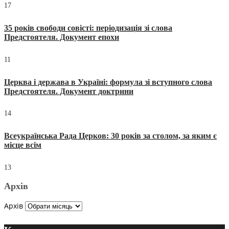
17
35 років свободи совісті: періодизація зі слова
Предстоятеля. Документ епохи
11
Церква і держава в Україні: формула зі вступного слова
Предстоятеля. Документ доктрини
14
Всеукраїнська Рада Церков: 30 років за столом, за яким є
місце всім
13
Архів
Архів