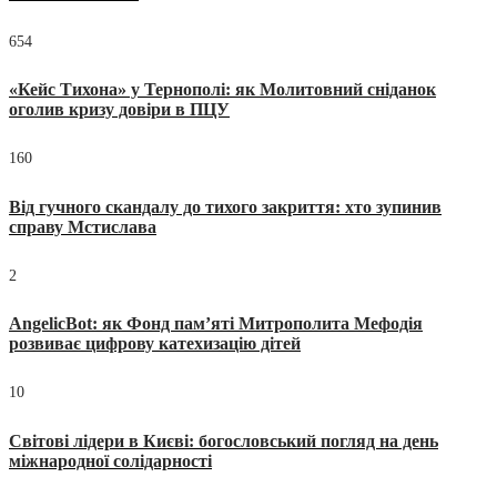
654
«Кейс Тихона» у Тернополі: як Молитовний сніданок
оголив кризу довіри в ПЦУ
160
Від гучного скандалу до тихого закриття: хто зупинив
справу Мстислава
2
AngelicBot: як Фонд пам’яті Митрополита Мефодія
розвиває цифрову катехизацію дітей
10
Світові лідери в Києві: богословський погляд на день
міжнародної солідарності