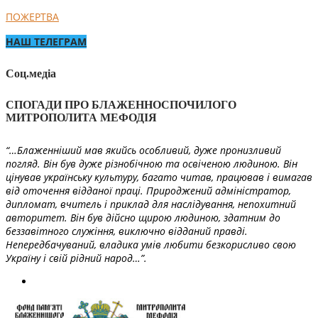
ПОЖЕРТВА
НАШ ТЕЛЕГРАМ
Соц.медіа
СПОГАДИ ПРО БЛАЖЕННОСПОЧИЛОГО
МИТРОПОЛИТА МЕФОДІЯ
“…Блаженніший мав якийсь особливий, дуже пронизливий
погляд. Він був дуже різнобічною та освіченою людиною. Він
цінував українську культуру, багато читав, працював і вимагав
від оточення відданої праці. Природжений адміністратор,
дипломат, вчитель і приклад для наслідування, непохитний
авторитет. Він був дійсно щирою людиною, здатним до
беззавітного служіння, виключно відданий правді.
Непередбачуваний, владика умів любити безкорисливо свою
Україну і свій рідний народ…”.