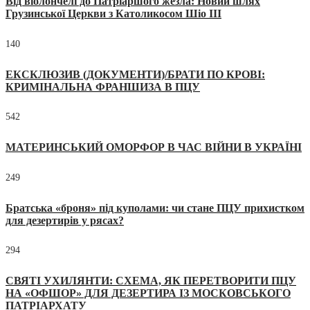
Від віолончелі до Патріаршого жезла: Новий шлях
Грузинської Церкви з Католикосом Шіо III
140
ЕКСКЛЮЗИВ (ДОКУМЕНТИ)/БРАТИ ПО КРОВІ:
КРИМІНАЛЬНА ФРАНШИЗА В ПЦУ
542
МАТЕРИНСЬКИЙ ОМОРФОР В ЧАС ВІЙНИ В УКРАЇНІ
249
Братська «броня» під куполами: чи стане ПЦУ прихистком
для дезертирів у рясах?
294
СВЯТІ УХИЛЯНТИ: СХЕМА, ЯК ПЕРЕТВОРИТИ ПЦУ
НА «ОФШОР» ДЛЯ ДЕЗЕРТИРА ІЗ МОСКОВСЬКОГО
ПАТРІАРХАТУ