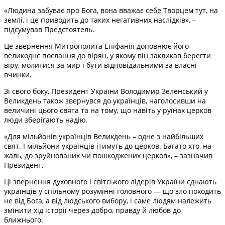
«Людина забуває про Бога, вона вважає себе Творцем тут, на
землі, і це приводить до таких негативних наслідків», –
підсумував Предстоятель.
Це звернення Митрополита Епіфанія доповнює його
великоднє послання до вірян, у якому він закликав берегти
віру, молитися за мир і бути відповідальними за власні
вчинки.
Зі свого боку, Президент України Володимир Зеленський у
Великдень також звернувся до українців, наголосивши на
величині цього свята та на тому, що навіть у руїнах церков
люди зберігають надію.
«Для мільйонів українців Великдень – одне з найбільших
свят. І мільйони українців ітимуть до церков. Багато хто, на
жаль, до зруйнованих чи пошкоджених церков», – зазначив
Президент.
Ці звернення духовного і світського лідерів України єднають
українців у спільному розумінні головного — що зло походить
не від Бога, а від людського вибору, і саме людям належить
змінити хід історії через добро, правду й любов до
ближнього.