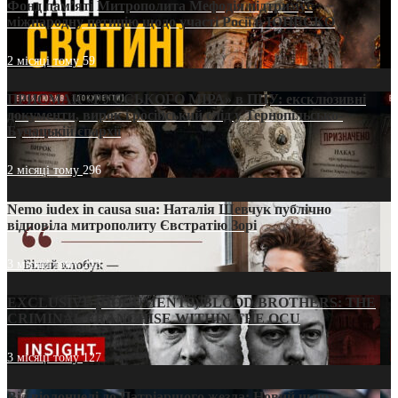
Фонд пам’яті Митрополита Мефодія підтримує
міжнародну петицію щодо участі Росії в ЮНЕСКО
2 місяці тому
59
ПРИСМАК «РУССЬКОГО МІРА» в ПЦУ: ексклюзивні
документи, вирок і російський слід у Тернопільсько-
Бучацькій єпархії
2 місяці тому
296
Nemo iudex in causa sua: Наталія Шевчук публічно
відповіла митрополиту Євстратію Зорі
3 місяці тому
213
EXCLUSIVE (DOCUMENTS)/BLOOD BROTHERS: THE
CRIMINAL FRANCHISE WITHIN THE OCU
3 місяці тому
127
Від віолончелі до Патріаршого жезла: Новий шлях