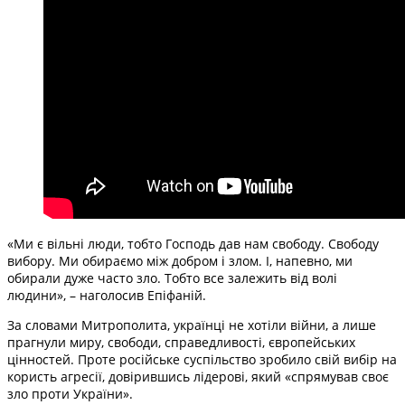
«Ми є вільні люди, тобто Господь дав нам свободу. Свободу
вибору. Ми обираємо між добром і злом. І, напевно, ми
обирали дуже часто зло. Тобто все залежить від волі
людини», – наголосив Епіфаній.
За словами Митрополита, українці не хотіли війни, а лише
прагнули миру, свободи, справедливості, європейських
цінностей. Проте російське суспільство зробило свій вибір на
користь агресії, довірившись лідерові, який «спрямував своє
зло проти України».