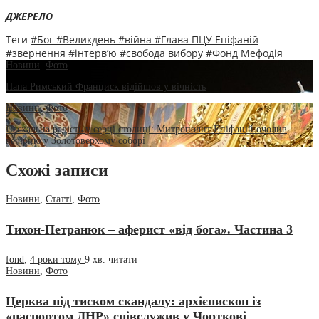
ДЖЕРЕЛО
Теги
#Бог
#Великдень
#війна
#Глава ПЦУ Епіфаній
#звернення
#інтерв’ю
#свобода вибору
#Фонд Мефодія
Новини
,
Фото
Папа Римський Франциск відійшов у вічність
Новини
,
Фото
Пасхальна радість у серці столиці: Митрополит Епіфаній очолив
вечірню у Золотоверхому соборі
Схожі записи
Новини
,
Статті
,
Фото
Тихон-Петранюк – аферист «від бога». Частина 3
fond
,
4 роки тому
9 хв.
читати
Новини
,
Фото
Церква під тиском скандалу: архієпископ із
«паспортом ДНР» співслужив у Чорткові