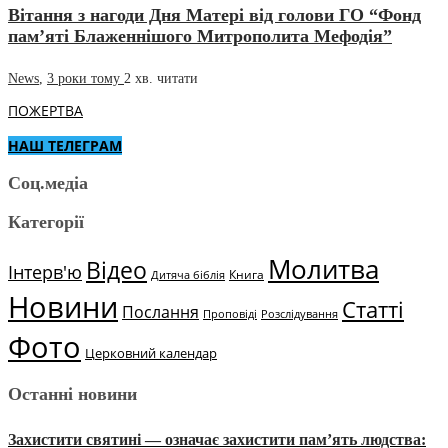
Вітання з нагоди Дня Матері від голови ГО “Фонд
пам’яті Блаженнішого Митрополита Мефодія”
News
,
3 роки тому
2 хв.
читати
ПОЖЕРТВА
НАШ ТЕЛЕГРАМ
Соц.медіа
Категорії
Молитва
Відео
Інтерв'ю
Книга
Дитяча біблія
Новини
Статті
Послання
Проповіді
Розслідування
Фото
Церковний календар
Останні новини
Захистити святині — означає захистити пам’ять людства: