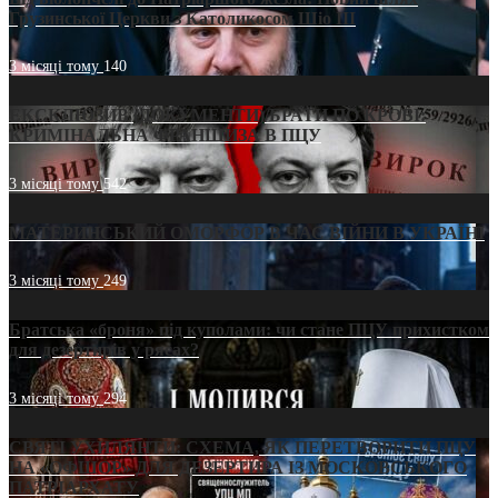
Грузинської Церкви з Католикосом Шіо III
3 місяці тому
140
ЕКСКЛЮЗИВ (ДОКУМЕНТИ)/БРАТИ ПО КРОВІ:
КРИМІНАЛЬНА ФРАНШИЗА В ПЦУ
3 місяці тому
542
МАТЕРИНСЬКИЙ ОМОРФОР В ЧАС ВІЙНИ В УКРАЇНІ
3 місяці тому
249
Братська «броня» під куполами: чи стане ПЦУ прихистком
для дезертирів у рясах?
3 місяці тому
294
СВЯТІ УХИЛЯНТИ: СХЕМА, ЯК ПЕРЕТВОРИТИ ПЦУ
НА «ОФШОР» ДЛЯ ДЕЗЕРТИРА ІЗ МОСКОВСЬКОГО
ПАТРІАРХАТУ