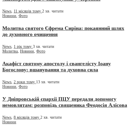
News
,
11 місяців тому
2 хв.
читати
Новини
,
Фото
Молитва святого Єфрема Сиріна: покаянний шлях
до духовного очищення
News
,
1 рік тому
3 хв.
читати
Молитва
,
Новини
,
Фото
Акафіст святому апостолу і євангелісту Іоану
Богослову: вшанування та духовна сила
News
,
2 роки тому
13 хв.
читати
Новини
,
Фото
У Дніпровській єпархії ПЦУ передали допомогу
немовлятам: розповідь священика Феодосія Алісова
News
,
8 місяців тому
2 хв.
читати
Новини