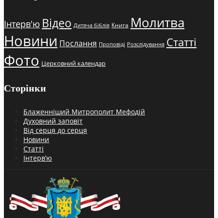
Молитва
Відео
Інтерв'ю
Книга
Дитяча біблія
Новини
Статті
Послання
Проповіді
Розслідування
Фото
Церковний календар
Сторінки
Блаженніший Митрополит Мефодій
Духовний заповіт
Від серця до серця
Новини
Статті
Інтерв’ю