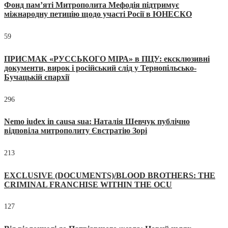
Фонд пам’яті Митрополита Мефодія підтримує
міжнародну петицію щодо участі Росії в ЮНЕСКО
59
ПРИСМАК «РУССЬКОГО МІРА» в ПЦУ: ексклюзивні
документи, вирок і російський слід у Тернопільсько-
Бучацькій єпархії
296
Nemo iudex in causa sua: Наталія Шевчук публічно
відповіла митрополиту Євстратію Зорі
213
EXCLUSIVE (DOCUMENTS)/BLOOD BROTHERS: THE
CRIMINAL FRANCHISE WITHIN THE OCU
127