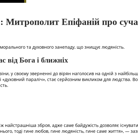
: Митрополит Епіфаній про сучас
 морального та духовного занепаду, що знищує людяність.
с від Бога і ближніх
ни, у своєму зверненні до вірян наголосив на одній з найбіль
» і «духовний параліч», стає серйозним викликом для людства. Вон
сть.
ж найстрашніша зброя, адже саме байдужість дозволяє існувати 
нього, тоді гине любов, гине людяність, гине саме життя», — заз