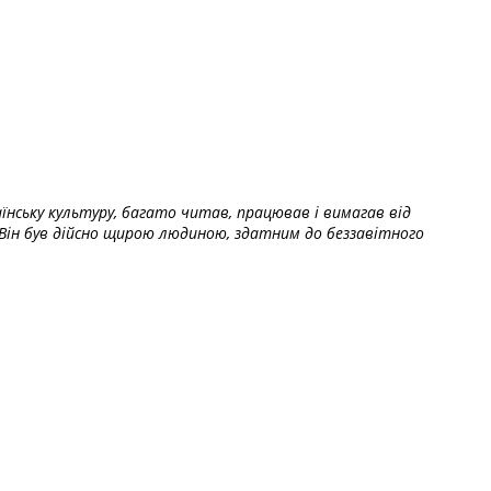
їнську культуру, багато читав, працював і вимагав від
Він був дійсно щирою людиною, здатним до беззавітного