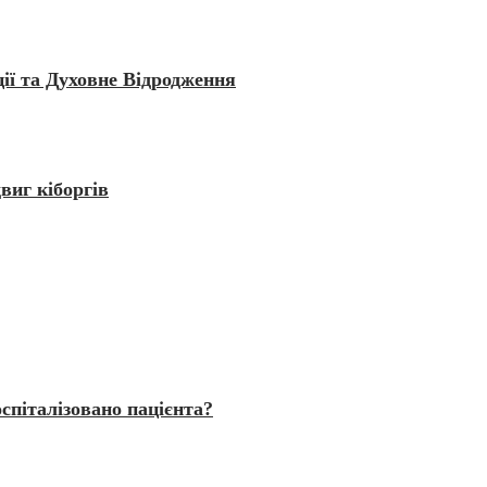
ії та Духовне Відродження
виг кіборгів
спіталізовано пацієнта?