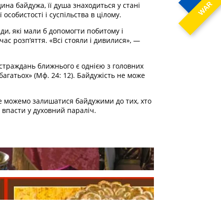
WAR
на байдужа, її душа знаходиться у стані
 особистості і суспільства в цілому.
и, які мали б допомогти побитому і
ас розп’яття. «Всі стояли і дивилися», —
 страждань ближнього є однією з головних
багатьох» (Мф. 24: 12). Байдужість не може
не можемо залишатися байдужими до тих, хто
е впасти у духовний параліч.