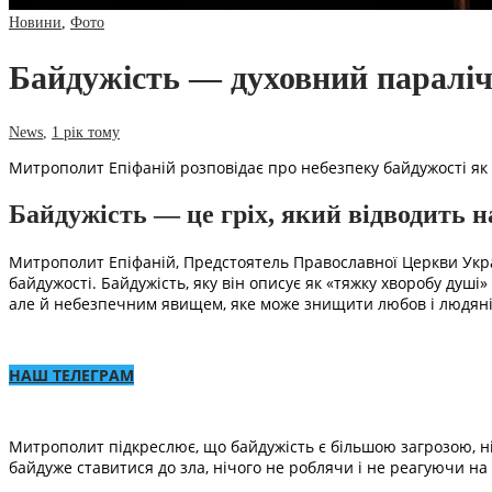
Новини
,
Фото
Байдужість — духовний параліч
News
,
1 рік тому
Митрополит Епіфаній розповідає про небезпеку байдужості як
Байдужість — це гріх, який відводить на
Митрополит Епіфаній, Предстоятель Православної Церкви Украї
байдужості. Байдужість, яку він описує як «тяжку хворобу душі
але й небезпечним явищем, яке може знищити любов і людяні
НАШ ТЕЛЕГРАМ
Митрополит підкреслює, що байдужість є більшою загрозою, ні
байдуже ставитися до зла, нічого не роблячи і не реагуючи на 