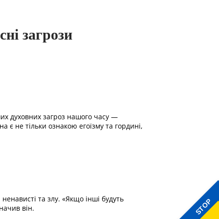
ні загрози
ших духовних загроз нашого часу —
а є не тільки ознакою егоїзму та гордині,
ненависті та злу. «Якщо інші будуть
STOP
начив він.