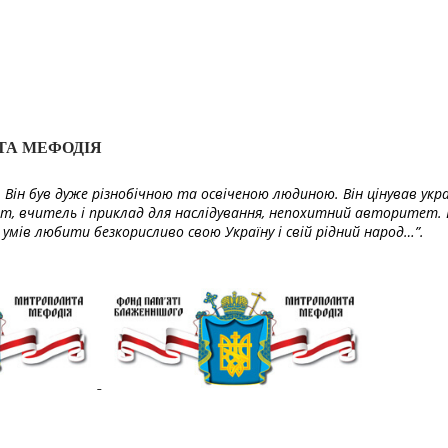
ТА МЕФОДІЯ
Він був дуже різнобічною та освіченою людиною. Він цінував укра
т, вчитель і приклад для наслідування, непохитний авторитет. 
умів любити безкорисливо свою Україну і свій рідний народ…”.