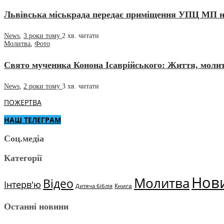
Львівська міськрада передає приміщення УПЦ МП на
News
,
3 роки тому
2 хв.
читати
Молитва
,
Фото
Свято мученика Конона Ісаврійського: Життя, молит
News
,
2 роки тому
3 хв.
читати
ПОЖЕРТВА
НАШ ТЕЛЕГРАМ
Соц.медіа
Категорії
Нов
Молитва
Відео
Інтерв'ю
Книга
Дитяча біблія
Останні новини