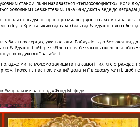
ховним станом, який називається «теплохолодністю». Коли люди
ається холодним і безжиттєвим. Така байдужість веде до деградації
трополит нагадує історію про милосердного самарянина, де люд
го Ісуса Христа, який відчував біль від байдужості до себе під ч
 у багатьох серцях, уже настали. Байдужість до беззаконня, до
такої байдужості: «Через збільшення беззаконь охолоне любов у 
допустити духовної загибелі.
стю, адже ми не можемо залишати на самоті тих, хто страждає, 
іхом, і кожен з нас покликаний долати її в своєму житті, щоб н
ов
#моральний занепад
#Фонд Мефодія
тичних традицій Церкви