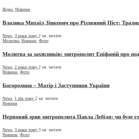
Відео
,
Новини
Владика Михаїл Зінкевич про Різдвяний Піст: Традиц
News
,
3 роки тому
2 хв.
читати
Молитва
,
Новини
,
Фото
Молитва за захисників: митрополит Епіфаній про под
News
,
2 роки тому
2 хв.
читати
Новини
,
Фото
Богородиця – Матір і Заступниця України
News
,
1 рік тому
2 хв.
читати
Новини
Нервовий зрив митрополита Павла Лебідя: чи буде го
News
,
3 роки тому
3 хв.
читати
Новини
,
Фото