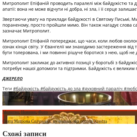
Митрополит Епіфаній проводить паралелі між байдужістю та ду
апатії: вона не може відчути ні добра, ні зла, і її серце залиш
Звертаючи увагу на приклади байдужості в Святому Письмі, Ми
пораненому, просто пройшли мимо. Він також нагадує слова само
зазначає Митрополит.
Митрополит Епіфаній попереджає, що часи, коли любов охолоне
ознак кінця світу. У Євангелії ми знаходимо застереження від 
бути толерована, і ми повинні рішуче боротися з нею, щоб не 
Митрополит закликає до активної позиції у боротьбі з байдужі
потребує нашої допомоги та підтримки. Байдужість є великим гр
ДЖЕРЕЛО
Теги
#байдужість
#байдужість до зла
#духовний параліч
#люб
Молитва
,
Новини
,
Фото
Відновлення молитви Передшеосвяченої Літургії: повернення до автен
Молитва
,
Новини
,
Фото
Свята Матрона Солунська: мучениця, яка обрала Христа
Схожі записи