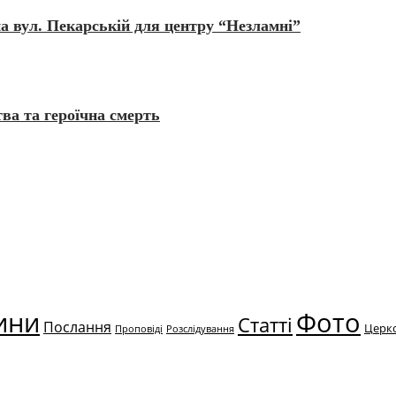
 вул. Пекарській для центру “Незламні”
ва та героїчна смерть
ини
Фото
Статті
Послання
Церк
Проповіді
Розслідування