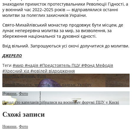
знаходили прихисток протестувальники Революції Гідності, а
у воєнний час 2022–2025 років — відправлялися останні
молитви за полеглих захисників України.
Свято-Михайлівський монастир продовжує бути місцем, де
лунає неперервна молитва за мир, за визволення, за
збереження національної та духовної єдності.
Вхід вільний. Запрошуються усі охочі долучитися до молитви.
ДЖЕРЕЛО
Теги
#мир
#надія
#Предстоятель ПЦУ
#Фонд Мефодія
#Хресний хід
#ювілей відродження
Молитва
,
Новини
,
Фото
Святий Василіск: мученик, який надихає Україну
Новини
,
Фото
Понад сто капеланів зібралися на воєнному форумі ПЦУ у Києві
Схожі записи
Новини
,
Фото