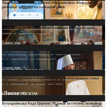
AngelicBot: як Фонд пам’яті Митрополита Мефодія
розвиває цифрову катехизацію дітей
7 днів тому
12
Світові лідери в Києві: богословський погляд на день
міжнародної солідарності
3 тижні тому
19
35 років свободи совісті: періодизація зі слова
Предстоятеля. Документ епохи
3 тижні тому
13
Церква і держава в Україні: формула зі вступного слова
Предстоятеля. Документ доктрини
3 тижні тому
16
Всеукраїнська Рада Церков: 30 років за столом, за яким є