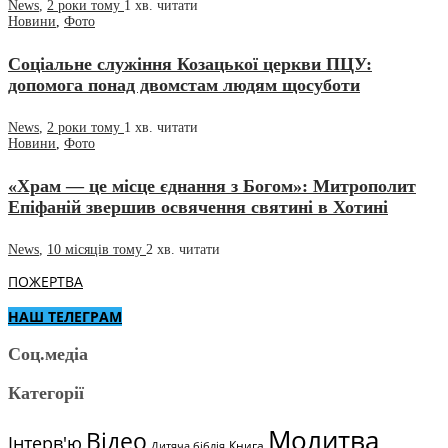
News
,
2 роки тому
1 хв.
читати
Новини
,
Фото
Соціальне служіння Козацької церкви ПЦУ:
допомога понад двомстам людям щосуботи
News
,
2 роки тому
1 хв.
читати
Новини
,
Фото
«Храм — це місце єднання з Богом»: Митрополит
Епіфаній звершив освячення святині в Хотині
News
,
10 місяців тому
2 хв.
читати
ПОЖЕРТВА
НАШ ТЕЛЕГРАМ
Соц.медіа
Категорії
Молитва
Відео
Інтерв'ю
Книга
Дитяча біблія