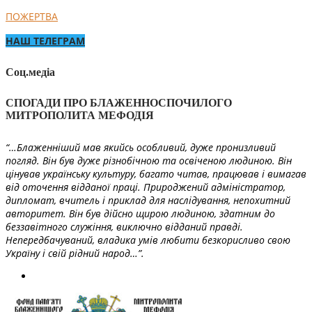
ПОЖЕРТВА
НАШ ТЕЛЕГРАМ
Соц.медіа
СПОГАДИ ПРО БЛАЖЕННОСПОЧИЛОГО
МИТРОПОЛИТА МЕФОДІЯ
“…Блаженніший мав якийсь особливий, дуже пронизливий
погляд. Він був дуже різнобічною та освіченою людиною. Він
цінував українську культуру, багато читав, працював і вимагав
від оточення відданої праці. Природжений адміністратор,
дипломат, вчитель і приклад для наслідування, непохитний
авторитет. Він був дійсно щирою людиною, здатним до
беззавітного служіння, виключно відданий правді.
Непередбачуваний, владика умів любити безкорисливо свою
Україну і свій рідний народ…”.