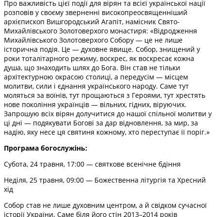
Про важливість цієї події для вірян та всієї української нації
розповів у своєму зверненні високопреосвященніший
архієпископ Вишгородський Агапіт, намісник Свято-
Михайлівського Золотоверхого монастиря: «Відродження
Михайлівського Золотоверхого Собору — це не лише
історична подія. Це — духовне явище. Собор, знищений у
роки тоталітарного режиму, воскрес, як воскресає кожна
душа, що знаходить шлях до Бога. Він став не тільки
архітектурною окрасою столиці, а передусім — місцем
молитви, сили і єднання українського народу. Саме тут
моляться за воїнів, тут прощаються з Героями, тут хрестять
нове покоління українців — вільних, гідних, віруючих.
Запрошую всіх вірян долучитися до нашої спільної молитви у
ці дні — подякувати Богові за дар відновлення, за мир, за
надію, яку несе ця святиня кожному, хто переступає її поріг.»
Програма богослужінь:
Субота, 24 травня, 17:00 — святкове всенічне бдіння
Неділя, 25 травня, 09:00 — Божественна літургія та Хресний
хід
Собор став не лише духовним центром, а й свідком сучасної
історії України. Саме біля його стін 2013–2014 років