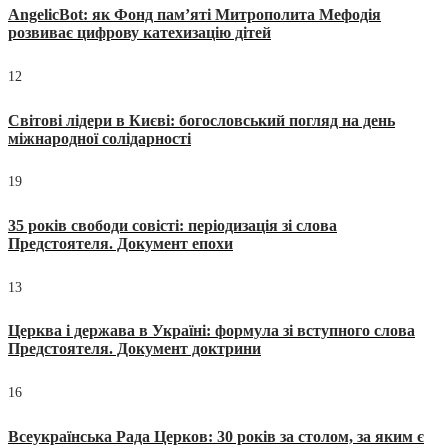
AngelicBot: як Фонд пам’яті Митрополита Мефодія
розвиває цифрову катехизацію дітей
12
Світові лідери в Києві: богословський погляд на день
міжнародної солідарності
19
35 років свободи совісті: періодизація зі слова
Предстоятеля. Документ епохи
13
Церква і держава в Україні: формула зі вступного слова
Предстоятеля. Документ доктрини
16
Всеукраїнська Рада Церков: 30 років за столом, за яким є