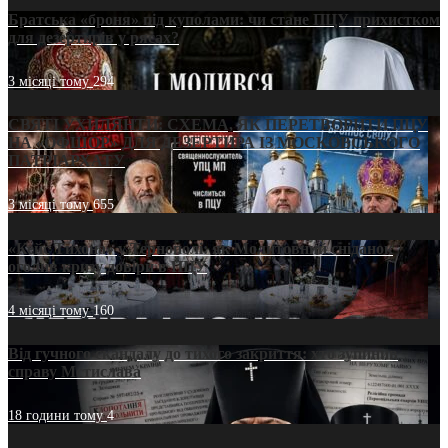
Братська «броня» під куполами: чи стане ПЦУ прихистком
для дезертирів у рясах?
3 місяці тому
294
СВЯТІ УХИЛЯНТИ: СХЕМА, ЯК ПЕРЕТВОРИТИ ПЦУ
НА «ОФШОР» ДЛЯ ДЕЗЕРТИРА ІЗ МОСКОВСЬКОГО
ПАТРІАРХАТУ
3 місяці тому
655
«Кейс Тихона» у Тернополі: як Молитовний сніданок
оголив кризу довіри в ПЦУ
4 місяці тому
160
Від гучного скандалу до тихого закриття: хто зупинив
справу Мстислава
18 години тому
4