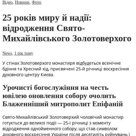
Відео
,
Новини
,
Фото
25 років миру й надії:
відродження Свято-
Михайлівського Золотоверхого
News
,
1 рік тому
У стінах Золотоверхого монастиря відбудеться всенічне
бдіння та Хресний хід, присвячені 25-й річниці воскресіння
духовного центру Києва.
Урочисті богослужіння на честь
ювілею оновлення собору очолить
Блаженніший митрополит Епіфаній
Свято-Михайлівський Золотоверхий чоловічий монастир
готується до великої події — 25-ї річниці з моменту
відродження однойменного собору, що став символом
духовного воскресіння України після десятиліть руйнувань і