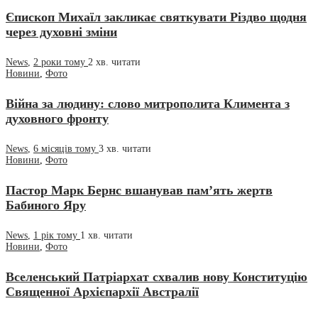
Єпископ Михаїл закликає святкувати Різдво щодня
через духовні зміни
News
,
2 роки тому
2 хв.
читати
Новини
,
Фото
Війна за людину: слово митрополита Климента з
духовного фронту
News
,
6 місяців тому
3 хв.
читати
Новини
,
Фото
Пастор Марк Бернс вшанував пам’ять жертв
Бабиного Яру
News
,
1 рік тому
1 хв.
читати
Новини
,
Фото
Вселенський Патріархат схвалив нову Конституцію
Священної Архієпархії Австралії