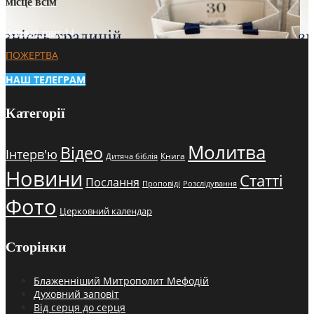
місце всім
3 тижні тому
14
ПОЖЕРТВА
НАШ ТЕЛЕГРАМ
Категорії
Молитва
Відео
Інтерв'ю
Книга
Дитяча біблія
Новини
Статті
Послання
Проповіді
Розслідування
Фото
Церковний календар
Сторінки
Блаженніший Митрополит Мефодій
Духовний заповіт
Від серця до серця