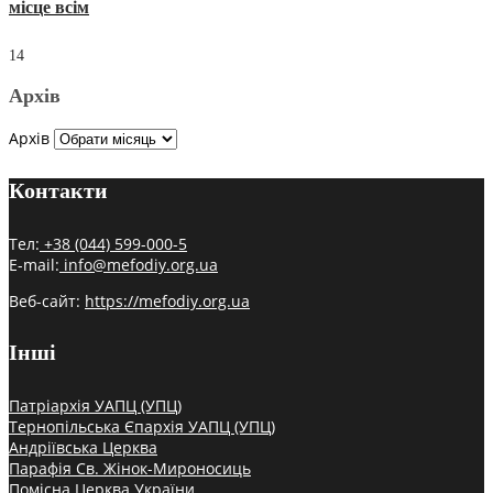
місце всім
14
Архів
Архів
Контакти
Тел:
+38 (044) 599-000-5
E-mail:
info@mefodiy.org.ua
Веб-сайт:
https://mefodiy.org.ua
Інші
Патріархія УАПЦ (УПЦ)
Тернопільська Єпархія УАПЦ (УПЦ)
Андріївська Церква
Парафія Св. Жінок-Мироносиць
Помісна Церква України