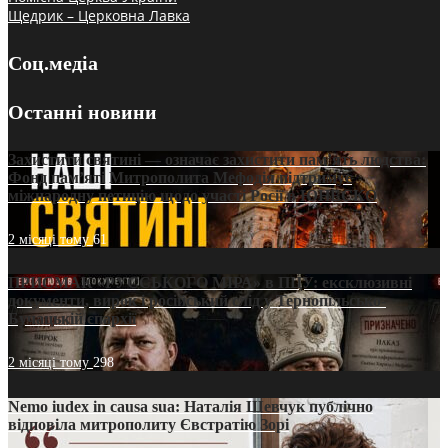
Щедрик – Церковна Лавка
Соц.медіа
Останні новини
Захистити святині — означає захистити пам’ять людства:
Фонд пам’яті Митрополита Мефодія підтримує
міжнародну петицію щодо участі Росії в ЮНЕСКО
2 місяці тому
61
ПРИСМАК «РУССЬКОГО МІРА» в ПЦУ: ексклюзивні
документи, вирок і російський слід у Тернопільсько-
Бучацькій єпархії
2 місяці тому
298
Nemo iudex in causa sua: Наталія Шевчук публічно
відповіла митрополиту Євстратію Зорі