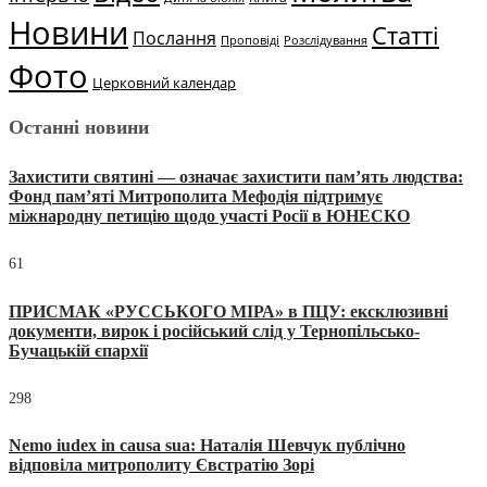
Новини
Статті
Послання
Проповіді
Розслідування
Фото
Церковний календар
Останні новини
Захистити святині — означає захистити пам’ять людства:
Фонд пам’яті Митрополита Мефодія підтримує
міжнародну петицію щодо участі Росії в ЮНЕСКО
61
ПРИСМАК «РУССЬКОГО МІРА» в ПЦУ: ексклюзивні
документи, вирок і російський слід у Тернопільсько-
Бучацькій єпархії
298
Nemo iudex in causa sua: Наталія Шевчук публічно
відповіла митрополиту Євстратію Зорі