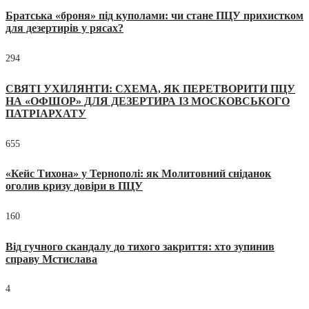
Братська «броня» під куполами: чи стане ПЦУ прихистком
для дезертирів у рясах?
294
СВЯТІ УХИЛЯНТИ: СХЕМА, ЯК ПЕРЕТВОРИТИ ПЦУ
НА «ОФШОР» ДЛЯ ДЕЗЕРТИРА ІЗ МОСКОВСЬКОГО
ПАТРІАРХАТУ
655
«Кейс Тихона» у Тернополі: як Молитовний сніданок
оголив кризу довіри в ПЦУ
160
Від гучного скандалу до тихого закриття: хто зупинив
справу Мстислава
4