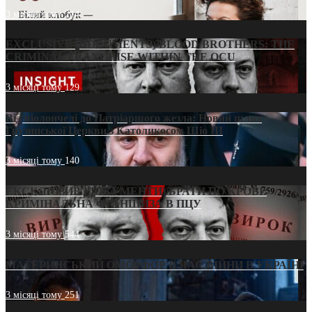
3 місяці тому
214
EXCLUSIVE (DOCUMENTS)/BLOOD BROTHERS: THE
CRIMINAL FRANCHISE WITHIN THE OCU
3 місяці тому
129
Від віолончелі до Патріаршого жезла: Новий шлях
Грузинської Церкви з Католикосом Шіо III
3 місяці тому
140
ЕКСКЛЮЗИВ (ДОКУМЕНТИ)/БРАТИ ПО КРОВІ:
КРИМІНАЛЬНА ФРАНШИЗА В ПЦУ
3 місяці тому
544
МАТЕРИНСЬКИЙ ОМОРФОР В ЧАС ВІЙНИ В УКРАЇНІ
3 місяці тому
251