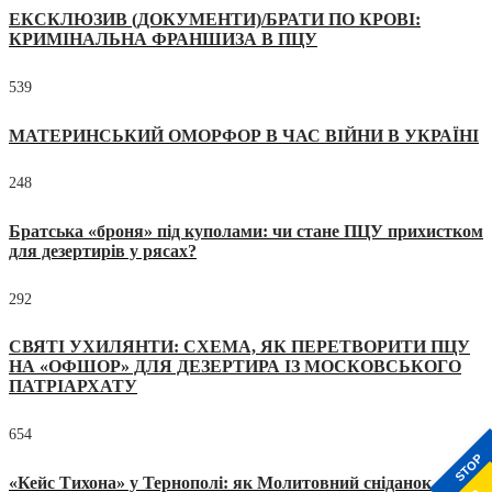
ЕКСКЛЮЗИВ (ДОКУМЕНТИ)/БРАТИ ПО КРОВІ:
КРИМІНАЛЬНА ФРАНШИЗА В ПЦУ
539
МАТЕРИНСЬКИЙ ОМОРФОР В ЧАС ВІЙНИ В УКРАЇНІ
248
Братська «броня» під куполами: чи стане ПЦУ прихистком
для дезертирів у рясах?
292
СВЯТІ УХИЛЯНТИ: СХЕМА, ЯК ПЕРЕТВОРИТИ ПЦУ
НА «ОФШОР» ДЛЯ ДЕЗЕРТИРА ІЗ МОСКОВСЬКОГО
ПАТРІАРХАТУ
654
STOP
«Кейс Тихона» у Тернополі: як Молитовний сніданок