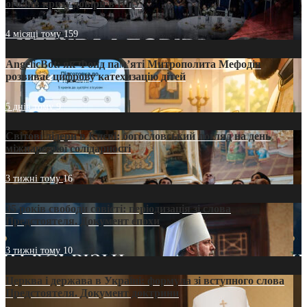
оголив кризу довіри в ПЦУ
4 місяці тому
159
AngelicBot: як Фонд пам’яті Митрополита Мефодія
розвиває цифрову катехизацію дітей
5 днів тому
9
Світові лідери в Києві: богословський погляд на день
міжнародної солідарності
3 тижні тому
16
35 років свободи совісті: періодизація зі слова
Предстоятеля. Документ епохи
3 тижні тому
10
Церква і держава в Україні: формула зі вступного слова
Предстоятеля. Документ доктрини