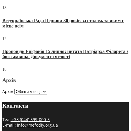
13
Всеукраїнська Рада Церков: 30 років за столом, за яким є
місце всім
12
Проповідь Епіфанія 15 липня: цитата Патріарха Філарета з
його амвона. Документ тяглості
18
Архів
Архів
Контакти
Тел:
+38 (044) 599-000-5
E-mail:
info@mefodiy.org.ua