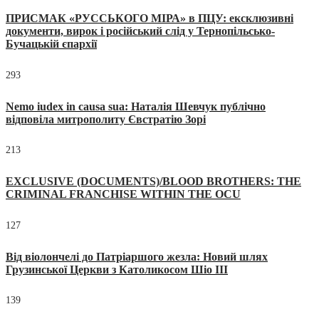
ПРИСМАК «РУССЬКОГО МІРА» в ПЦУ: ексклюзивні
документи, вирок і російський слід у Тернопільсько-
Бучацькій єпархії
293
Nemo iudex in causa sua: Наталія Шевчук публічно
відповіла митрополиту Євстратію Зорі
213
EXCLUSIVE (DOCUMENTS)/BLOOD BROTHERS: THE
CRIMINAL FRANCHISE WITHIN THE OCU
127
Від віолончелі до Патріаршого жезла: Новий шлях
Грузинської Церкви з Католикосом Шіо III
139