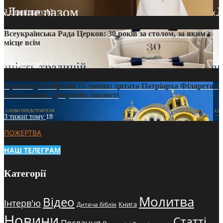
3 тижні тому
13
Всеукраїнська Рада Церков: 30 років за столом, за яким є
місце всім
3 тижні тому
12
Проповідь Епіфанія 15 липня: цитата Патріарха Філарета з
його амвона. Документ тяглості
3 тижні тому
18
ПОЖЕРТВА
НАШ ТЕЛЕГРАМ
Категорії
Молитва
Відео
Інтерв'ю
Книга
Дитяча біблія
Новини
Статті
Послання