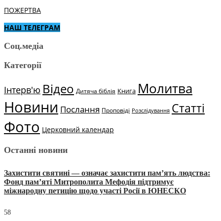
ПОЖЕРТВА
НАШ ТЕЛЕГРАМ
Соц.медіа
Категорії
Молитва
Відео
Інтерв'ю
Книга
Дитяча біблія
Новини
Статті
Послання
Проповіді
Розслідування
Фото
Церковний календар
Останні новини
Захистити святині — означає захистити пам’ять людства:
Фонд пам’яті Митрополита Мефодія підтримує
міжнародну петицію щодо участі Росії в ЮНЕСКО
58