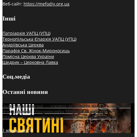
Веб-сайт:
https://mefodiy.org.ua
Інші
Патріархія УАПЦ (УПЦ)
Тернопільська Єпархія УАПЦ (УПЦ)
Андріївська Церква
Парафія Св. Жінок-Мироносиць
Помісна Церква України
Щедрик – Церковна Лавка
Соц.медіа
Останні новини
Захистити святині — означає захистити пам’ять людства:
Фонд пам’яті Митрополита Мефодія підтримує
міжнародну петицію щодо участі Росії в ЮНЕСКО
1 місяць тому
58