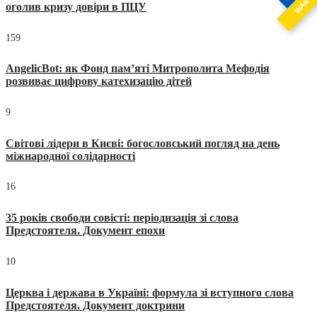
WAR
оголив кризу довіри в ПЦУ
159
AngelicBot: як Фонд пам’яті Митрополита Мефодія
розвиває цифрову катехизацію дітей
9
Світові лідери в Києві: богословський погляд на день
міжнародної солідарності
16
35 років свободи совісті: періодизація зі слова
Предстоятеля. Документ епохи
10
Церква і держава в Україні: формула зі вступного слова
Предстоятеля. Документ доктрини