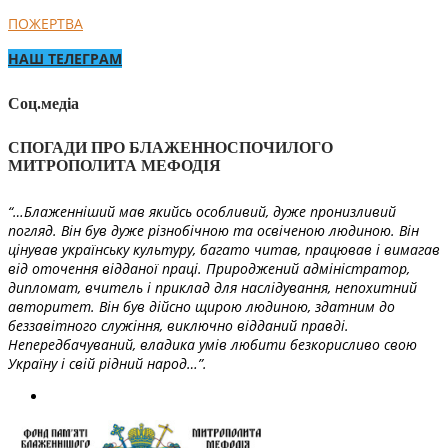
ПОЖЕРТВА
НАШ ТЕЛЕГРАМ
Соц.медіа
СПОГАДИ ПРО БЛАЖЕННОСПОЧИЛОГО
МИТРОПОЛИТА МЕФОДІЯ
“…Блаженніший мав якийсь особливий, дуже пронизливий
погляд. Він був дуже різнобічною та освіченою людиною. Він
цінував українську культуру, багато читав, працював і вимагав
від оточення відданої праці. Природжений адміністратор,
дипломат, вчитель і приклад для наслідування, непохитний
авторитет. Він був дійсно щирою людиною, здатним до
беззавітного служіння, виключно відданий правді.
Непередбачуваний, владика умів любити безкорисливо свою
Україну і свій рідний народ…”.