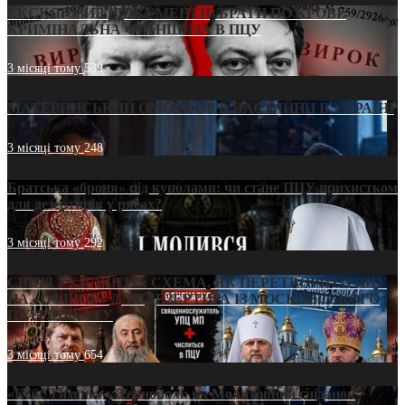
ЕКСКЛЮЗИВ (ДОКУМЕНТИ)/БРАТИ ПО КРОВІ:
КРИМІНАЛЬНА ФРАНШИЗА В ПЦУ
3 місяці тому
539
МАТЕРИНСЬКИЙ ОМОРФОР В ЧАС ВІЙНИ В УКРАЇНІ
3 місяці тому
248
Братська «броня» під куполами: чи стане ПЦУ прихистком
для дезертирів у рясах?
3 місяці тому
292
СВЯТІ УХИЛЯНТИ: СХЕМА, ЯК ПЕРЕТВОРИТИ ПЦУ
НА «ОФШОР» ДЛЯ ДЕЗЕРТИРА ІЗ МОСКОВСЬКОГО
ПАТРІАРХАТУ
3 місяці тому
654
«Кейс Тихона» у Тернополі: як Молитовний сніданок