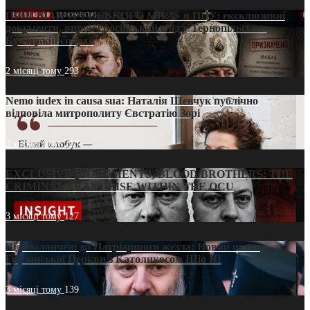
ПРИСМАК «РУССЬКОГО МІРА» в ПЦУ: ексклюзивні
документи, вирок і російський слід у Тернопільсько-
Бучацькій єпархії
2 місяці тому
293
Nemo iudex in causa sua: Наталія Шевчук публічно
відповіла митрополиту Євстратію Зорі
3 місяці тому
213
EXCLUSIVE (DOCUMENTS)/BLOOD BROTHERS: THE
CRIMINAL FRANCHISE WITHIN THE OCU
3 місяці тому
127
Від віолончелі до Патріаршого жезла: Новий шлях
Грузинської Церкви з Католикосом Шіо III
3 місяці тому
139