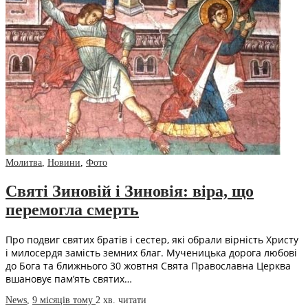
Молитва
,
Новини
,
Фото
Святі Зиновій і Зиновія: віра, що
перемогла смерть
Про подвиг святих братів і сестер, які обрали вірність Христу
і милосердя замість земних благ. Мученицька дорога любові
до Бога та ближнього 30 жовтня Свята Православна Церква
вшановує пам’ять святих…
News
,
9 місяців тому
2 хв.
читати