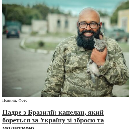
Новини
,
Фото
Падре з Бразилії: капелан, який
бореться за Україну зі зброєю та
молитвою