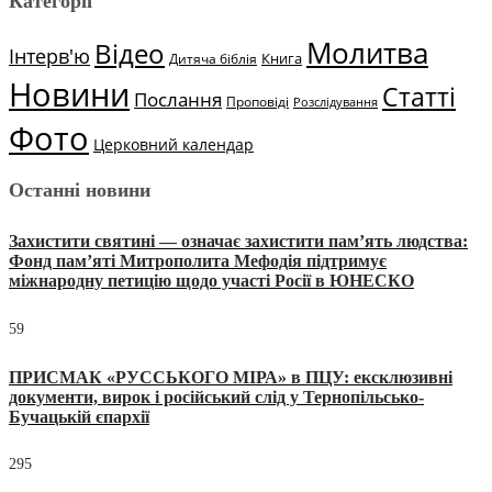
Категорії
Молитва
Відео
Інтерв'ю
Книга
Дитяча біблія
Новини
Статті
Послання
Проповіді
Розслідування
Фото
Церковний календар
Останні новини
Захистити святині — означає захистити пам’ять людства:
Фонд пам’яті Митрополита Мефодія підтримує
міжнародну петицію щодо участі Росії в ЮНЕСКО
59
ПРИСМАК «РУССЬКОГО МІРА» в ПЦУ: ексклюзивні
документи, вирок і російський слід у Тернопільсько-
Бучацькій єпархії
295