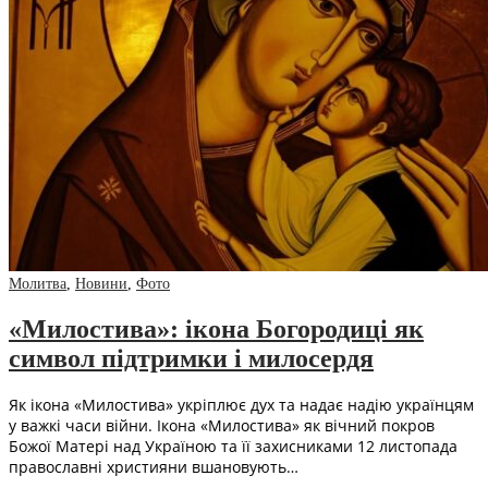
Молитва
,
Новини
,
Фото
«Милостива»: ікона Богородиці як
символ підтримки і милосердя
Як ікона «Милостива» укріплює дух та надає надію українцям
у важкі часи війни. Ікона «Милостива» як вічний покров
Божої Матері над Україною та її захисниками 12 листопада
православні християни вшановують…