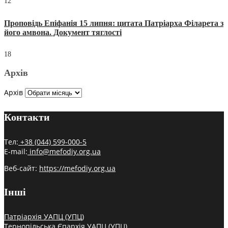
12
Проповідь Епіфанія 15 липня: цитата Патріарха Філарета з
його амвона. Документ тяглості
18
Архів
Архів
Контакти
Тел:
+38 (044) 599-000-5
E-mail:
info@mefodiy.org.ua
Веб-сайт:
https://mefodiy.org.ua
Інші
Патріархія УАПЦ (УПЦ)
Тернопільська Єпархія УАПЦ (УПЦ)