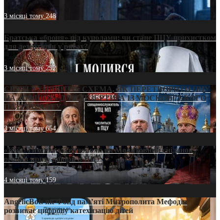
3 місяці тому
248
Братська «броня» під куполами: чи стане ПЦУ прихистком
для дезертирів у рясах?
3 місяці тому
292
СВЯТІ УХИЛЯНТИ: СХЕМА, ЯК ПЕРЕТВОРИТИ ПЦУ
НА «ОФШОР» ДЛЯ ДЕЗЕРТИРА ІЗ МОСКОВСЬКОГО
ПАТРІАРХАТУ
3 місяці тому
654
«Кейс Тихона» у Тернополі: як Молитовний сніданок
оголив кризу довіри в ПЦУ
4 місяці тому
159
AngelicBot: як Фонд пам’яті Митрополита Мефодія
розвиває цифрову катехизацію дітей