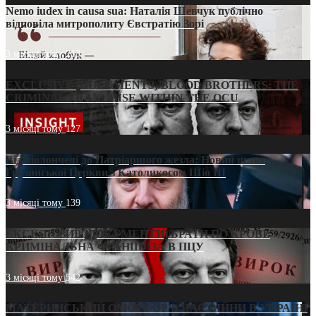
Nemo iudex in causa sua: Наталія Шевчук публічно
відповіла митрополиту Євстратію Зорі
3 місяці тому
213
EXCLUSIVE (DOCUMENTS)/BLOOD BROTHERS: THE
CRIMINAL FRANCHISE WITHIN THE OCU
3 місяці тому
127
Від віолончелі до Патріаршого жезла: Новий шлях
Грузинської Церкви з Католикосом Шіо III
3 місяці тому
139
ЕКСКЛЮЗИВ (ДОКУМЕНТИ)/БРАТИ ПО КРОВІ:
КРИМІНАЛЬНА ФРАНШИЗА В ПЦУ
3 місяці тому
542
МАТЕРИНСЬКИЙ ОМОРФОР В ЧАС ВІЙНИ В УКРАЇНІ