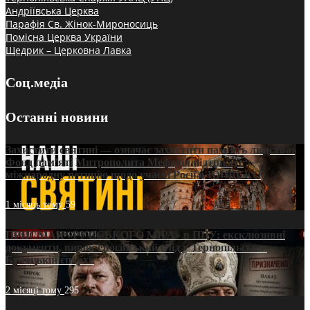
Андріївська Церква
Парафія Св. Жінок-Мироносиць
Помісна Церква України
Щедрик – Церковна Лавка
Соц.медіа
Останні новини
Захистити святині — означає захистити пам’ять людства:
Фонд пам’яті Митрополита Мефодія підтримує
міжнародну петицію щодо участі Росії в ЮНЕСКО
1 місяць тому
59
ПРИСМАК «РУССЬКОГО МІРА» в ПЦУ: ексклюзивні
документи, вирок і російський слід у Тернопільсько-
Бучацькій єпархії
2 місяці тому
295