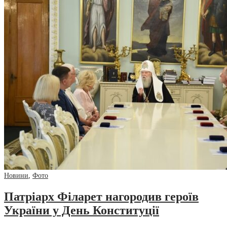
Новини
,
Фото
Патріарх Філарет нагородив героїв
України у День Конституції