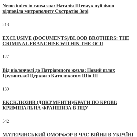
Nemo iudex in causa sua: Наталія Шевчук публічно
відповіла митрополиту Євстратію Зорі
213
EXCLUSIVE (DOCUMENTS)/BLOOD BROTHERS: THE
CRIMINAL FRANCHISE WITHIN THE OCU
127
Від віолончелі до Патріаршого жезла: Новий шлях
Грузинської Церкви з Католикосом Шіо III
139
ЕКСКЛЮЗИВ (ДОКУМЕНТИ)/БРАТИ ПО КРОВІ:
КРИМІНАЛЬНА ФРАНШИЗА В ПЦУ
542
МАТЕРИНСЬКИЙ ОМОРФОР В ЧАС ВІЙНИ В УКРАЇНІ