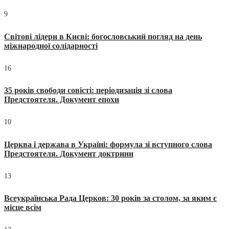
9
Світові лідери в Києві: богословський погляд на день
міжнародної солідарності
16
35 років свободи совісті: періодизація зі слова
Предстоятеля. Документ епохи
10
Церква і держава в Україні: формула зі вступного слова
Предстоятеля. Документ доктрини
13
Всеукраїнська Рада Церков: 30 років за столом, за яким є
місце всім