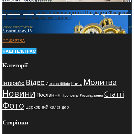
Проповідь Епіфанія 15 липня: цитата Патріарха Філарета з
його амвона. Документ тяглості
3 тижні тому
18
ПОЖЕРТВА
НАШ ТЕЛЕГРАМ
Категорії
Молитва
Відео
Інтерв'ю
Книга
Дитяча біблія
Новини
Статті
Послання
Проповіді
Розслідування
Фото
Церковний календар
Сторінки