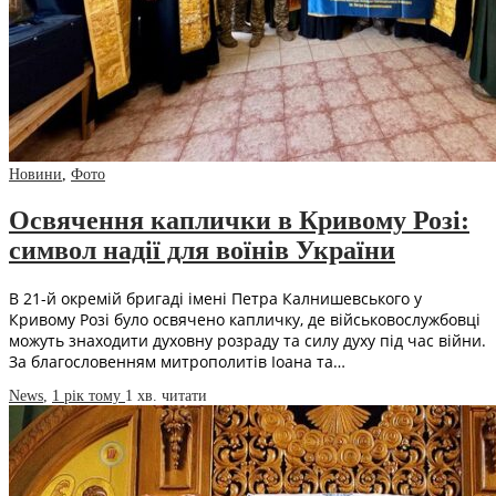
Новини
,
Фото
Освячення каплички в Кривому Розі:
символ надії для воїнів України
В 21-й окремій бригаді імені Петра Калнишевського у
Кривому Розі було освячено капличку, де військовослужбовці
можуть знаходити духовну розраду та силу духу під час війни.
За благословенням митрополитів Іоана та…
News
,
1 рік тому
1 хв.
читати