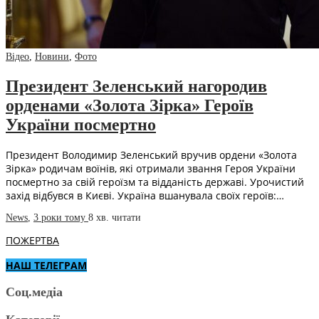
Відео
,
Новини
,
Фото
Президент Зеленський нагородив
орденами «Золота Зірка» Героїв
України посмертно
Президент Володимир Зеленський вручив ордени «Золота
Зірка» родичам воїнів, які отримали звання Героя України
посмертно за свій героїзм та відданість державі. Урочистий
захід відбувся в Києві. Україна вшанувала своїх героїв:…
News
,
3 роки тому
8 хв.
читати
ПОЖЕРТВА
НАШ ТЕЛЕГРАМ
Соц.медіа