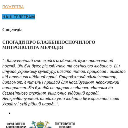
ПОЖЕРТВА
НАШ ТЕЛЕГРАМ
Соц.медіа
СПОГАДИ ПРО БЛАЖЕННОСПОЧИЛОГО
МИТРОПОЛИТА МЕФОДІЯ
“…Блаженніший мав якийсь особливий, дуже пронизливий
погляд. Він був дуже різнобічною та освіченою людиною. Він
цінував українську культуру, багато читав, працював і вимагав
від оточення відданої праці. Природжений адміністратор,
дипломат, вчитель і приклад для наслідування, непохитний
авторитет. Він був дійсно щирою людиною, здатним до
беззавітного служіння, виключно відданий правді.
Непередбачуваний, владика умів любити безкорисливо свою
Україну і свій рідний народ…”.