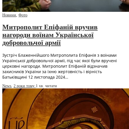
Новини
,
Фото
Митрополит Епіфаній вручив
нагороди воїнам Української
добровольчої армії
Зустріч Блаженнійшого Митрополита Епіфанія з воїнами
Української добровольчої армії, під час якої були вручені
церковні нагороди. Митрополит Епіфаній відзначив
захисників України за їхню жертовність і вірність
Батьківщині 12 листопада 2024…
News
,
2 роки тому
1 хв.
читати