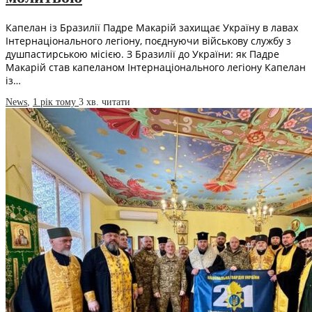
Капелан із Бразилії Падре Макарій захищає Україну в лавах
Інтернаціонального легіону, поєднуючи військову службу з
душпастирською місією. З Бразилії до України: як Падре
Макарій став капеланом Інтернаціонального легіону Капелан
із…
News
,
1 рік тому
3 хв.
читати