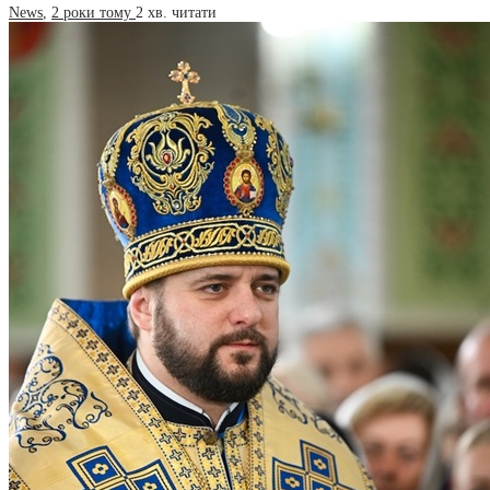
News
,
2 роки тому
2 хв.
читати