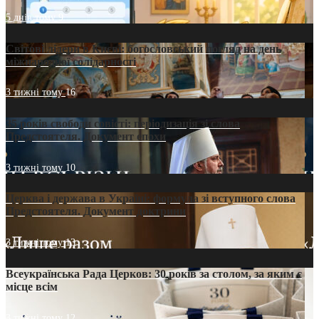
5 днів тому
9
Світові лідери в Києві: богословський погляд на день
міжнародної солідарності
3 тижні тому
16
35 років свободи совісті: періодизація зі слова
Предстоятеля. Документ епохи
3 тижні тому
10
Церква і держава в Україні: формула зі вступного слова
Предстоятеля. Документ доктрини
3 тижні тому
13
Всеукраїнська Рада Церков: 30 років за столом, за яким є
місце всім
3 тижні тому
12