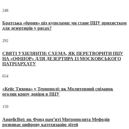
248
Братська «броня» під куполами: чи стане ПЦУ прихистком
для дезертирів у рясах?
292
СВЯТІ УХИЛЯНТИ: СХЕМА, ЯК ПЕРЕТВОРИТИ ПЦУ
НА «ОФШОР» ДЛЯ ДЕЗЕРТИРА ІЗ МОСКОВСЬКОГО
ПАТРІАРХАТУ
654
«Кейс Тихона» у Тернополі: як Молитовний сніданок
оголив кризу довіри в ПЦУ
159
AngelicBot: як Фонд пам’яті Митрополита Мефодія
розвиває цифрову катехизацію дітей