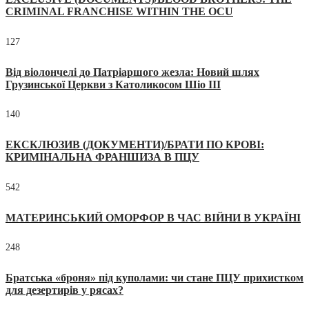
CRIMINAL FRANCHISE WITHIN THE OCU
127
Від віолончелі до Патріаршого жезла: Новий шлях
Грузинської Церкви з Католикосом Шіо III
140
ЕКСКЛЮЗИВ (ДОКУМЕНТИ)/БРАТИ ПО КРОВІ:
КРИМІНАЛЬНА ФРАНШИЗА В ПЦУ
542
МАТЕРИНСЬКИЙ ОМОРФОР В ЧАС ВІЙНИ В УКРАЇНІ
248
Братська «броня» під куполами: чи стане ПЦУ прихистком
для дезертирів у рясах?