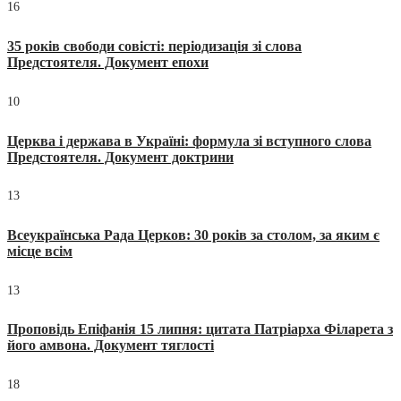
16
35 років свободи совісті: періодизація зі слова
Предстоятеля. Документ епохи
10
Церква і держава в Україні: формула зі вступного слова
Предстоятеля. Документ доктрини
13
Всеукраїнська Рада Церков: 30 років за столом, за яким є
місце всім
13
Проповідь Епіфанія 15 липня: цитата Патріарха Філарета з
його амвона. Документ тяглості
18