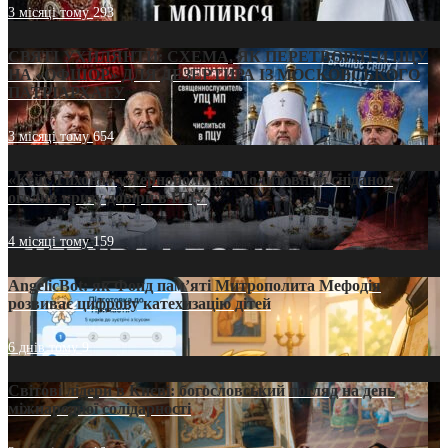
3 місяці тому
293
СВЯТІ УХИЛЯНТИ: СХЕМА, ЯК ПЕРЕТВОРИТИ ПЦУ
НА «ОФШОР» ДЛЯ ДЕЗЕРТИРА ІЗ МОСКОВСЬКОГО
ПАТРІАРХАТУ
3 місяці тому
654
«Кейс Тихона» у Тернополі: як Молитовний сніданок
оголив кризу довіри в ПЦУ
4 місяці тому
159
AngelicBot: як Фонд пам’яті Митрополита Мефодія
розвиває цифрову катехизацію дітей
6 днів тому
9
Світові лідери в Києві: богословський погляд на день
міжнародної солідарності