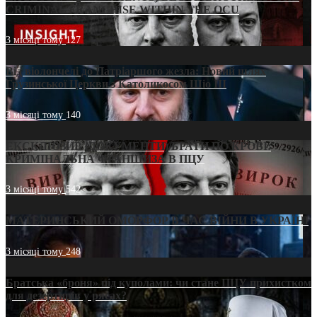
CRIMINAL FRANCHISE WITHIN THE OCU
3 місяці тому
127
Від віолончелі до Патріаршого жезла: Новий шлях
Грузинської Церкви з Католикосом Шіо III
3 місяці тому
140
ЕКСКЛЮЗИВ (ДОКУМЕНТИ)/БРАТИ ПО КРОВІ:
КРИМІНАЛЬНА ФРАНШИЗА В ПЦУ
3 місяці тому
542
МАТЕРИНСЬКИЙ ОМОРФОР В ЧАС ВІЙНИ В УКРАЇНІ
3 місяці тому
248
Братська «броня» під куполами: чи стане ПЦУ прихистком
для дезертирів у рясах?