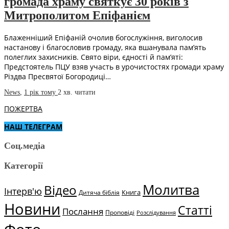
громада храму святкує 30 років з
Митрополитом Епіфанієм
Блаженніший Епіфаній очолив богослужіння, виголосив
настанову і благословив громаду, яка вшанувала пам’ять
полеглих захисників. Свято віри, єдності й пам’яті:
Предстоятель ПЦУ взяв участь в урочистостях громади храму
Різдва Пресвятої Богородиці…
News
,
1 рік тому
2 хв.
читати
ПОЖЕРТВА
НАШ ТЕЛЕГРАМ
Соц.медіа
Категорії
Молитва
Відео
Інтерв'ю
Книга
Дитяча біблія
Новини
Статті
Послання
Проповіді
Розслідування