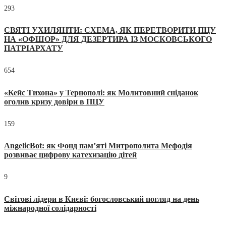
293
СВЯТІ УХИЛЯНТИ: СХЕМА, ЯК ПЕРЕТВОРИТИ ПЦУ
НА «ОФШОР» ДЛЯ ДЕЗЕРТИРА ІЗ МОСКОВСЬКОГО
ПАТРІАРХАТУ
654
«Кейс Тихона» у Тернополі: як Молитовний сніданок
оголив кризу довіри в ПЦУ
159
AngelicBot: як Фонд пам’яті Митрополита Мефодія
розвиває цифрову катехизацію дітей
9
Світові лідери в Києві: богословський погляд на день
міжнародної солідарності