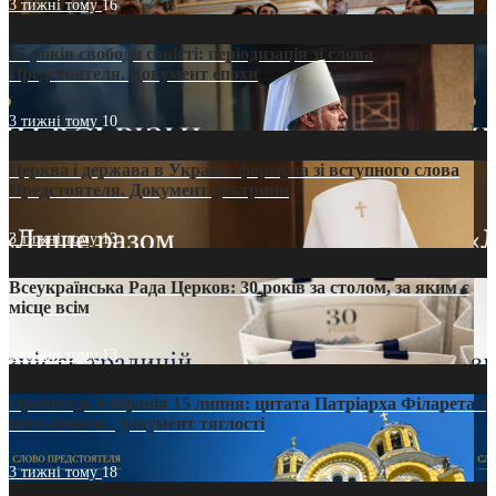
3 тижні тому
16
35 років свободи совісті: періодизація зі слова
Предстоятеля. Документ епохи
3 тижні тому
10
Церква і держава в Україні: формула зі вступного слова
Предстоятеля. Документ доктрини
3 тижні тому
13
Всеукраїнська Рада Церков: 30 років за столом, за яким є
місце всім
3 тижні тому
13
Проповідь Епіфанія 15 липня: цитата Патріарха Філарета з
його амвона. Документ тяглості
3 тижні тому
18