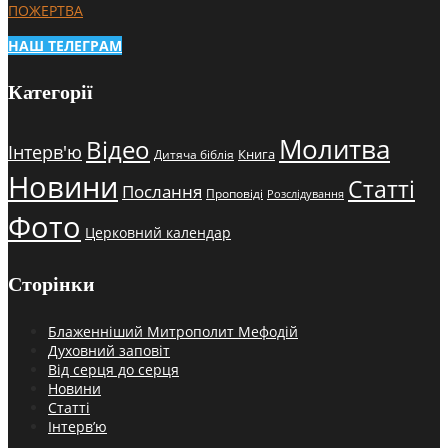
ПОЖЕРТВА
НАШ ТЕЛЕГРАМ
Категорії
Молитва
Відео
Інтерв'ю
Книга
Дитяча біблія
Новини
Статті
Послання
Проповіді
Розслідування
Фото
Церковний календар
Сторінки
Блаженніший Митрополит Мефодій
Духовний заповіт
Від серця до серця
Новини
Статті
Інтерв’ю