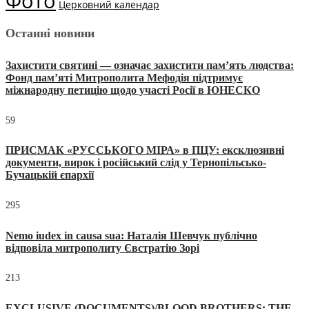
Фото
Церковний календар
Останні новини
Захистити святині — означає захистити пам’ять людства:
Фонд пам’яті Митрополита Мефодія підтримує
міжнародну петицію щодо участі Росії в ЮНЕСКО
59
ПРИСМАК «РУССЬКОГО МІРА» в ПЦУ: ексклюзивні
документи, вирок і російський слід у Тернопільсько-
Бучацькій єпархії
295
Nemo iudex in causa sua: Наталія Шевчук публічно
відповіла митрополиту Євстратію Зорі
213
EXCLUSIVE (DOCUMENTS)/BLOOD BROTHERS: THE