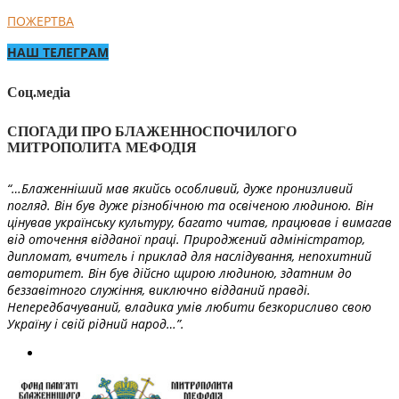
ПОЖЕРТВА
НАШ ТЕЛЕГРАМ
Соц.медіа
СПОГАДИ ПРО БЛАЖЕННОСПОЧИЛОГО
МИТРОПОЛИТА МЕФОДІЯ
“…Блаженніший мав якийсь особливий, дуже пронизливий
погляд. Він був дуже різнобічною та освіченою людиною. Він
цінував українську культуру, багато читав, працював і вимагав
від оточення відданої праці. Природжений адміністратор,
дипломат, вчитель і приклад для наслідування, непохитний
авторитет. Він був дійсно щирою людиною, здатним до
беззавітного служіння, виключно відданий правді.
Непередбачуваний, владика умів любити безкорисливо свою
Україну і свій рідний народ…”.