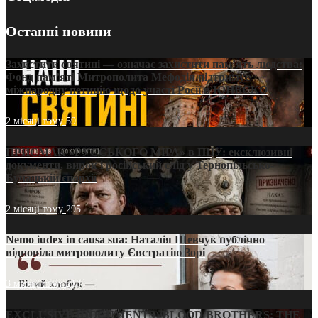
Останні новини
Захистити святині — означає захистити пам’ять людства:
Фонд пам’яті Митрополита Мефодія підтримує
міжнародну петицію щодо участі Росії в ЮНЕСКО
2 місяці тому
59
ПРИСМАК «РУССЬКОГО МІРА» в ПЦУ: ексклюзивні
документи, вирок і російський слід у Тернопільсько-
Бучацькій єпархії
2 місяці тому
295
Nemo iudex in causa sua: Наталія Шевчук публічно
відповіла митрополиту Євстратію Зорі
3 місяці тому
213
EXCLUSIVE (DOCUMENTS)/BLOOD BROTHERS: THE