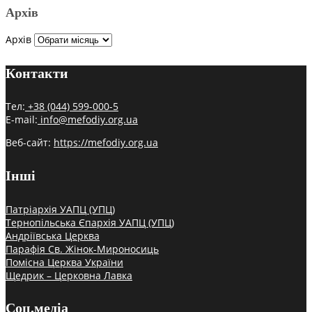
Архів
Архів
Контакти
Тел:
+38 (044) 599-000-5
E-mail:
info@mefodiy.org.ua
Веб-сайт:
https://mefodiy.org.ua
Інші
Патріархія УАПЦ (УПЦ)
Тернопільська Єпархія УАПЦ (УПЦ)
Андріївська Церква
Парафія Св. Жінок-Мироносиць
Помісна Церква України
Щедрик – Церковна Лавка
Соц.медіа