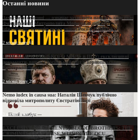
Останні новини
Захистити святині — означає захистити пам’ять людства:
Фонд пам’яті Митрополита Мефодія підтримує
міжнародну петицію щодо участі Росії в ЮНЕСКО
2 місяці тому
61
ПРИСМАК «РУССЬКОГО МІРА» в ПЦУ: ексклюзивні
документи, вирок і російський слід у Тернопільсько-
Бучацькій єпархії
2 місяці тому
298
Nemo iudex in causa sua: Наталія Шевчук публічно
відповіла митрополиту Євстратію Зорі
3 місяці тому
214
EXCLUSIVE (DOCUMENTS)/BLOOD BROTHERS: THE
CRIMINAL FRANCHISE WITHIN THE OCU