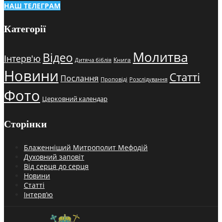
НАШ ТЕЛЕГРАМ
Категорії
Молитва
Відео
Інтерв'ю
Книга
Дитяча біблія
Новини
Статті
Послання
Проповіді
Розслідування
Фото
Церковний календар
Сторінки
Блаженніший Митрополит Мефодій
Духовний заповіт
Від серця до серця
Новини
Статті
Інтерв’ю