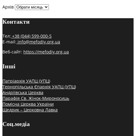
Архів
Контакти
Тел:
+38 (044) 599-000-5
E-mail:
info@mefodiy.org.ua
Веб-сайт:
https://mefodiy.org.ua
Інші
Патріархія УАПЦ (УПЦ)
Тернопільська Єпархія УАПЦ (УПЦ)
Андріївська Церква
Парафія Св. Жінок-Мироносиць
Помісна Церква України
Щедрик – Церковна Лавка
Соц.медіа