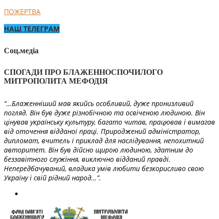
ПОЖЕРТВА
НАШ ТЕЛЕГРАМ
Соц.медіа
СПОГАДИ ПРО БЛАЖЕННОСПОЧИЛОГО
МИТРОПОЛИТА МЕФОДІЯ
“…Блаженніший мав якийсь особливий, дуже пронизливий
погляд. Він був дуже різнобічною та освіченою людиною. Він
цінував українську культуру, багато читав, працював і вимагав
від оточення відданої праці. Природжений адміністратор,
дипломат, вчитель і приклад для наслідування, непохитний
авторитет. Він був дійсно щирою людиною, здатним до
беззавітного служіння, виключно відданий правді.
Непередбачуваний, владика умів любити безкорисливо свою
Україну і свій рідний народ…”.