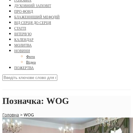
ГОЛОВНА
ДУХОВНИЙ ЗАПОВІТ
ПРО ФОНД
БЛАЖЕННІШИЙ МЕФОДІЙ
ВІД СЕРЦЯ ДО СЕРЦЯ
СТАТТІ
ІНТЕРВ’Ю
КАЛЕНДАР
МОЛИТВА
НОВИНИ
Фото
Відео
ПОЖЕРТВА
Позначка:
WOG
Головна
>
WOG