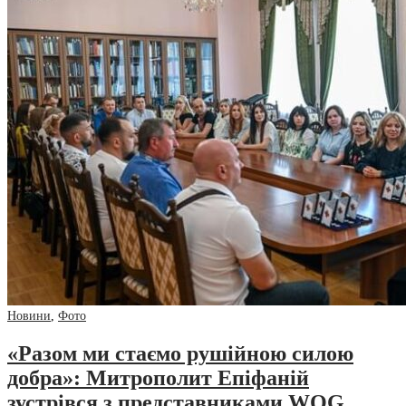
Новини
,
Фото
«Разом ми стаємо рушійною силою
добра»: Митрополит Епіфаній
зустрівся з представниками WOG