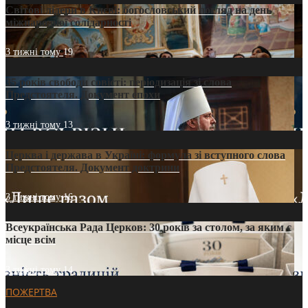
Світові лідери в Києві: богословський погляд на день
міжнародної солідарності
3 тижні тому
19
35 років свободи совісті: періодизація зі слова
Предстоятеля. Документ епохи
3 тижні тому
13
Церква і держава в Україні: формула зі вступного слова
Предстоятеля. Документ доктрини
3 тижні тому
16
Всеукраїнська Рада Церков: 30 років за столом, за яким є
місце всім
3 тижні тому
14
ПОЖЕРТВА