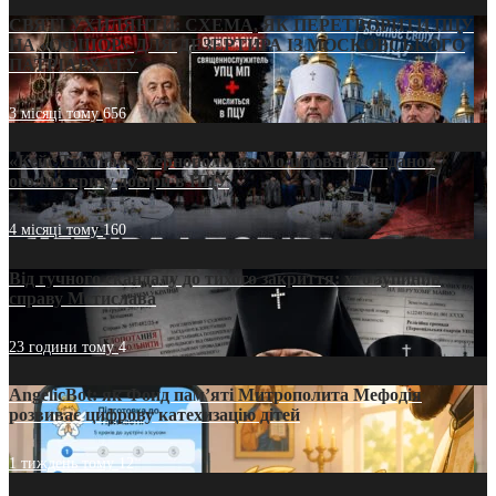
СВЯТІ УХИЛЯНТИ: СХЕМА, ЯК ПЕРЕТВОРИТИ ПЦУ
НА «ОФШОР» ДЛЯ ДЕЗЕРТИРА ІЗ МОСКОВСЬКОГО
ПАТРІАРХАТУ
3 місяці тому
656
«Кейс Тихона» у Тернополі: як Молитовний сніданок
оголив кризу довіри в ПЦУ
4 місяці тому
160
Від гучного скандалу до тихого закриття: хто зупинив
справу Мстислава
23 години тому
4
AngelicBot: як Фонд пам’яті Митрополита Мефодія
розвиває цифрову катехизацію дітей
1 тиждень тому
12