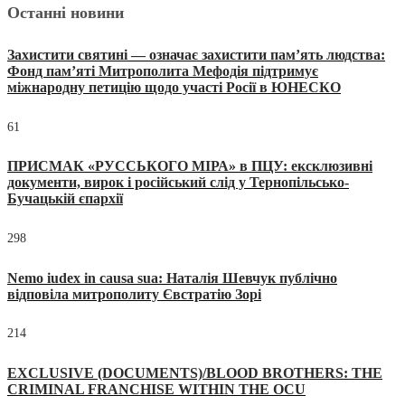
Останні новини
Захистити святині — означає захистити пам’ять людства:
Фонд пам’яті Митрополита Мефодія підтримує
міжнародну петицію щодо участі Росії в ЮНЕСКО
61
ПРИСМАК «РУССЬКОГО МІРА» в ПЦУ: ексклюзивні
документи, вирок і російський слід у Тернопільсько-
Бучацькій єпархії
298
Nemo iudex in causa sua: Наталія Шевчук публічно
відповіла митрополиту Євстратію Зорі
214
EXCLUSIVE (DOCUMENTS)/BLOOD BROTHERS: THE
CRIMINAL FRANCHISE WITHIN THE OCU