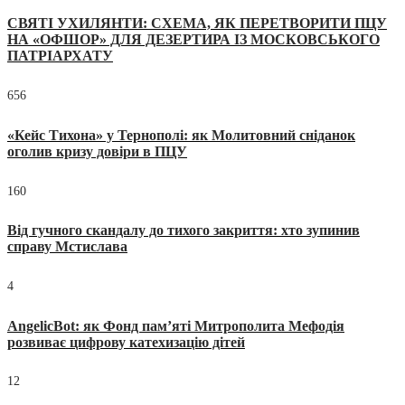
СВЯТІ УХИЛЯНТИ: СХЕМА, ЯК ПЕРЕТВОРИТИ ПЦУ
НА «ОФШОР» ДЛЯ ДЕЗЕРТИРА ІЗ МОСКОВСЬКОГО
ПАТРІАРХАТУ
656
«Кейс Тихона» у Тернополі: як Молитовний сніданок
оголив кризу довіри в ПЦУ
160
Від гучного скандалу до тихого закриття: хто зупинив
справу Мстислава
4
AngelicBot: як Фонд пам’яті Митрополита Мефодія
розвиває цифрову катехизацію дітей
12