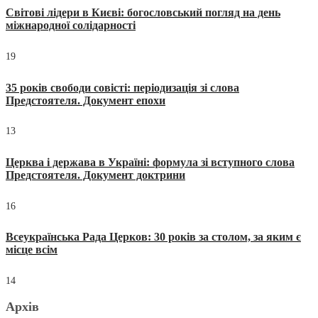
Світові лідери в Києві: богословський погляд на день
міжнародної солідарності
19
35 років свободи совісті: періодизація зі слова
Предстоятеля. Документ епохи
13
Церква і держава в Україні: формула зі вступного слова
Предстоятеля. Документ доктрини
16
Всеукраїнська Рада Церков: 30 років за столом, за яким є
місце всім
14
Архів