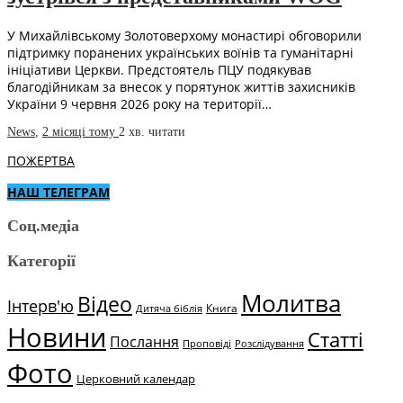
У Михайлівському Золотоверхому монастирі обговорили
підтримку поранених українських воїнів та гуманітарні
ініціативи Церкви. Предстоятель ПЦУ подякував
благодійникам за внесок у порятунок життів захисників
України 9 червня 2026 року на території…
News
,
2 місяці тому
2 хв.
читати
ПОЖЕРТВА
НАШ ТЕЛЕГРАМ
Соц.медіа
Категорії
Молитва
Відео
Інтерв'ю
Книга
Дитяча біблія
Новини
Статті
Послання
Проповіді
Розслідування
Фото
Церковний календар