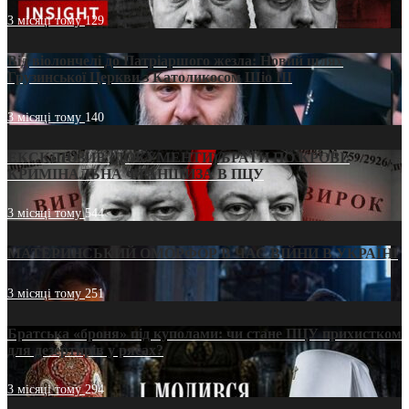
3 місяці тому
129
Від віолончелі до Патріаршого жезла: Новий шлях
Грузинської Церкви з Католикосом Шіо III
3 місяці тому
140
ЕКСКЛЮЗИВ (ДОКУМЕНТИ)/БРАТИ ПО КРОВІ:
КРИМІНАЛЬНА ФРАНШИЗА В ПЦУ
3 місяці тому
544
МАТЕРИНСЬКИЙ ОМОРФОР В ЧАС ВІЙНИ В УКРАЇНІ
3 місяці тому
251
Братська «броня» під куполами: чи стане ПЦУ прихистком
для дезертирів у рясах?
3 місяці тому
294