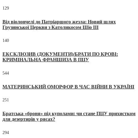
129
Від віолончелі до Патріаршого жезла: Новий шлях
Грузинської Церкви з Католикосом Шіо III
140
ЕКСКЛЮЗИВ (ДОКУМЕНТИ)/БРАТИ ПО КРОВІ:
КРИМІНАЛЬНА ФРАНШИЗА В ПЦУ
544
МАТЕРИНСЬКИЙ ОМОРФОР В ЧАС ВІЙНИ В УКРАЇНІ
251
Братська «броня» під куполами: чи стане ПЦУ прихистком
для дезертирів у рясах?
294