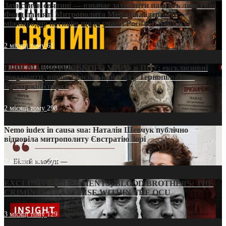
Захистити святині — означає захистити пам’ять людства:
Фонд пам’яті Митрополита Мефодія підтримує
міжнародну петицію щодо участі Росії в ЮНЕСКО
2 місяці тому
61
ПРИСМАК «РУССЬКОГО МІРА» в ПЦУ: ексклюзивні
документи, вирок і російський слід у Тернопільсько-
Бучацькій єпархії
2 місяці тому
298
Nemo iudex in causa sua: Наталія Шевчук публічно
відповіла митрополиту Євстратію Зорі
3 місяці тому
214
EXCLUSIVE (DOCUMENTS)/BLOOD BROTHERS: THE
CRIMINAL FRANCHISE WITHIN THE OCU
3 місяці тому
129