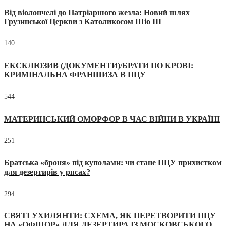
Від віолончелі до Патріаршого жезла: Новий шлях
Грузинської Церкви з Католикосом Шіо III
140
ЕКСКЛЮЗИВ (ДОКУМЕНТИ)/БРАТИ ПО КРОВІ:
КРИМІНАЛЬНА ФРАНШИЗА В ПЦУ
544
МАТЕРИНСЬКИЙ ОМОРФОР В ЧАС ВІЙНИ В УКРАЇНІ
251
Братська «броня» під куполами: чи стане ПЦУ прихистком
для дезертирів у рясах?
294
СВЯТІ УХИЛЯНТИ: СХЕМА, ЯК ПЕРЕТВОРИТИ ПЦУ
НА «ОФШОР» ДЛЯ ДЕЗЕРТИРА ІЗ МОСКОВСЬКОГО