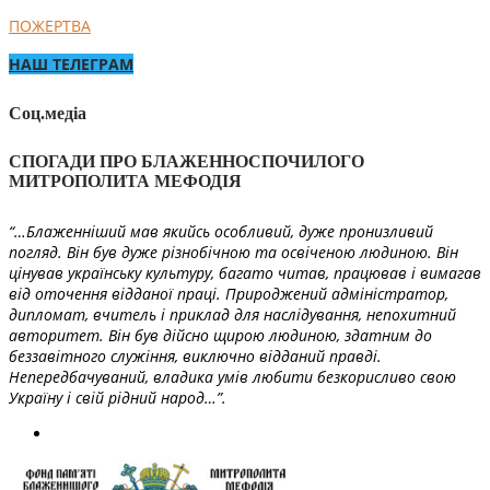
ПОЖЕРТВА
НАШ ТЕЛЕГРАМ
Соц.медіа
СПОГАДИ ПРО БЛАЖЕННОСПОЧИЛОГО
МИТРОПОЛИТА МЕФОДІЯ
“…Блаженніший мав якийсь особливий, дуже пронизливий
погляд. Він був дуже різнобічною та освіченою людиною. Він
цінував українську культуру, багато читав, працював і вимагав
від оточення відданої праці. Природжений адміністратор,
дипломат, вчитель і приклад для наслідування, непохитний
авторитет. Він був дійсно щирою людиною, здатним до
беззавітного служіння, виключно відданий правді.
Непередбачуваний, владика умів любити безкорисливо свою
Україну і свій рідний народ…”.