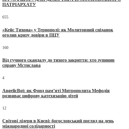
ПАТРІАРХАТУ
655
«Кейс Тихона» у Тернополі: як Молитовний сніданок
оголив кризу довіри в ПЦУ
160
Від гучного скандалу до тихого закриття: хто зупинив
справу Мстислава
4
AngelicBot: як Фонд пам’яті Митрополита Мефодія
розвиває цифрову катехизацію дітей
12
Світові лідери в Києві: богословський погляд на день
міжнародної солідарності