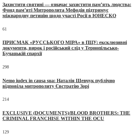
Захистити святині — означає захистити пам’ять людства:
Фонд пам’яті Митрополита Мефодія підтримує
міжнародну петицію щодо участі Росії в ЮНЕСКО
61
ПРИСМАК «РУССЬКОГО МІРА» в ПЦУ: ексклюзивні
документи, вирок і російський слід у Тернопільсько-
Бучацькій єпархії
298
Nemo iudex in causa sua: Наталія Шевчук публічно
відповіла митрополиту Євстратію Зорі
214
EXCLUSIVE (DOCUMENTS)/BLOOD BROTHERS: THE
CRIMINAL FRANCHISE WITHIN THE OCU
129