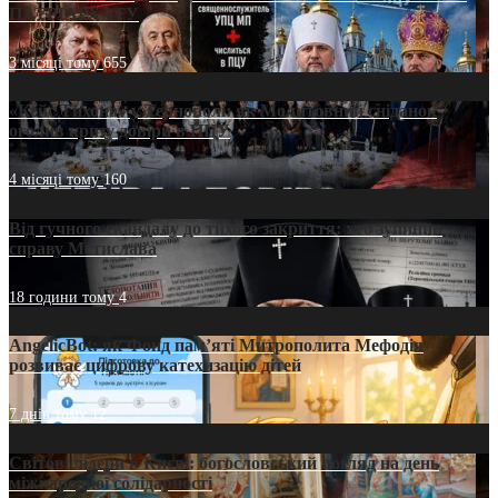
ПАТРІАРХАТУ
3 місяці тому
655
«Кейс Тихона» у Тернополі: як Молитовний сніданок
оголив кризу довіри в ПЦУ
4 місяці тому
160
Від гучного скандалу до тихого закриття: хто зупинив
справу Мстислава
18 години тому
4
AngelicBot: як Фонд пам’яті Митрополита Мефодія
розвиває цифрову катехизацію дітей
7 днів тому
12
Світові лідери в Києві: богословський погляд на день
міжнародної солідарності