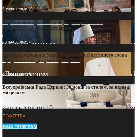
3 тижні тому
19
35 років свободи совісті: періодизація зі слова
Предстоятеля. Документ епохи
3 тижні тому
13
Церква і держава в Україні: формула зі вступного слова
Предстоятеля. Документ доктрини
3 тижні тому
16
Всеукраїнська Рада Церков: 30 років за столом, за яким є
місце всім
3 тижні тому
14
ПОЖЕРТВА
НАШ ТЕЛЕГРАМ