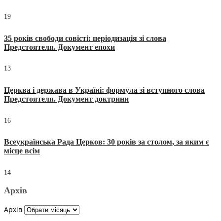
19
35 років свободи совісті: періодизація зі слова
Предстоятеля. Документ епохи
13
Церква і держава в Україні: формула зі вступного слова
Предстоятеля. Документ доктрини
16
Всеукраїнська Рада Церков: 30 років за столом, за яким є
місце всім
14
Архів
Архів