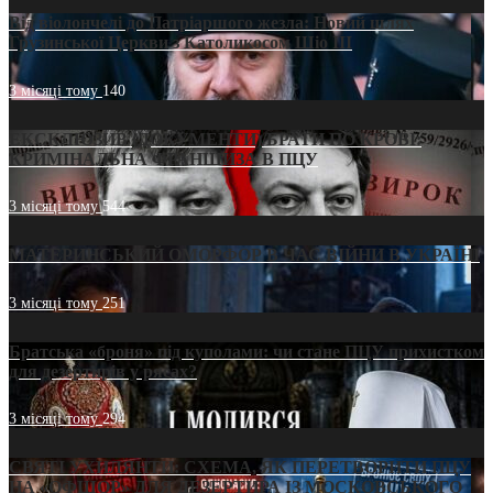
Від віолончелі до Патріаршого жезла: Новий шлях
Грузинської Церкви з Католикосом Шіо III
3 місяці тому
140
ЕКСКЛЮЗИВ (ДОКУМЕНТИ)/БРАТИ ПО КРОВІ:
КРИМІНАЛЬНА ФРАНШИЗА В ПЦУ
3 місяці тому
544
МАТЕРИНСЬКИЙ ОМОРФОР В ЧАС ВІЙНИ В УКРАЇНІ
3 місяці тому
251
Братська «броня» під куполами: чи стане ПЦУ прихистком
для дезертирів у рясах?
3 місяці тому
294
СВЯТІ УХИЛЯНТИ: СХЕМА, ЯК ПЕРЕТВОРИТИ ПЦУ
НА «ОФШОР» ДЛЯ ДЕЗЕРТИРА ІЗ МОСКОВСЬКОГО