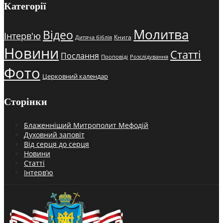
Категорії
Молитва
Відео
Інтерв'ю
Книга
Дитяча біблія
Новини
Статті
Послання
Проповіді
Розслідування
Фото
Церковний календар
Сторінки
Блаженніший Митрополит Мефодій
Духовний заповіт
Від серця до серця
Новини
Статті
Інтерв’ю