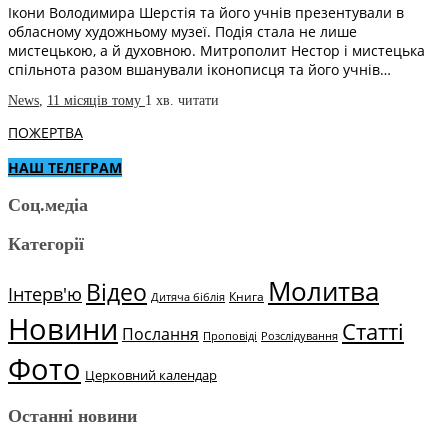
Ікони Володимира Шерстія та його учнів презентували в
обласному художньому музеї. Подія стала не лише
мистецькою, а й духовною. Митрополит Нестор і мистецька
спільнота разом вшанували іконописця та його учнів…
News
,
11 місяців тому
1 хв.
читати
ПОЖЕРТВА
НАШ ТЕЛЕГРАМ
Соц.медіа
Категорії
Молитва
Відео
Інтерв'ю
Книга
Дитяча біблія
Новини
Статті
Послання
Проповіді
Розслідування
Фото
Церковний календар
Останні новини