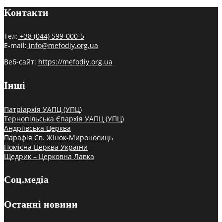
Контакти
Тел:
+38 (044) 599-000-5
E-mail:
info@mefodiy.org.ua
Веб-сайт:
https://mefodiy.org.ua
Інші
Патріархія УАПЦ (УПЦ)
Тернопільська Єпархія УАПЦ (УПЦ)
Андріївська Церква
Парафія Св. Жінок-Мироносиць
Помісна Церква України
Щедрик – Церковна Лавка
Соц.медіа
Останні новини