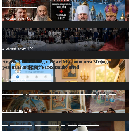
НА «ОФШОР» ДЛЯ ДЕЗЕРТИРА ІЗ МОСКОВСЬКОГО
ПАТРІАРХАТУ
3 місяці тому
654
«Кейс Тихона» у Тернополі: як Молитовний сніданок
оголив кризу довіри в ПЦУ
4 місяці тому
159
AngelicBot: як Фонд пам’яті Митрополита Мефодія
розвиває цифрову катехизацію дітей
6 днів тому
9
Світові лідери в Києві: богословський погляд на день
міжнародної солідарності
3 тижні тому
16
35 років свободи совісті: періодизація зі слова
Предстоятеля. Документ епохи