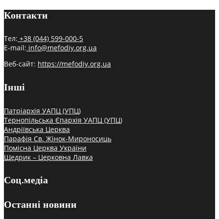
Контакти
Тел:
+38 (044) 599-000-5
E-mail:
info@mefodiy.org.ua
Веб-сайт:
https://mefodiy.org.ua
Інші
Патріархія УАПЦ (УПЦ)
Тернопільська Єпархія УАПЦ (УПЦ)
Андріївська Церква
Парафія Св. Жінок-Мироносиць
Помісна Церква України
Щедрик – Церковна Лавка
Соц.медіа
Останні новини