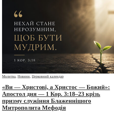
Молитва
,
Новини
,
Церковний календар
«Ви — Христові, а Христос — Божий»:
Апостол дня — 1 Кор. 3:18–23 крізь
призму служіння Блаженнішого
Митрополита Мефодія