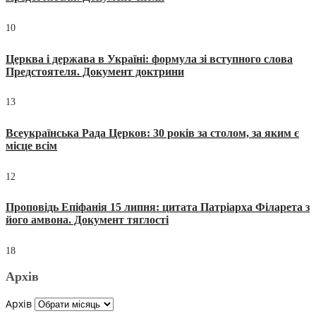
10
Церква і держава в Україні: формула зі вступного слова
Предстоятеля. Документ доктрини
13
Всеукраїнська Рада Церков: 30 років за столом, за яким є
місце всім
12
Проповідь Епіфанія 15 липня: цитата Патріарха Філарета з
його амвона. Документ тяглості
18
Архів
Архів