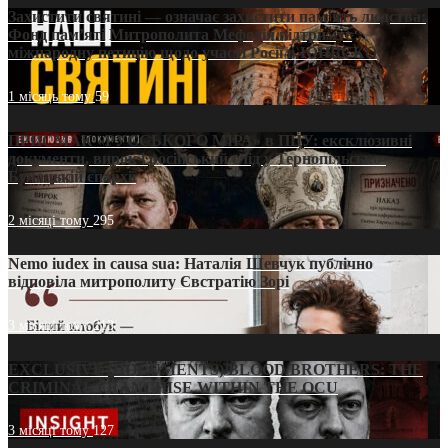
Захистити святині — означає захистити пам’ять людства:
Фонд пам’яті Митрополита Мефодія підтримує
міжнародну петицію щодо участі Росії в ЮНЕСКО
1 місяць тому
59
ПРИСМАК «РУССЬКОГО МІРА» в ПЦУ: ексклюзивні
документи, вирок і російський слід у Тернопільсько-
Бучацькій єпархії
2 місяці тому
295
Nemo iudex in causa sua: Наталія Шевчук публічно
відповіла митрополиту Євстратію Зорі
3 місяці тому
213
EXCLUSIVE (DOCUMENTS)/BLOOD BROTHERS: THE
CRIMINAL FRANCHISE WITHIN THE OCU
3 місяці тому
127