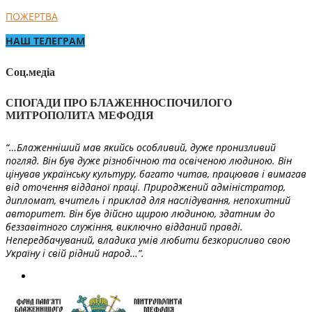
ПОЖЕРТВА
НАШ ТЕЛЕГРАМ
Соц.медіа
СПОГАДИ ПРО БЛАЖЕННОСПОЧИЛОГО
МИТРОПОЛИТА МЕФОДІЯ
“…Блаженніший мав якийсь особливий, дуже пронизливий
погляд. Він був дуже різнобічною та освіченою людиною. Він
цінував українську культуру, багато читав, працював і вимагав
від оточення відданої праці. Природжений адміністратор,
дипломат, вчитель і приклад для наслідування, непохитний
авторитет. Він був дійсно щирою людиною, здатним до
беззавітного служіння, виключно відданий правді.
Непередбачуваний, владика умів любити безкорисливо свою
Україну і свій рідний народ…”.