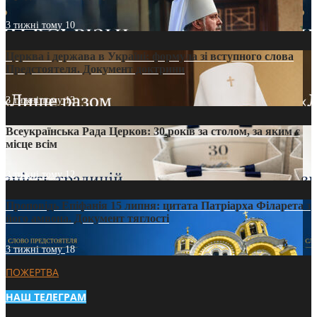
3 тижні тому
10
Церква і держава в Україні: формула зі вступного слова
Предстоятеля. Документ доктрини
3 тижні тому
13
Всеукраїнська Рада Церков: 30 років за столом, за яким є
місце всім
3 тижні тому
12
Проповідь Епіфанія 15 липня: цитата Патріарха Філарета з
його амвона. Документ тяглості
3 тижні тому
18
ПОЖЕРТВА
НАШ ТЕЛЕГРАМ