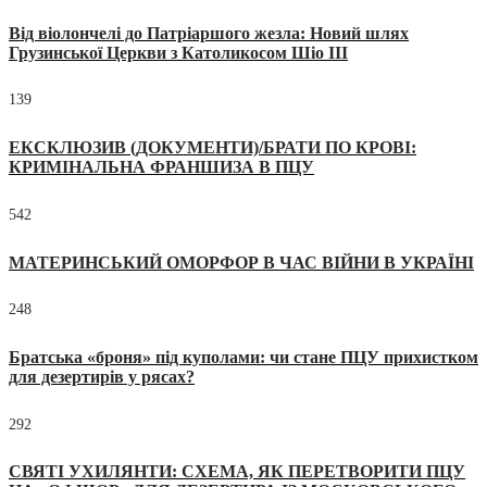
Від віолончелі до Патріаршого жезла: Новий шлях
Грузинської Церкви з Католикосом Шіо III
139
ЕКСКЛЮЗИВ (ДОКУМЕНТИ)/БРАТИ ПО КРОВІ:
КРИМІНАЛЬНА ФРАНШИЗА В ПЦУ
542
МАТЕРИНСЬКИЙ ОМОРФОР В ЧАС ВІЙНИ В УКРАЇНІ
248
Братська «броня» під куполами: чи стане ПЦУ прихистком
для дезертирів у рясах?
292
СВЯТІ УХИЛЯНТИ: СХЕМА, ЯК ПЕРЕТВОРИТИ ПЦУ