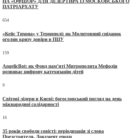
НА «ОФШОР» ДЛЯ ДЕЗЕРТИРА ІЗ МОСКОВСЬКОГО
ПАТРІАРХАТУ
654
«Кейс Тихона» у Тернополі: як Молитовний сніданок
оголив кризу довіри в ПЦУ
159
AngelicBot: як Фонд пам’яті Митрополита Мефодія
розвиває цифрову катехизацію дітей
9
Світові лідери в Києві: богословський погляд на день
міжнародної солідарності
16
35 років свободи совісті: періодизація зі слова
Предстоятеля. Документ епохи