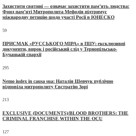
Захистити святині — означає захистити пам’ять людства:
Фонд пам’яті Митрополита Мефодія підтримує
міжнародну петицію щодо участі Росії в ЮНЕСКО
59
ПРИСМАК «РУССЬКОГО МІРА» в ПЦУ: ексклюзивні
документи, вирок і російський слід у Тернопільсько-
Бучацькій єпархії
295
Nemo iudex in causa sua: Наталія Шевчук публічно
відповіла митрополиту Євстратію Зорі
213
EXCLUSIVE (DOCUMENTS)/BLOOD BROTHERS: THE
CRIMINAL FRANCHISE WITHIN THE OCU
127