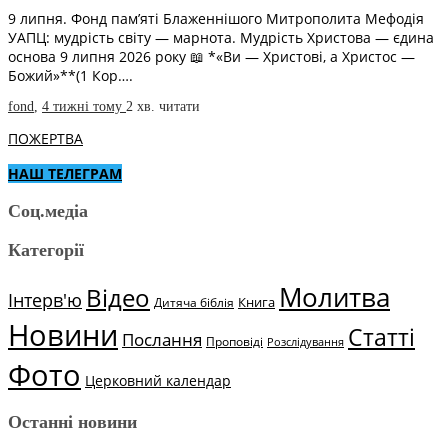
9 липня. Фонд пам’яті Блаженнішого Митрополита Мефодія
УАПЦ: мудрість світу — марнота. Мудрість Христова — єдина
основа 9 липня 2026 року 📖 *«Ви — Христові, а Христос —
Божий»**(1 Кор….
fond
,
4 тижні тому
2 хв.
читати
ПОЖЕРТВА
НАШ ТЕЛЕГРАМ
Соц.медіа
Категорії
Молитва
Відео
Інтерв'ю
Книга
Дитяча біблія
Новини
Статті
Послання
Проповіді
Розслідування
Фото
Церковний календар
Останні новини