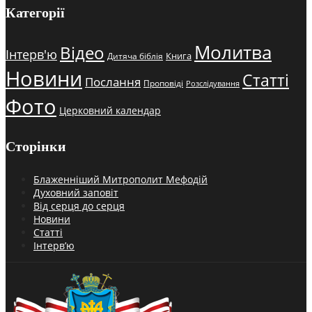
Категорії
Молитва
Відео
Інтерв'ю
Книга
Дитяча біблія
Новини
Статті
Послання
Проповіді
Розслідування
Фото
Церковний календар
Сторінки
Блаженніший Митрополит Мефодій
Духовний заповіт
Від серця до серця
Новини
Статті
Інтерв’ю