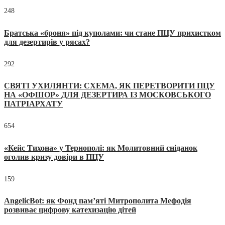
248
Братська «броня» під куполами: чи стане ПЦУ прихистком
для дезертирів у рясах?
292
СВЯТІ УХИЛЯНТИ: СХЕМА, ЯК ПЕРЕТВОРИТИ ПЦУ
НА «ОФШОР» ДЛЯ ДЕЗЕРТИРА ІЗ МОСКОВСЬКОГО
ПАТРІАРХАТУ
654
«Кейс Тихона» у Тернополі: як Молитовний сніданок
оголив кризу довіри в ПЦУ
159
AngelicBot: як Фонд пам’яті Митрополита Мефодія
розвиває цифрову катехизацію дітей