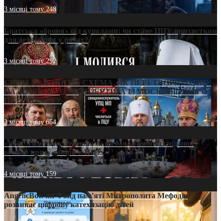
3 місяці тому
248
Братська «броня» під куполами: чи стане ПЦУ прихистком
для дезертирів у рясах?
3 місяці тому
292
СВЯТІ УХИЛЯНТИ: СХЕМА, ЯК ПЕРЕТВОРИТИ ПЦУ
НА «ОФШОР» ДЛЯ ДЕЗЕРТИРА ІЗ МОСКОВСЬКОГО
ПАТРІАРХАТУ
3 місяці тому
654
«Кейс Тихона» у Тернополі: як Молитовний сніданок
оголив кризу довіри в ПЦУ
4 місяці тому
159
AngelicBot: як Фонд пам’яті Митрополита Мефодія
розвиває цифрову катехизацію дітей