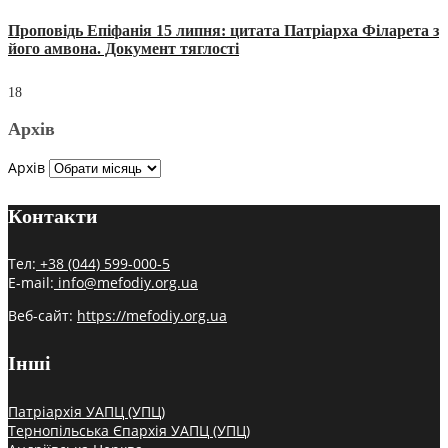
Проповідь Епіфанія 15 липня: цитата Патріарха Філарета з
його амвона. Документ тяглості
18
Архів
Архів
Контакти
Тел:
+38 (044) 599-000-5
E-mail:
info@mefodiy.org.ua
Веб-сайт:
https://mefodiy.org.ua
Інші
Патріархія УАПЦ (УПЦ)
Тернопільська Єпархія УАПЦ (УПЦ)