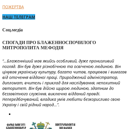
ПОЖЕРТВА
НАШ ТЕЛЕГРАМ
Соц.медіа
СПОГАДИ ПРО БЛАЖЕННОСПОЧИЛОГО
МИТРОПОЛИТА МЕФОДІЯ
“…Блаженніший мав якийсь особливий, дуже пронизливий
погляд. Він був дуже різнобічною та освіченою людиною. Він
цінував українську культуру, багато читав, працював і вимагав
від оточення відданої праці. Природжений адміністратор,
дипломат, вчитель і приклад для наслідування, непохитний
авторитет. Він був дійсно щирою людиною, здатним до
беззавітного служіння, виключно відданий правді.
Непередбачуваний, владика умів любити безкорисливо свою
Україну і свій рідний народ…”.