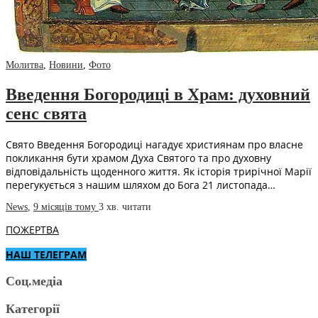
Молитва
,
Новини
,
Фото
Введення Богородиці в Храм: духовний
сенс свята
Свято Введення Богородиці нагадує християнам про власне
покликання бути храмом Духа Святого та про духовну
відповідальність щоденного життя. Як історія трирічної Марії
перегукується з нашим шляхом до Бога 21 листопада…
News
,
9 місяців тому
3 хв.
читати
ПОЖЕРТВА
НАШ ТЕЛЕГРАМ
Соц.медіа
Категорії