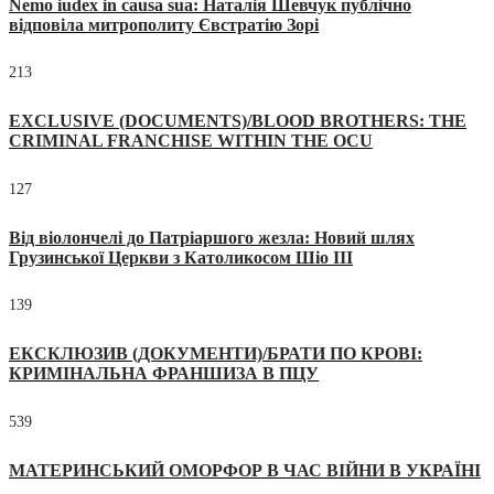
Nemo iudex in causa sua: Наталія Шевчук публічно
відповіла митрополиту Євстратію Зорі
213
EXCLUSIVE (DOCUMENTS)/BLOOD BROTHERS: THE
CRIMINAL FRANCHISE WITHIN THE OCU
127
Від віолончелі до Патріаршого жезла: Новий шлях
Грузинської Церкви з Католикосом Шіо III
139
ЕКСКЛЮЗИВ (ДОКУМЕНТИ)/БРАТИ ПО КРОВІ:
КРИМІНАЛЬНА ФРАНШИЗА В ПЦУ
539
МАТЕРИНСЬКИЙ ОМОРФОР В ЧАС ВІЙНИ В УКРАЇНІ