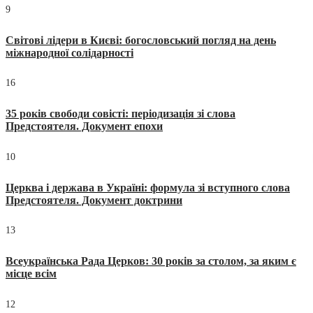
9
Світові лідери в Києві: богословський погляд на день
міжнародної солідарності
16
35 років свободи совісті: періодизація зі слова
Предстоятеля. Документ епохи
10
Церква і держава в Україні: формула зі вступного слова
Предстоятеля. Документ доктрини
13
Всеукраїнська Рада Церков: 30 років за столом, за яким є
місце всім
12