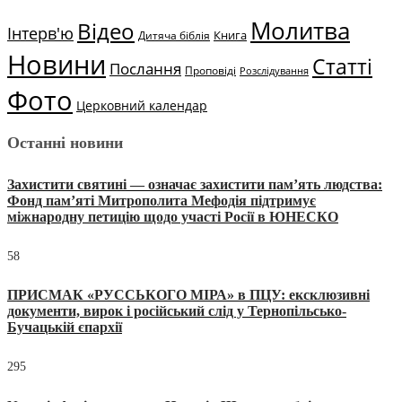
Молитва
Відео
Інтерв'ю
Книга
Дитяча біблія
Новини
Статті
Послання
Проповіді
Розслідування
Фото
Церковний календар
Останні новини
Захистити святині — означає захистити пам’ять людства:
Фонд пам’яті Митрополита Мефодія підтримує
міжнародну петицію щодо участі Росії в ЮНЕСКО
58
ПРИСМАК «РУССЬКОГО МІРА» в ПЦУ: ексклюзивні
документи, вирок і російський слід у Тернопільсько-
Бучацькій єпархії
295