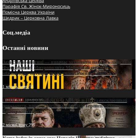
Андріївська Церква
Парафія Св. Жінок-Мироносиць
Помісна Церква України
Щедрик – Церковна Лавка
Соц.медіа
Останні новини
Захистити святині — означає захистити пам’ять людства:
Фонд пам’яті Митрополита Мефодія підтримує
міжнародну петицію щодо участі Росії в ЮНЕСКО
1 місяць тому
58
ПРИСМАК «РУССЬКОГО МІРА» в ПЦУ: ексклюзивні
документи, вирок і російський слід у Тернопільсько-
Бучацькій єпархії
2 місяці тому
295