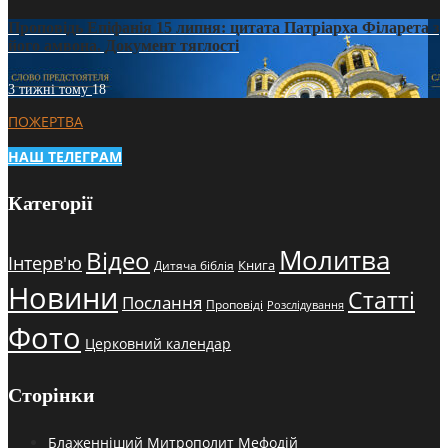
Проповідь Епіфанія 15 липня: цитата Патріарха Філарета з
його амвона. Документ тяглості
3 тижні тому
18
ПОЖЕРТВА
НАШ ТЕЛЕГРАМ
Категорії
Молитва
Відео
Інтерв'ю
Книга
Дитяча біблія
Новини
Статті
Послання
Проповіді
Розслідування
Фото
Церковний календар
Сторінки
Блаженніший Митрополит Мефодій