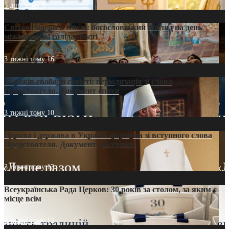
5 днів тому
9
Світові лідери в Києві: богословський погляд на день
міжнародної солідарності
3 тижні тому
16
35 років свободи совісті: періодизація зі слова
Предстоятеля. Документ епохи
3 тижні тому
10
Церква і держава в Україні: формула зі вступного слова
Предстоятеля. Документ доктрини
3 тижні тому
13
Всеукраїнська Рада Церков: 30 років за столом, за яким є
місце всім
3 тижні тому
12