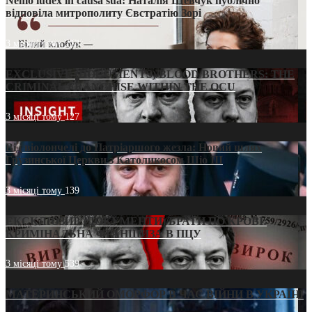
Nemo iudex in causa sua: Наталія Шевчук публічно
відповіла митрополиту Євстратію Зорі
3 місяці тому
213
EXCLUSIVE (DOCUMENTS)/BLOOD BROTHERS: THE
CRIMINAL FRANCHISE WITHIN THE OCU
3 місяці тому
127
Від віолончелі до Патріаршого жезла: Новий шлях
Грузинської Церкви з Католикосом Шіо III
3 місяці тому
139
ЕКСКЛЮЗИВ (ДОКУМЕНТИ)/БРАТИ ПО КРОВІ:
КРИМІНАЛЬНА ФРАНШИЗА В ПЦУ
3 місяці тому
539
МАТЕРИНСЬКИЙ ОМОРФОР В ЧАС ВІЙНИ В УКРАЇНІ