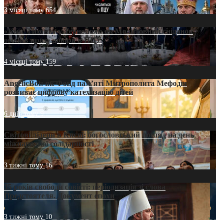
3 місяці тому
654
«Кейс Тихона» у Тернополі: як Молитовний сніданок
оголив кризу довіри в ПЦУ
4 місяці тому
159
AngelicBot: як Фонд пам’яті Митрополита Мефодія
розвиває цифрову катехизацію дітей
6 днів тому
9
Світові лідери в Києві: богословський погляд на день
міжнародної солідарності
3 тижні тому
16
35 років свободи совісті: періодизація зі слова
Предстоятеля. Документ епохи
3 тижні тому
10