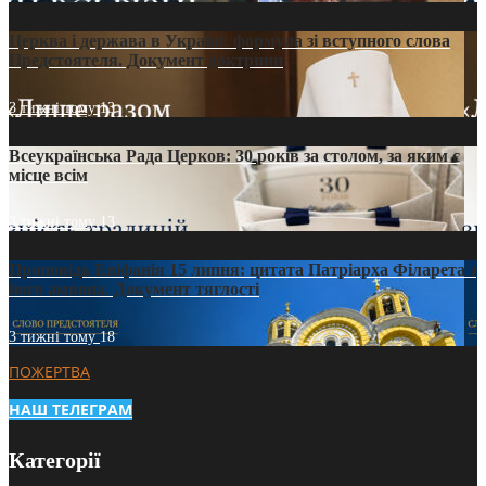
Церква і держава в Україні: формула зі вступного слова
Предстоятеля. Документ доктрини
3 тижні тому
13
Всеукраїнська Рада Церков: 30 років за столом, за яким є
місце всім
3 тижні тому
13
Проповідь Епіфанія 15 липня: цитата Патріарха Філарета з
його амвона. Документ тяглості
3 тижні тому
18
ПОЖЕРТВА
НАШ ТЕЛЕГРАМ
Категорії