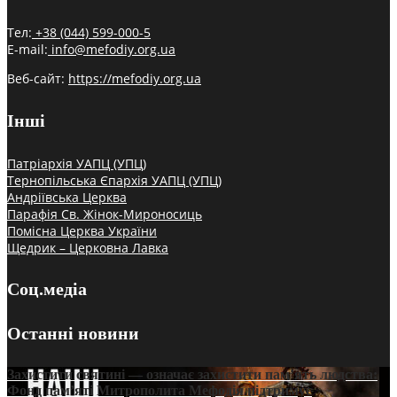
Тел:
+38 (044) 599-000-5
E-mail:
info@mefodiy.org.ua
Веб-сайт:
https://mefodiy.org.ua
Інші
Патріархія УАПЦ (УПЦ)
Тернопільська Єпархія УАПЦ (УПЦ)
Андріївська Церква
Парафія Св. Жінок-Мироносиць
Помісна Церква України
Щедрик – Церковна Лавка
Соц.медіа
Останні новини
Захистити святині — означає захистити пам’ять людства:
Фонд пам’яті Митрополита Мефодія підтримує