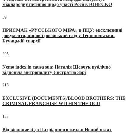
міжнародну петицію щодо участі Росії в ЮНЕСКО
59
ПРИСМАК «РУССЬКОГО МІРА» в ПЦУ: ексклюзивні
документи, вирок і російський слід у Тернопільсько-
Бучацькій єпархії
295
Nemo iudex in causa sua: Наталія Шевчук публічно
відповіла митрополиту Євстратію Зорі
213
EXCLUSIVE (DOCUMENTS)/BLOOD BROTHERS: THE
CRIMINAL FRANCHISE WITHIN THE OCU
127
Від віолончелі до Патріаршого жезла: Новий шлях