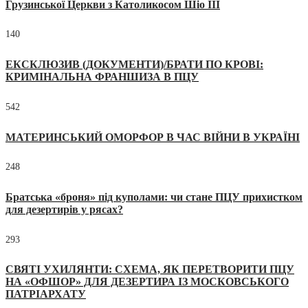
Грузинської Церкви з Католикосом Шіо III
140
ЕКСКЛЮЗИВ (ДОКУМЕНТИ)/БРАТИ ПО КРОВІ:
КРИМІНАЛЬНА ФРАНШИЗА В ПЦУ
542
МАТЕРИНСЬКИЙ ОМОРФОР В ЧАС ВІЙНИ В УКРАЇНІ
248
Братська «броня» під куполами: чи стане ПЦУ прихистком
для дезертирів у рясах?
293
СВЯТІ УХИЛЯНТИ: СХЕМА, ЯК ПЕРЕТВОРИТИ ПЦУ
НА «ОФШОР» ДЛЯ ДЕЗЕРТИРА ІЗ МОСКОВСЬКОГО
ПАТРІАРХАТУ