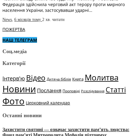
Федерація здійснила черговий акт терору проти мирного
населення України, застосувавши ударні…
News
,
6 місяців тому
2 хв.
читати
ПОЖЕРТВА
НАШ ТЕЛЕГРАМ
Соц.медіа
Категорії
Молитва
Відео
Інтерв'ю
Книга
Дитяча біблія
Новини
Статті
Послання
Проповіді
Розслідування
Фото
Церковний календар
Останні новини
Захистити святині — означає захистити пам’ять людства:
Фонд пам’яті Митрополита Мефодія підтримує