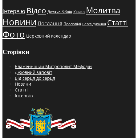
Молитва
Відео
Інтерв'ю
Книга
Дитяча біблія
Новини
Статті
Послання
Проповіді
Розслідування
Фото
Церковний календар
Сторінки
Блаженніший Митрополит Мефодій
Духовний заповіт
Від серця до серця
Новини
Статті
Інтерв’ю