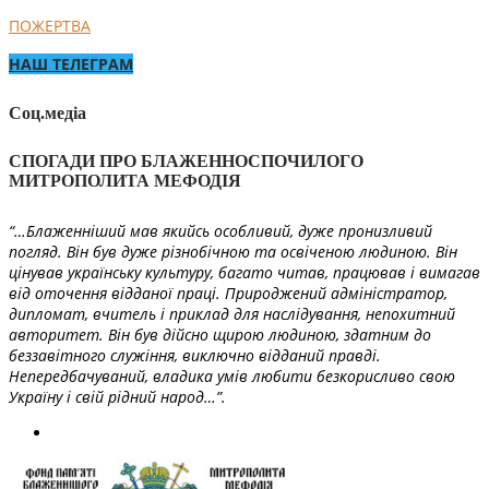
ПОЖЕРТВА
НАШ ТЕЛЕГРАМ
Соц.медіа
СПОГАДИ ПРО БЛАЖЕННОСПОЧИЛОГО
МИТРОПОЛИТА МЕФОДІЯ
“…Блаженніший мав якийсь особливий, дуже пронизливий
погляд. Він був дуже різнобічною та освіченою людиною. Він
цінував українську культуру, багато читав, працював і вимагав
від оточення відданої праці. Природжений адміністратор,
дипломат, вчитель і приклад для наслідування, непохитний
авторитет. Він був дійсно щирою людиною, здатним до
беззавітного служіння, виключно відданий правді.
Непередбачуваний, владика умів любити безкорисливо свою
Україну і свій рідний народ…”.