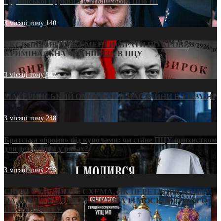
Грузинської Церкви з Католикосом Шіо III
3 місяці тому
140
ЕКСКЛЮЗИВ (ДОКУМЕНТИ)/БРАТИ ПО КРОВІ:
КРИМІНАЛЬНА ФРАНШИЗА В ПЦУ
3 місяці тому
542
МАТЕРИНСЬКИЙ ОМОРФОР В ЧАС ВІЙНИ В УКРАЇНІ
3 місяці тому
248
Братська «броня» під куполами: чи стане ПЦУ прихистком
для дезертирів у рясах?
3 місяці тому
293
СВЯТІ УХИЛЯНТИ: СХЕМА, ЯК ПЕРЕТВОРИТИ ПЦУ
НА «ОФШОР» ДЛЯ ДЕЗЕРТИРА ІЗ МОСКОВСЬКОГО
ПАТРІАРХАТУ