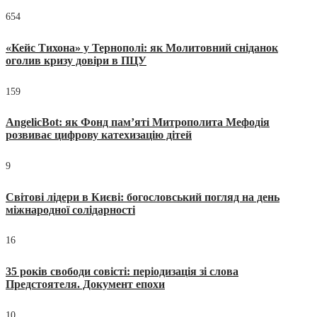
654
«Кейс Тихона» у Тернополі: як Молитовний сніданок
оголив кризу довіри в ПЦУ
159
AngelicBot: як Фонд пам’яті Митрополита Мефодія
розвиває цифрову катехизацію дітей
9
Світові лідери в Києві: богословський погляд на день
міжнародної солідарності
16
35 років свободи совісті: періодизація зі слова
Предстоятеля. Документ епохи
10