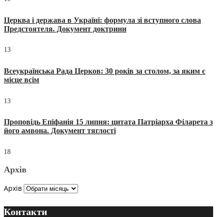
Церква і держава в Україні: формула зі вступного слова
Предстоятеля. Документ доктрини
13
Всеукраїнська Рада Церков: 30 років за столом, за яким є
місце всім
13
Проповідь Епіфанія 15 липня: цитата Патріарха Філарета з
його амвона. Документ тяглості
18
Архів
Архів
Контакти