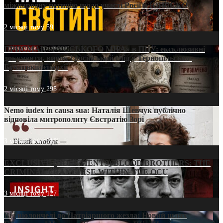
міжнародну петицію щодо участі Росії в ЮНЕСКО
2 місяці тому
59
ПРИСМАК «РУССЬКОГО МІРА» в ПЦУ: ексклюзивні
документи, вирок і російський слід у Тернопільсько-
Бучацькій єпархії
2 місяці тому
295
Nemo iudex in causa sua: Наталія Шевчук публічно
відповіла митрополиту Євстратію Зорі
3 місяці тому
213
EXCLUSIVE (DOCUMENTS)/BLOOD BROTHERS: THE
CRIMINAL FRANCHISE WITHIN THE OCU
3 місяці тому
127
Від віолончелі до Патріаршого жезла: Новий шлях