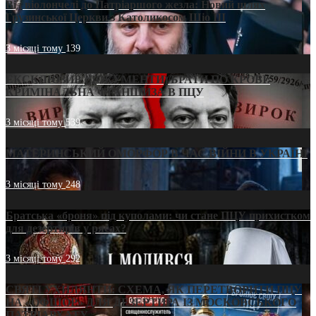
Від віолончелі до Патріаршого жезла: Новий шлях
Грузинської Церкви з Католикосом Шіо III
3 місяці тому
139
ЕКСКЛЮЗИВ (ДОКУМЕНТИ)/БРАТИ ПО КРОВІ:
КРИМІНАЛЬНА ФРАНШИЗА В ПЦУ
3 місяці тому
539
МАТЕРИНСЬКИЙ ОМОРФОР В ЧАС ВІЙНИ В УКРАЇНІ
3 місяці тому
248
Братська «броня» під куполами: чи стане ПЦУ прихистком
для дезертирів у рясах?
3 місяці тому
292
СВЯТІ УХИЛЯНТИ: СХЕМА, ЯК ПЕРЕТВОРИТИ ПЦУ
НА «ОФШОР» ДЛЯ ДЕЗЕРТИРА ІЗ МОСКОВСЬКОГО
ПАТРІАРХАТУ