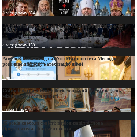
3 місяці тому
654
«Кейс Тихона» у Тернополі: як Молитовний сніданок
оголив кризу довіри в ПЦУ
4 місяці тому
159
AngelicBot: як Фонд пам’яті Митрополита Мефодія
розвиває цифрову катехизацію дітей
5 днів тому
9
Світові лідери в Києві: богословський погляд на день
міжнародної солідарності
3 тижні тому
16
35 років свободи совісті: періодизація зі слова
Предстоятеля. Документ епохи