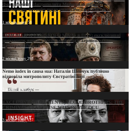
Фонд пам’яті Митрополита Мефодія підтримує
міжнародну петицію щодо участі Росії в ЮНЕСКО
1 місяць тому
58
ПРИСМАК «РУССЬКОГО МІРА» в ПЦУ: ексклюзивні
документи, вирок і російський слід у Тернопільсько-
Бучацькій єпархії
2 місяці тому
293
Nemo iudex in causa sua: Наталія Шевчук публічно
відповіла митрополиту Євстратію Зорі
3 місяці тому
213
EXCLUSIVE (DOCUMENTS)/BLOOD BROTHERS: THE
CRIMINAL FRANCHISE WITHIN THE OCU
3 місяці тому
127