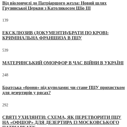
Від віолончелі до Патріаршого жезла: Новий шлях
Грузинської Церкви з Католикосом Шіо III
139
ЕКСКЛЮЗИВ (ДОКУМЕНТИ)/БРАТИ ПО КРОВІ:
КРИМІНАЛЬНА ФРАНШИЗА В ПЦУ
539
МАТЕРИНСЬКИЙ ОМОРФОР В ЧАС ВІЙНИ В УКРАЇНІ
248
Братська «броня» під куполами: чи стане ПЦУ прихистком
для дезертирів у рясах?
292
СВЯТІ УХИЛЯНТИ: СХЕМА, ЯК ПЕРЕТВОРИТИ ПЦУ
НА «ОФШОР» ДЛЯ ДЕЗЕРТИРА ІЗ МОСКОВСЬКОГО