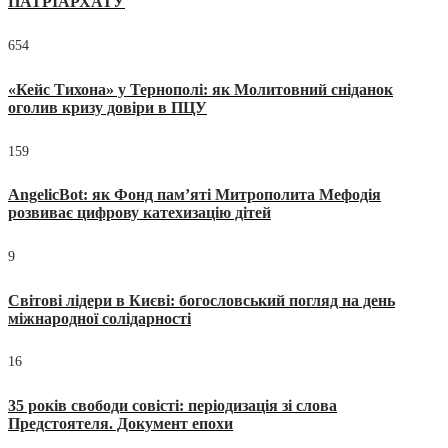
ПАТРІАРХАТУ
654
«Кейс Тихона» у Тернополі: як Молитовний сніданок
оголив кризу довіри в ПЦУ
159
AngelicBot: як Фонд пам’яті Митрополита Мефодія
розвиває цифрову катехизацію дітей
9
Світові лідери в Києві: богословський погляд на день
міжнародної солідарності
16
35 років свободи совісті: періодизація зі слова
Предстоятеля. Документ епохи