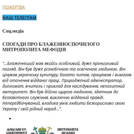
ПОЖЕРТВА
НАШ ТЕЛЕГРАМ
Соц.медіа
СПОГАДИ ПРО БЛАЖЕННОСПОЧИЛОГО
МИТРОПОЛИТА МЕФОДІЯ
“…Блаженніший мав якийсь особливий, дуже пронизливий
погляд. Він був дуже різнобічною та освіченою людиною. Він
цінував українську культуру, багато читав, працював і вимагав
від оточення відданої праці. Природжений адміністратор,
дипломат, вчитель і приклад для наслідування, непохитний
авторитет. Він був дійсно щирою людиною, здатним до
беззавітного служіння, виключно відданий правді.
Непередбачуваний, владика умів любити безкорисливо свою
Україну і свій рідний народ…”.