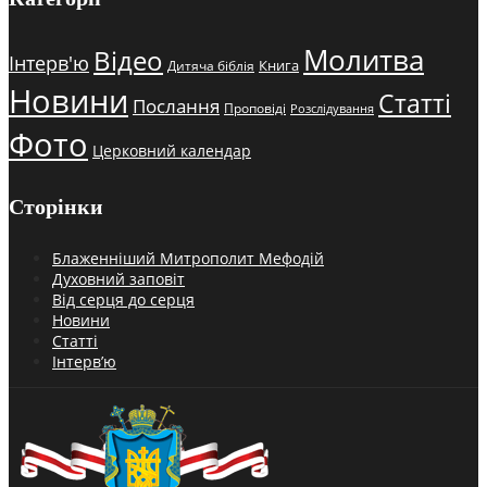
Молитва
Відео
Інтерв'ю
Книга
Дитяча біблія
Новини
Статті
Послання
Проповіді
Розслідування
Фото
Церковний календар
Сторінки
Блаженніший Митрополит Мефодій
Духовний заповіт
Від серця до серця
Новини
Статті
Інтерв’ю