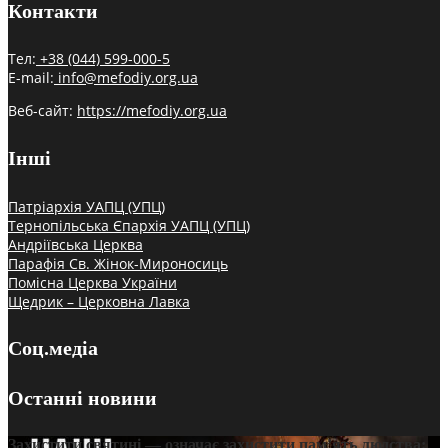
Контакти
Тел:
+38 (044) 599-000-5
E-mail:
info@mefodiy.org.ua
Веб-сайт:
https://mefodiy.org.ua
Інші
Патріархія УАПЦ (УПЦ)
Тернопільська Єпархія УАПЦ (УПЦ)
Андріївська Церква
Парафія Св. Жінок-Мироносиць
Помісна Церква України
Щедрик – Церковна Лавка
Соц.медіа
Останні новини
Захистити святині — означає захистити пам’ять людства: