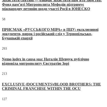
Захистити святині — означає захистити пам’ять людства:
Фонд пам’яті Митрополита Мефодія підтримує
міжнародну петицію щодо участі Росії в ЮНЕСКО
58
ПРИСМАК «РУССЬКОГО МІРА» в ПЦУ: ексклюзивні
документи, вирок і російський слід у Тернопільсько-
Бучацькій єпархії
293
Nemo iudex in causa sua: Наталія Шевчук публічно
відповіла митрополиту Євстратію Зорі
213
EXCLUSIVE (DOCUMENTS)/BLOOD BROTHERS: THE
CRIMINAL FRANCHISE WITHIN THE OCU
127