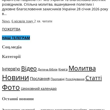
розвідників. Спільна молитва, вшанування полеглих і
духовне благословення захисників України 28 січня 2026 року
в…
News
,
6 місяців тому
2 хв.
читати
ПОЖЕРТВА
НАШ ТЕЛЕГРАМ
Соц.медіа
Категорії
Молитва
Відео
Інтерв'ю
Книга
Дитяча біблія
Новини
Статті
Послання
Проповіді
Розслідування
Фото
Церковний календар
Останні новини