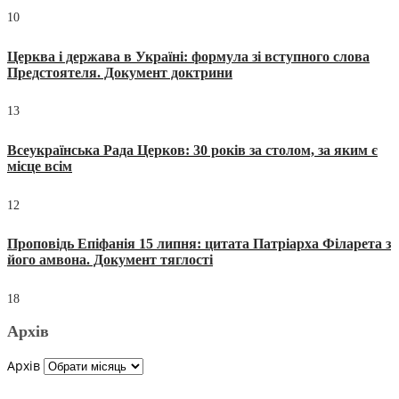
10
Церква і держава в Україні: формула зі вступного слова
Предстоятеля. Документ доктрини
13
Всеукраїнська Рада Церков: 30 років за столом, за яким є
місце всім
12
Проповідь Епіфанія 15 липня: цитата Патріарха Філарета з
його амвона. Документ тяглості
18
Архів
Архів