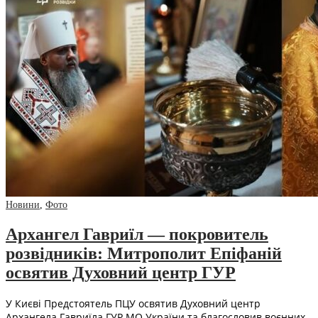
Новини
,
Фото
Архангел Гавриїл — покровитель
розвідників: Митрополит Епіфаній
освятив Духовний центр ГУР
У Києві Предстоятель ПЦУ освятив Духовний центр
Архангела Гавриїла ГУР МО України та благословив воєнних