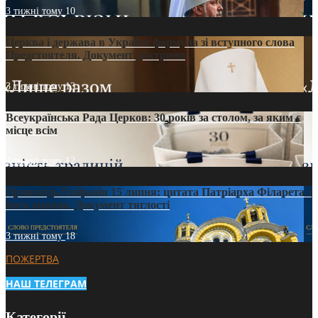
3 тижні тому
10
Церква і держава в Україні: формула зі вступного слова
Предстоятеля. Документ доктрини
3 тижні тому
13
Всеукраїнська Рада Церков: 30 років за столом, за яким є
місце всім
3 тижні тому
12
Проповідь Епіфанія 15 липня: цитата Патріарха Філарета з
його амвона. Документ тяглості
3 тижні тому
18
ПОЖЕРТВА
НАШ ТЕЛЕГРАМ
Категорії