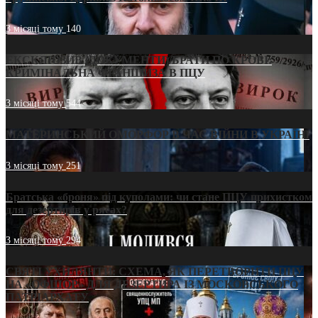
3 місяці тому
140
ЕКСКЛЮЗИВ (ДОКУМЕНТИ)/БРАТИ ПО КРОВІ:
КРИМІНАЛЬНА ФРАНШИЗА В ПЦУ
3 місяці тому
544
МАТЕРИНСЬКИЙ ОМОРФОР В ЧАС ВІЙНИ В УКРАЇНІ
3 місяці тому
251
Братська «броня» під куполами: чи стане ПЦУ прихистком
для дезертирів у рясах?
3 місяці тому
294
СВЯТІ УХИЛЯНТИ: СХЕМА, ЯК ПЕРЕТВОРИТИ ПЦУ
НА «ОФШОР» ДЛЯ ДЕЗЕРТИРА ІЗ МОСКОВСЬКОГО
ПАТРІАРХАТУ