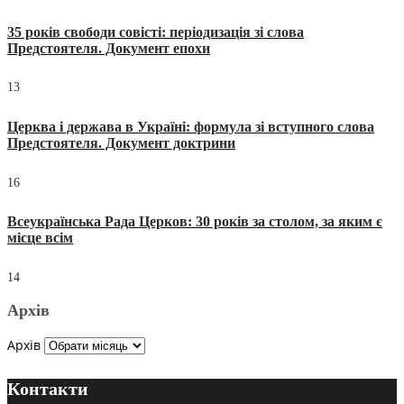
35 років свободи совісті: періодизація зі слова
Предстоятеля. Документ епохи
13
Церква і держава в Україні: формула зі вступного слова
Предстоятеля. Документ доктрини
16
Всеукраїнська Рада Церков: 30 років за столом, за яким є
місце всім
14
Архів
Архів
Контакти