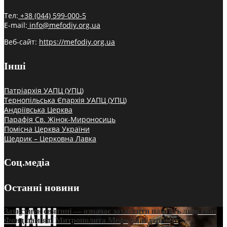
Тел:
+38 (044) 599-000-5
E-mail:
info@mefodiy.org.ua
Веб-сайт:
https://mefodiy.org.ua
Інші
Патріархія УАПЦ (УПЦ)
Тернопільська Єпархія УАПЦ (УПЦ)
Андріївська Церква
Парафія Св. Жінок-Мироносиць
Помісна Церква України
Щедрик – Церковна Лавка
Соц.медіа
Останні новини
Захистити святині — означає захистити пам’ять людства:
Фонд пам’яті Митрополита Мефодія підтримує