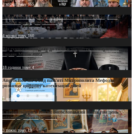
3 місяці тому
655
«Кейс Тихона» у Тернополі: як Молитовний сніданок
оголив кризу довіри в ПЦУ
4 місяці тому
160
Від гучного скандалу до тихого закриття: хто зупинив
справу Мстислава
18 години тому
4
AngelicBot: як Фонд пам’яті Митрополита Мефодія
розвиває цифрову катехизацію дітей
7 днів тому
12
Світові лідери в Києві: богословський погляд на день
міжнародної солідарності
3 тижні тому
19