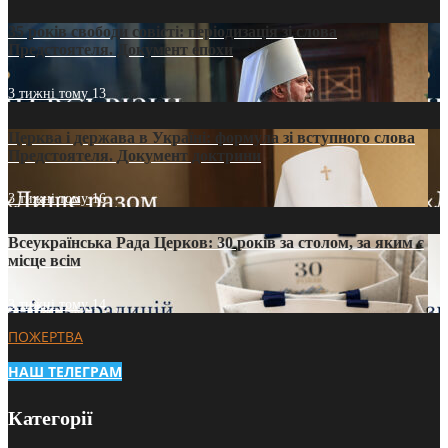
35 років свободи совісті: періодизація зі слова
Предстоятеля. Документ епохи
3 тижні тому
13
Церква і держава в Україні: формула зі вступного слова
Предстоятеля. Документ доктрини
3 тижні тому
16
Всеукраїнська Рада Церков: 30 років за столом, за яким є
місце всім
3 тижні тому
14
ПОЖЕРТВА
НАШ ТЕЛЕГРАМ
Категорії