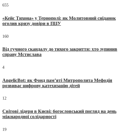
655
«Кейс Тихона» у Тернополі: як Молитовний сніданок
оголив кризу довіри в ПЦУ
160
Від гучного скандалу до тихого закриття: хто зупинив
справу Мстислава
4
AngelicBot: як Фонд пам’яті Митрополита Мефодія
розвиває цифрову катехизацію дітей
12
Світові лідери в Києві: богословський погляд на день
міжнародної солідарності
19