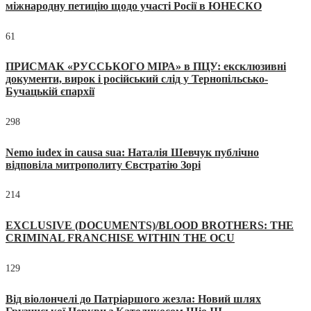
міжнародну петицію щодо участі Росії в ЮНЕСКО
61
ПРИСМАК «РУССЬКОГО МІРА» в ПЦУ: ексклюзивні
документи, вирок і російський слід у Тернопільсько-
Бучацькій єпархії
298
Nemo iudex in causa sua: Наталія Шевчук публічно
відповіла митрополиту Євстратію Зорі
214
EXCLUSIVE (DOCUMENTS)/BLOOD BROTHERS: THE
CRIMINAL FRANCHISE WITHIN THE OCU
129
Від віолончелі до Патріаршого жезла: Новий шлях