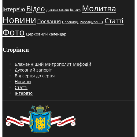
Молитва
Відео
Інтерв'ю
Книга
Дитяча біблія
Новини
Статті
Послання
Проповіді
Розслідування
Фото
Церковний календар
Сторінки
Блаженніший Митрополит Мефодій
Духовний заповіт
Від серця до серця
Новини
Статті
Інтерв’ю