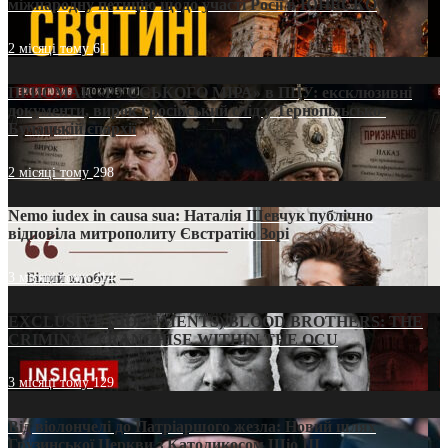
міжнародну петицію щодо участі Росії в ЮНЕСКО
2 місяці тому
61
ПРИСМАК «РУССЬКОГО МІРА» в ПЦУ: ексклюзивні
документи, вирок і російський слід у Тернопільсько-
Бучацькій єпархії
2 місяці тому
298
Nemo iudex in causa sua: Наталія Шевчук публічно
відповіла митрополиту Євстратію Зорі
3 місяці тому
214
EXCLUSIVE (DOCUMENTS)/BLOOD BROTHERS: THE
CRIMINAL FRANCHISE WITHIN THE OCU
3 місяці тому
129
Від віолончелі до Патріаршого жезла: Новий шлях
Грузинської Церкви з Католикосом Шіо III