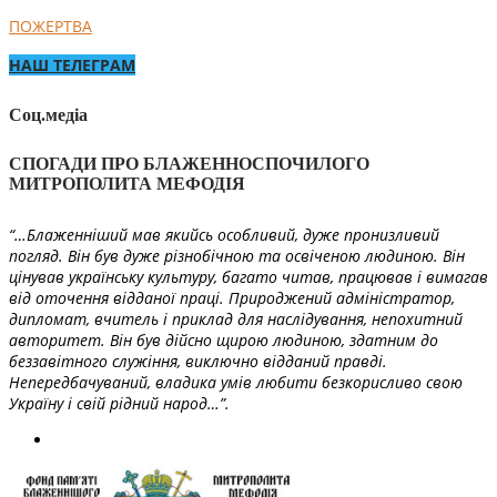
ПОЖЕРТВА
НАШ ТЕЛЕГРАМ
Соц.медіа
СПОГАДИ ПРО БЛАЖЕННОСПОЧИЛОГО
МИТРОПОЛИТА МЕФОДІЯ
“…Блаженніший мав якийсь особливий, дуже пронизливий
погляд. Він був дуже різнобічною та освіченою людиною. Він
цінував українську культуру, багато читав, працював і вимагав
від оточення відданої праці. Природжений адміністратор,
дипломат, вчитель і приклад для наслідування, непохитний
авторитет. Він був дійсно щирою людиною, здатним до
беззавітного служіння, виключно відданий правді.
Непередбачуваний, владика умів любити безкорисливо свою
Україну і свій рідний народ…”.