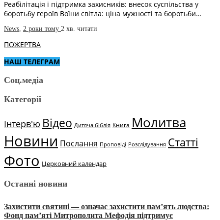
Реабілітація і підтримка захисників: внесок суспільства у
боротьбу героїв Воїни світла: ціна мужності та боротьби…
News
,
2 роки тому
2 хв.
читати
ПОЖЕРТВА
НАШ ТЕЛЕГРАМ
Соц.медіа
Категорії
Молитва
Відео
Інтерв'ю
Книга
Дитяча біблія
Новини
Статті
Послання
Проповіді
Розслідування
Фото
Церковний календар
Останні новини
Захистити святині — означає захистити пам’ять людства:
Фонд пам’яті Митрополита Мефодія підтримує