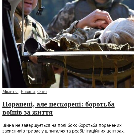
Молитва
,
Новини
,
Фото
Поранені, але нескорені: боротьба
воїнів за життя
Війна не завершується на полі бою: боротьба поранених
захисників триває у шпиталях та реабілітаційних центрах.