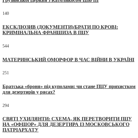
Грузинської Церкви з Католикосом Шіо III
140
ЕКСКЛЮЗИВ (ДОКУМЕНТИ)/БРАТИ ПО КРОВІ:
КРИМІНАЛЬНА ФРАНШИЗА В ПЦУ
544
МАТЕРИНСЬКИЙ ОМОРФОР В ЧАС ВІЙНИ В УКРАЇНІ
251
Братська «броня» під куполами: чи стане ПЦУ прихистком
для дезертирів у рясах?
294
СВЯТІ УХИЛЯНТИ: СХЕМА, ЯК ПЕРЕТВОРИТИ ПЦУ
НА «ОФШОР» ДЛЯ ДЕЗЕРТИРА ІЗ МОСКОВСЬКОГО
ПАТРІАРХАТУ