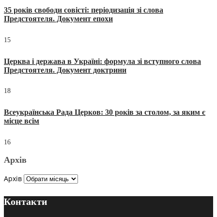
35 років свободи совісті: періодизація зі слова
Предстоятеля. Документ епохи
15
Церква і держава в Україні: формула зі вступного слова
Предстоятеля. Документ доктрини
18
Всеукраїнська Рада Церков: 30 років за столом, за яким є
місце всім
16
Архів
Архів
Контакти