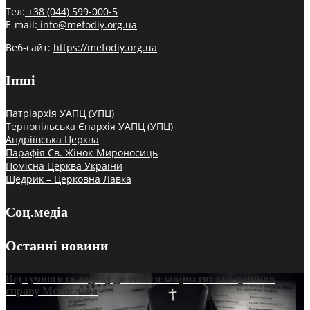
Тел:
+38 (044) 599-000-5
E-mail:
info@mefodiy.org.ua
Веб-сайт:
https://mefodiy.org.ua
Інші
Патріархія УАПЦ (УПЦ)
Тернопільська Єпархія УАПЦ (УПЦ)
Андріївська Церква
Парафія Св. Жінок-Мироносиць
Помісна Церква України
Щедрик – Церковна Лавка
Соц.медіа
Останні новини
Від гучного скандалу до тихого закриття: хто зупинив
справу Мстислава