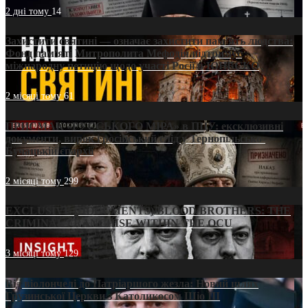
2 дні тому
14
Захистити святині — означає захистити пам’ять людства:
Фонд пам’яті Митрополита Мефодія підтримує
міжнародну петицію щодо участі Росії в ЮНЕСКО
2 місяці тому
61
ПРИСМАК «РУССЬКОГО МІРА» в ПЦУ: ексклюзивні
документи, вирок і російський слід у Тернопільсько-
Бучацькій єпархії
2 місяці тому
299
EXCLUSIVE (DOCUMENTS)/BLOOD BROTHERS: THE
CRIMINAL FRANCHISE WITHIN THE OCU
3 місяці тому
129
Від віолончелі до Патріаршого жезла: Новий шлях
Грузинської Церкви з Католикосом Шіо III