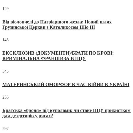
129
Від віолончелі до Патріаршого жезла: Новий шлях
Грузинської Церкви з Католикосом Шіо III
143
ЕКСКЛЮЗИВ (ДОКУМЕНТИ)/БРАТИ ПО КРОВІ:
КРИМІНАЛЬНА ФРАНШИЗА В ПЦУ
545
МАТЕРИНСЬКИЙ ОМОРФОР В ЧАС ВІЙНИ В УКРАЇНІ
253
Братська «броня» під куполами: чи стане ПЦУ прихистком
для дезертирів у рясах?
297