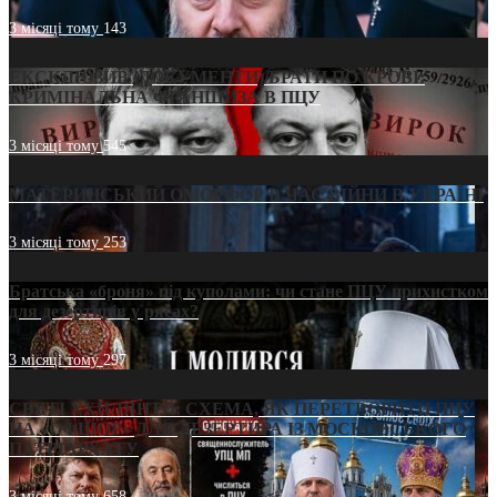
3 місяці тому
143
ЕКСКЛЮЗИВ (ДОКУМЕНТИ)/БРАТИ ПО КРОВІ:
КРИМІНАЛЬНА ФРАНШИЗА В ПЦУ
3 місяці тому
545
МАТЕРИНСЬКИЙ ОМОРФОР В ЧАС ВІЙНИ В УКРАЇНІ
3 місяці тому
253
Братська «броня» під куполами: чи стане ПЦУ прихистком
для дезертирів у рясах?
3 місяці тому
297
СВЯТІ УХИЛЯНТИ: СХЕМА, ЯК ПЕРЕТВОРИТИ ПЦУ
НА «ОФШОР» ДЛЯ ДЕЗЕРТИРА ІЗ МОСКОВСЬКОГО
ПАТРІАРХАТУ
3 місяці тому
658