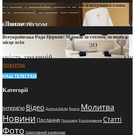
Церква і держава в Україні: формула зі вступного слова
Предстоятеля. Документ доктрини
4 тижні тому
18
Всеукраїнська Рада Церков: 30 років за столом, за яким є
місце всім
4 тижні тому
16
ПОЖЕРТВА
НАШ ТЕЛЕГРАМ
Категорії
Молитва
Відео
Інтерв'ю
Книга
Дитяча біблія
Новини
Статті
Послання
Проповіді
Розслідування
Фото
Церковний календар