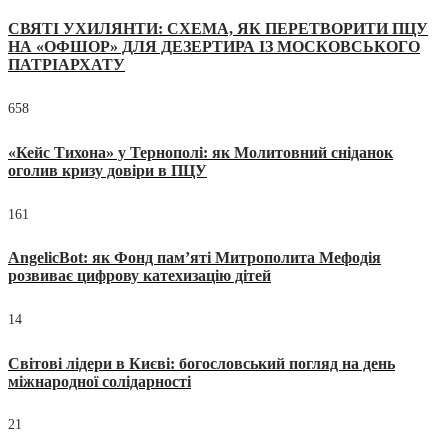
СВЯТІ УХИЛЯНТИ: СХЕМА, ЯК ПЕРЕТВОРИТИ ПЦУ
НА «ОФШОР» ДЛЯ ДЕЗЕРТИРА ІЗ МОСКОВСЬКОГО
ПАТРІАРХАТУ
658
«Кейс Тихона» у Тернополі: як Молитовний сніданок
оголив кризу довіри в ПЦУ
161
AngelicBot: як Фонд пам’яті Митрополита Мефодія
розвиває цифрову катехизацію дітей
14
Світові лідери в Києві: богословський погляд на день
міжнародної солідарності
21