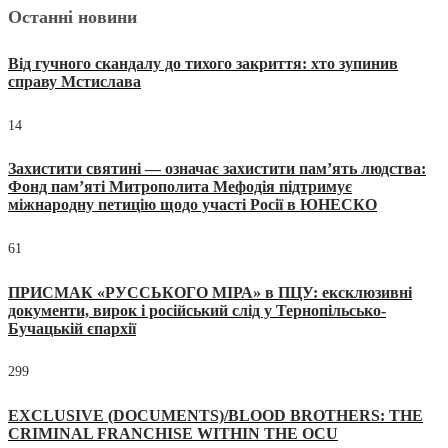
Останні новини
Від гучного скандалу до тихого закриття: хто зупинив
справу Мстислава
14
Захистити святині — означає захистити пам’ять людства:
Фонд пам’яті Митрополита Мефодія підтримує
міжнародну петицію щодо участі Росії в ЮНЕСКО
61
ПРИСМАК «РУССЬКОГО МІРА» в ПЦУ: ексклюзивні
документи, вирок і російський слід у Тернопільсько-
Бучацькій єпархії
299
EXCLUSIVE (DOCUMENTS)/BLOOD BROTHERS: THE
CRIMINAL FRANCHISE WITHIN THE OCU