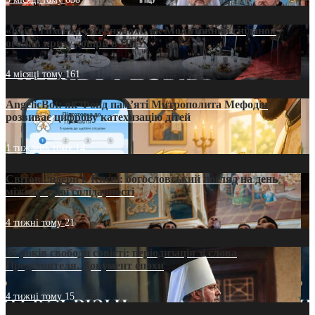
«Кейс Тихона» у Тернополі: як Молитовний сніданок
оголив кризу довіри в ПЦУ
4 місяці тому
161
AngelicBot: як Фонд пам’яті Митрополита Мефодія
розвиває цифрову катехизацію дітей
1 тиждень тому
14
Світові лідери в Києві: богословський погляд на день
міжнародної солідарності
4 тижні тому
21
35 років свободи совісті: періодизація зі слова
Предстоятеля. Документ епохи
4 тижні тому
15