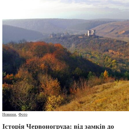
Новини
,
Фото
Історія Червоногруда: від замків до