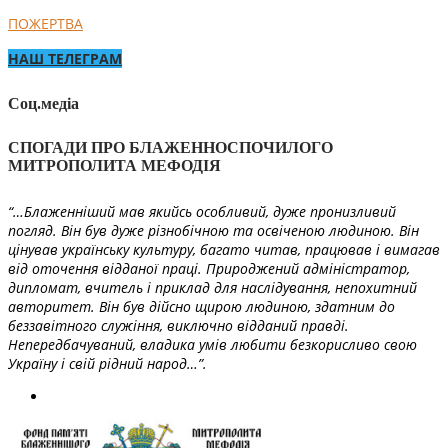
ПОЖЕРТВА
НАШ ТЕЛЕГРАМ
Соц.медіа
СПОГАДИ ПРО БЛАЖЕННОСПОЧИЛОГО
МИТРОПОЛИТА МЕФОДІЯ
“…Блаженніший мав якийсь особливий, дуже пронизливий
погляд. Він був дуже різнобічною та освіченою людиною. Він
цінував українську культуру, багато читав, працював і вимагав
від оточення відданої праці. Природжений адміністратор,
дипломат, вчитель і приклад для наслідування, непохитний
авторитет. Він був дійсно щирою людиною, здатним до
беззавітного служіння, виключно відданий правді.
Непередбачуваний, владика умів любити безкорисливо свою
Україну і свій рідний народ…”.