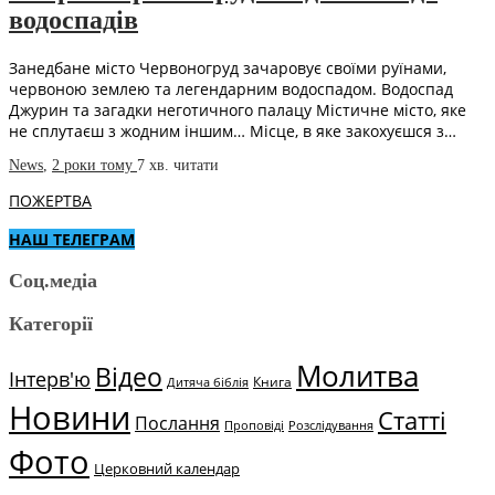
водоспадів
Занедбане місто Червоногруд зачаровує своїми руїнами,
червоною землею та легендарним водоспадом. Водоспад
Джурин та загадки неготичного палацу Містичне місто, яке
не сплутаєш з жодним іншим… Місце, в яке закохуєшся з…
News
,
2 роки тому
7 хв.
читати
ПОЖЕРТВА
НАШ ТЕЛЕГРАМ
Соц.медіа
Категорії
Молитва
Відео
Інтерв'ю
Книга
Дитяча біблія
Новини
Статті
Послання
Проповіді
Розслідування
Фото
Церковний календар