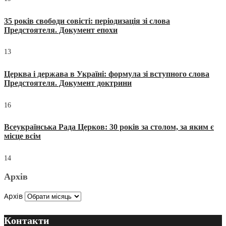
35 років свободи совісті: періодизація зі слова
Предстоятеля. Документ епохи
13
Церква і держава в Україні: формула зі вступного слова
Предстоятеля. Документ доктрини
16
Всеукраїнська Рада Церков: 30 років за столом, за яким є
місце всім
14
Архів
Архів
Контакти