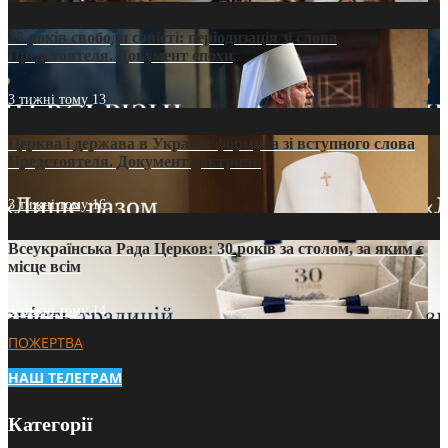
35 років свободи совісті: періодизація зі слова
Предстоятеля. Документ епохи
3 тижні тому
13
Церква і держава в Україні: формула зі вступного слова
Предстоятеля. Документ доктрини
3 тижні тому
16
Всеукраїнська Рада Церков: 30 років за столом, за яким є
місце всім
3 тижні тому
14
ПОЖЕРТВА
НАШ ТЕЛЕГРАМ
Категорії