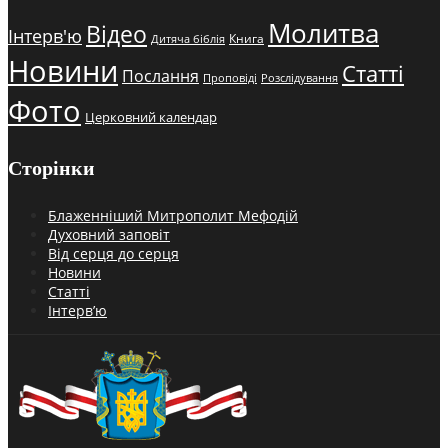
Молитва
Відео
Інтерв'ю
Книга
Дитяча біблія
Новини
Статті
Послання
Проповіді
Розслідування
Фото
Церковний календар
Сторінки
Блаженніший Митрополит Мефодій
Духовний заповіт
Від серця до серця
Новини
Статті
Інтерв’ю