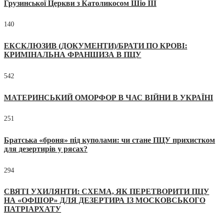
Грузинської Церкви з Католикосом Шіо III
140
ЕКСКЛЮЗИВ (ДОКУМЕНТИ)/БРАТИ ПО КРОВІ:
КРИМІНАЛЬНА ФРАНШИЗА В ПЦУ
542
МАТЕРИНСЬКИЙ ОМОРФОР В ЧАС ВІЙНИ В УКРАЇНІ
251
Братська «броня» під куполами: чи стане ПЦУ прихистком
для дезертирів у рясах?
294
СВЯТІ УХИЛЯНТИ: СХЕМА, ЯК ПЕРЕТВОРИТИ ПЦУ
НА «ОФШОР» ДЛЯ ДЕЗЕРТИРА ІЗ МОСКОВСЬКОГО
ПАТРІАРХАТУ