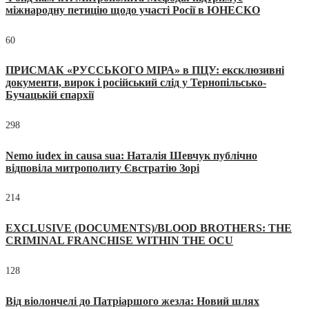
міжнародну петицію щодо участі Росії в ЮНЕСКО
60
ПРИСМАК «РУССЬКОГО МІРА» в ПЦУ: ексклюзивні
документи, вирок і російський слід у Тернопільсько-
Бучацькій єпархії
298
Nemo iudex in causa sua: Наталія Шевчук публічно
відповіла митрополиту Євстратію Зорі
214
EXCLUSIVE (DOCUMENTS)/BLOOD BROTHERS: THE
CRIMINAL FRANCHISE WITHIN THE OCU
128
Від віолончелі до Патріаршого жезла: Новий шлях