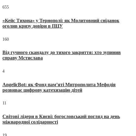
655
«Кейс Тихона» у Тернополі: як Молитовний сніданок
оголив кризу довіри в ПЦУ
160
Від гучного скандалу до тихого закриття: хто зупинив
справу Мстислава
4
AngelicBot: як Фонд пам’яті Митрополита Мефодія
розвиває цифрову катехизацію дітей
11
Світові лідери в Києві: богословський погляд на день
міжнародної солідарності
19