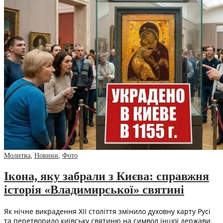
Молитва
,
Новини
,
Фото
Ікона, яку забрали з Києва: справжня
історія «Владимирської» святині
Як нічне викрадення XII століття змінило духовну карту Русі
та перетворило київську святиню на символ іншої держави.