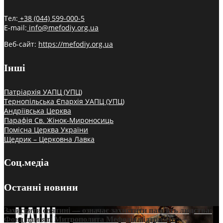
Тел:
+38 (044) 599-000-5
E-mail:
info@mefodiy.org.ua
Веб-сайт:
https://mefodiy.org.ua
Інші
Патріархія УАПЦ (УПЦ)
Тернопільська Єпархія УАПЦ (УПЦ)
Андріївська Церква
Парафія Св. Жінок-Мироносиць
Помісна Церква України
Щедрик – Церковна Лавка
Соц.медіа
Останні новини
Захистити святині — означає захистити пам’ять людства:
Фонд пам’яті Митрополита Мефодія підтримує