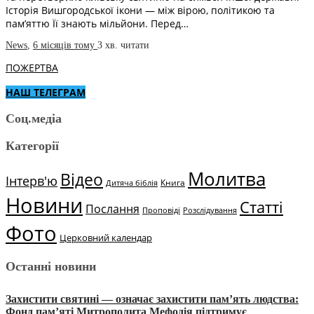
Історія Вишгородської ікони — між вірою, політикою та
пам’яттю Її знають мільйони. Перед…
News
,
6 місяців тому
3 хв.
читати
ПОЖЕРТВА
НАШ ТЕЛЕГРАМ
Соц.медіа
Категорії
Молитва
Відео
Інтерв'ю
Книга
Дитяча біблія
Новини
Статті
Послання
Проповіді
Розслідування
Фото
Церковний календар
Останні новини
Захистити святині — означає захистити пам’ять людства:
Фонд пам’яті Митрополита Мефодія підтримує