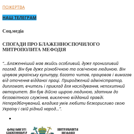
ПОЖЕРТВА
НАШ ТЕЛЕГРАМ
Соц.медіа
СПОГАДИ ПРО БЛАЖЕННОСПОЧИЛОГО
МИТРОПОЛИТА МЕФОДІЯ
“…Блаженніший мав якийсь особливий, дуже пронизливий
погляд. Він був дуже різнобічною та освіченою людиною. Він
цінував українську культуру, багато читав, працював і вимагав
від оточення відданої праці. Природжений адміністратор,
дипломат, вчитель і приклад для наслідування, непохитний
авторитет. Він був дійсно щирою людиною, здатним до
беззавітного служіння, виключно відданий правді.
Непередбачуваний, владика умів любити безкорисливо свою
Україну і свій рідний народ…”.