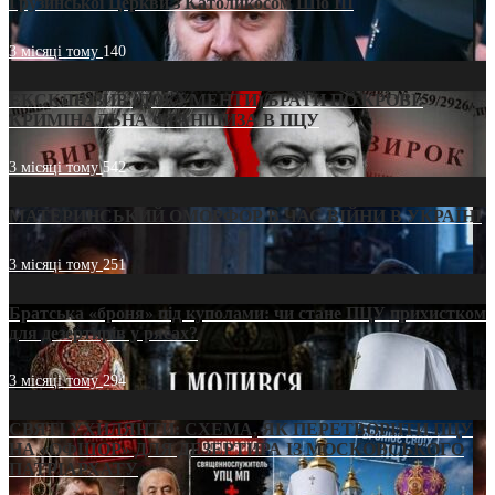
Грузинської Церкви з Католикосом Шіо III
3 місяці тому
140
ЕКСКЛЮЗИВ (ДОКУМЕНТИ)/БРАТИ ПО КРОВІ:
КРИМІНАЛЬНА ФРАНШИЗА В ПЦУ
3 місяці тому
542
МАТЕРИНСЬКИЙ ОМОРФОР В ЧАС ВІЙНИ В УКРАЇНІ
3 місяці тому
251
Братська «броня» під куполами: чи стане ПЦУ прихистком
для дезертирів у рясах?
3 місяці тому
294
СВЯТІ УХИЛЯНТИ: СХЕМА, ЯК ПЕРЕТВОРИТИ ПЦУ
НА «ОФШОР» ДЛЯ ДЕЗЕРТИРА ІЗ МОСКОВСЬКОГО
ПАТРІАРХАТУ