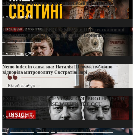
міжнародну петицію щодо участі Росії в ЮНЕСКО
2 місяці тому
60
ПРИСМАК «РУССЬКОГО МІРА» в ПЦУ: ексклюзивні
документи, вирок і російський слід у Тернопільсько-
Бучацькій єпархії
2 місяці тому
298
Nemo iudex in causa sua: Наталія Шевчук публічно
відповіла митрополиту Євстратію Зорі
3 місяці тому
214
EXCLUSIVE (DOCUMENTS)/BLOOD BROTHERS: THE
CRIMINAL FRANCHISE WITHIN THE OCU
3 місяці тому
128
Від віолончелі до Патріаршого жезла: Новий шлях