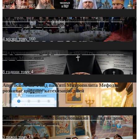
3 місяці тому
655
«Кейс Тихона» у Тернополі: як Молитовний сніданок
оголив кризу довіри в ПЦУ
4 місяці тому
160
Від гучного скандалу до тихого закриття: хто зупинив
справу Мстислава
8 години тому
4
AngelicBot: як Фонд пам’яті Митрополита Мефодія
розвиває цифрову катехизацію дітей
6 днів тому
11
Світові лідери в Києві: богословський погляд на день
міжнародної солідарності
3 тижні тому
19