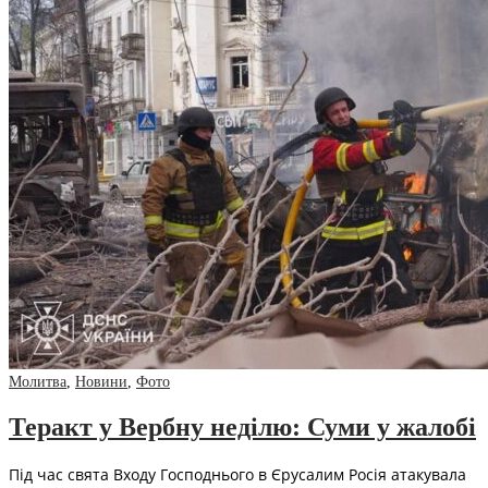
Молитва
,
Новини
,
Фото
Теракт у Вербну неділю: Суми у жалобі
Під час свята Входу Господнього в Єрусалим Росія атакувала