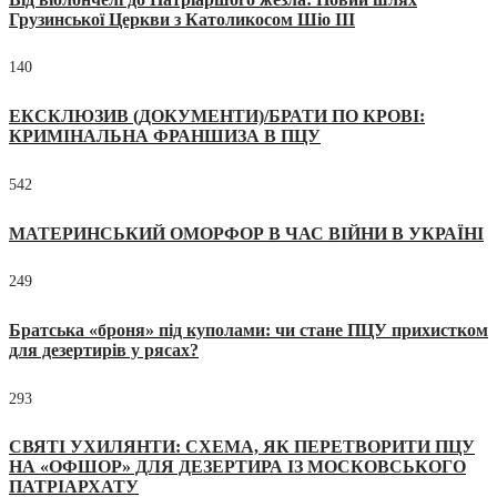
Грузинської Церкви з Католикосом Шіо III
140
ЕКСКЛЮЗИВ (ДОКУМЕНТИ)/БРАТИ ПО КРОВІ:
КРИМІНАЛЬНА ФРАНШИЗА В ПЦУ
542
МАТЕРИНСЬКИЙ ОМОРФОР В ЧАС ВІЙНИ В УКРАЇНІ
249
Братська «броня» під куполами: чи стане ПЦУ прихистком
для дезертирів у рясах?
293
СВЯТІ УХИЛЯНТИ: СХЕМА, ЯК ПЕРЕТВОРИТИ ПЦУ
НА «ОФШОР» ДЛЯ ДЕЗЕРТИРА ІЗ МОСКОВСЬКОГО
ПАТРІАРХАТУ