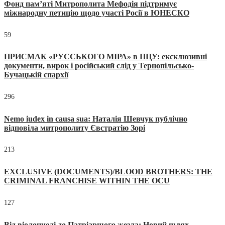
Фонд пам’яті Митрополита Мефодія підтримує
міжнародну петицію щодо участі Росії в ЮНЕСКО
59
ПРИСМАК «РУССЬКОГО МІРА» в ПЦУ: ексклюзивні
документи, вирок і російський слід у Тернопільсько-
Бучацькій єпархії
296
Nemo iudex in causa sua: Наталія Шевчук публічно
відповіла митрополиту Євстратію Зорі
213
EXCLUSIVE (DOCUMENTS)/BLOOD BROTHERS: THE
CRIMINAL FRANCHISE WITHIN THE OCU
127
Від віолончелі до Патріаршого жезла: Новий шлях