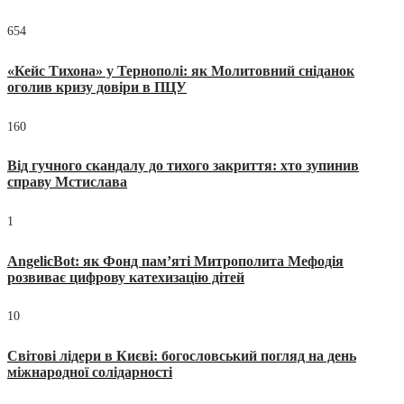
654
«Кейс Тихона» у Тернополі: як Молитовний сніданок
оголив кризу довіри в ПЦУ
160
Від гучного скандалу до тихого закриття: хто зупинив
справу Мстислава
1
AngelicBot: як Фонд пам’яті Митрополита Мефодія
розвиває цифрову катехизацію дітей
10
Світові лідери в Києві: богословський погляд на день
міжнародної солідарності