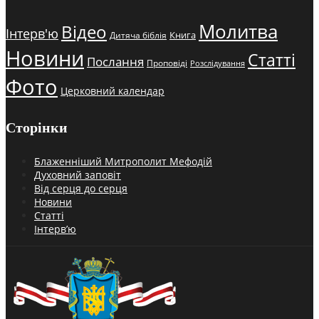
Молитва
Відео
Інтерв'ю
Книга
Дитяча біблія
Новини
Статті
Послання
Проповіді
Розслідування
Фото
Церковний календар
Сторінки
Блаженніший Митрополит Мефодій
Духовний заповіт
Від серця до серця
Новини
Статті
Інтерв’ю