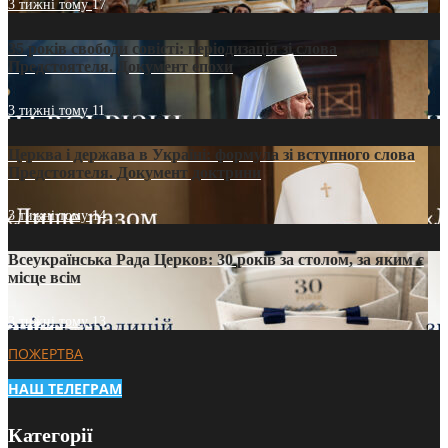
3 тижні тому
17
35 років свободи совісті: періодизація зі слова
Предстоятеля. Документ епохи
3 тижні тому
11
Церква і держава в Україні: формула зі вступного слова
Предстоятеля. Документ доктрини
3 тижні тому
14
Всеукраїнська Рада Церков: 30 років за столом, за яким є
місце всім
3 тижні тому
13
ПОЖЕРТВА
НАШ ТЕЛЕГРАМ
Категорії