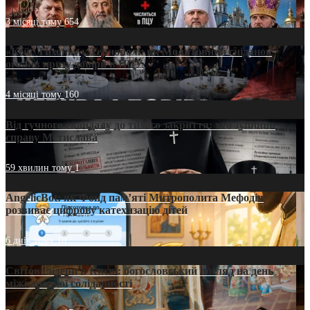
3 місяці тому
654
«Кейс Тихона» у Тернополі: як Молитовний сніданок
оголив кризу довіри в ПЦУ
4 місяці тому
160
Від гучного скандалу до тихого закриття: хто зупинив
справу Мстислава
59 хвилин тому
1
AngelicBot: як Фонд пам’яті Митрополита Мефодія
розвиває цифрову катехизацію дітей
6 днів тому
10
Світові лідери в Києві: богословський погляд на день
міжнародної солідарності