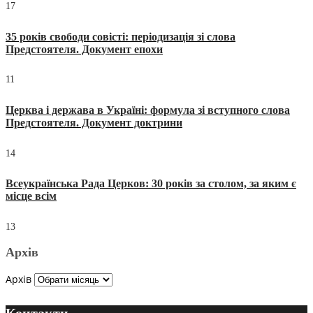
17
35 років свободи совісті: періодизація зі слова
Предстоятеля. Документ епохи
11
Церква і держава в Україні: формула зі вступного слова
Предстоятеля. Документ доктрини
14
Всеукраїнська Рада Церков: 30 років за столом, за яким є
місце всім
13
Архів
Архів
Контакти