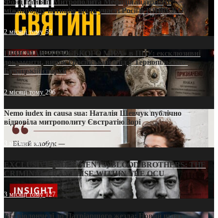
Фонд пам’яті Митрополита Мефодія підтримує
міжнародну петицію щодо участі Росії в ЮНЕСКО
2 місяці тому
59
ПРИСМАК «РУССЬКОГО МІРА» в ПЦУ: ексклюзивні
документи, вирок і російський слід у Тернопільсько-
Бучацькій єпархії
2 місяці тому
296
Nemo iudex in causa sua: Наталія Шевчук публічно
відповіла митрополиту Євстратію Зорі
3 місяці тому
213
EXCLUSIVE (DOCUMENTS)/BLOOD BROTHERS: THE
CRIMINAL FRANCHISE WITHIN THE OCU
3 місяці тому
127
Від віолончелі до Патріаршого жезла: Новий шлях