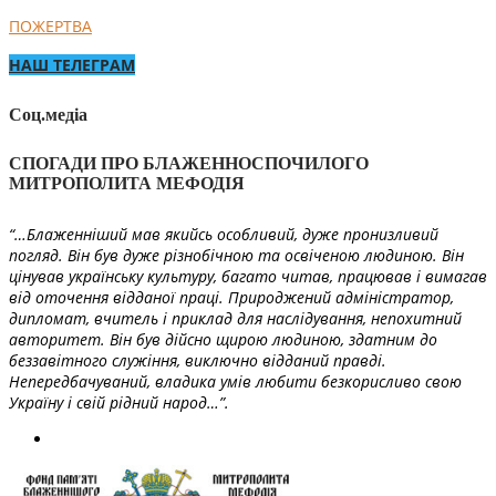
ПОЖЕРТВА
НАШ ТЕЛЕГРАМ
Соц.медіа
СПОГАДИ ПРО БЛАЖЕННОСПОЧИЛОГО
МИТРОПОЛИТА МЕФОДІЯ
“…Блаженніший мав якийсь особливий, дуже пронизливий
погляд. Він був дуже різнобічною та освіченою людиною. Він
цінував українську культуру, багато читав, працював і вимагав
від оточення відданої праці. Природжений адміністратор,
дипломат, вчитель і приклад для наслідування, непохитний
авторитет. Він був дійсно щирою людиною, здатним до
беззавітного служіння, виключно відданий правді.
Непередбачуваний, владика умів любити безкорисливо свою
Україну і свій рідний народ…”.