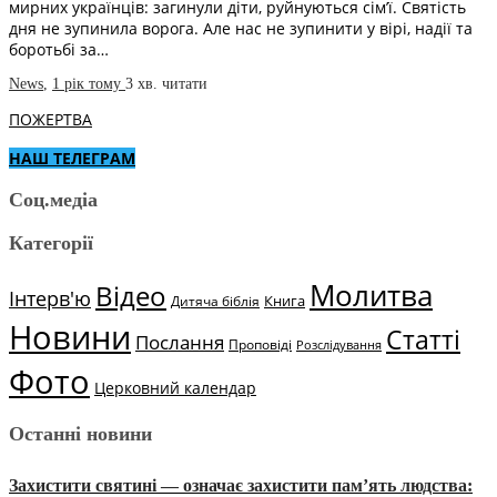
мирних українців: загинули діти, руйнуються сім’ї. Святість
дня не зупинила ворога. Але нас не зупинити у вірі, надії та
боротьбі за…
News
,
1 рік тому
3 хв.
читати
ПОЖЕРТВА
НАШ ТЕЛЕГРАМ
Соц.медіа
Категорії
Молитва
Відео
Інтерв'ю
Книга
Дитяча біблія
Новини
Статті
Послання
Проповіді
Розслідування
Фото
Церковний календар
Останні новини
Захистити святині — означає захистити пам’ять людства: