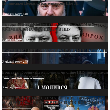
Грузинської Церкви з Католикосом Шіо III
3 місяці тому
140
ЕКСКЛЮЗИВ (ДОКУМЕНТИ)/БРАТИ ПО КРОВІ:
КРИМІНАЛЬНА ФРАНШИЗА В ПЦУ
3 місяці тому
542
МАТЕРИНСЬКИЙ ОМОРФОР В ЧАС ВІЙНИ В УКРАЇНІ
3 місяці тому
249
Братська «броня» під куполами: чи стане ПЦУ прихистком
для дезертирів у рясах?
3 місяці тому
293
СВЯТІ УХИЛЯНТИ: СХЕМА, ЯК ПЕРЕТВОРИТИ ПЦУ
НА «ОФШОР» ДЛЯ ДЕЗЕРТИРА ІЗ МОСКОВСЬКОГО
ПАТРІАРХАТУ