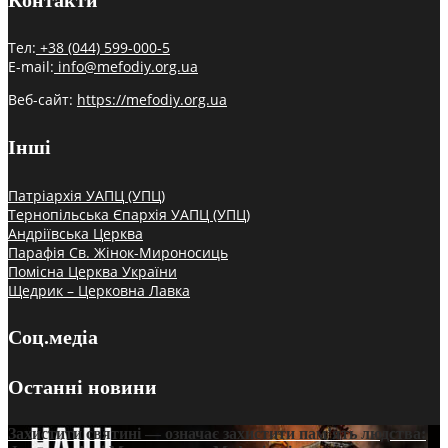
Тел:
+38 (044) 599-000-5
E-mail:
info@mefodiy.org.ua
Веб-сайт:
https://mefodiy.org.ua
Інші
Патріархія УАПЦ (УПЦ)
Тернопільська Єпархія УАПЦ (УПЦ)
Андріївська Церква
Парафія Св. Жінок-Мироносиць
Помісна Церква України
Щедрик – Церковна Лавка
Соц.медіа
Останні новини
Захистити святині — означає захистити пам’ять людства: