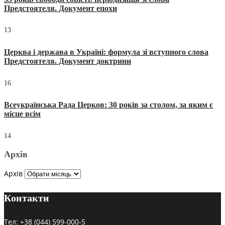
Предстоятеля. Документ епохи
13
Церква і держава в Україні: формула зі вступного слова
Предстоятеля. Документ доктрини
16
Всеукраїнська Рада Церков: 30 років за столом, за яким є
місце всім
14
Архів
Архів
Контакти
Тел:
+38 (044) 599-000-5