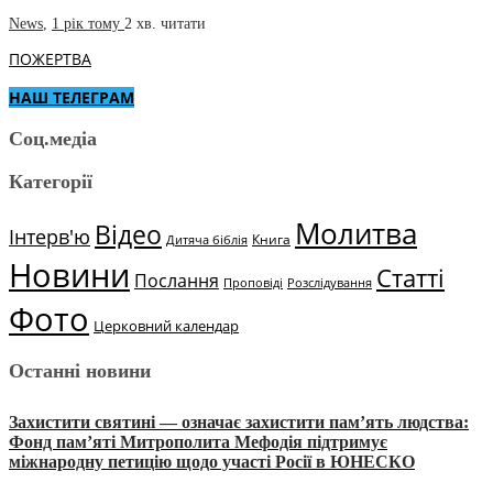
News
,
1 рік тому
2 хв.
читати
ПОЖЕРТВА
НАШ ТЕЛЕГРАМ
Соц.медіа
Категорії
Молитва
Відео
Інтерв'ю
Книга
Дитяча біблія
Новини
Статті
Послання
Проповіді
Розслідування
Фото
Церковний календар
Останні новини
Захистити святині — означає захистити пам’ять людства:
Фонд пам’яті Митрополита Мефодія підтримує
міжнародну петицію щодо участі Росії в ЮНЕСКО