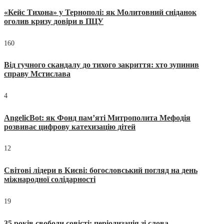
«Кейс Тихона» у Тернополі: як Молитовний сніданок
оголив кризу довіри в ПЦУ
160
Від гучного скандалу до тихого закриття: хто зупинив
справу Мстислава
4
AngelicBot: як Фонд пам’яті Митрополита Мефодія
розвиває цифрову катехизацію дітей
12
Світові лідери в Києві: богословський погляд на день
міжнародної солідарності
19
35 років свободи совісті: періодизація зі слова