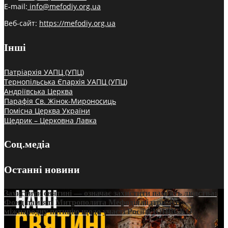
E-mail:
info@mefodiy.org.ua
Веб-сайт:
https://mefodiy.org.ua
Інші
Патріархія УАПЦ (УПЦ)
Тернопільська Єпархія УАПЦ (УПЦ)
Андріївська Церква
Парафія Св. Жінок-Мироносиць
Помісна Церква України
Щедрик – Церковна Лавка
Соц.медіа
Останні новини
Захистити святині — означає захистити пам’ять людства:
Фонд пам’яті Митрополита Мефодія підтримує
міжнародну петицію щодо участі Росії в ЮНЕСКО