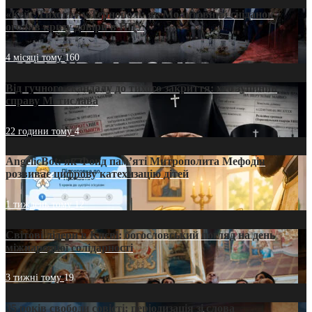
«Кейс Тихона» у Тернополі: як Молитовний сніданок
оголив кризу довіри в ПЦУ
4 місяці тому
160
Від гучного скандалу до тихого закриття: хто зупинив
справу Мстислава
22 години тому
4
AngelicBot: як Фонд пам’яті Митрополита Мефодія
розвиває цифрову катехизацію дітей
1 тиждень тому
12
Світові лідери в Києві: богословський погляд на день
міжнародної солідарності
3 тижні тому
19
35 років свободи совісті: періодизація зі слова