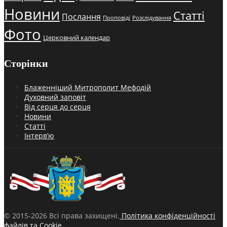
Новини
Статті
Послання
Проповіді
Розслідування
Фото
Церковний календар
Сторінки
Блаженніший Митрополит Мефодій
Духовний заповіт
Від серця до серця
Новини
Статті
Інтерв’ю
© 2015-2026 Всі права захищені.
Політика конфіденційності
файлів та Cookie