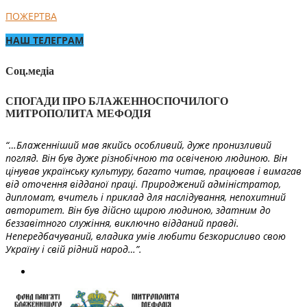
ПОЖЕРТВА
НАШ ТЕЛЕГРАМ
Соц.медіа
СПОГАДИ ПРО БЛАЖЕННОСПОЧИЛОГО
МИТРОПОЛИТА МЕФОДІЯ
“…Блаженніший мав якийсь особливий, дуже пронизливий
погляд. Він був дуже різнобічною та освіченою людиною. Він
цінував українську культуру, багато читав, працював і вимагав
від оточення відданої праці. Природжений адміністратор,
дипломат, вчитель і приклад для наслідування, непохитний
авторитет. Він був дійсно щирою людиною, здатним до
беззавітного служіння, виключно відданий правді.
Непередбачуваний, владика умів любити безкорисливо свою
Україну і свій рідний народ…”.