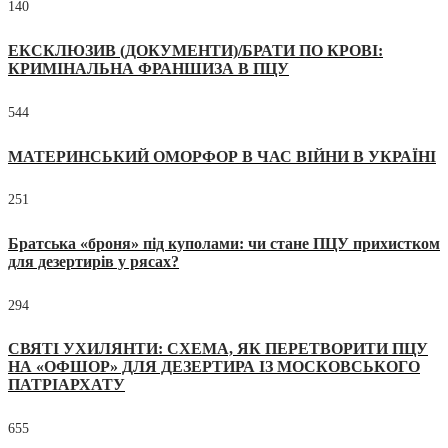
140
ЕКСКЛЮЗИВ (ДОКУМЕНТИ)/БРАТИ ПО КРОВІ:
КРИМІНАЛЬНА ФРАНШИЗА В ПЦУ
544
МАТЕРИНСЬКИЙ ОМОРФОР В ЧАС ВІЙНИ В УКРАЇНІ
251
Братська «броня» під куполами: чи стане ПЦУ прихистком
для дезертирів у рясах?
294
СВЯТІ УХИЛЯНТИ: СХЕМА, ЯК ПЕРЕТВОРИТИ ПЦУ
НА «ОФШОР» ДЛЯ ДЕЗЕРТИРА ІЗ МОСКОВСЬКОГО
ПАТРІАРХАТУ
655