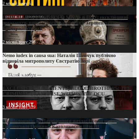
2 місяці тому
61
ПРИСМАК «РУССЬКОГО МІРА» в ПЦУ: ексклюзивні
документи, вирок і російський слід у Тернопільсько-
Бучацькій єпархії
2 місяці тому
298
Nemo iudex in causa sua: Наталія Шевчук публічно
відповіла митрополиту Євстратію Зорі
3 місяці тому
214
EXCLUSIVE (DOCUMENTS)/BLOOD BROTHERS: THE
CRIMINAL FRANCHISE WITHIN THE OCU
3 місяці тому
129
Від віолончелі до Патріаршого жезла: Новий шлях
Грузинської Церкви з Католикосом Шіо III