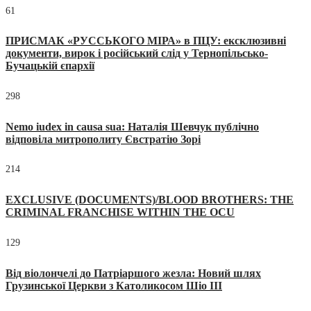
61
ПРИСМАК «РУССЬКОГО МІРА» в ПЦУ: ексклюзивні
документи, вирок і російський слід у Тернопільсько-
Бучацькій єпархії
298
Nemo iudex in causa sua: Наталія Шевчук публічно
відповіла митрополиту Євстратію Зорі
214
EXCLUSIVE (DOCUMENTS)/BLOOD BROTHERS: THE
CRIMINAL FRANCHISE WITHIN THE OCU
129
Від віолончелі до Патріаршого жезла: Новий шлях
Грузинської Церкви з Католикосом Шіо III