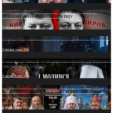
3 місяці тому
140
ЕКСКЛЮЗИВ (ДОКУМЕНТИ)/БРАТИ ПО КРОВІ:
КРИМІНАЛЬНА ФРАНШИЗА В ПЦУ
3 місяці тому
544
МАТЕРИНСЬКИЙ ОМОРФОР В ЧАС ВІЙНИ В УКРАЇНІ
3 місяці тому
251
Братська «броня» під куполами: чи стане ПЦУ прихистком
для дезертирів у рясах?
3 місяці тому
294
СВЯТІ УХИЛЯНТИ: СХЕМА, ЯК ПЕРЕТВОРИТИ ПЦУ
НА «ОФШОР» ДЛЯ ДЕЗЕРТИРА ІЗ МОСКОВСЬКОГО
ПАТРІАРХАТУ
3 місяці тому
655