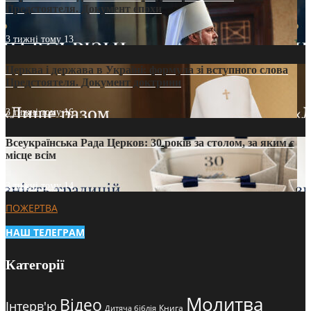
Предстоятеля. Документ епохи
3 тижні тому
13
Церква і держава в Україні: формула зі вступного слова
Предстоятеля. Документ доктрини
3 тижні тому
16
Всеукраїнська Рада Церков: 30 років за столом, за яким є
місце всім
3 тижні тому
14
ПОЖЕРТВА
НАШ ТЕЛЕГРАМ
Категорії
Молитва
Відео
Інтерв'ю
Книга
Дитяча біблія