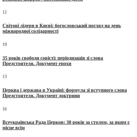
12
Світові лідери в Києві: богословський погляд на день
міжнародної солідарності
19
35 років свободи совісті: періодизація зі слова
Предстоятеля. Документ епохи
13
Церква і держава в Україні: формула зі вступного слова
Предстоятеля. Документ доктрини
16
Всеукраїнська Рада Церков: 30 років за столом, за яким є
місце всім