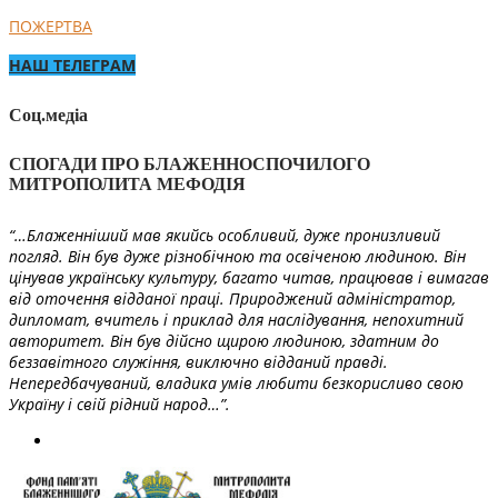
ПОЖЕРТВА
НАШ ТЕЛЕГРАМ
Соц.медіа
СПОГАДИ ПРО БЛАЖЕННОСПОЧИЛОГО
МИТРОПОЛИТА МЕФОДІЯ
“…Блаженніший мав якийсь особливий, дуже пронизливий
погляд. Він був дуже різнобічною та освіченою людиною. Він
цінував українську культуру, багато читав, працював і вимагав
від оточення відданої праці. Природжений адміністратор,
дипломат, вчитель і приклад для наслідування, непохитний
авторитет. Він був дійсно щирою людиною, здатним до
беззавітного служіння, виключно відданий правді.
Непередбачуваний, владика умів любити безкорисливо свою
Україну і свій рідний народ…”.