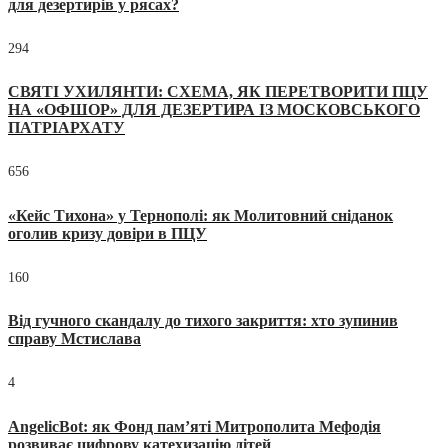
для дезертирів у рясах?
294
СВЯТІ УХИЛЯНТИ: СХЕМА, ЯК ПЕРЕТВОРИТИ ПЦУ
НА «ОФШОР» ДЛЯ ДЕЗЕРТИРА ІЗ МОСКОВСЬКОГО
ПАТРІАРХАТУ
656
«Кейс Тихона» у Тернополі: як Молитовний сніданок
оголив кризу довіри в ПЦУ
160
Від гучного скандалу до тихого закриття: хто зупинив
справу Мстислава
4
AngelicBot: як Фонд пам’яті Митрополита Мефодія
розвиває цифрову катехизацію дітей