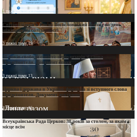
1 тиждень тому
12
Світові лідери в Києві: богословський погляд на день
міжнародної солідарності
3 тижні тому
19
35 років свободи совісті: періодизація зі слова
Предстоятеля. Документ епохи
3 тижні тому
13
Церква і держава в Україні: формула зі вступного слова
Предстоятеля. Документ доктрини
3 тижні тому
16
Всеукраїнська Рада Церков: 30 років за столом, за яким є
місце всім