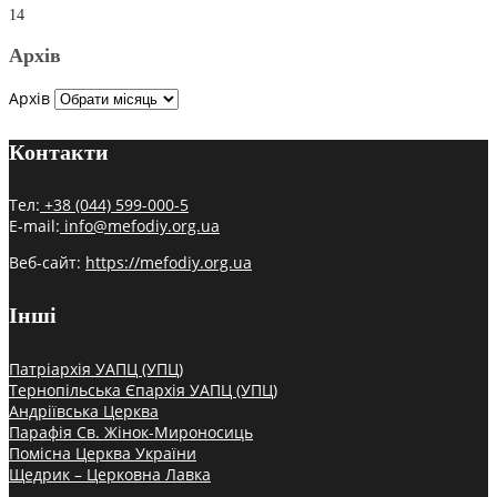
14
Архів
Архів
Контакти
Тел:
+38 (044) 599-000-5
E-mail:
info@mefodiy.org.ua
Веб-сайт:
https://mefodiy.org.ua
Інші
Патріархія УАПЦ (УПЦ)
Тернопільська Єпархія УАПЦ (УПЦ)
Андріївська Церква
Парафія Св. Жінок-Мироносиць
Помісна Церква України
Щедрик – Церковна Лавка