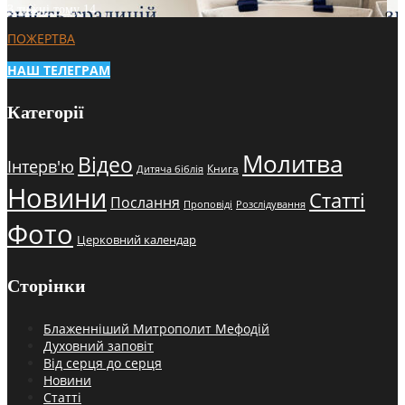
3 тижні тому
14
ПОЖЕРТВА
НАШ ТЕЛЕГРАМ
Категорії
Молитва
Відео
Інтерв'ю
Книга
Дитяча біблія
Новини
Статті
Послання
Проповіді
Розслідування
Фото
Церковний календар
Сторінки
Блаженніший Митрополит Мефодій
Духовний заповіт
Від серця до серця
Новини
Статті