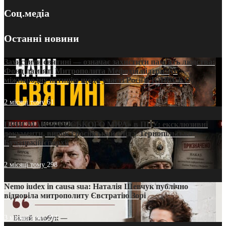
Соц.медіа
Останні новини
Захистити святині — означає захистити пам’ять людства:
Фонд пам’яті Митрополита Мефодія підтримує
міжнародну петицію щодо участі Росії в ЮНЕСКО
2 місяці тому
61
ПРИСМАК «РУССЬКОГО МІРА» в ПЦУ: ексклюзивні
документи, вирок і російський слід у Тернопільсько-
Бучацькій єпархії
2 місяці тому
298
Nemo iudex in causa sua: Наталія Шевчук публічно
відповіла митрополиту Євстратію Зорі
3 місяці тому
214