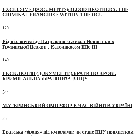
EXCLUSIVE (DOCUMENTS)/BLOOD BROTHERS: THE
CRIMINAL FRANCHISE WITHIN THE OCU
129
Від віолончелі до Патріаршого жезла: Новий шлях
Грузинської Церкви з Католикосом Шіо III
140
ЕКСКЛЮЗИВ (ДОКУМЕНТИ)/БРАТИ ПО КРОВІ:
КРИМІНАЛЬНА ФРАНШИЗА В ПЦУ
544
МАТЕРИНСЬКИЙ ОМОРФОР В ЧАС ВІЙНИ В УКРАЇНІ
251
Братська «броня» під куполами: чи стане ПЦУ прихистком