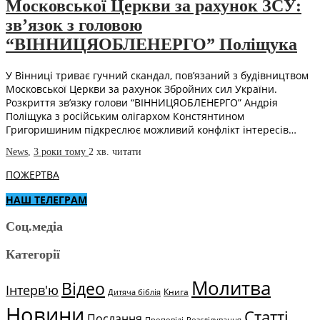
Московської Церкви за рахунок ЗСУ:
зв’язок з головою
“ВІННИЦЯОБЛЕНЕРГО” Поліщука
У Вінниці триває гучний скандал, пов’язаний з будівництвом
Московської Церкви за рахунок Збройних сил України.
Розкриття зв’язку голови “ВІННИЦЯОБЛЕНЕРГО” Андрія
Поліщука з російським олігархом Констянтином
Григоришиним підкреслює можливий конфлікт інтересів…
News
,
3 роки тому
2 хв.
читати
ПОЖЕРТВА
НАШ ТЕЛЕГРАМ
Соц.медіа
Категорії
Молитва
Відео
Інтерв'ю
Книга
Дитяча біблія
Новини
Статті
Послання
Проповіді