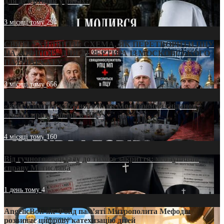
для дезертирів у рясах?
3 місяці тому
294
СВЯТІ УХИЛЯНТИ: СХЕМА, ЯК ПЕРЕТВОРИТИ ПЦУ
НА «ОФШОР» ДЛЯ ДЕЗЕРТИРА ІЗ МОСКОВСЬКОГО
ПАТРІАРХАТУ
3 місяці тому
656
«Кейс Тихона» у Тернополі: як Молитовний сніданок
оголив кризу довіри в ПЦУ
4 місяці тому
160
Від гучного скандалу до тихого закриття: хто зупинив
справу Мстислава
1 день тому
4
AngelicBot: як Фонд пам’яті Митрополита Мефодія
розвиває цифрову катехизацію дітей