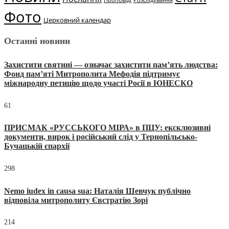
Розслідування
Фото
Церковний календар
Останні новини
Захистити святині — означає захистити пам’ять людства:
Фонд пам’яті Митрополита Мефодія підтримує
міжнародну петицію щодо участі Росії в ЮНЕСКО
61
ПРИСМАК «РУССЬКОГО МІРА» в ПЦУ: ексклюзивні
документи, вирок і російський слід у Тернопільсько-
Бучацькій єпархії
298
Nemo iudex in causa sua: Наталія Шевчук публічно
відповіла митрополиту Євстратію Зорі
214