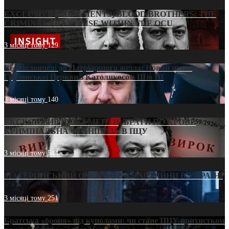
EXCLUSIVE (DOCUMENTS)/BLOOD BROTHERS: THE
CRIMINAL FRANCHISE WITHIN THE OCU
3 місяці тому
129
Від віолончелі до Патріаршого жезла: Новий шлях
Грузинської Церкви з Католикосом Шіо III
3 місяці тому
140
ЕКСКЛЮЗИВ (ДОКУМЕНТИ)/БРАТИ ПО КРОВІ:
КРИМІНАЛЬНА ФРАНШИЗА В ПЦУ
3 місяці тому
544
МАТЕРИНСЬКИЙ ОМОРФОР В ЧАС ВІЙНИ В УКРАЇНІ
3 місяці тому
251
Братська «броня» під куполами: чи стане ПЦУ прихистком