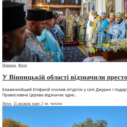
Новини
,
Фото
У Вінницькій області відзначили престо
Блаженнійший Епіфаній очолив літургію у селі Джурин і подару
Православна Церква відзначає одне…
News
,
11 місяців тому
2 хв.
читати