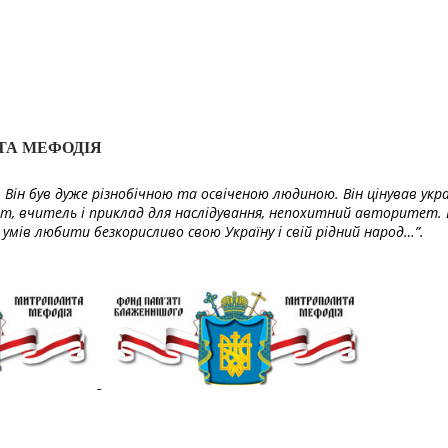
ТА МЕФОДІЯ
Він був дуже різнобічною та освіченою людиною. Він цінував укра
т, вчитель і приклад для наслідування, непохитний авторитет. 
умів любити безкорисливо свою Україну і свій рідний народ…”.