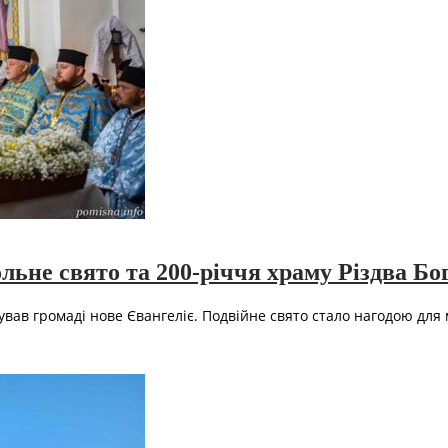
льне свято та 200-річчя храму Різдва Бо
вав громаді нове Євангеліє. Подвійне свято стало нагодою для м