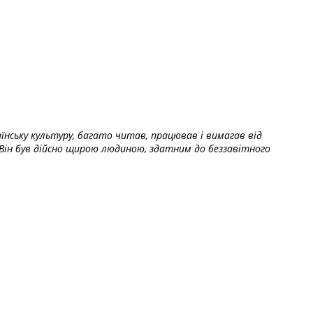
їнську культуру, багато читав, працював і вимагав від
Він був дійсно щирою людиною, здатним до беззавітного