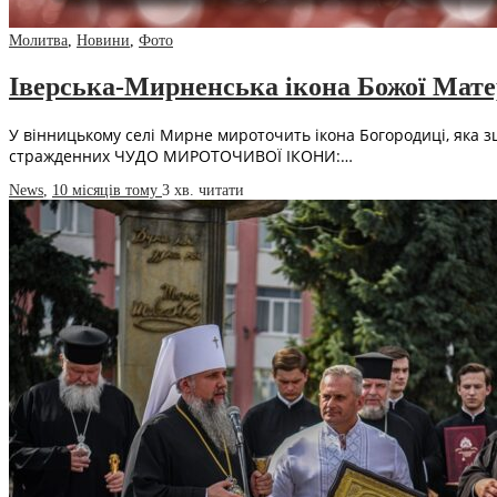
Молитва
,
Новини
,
Фото
Іверська-Мирненська ікона Божої Матер
У вінницькому селі Мирне мироточить ікона Богородиці, яка зці
стражденних ЧУДО МИРОТОЧИВОЇ ІКОНИ:…
News
,
10 місяців тому
3 хв.
читати