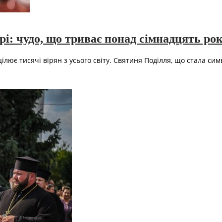
і: чудо, що триває понад сімнадцять рок
лює тисячі вірян з усього світу. Святиня Поділля, що стала симв