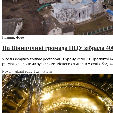
Новини
,
Фото
На Вінниччині громада ПЦУ зібрала 400
У селі Ободівка триває реставрація храму Успіння Пресвятої Бо
рятують спільними зусиллями місцевих жителів У селі Ободів
News
,
4 місяці тому
1 хв.
читати