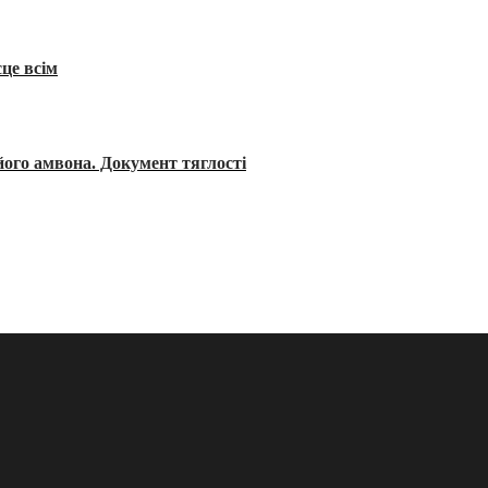
сце всім
його амвона. Документ тяглості