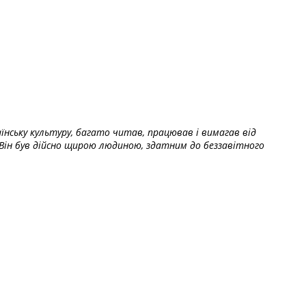
їнську культуру, багато читав, працював і вимагав від
Він був дійсно щирою людиною, здатним до беззавітного