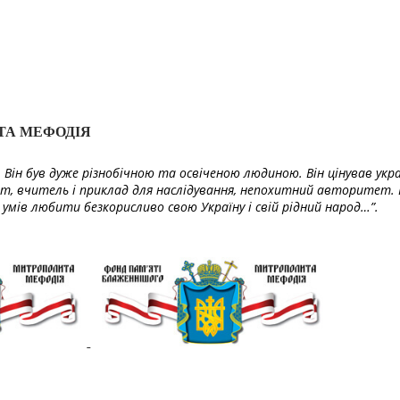
ТА МЕФОДІЯ
Він був дуже різнобічною та освіченою людиною. Він цінував укра
т, вчитель і приклад для наслідування, непохитний авторитет. 
умів любити безкорисливо свою Україну і свій рідний народ…”.