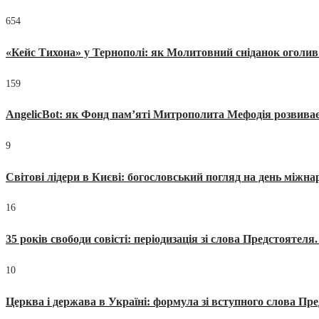
654
«Кейс Тихона» у Тернополі: як Молитовний сніданок оголив
159
AngelicBot: як Фонд пам’яті Митрополита Мефодія розвиває
9
Світові лідери в Києві: богословський погляд на день міжнар
16
35 років свободи совісті: періодизація зі слова Предстоятел
10
Церква і держава в Україні: формула зі вступного слова П