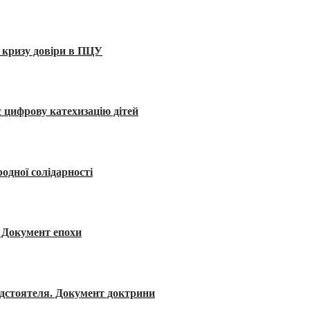
 кризу довіри в ПЦУ
 цифрову катехизацію дітей
одної солідарності
я. Документ епохи
редстоятеля. Документ доктрини