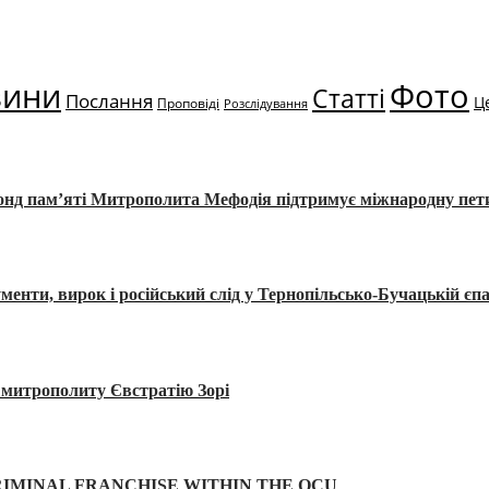
вини
Фото
Статті
Послання
Ц
Проповіді
Розслідування
Фонд пам’яті Митрополита Мефодія підтримує міжнародну пе
, вирок і російський слід у Тернопільсько-Бучацькій єпа
а митрополиту Євстратію Зорі
IMINAL FRANCHISE WITHIN THE OCU