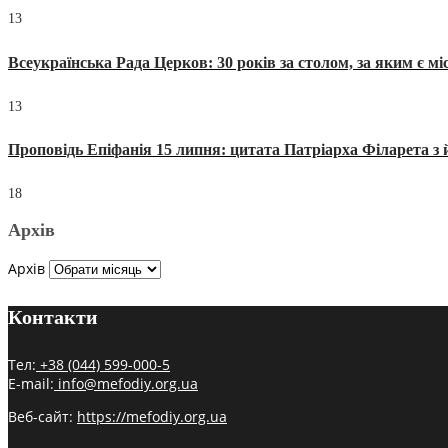
13
Всеукраїнська Рада Церков: 30 років за столом, за яким є мі
13
Проповідь Епіфанія 15 липня: цитата Патріарха Філарета з 
18
Архів
Архів
Контакти
Тел:
+38 (044) 599-000-5
E-mail:
info@mefodiy.org.ua
Веб-сайт:
https://mefodiy.org.ua