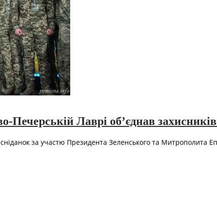
о-Печерській Лаврі об’єднав захисників 
 сніданок за участю Президента Зеленського та Митрополита Епі