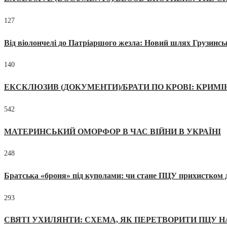
127
Від віолончелі до Патріаршого жезла: Новий шлях Грузинсь
140
ЕКСКЛЮЗИВ (ДОКУМЕНТИ)/БРАТИ ПО КРОВІ: КРИМ
542
МАТЕРИНСЬКИЙ ОМОРФОР В ЧАС ВІЙНИ В УКРАЇНІ
248
Братська «броня» під куполами: чи стане ПЦУ прихистком д
293
СВЯТІ УХИЛЯНТИ: СХЕМА, ЯК ПЕРЕТВОРИТИ ПЦУ Н