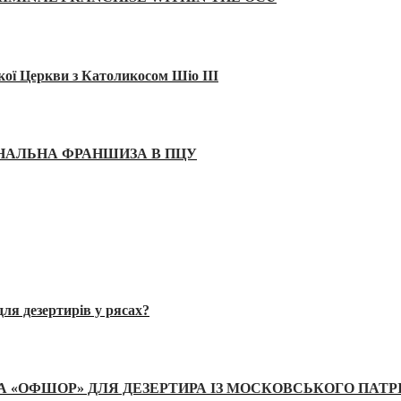
кої Церкви з Католикосом Шіо III
ІНАЛЬНА ФРАНШИЗА В ПЦУ
ля дезертирів у рясах?
А «ОФШОР» ДЛЯ ДЕЗЕРТИРА ІЗ МОСКОВСЬКОГО ПАТР