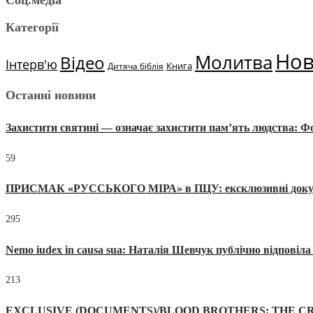
Соц.медіа
Категорії
Но
Молитва
Відео
Інтерв'ю
Книга
Дитяча біблія
Останні новини
Захистити святині — означає захистити пам’ять людства: 
59
ПРИСМАК «РУССЬКОГО МІРА» в ПЦУ: ексклюзивні документи
295
Nemo iudex in causa sua: Наталія Шевчук публічно відповіл
213
EXCLUSIVE (DOCUMENTS)/BLOOD BROTHERS: THE CR