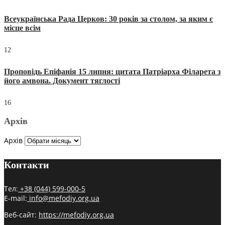
Всеукраїнська Рада Церков: 30 років за столом, за яким є
місце всім
12
Проповідь Епіфанія 15 липня: цитата Патріарха Філарета з
його амвона. Документ тяглості
16
Архів
Архів
Контакти
Тел:
+38 (044) 599-000-5
E-mail:
info@mefodiy.org.ua
Веб-сайт:
https://mefodiy.org.ua