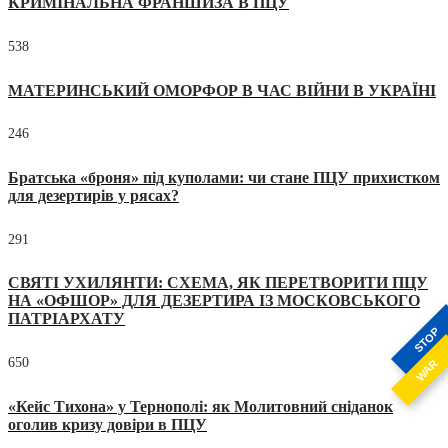
КРИМІНАЛЬНА ФРАНШИЗА В ПЦУ
538
МАТЕРИНСЬКИЙ ОМОРФОР В ЧАС ВІЙНИ В УКРАЇНІ
246
Братська «броня» під куполами: чи стане ПЦУ прихистком
для дезертирів у рясах?
291
СВЯТІ УХИЛЯНТИ: СХЕМА, ЯК ПЕРЕТВОРИТИ ПЦУ
НА «ОФШОР» ДЛЯ ДЕЗЕРТИРА ІЗ МОСКОВСЬКОГО
ПАТРІАРХАТУ
STOP
650
WAR
«Кейс Тихона» у Тернополі: як Молитовний сніданок
оголив кризу довіри в ПЦУ