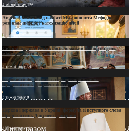
4 місяці тому
156
AngelicBot: як Фонд пам’яті Митрополита Мефодія
розвиває цифрову катехизацію дітей
4 дні тому
7
Світові лідери в Києві: богословський погляд на день
міжнародної солідарності
3 тижні тому
14
35 років свободи совісті: періодизація зі слова
Предстоятеля. Документ епохи
3 тижні тому
8
Церква і держава в Україні: формула зі вступного слова
Предстоятеля. Документ доктрини
3 тижні тому
11