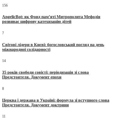
156
AngelicBot: як Фонд пам’яті Митрополита Мефодія
розвиває цифрову катехизацію дітей
7
Світові лідери в Києві: богословський погляд на день
міжнародної солідарності
14
35 років свободи совісті: періодизація зі слова
Предстоятеля. Документ епохи
8
Церква і держава в Україні: формула зі вступного слова
Предстоятеля. Документ доктрини
11