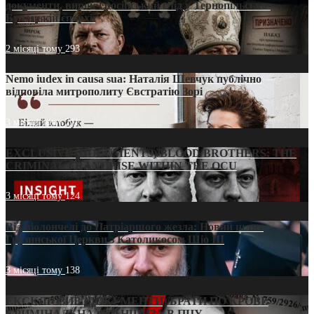
документи, вирок і російський слід у Тернопільсько-
Бучацькій єпархії
2 місяці тому
293
Nemo iudex in causa sua: Наталія Шевчук публічно
відповіла митрополиту Євстратію Зорі
3 місяці тому
211
EXCLUSIVE (DOCUMENTS)/BLOOD BROTHERS: THE
CRIMINAL FRANCHISE WITHIN THE OCU
3 місяці тому
124
Від віолончелі до Патріаршого жезла: Новий шлях
Грузинської Церкви з Католикосом Шіо III
3 місяці тому
138
ЕКСКЛЮЗИВ (ДОКУМЕНТИ)/БРАТИ ПО КРОВІ:
КРИМІНАЛЬНА ФРАНШИЗА В ПЦУ