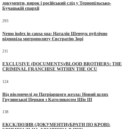
документи, вирок і російський слід у Тернопільсько-
Бучацькій єпархії
293
Nemo iudex in causa sua: Наталія Шевчук публічно
відповіла митрополиту Євстратію Зорі
211
EXCLUSIVE (DOCUMENTS)/BLOOD BROTHERS: THE
CRIMINAL FRANCHISE WITHIN THE OCU
124
Від віолончелі до Патріаршого жезла: Новий шлях
Грузинської Церкви з Католикосом Шіо III
138
ЕКСКЛЮЗИВ (ДОКУМЕНТИ)/БРАТИ ПО КРОВІ: