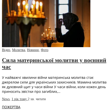
Відео
,
Молитва
,
Новини
,
Фото
Сила материнської молитви у воєнний
час
У найважчі хвилини війни материнська молитва стає
джерелом сили для українських захисників. Мамина молитва
як духовний щит у часи війни У часи війни, коли кожен день
приносить звістки про загиблих,…
News
,
1 рік тому
2 хв.
читати
ПОЖЕРТВА