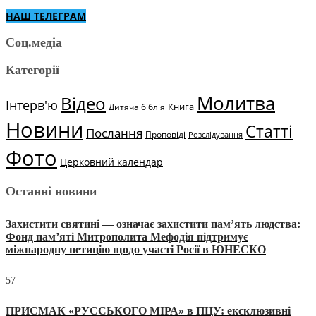
НАШ ТЕЛЕГРАМ
Соц.медіа
Категорії
Молитва
Відео
Інтерв'ю
Книга
Дитяча біблія
Новини
Статті
Послання
Проповіді
Розслідування
Фото
Церковний календар
Останні новини
Захистити святині — означає захистити пам’ять людства:
Фонд пам’яті Митрополита Мефодія підтримує
міжнародну петицію щодо участі Росії в ЮНЕСКО
57
ПРИСМАК «РУССЬКОГО МІРА» в ПЦУ: ексклюзивні