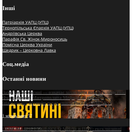
Інші
Патріархія УАПЦ (УПЦ)
Тернопільська Єпархія УАПЦ (УПЦ)
Андріївська Церква
Парафія Св. Жінок-Мироносиць
Помісна Церква України
Щедрик – Церковна Лавка
Соц.медіа
Останні новини
Захистити святині — означає захистити пам’ять людства:
Фонд пам’яті Митрополита Мефодія підтримує
міжнародну петицію щодо участі Росії в ЮНЕСКО
1 місяць тому
57
ПРИСМАК «РУССЬКОГО МІРА» в ПЦУ: ексклюзивні