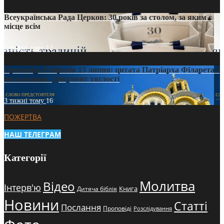
Всеукраїнська Рада Церков: 30 років за столом, за яким є
місце всім
3 тижні тому
12
Проповідь Епіфанія 15 липня: цитата Патріарха Філарета з
його амвона. Документ тяглості
3 тижні тому
16
ПОЖЕРТВА
НАШ ТЕЛЕГРАМ
Категорії
Молитва
Відео
Інтерв'ю
Книга
Дитяча біблія
Новини
Статті
Послання
Проповіді
Розслідування