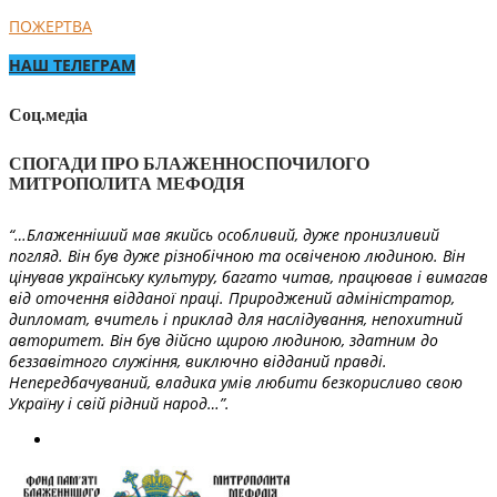
ПОЖЕРТВА
НАШ ТЕЛЕГРАМ
Соц.медіа
СПОГАДИ ПРО БЛАЖЕННОСПОЧИЛОГО
МИТРОПОЛИТА МЕФОДІЯ
“…Блаженніший мав якийсь особливий, дуже пронизливий
погляд. Він був дуже різнобічною та освіченою людиною. Він
цінував українську культуру, багато читав, працював і вимагав
від оточення відданої праці. Природжений адміністратор,
дипломат, вчитель і приклад для наслідування, непохитний
авторитет. Він був дійсно щирою людиною, здатним до
беззавітного служіння, виключно відданий правді.
Непередбачуваний, владика умів любити безкорисливо свою
Україну і свій рідний народ…”.