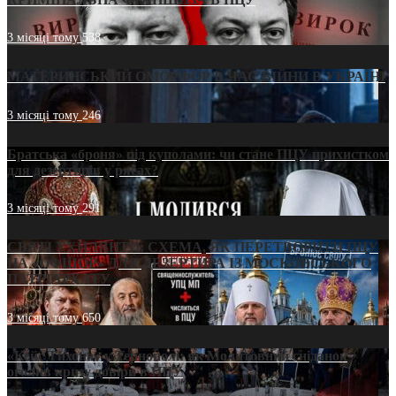
3 місяці тому
538
МАТЕРИНСЬКИЙ ОМОРФОР В ЧАС ВІЙНИ В УКРАЇНІ
3 місяці тому
246
Братська «броня» під куполами: чи стане ПЦУ прихистком
для дезертирів у рясах?
3 місяці тому
291
СВЯТІ УХИЛЯНТИ: СХЕМА, ЯК ПЕРЕТВОРИТИ ПЦУ
НА «ОФШОР» ДЛЯ ДЕЗЕРТИРА ІЗ МОСКОВСЬКОГО
ПАТРІАРХАТУ
3 місяці тому
650
«Кейс Тихона» у Тернополі: як Молитовний сніданок
оголив кризу довіри в ПЦУ