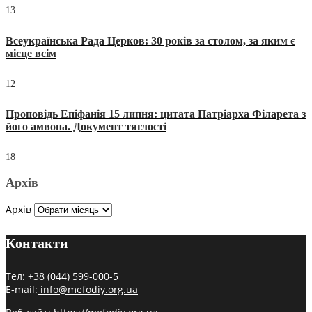
13
Всеукраїнська Рада Церков: 30 років за столом, за яким є
місце всім
12
Проповідь Епіфанія 15 липня: цитата Патріарха Філарета з
його амвона. Документ тяглості
18
Архів
Архів
Контакти
Тел:
+38 (044) 599-000-5
E-mail:
info@mefodiy.org.ua