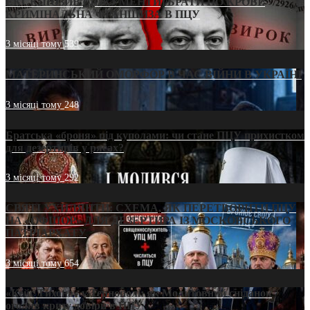
ЕКСКЛЮЗИВ (ДОКУМЕНТИ)/БРАТИ ПО КРОВІ:
КРИМІНАЛЬНА ФРАНШИЗА В ПЦУ
3 місяці тому
539
МАТЕРИНСЬКИЙ ОМОРФОР В ЧАС ВІЙНИ В УКРАЇНІ
3 місяці тому
248
Братська «броня» під куполами: чи стане ПЦУ прихистком
для дезертирів у рясах?
3 місяці тому
292
СВЯТІ УХИЛЯНТИ: СХЕМА, ЯК ПЕРЕТВОРИТИ ПЦУ
НА «ОФШОР» ДЛЯ ДЕЗЕРТИРА ІЗ МОСКОВСЬКОГО
ПАТРІАРХАТУ
3 місяці тому
654
«Кейс Тихона» у Тернополі: як Молитовний сніданок
оголив кризу довіри в ПЦУ