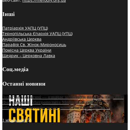
Веб-сайт:
https://mefodiy.org.ua
Інші
Патріархія УАПЦ (УПЦ)
Тернопільська Єпархія УАПЦ (УПЦ)
Андріївська Церква
Парафія Св. Жінок-Мироносиць
Помісна Церква України
Щедрик – Церковна Лавка
Соц.медіа
Останні новини
Захистити святині — означає захистити пам’ять людства:
Фонд пам’яті Митрополита Мефодія підтримує
міжнародну петицію щодо участі Росії в ЮНЕСКО
1 місяць тому
58