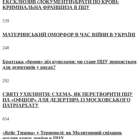
ЕКСКЛЮЗИВ (ДОКУМЕНТИ)/БРАТИ ПО КРОВІ:
КРИМІНАЛЬНА ФРАНШИЗА В ПЦУ
539
МАТЕРИНСЬКИЙ ОМОРФОР В ЧАС ВІЙНИ В УКРАЇНІ
248
Братська «броня» під куполами: чи стане ПЦУ прихистком
для дезертирів у рясах?
292
СВЯТІ УХИЛЯНТИ: СХЕМА, ЯК ПЕРЕТВОРИТИ ПЦУ
НА «ОФШОР» ДЛЯ ДЕЗЕРТИРА ІЗ МОСКОВСЬКОГО
ПАТРІАРХАТУ
654
«Кейс Тихона» у Тернополі: як Молитовний сніданок
оголив кризу довіри в ПЦУ