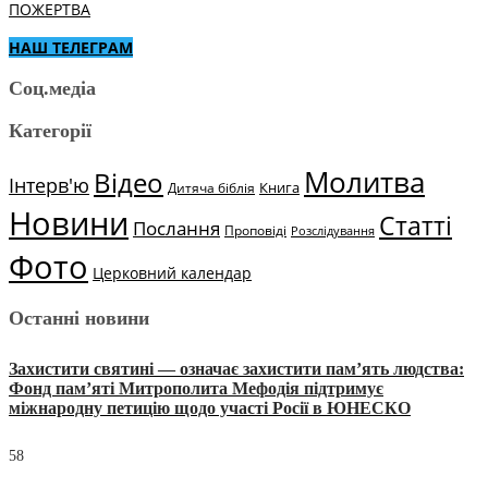
ПОЖЕРТВА
НАШ ТЕЛЕГРАМ
Соц.медіа
Категорії
Молитва
Відео
Інтерв'ю
Книга
Дитяча біблія
Новини
Статті
Послання
Проповіді
Розслідування
Фото
Церковний календар
Останні новини
Захистити святині — означає захистити пам’ять людства:
Фонд пам’яті Митрополита Мефодія підтримує
міжнародну петицію щодо участі Росії в ЮНЕСКО
58