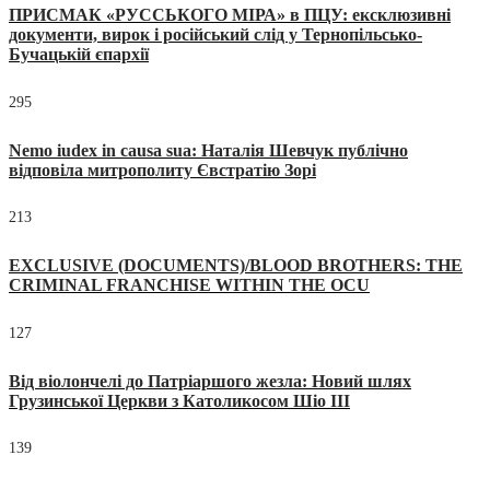
ПРИСМАК «РУССЬКОГО МІРА» в ПЦУ: ексклюзивні
документи, вирок і російський слід у Тернопільсько-
Бучацькій єпархії
295
Nemo iudex in causa sua: Наталія Шевчук публічно
відповіла митрополиту Євстратію Зорі
213
EXCLUSIVE (DOCUMENTS)/BLOOD BROTHERS: THE
CRIMINAL FRANCHISE WITHIN THE OCU
127
Від віолончелі до Патріаршого жезла: Новий шлях
Грузинської Церкви з Католикосом Шіо III
139