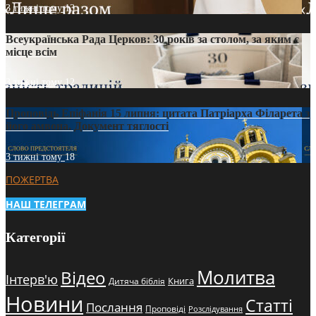
3 тижні тому
13
Всеукраїнська Рада Церков: 30 років за столом, за яким є
місце всім
3 тижні тому
12
Проповідь Епіфанія 15 липня: цитата Патріарха Філарета з
його амвона. Документ тяглості
3 тижні тому
18
ПОЖЕРТВА
НАШ ТЕЛЕГРАМ
Категорії
Молитва
Відео
Інтерв'ю
Книга
Дитяча біблія
Новини
Статті
Послання
Проповіді
Розслідування