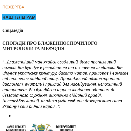
ПОЖЕРТВА
НАШ ТЕЛЕГРАМ
Соц.медіа
СПОГАДИ ПРО БЛАЖЕННОСПОЧИЛОГО
МИТРОПОЛИТА МЕФОДІЯ
“…Блаженніший мав якийсь особливий, дуже пронизливий
погляд. Він був дуже різнобічною та освіченою людиною. Він
цінував українську культуру, багато читав, працював і вимагав
від оточення відданої праці. Природжений адміністратор,
дипломат, вчитель і приклад для наслідування, непохитний
авторитет. Він був дійсно щирою людиною, здатним до
беззавітного служіння, виключно відданий правді.
Непередбачуваний, владика умів любити безкорисливо свою
Україну і свій рідний народ…”.