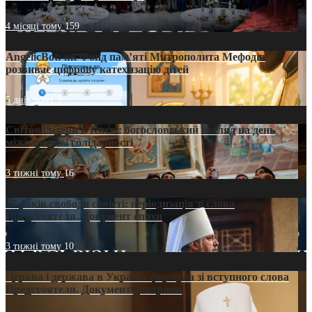
4 місяці тому
159
AngelicBot: як Фонд пам’яті Митрополита Мефодія
розвиває цифрову катехизацію дітей
5 днів тому
9
Світові лідери в Києві: богословський погляд на день
міжнародної солідарності
3 тижні тому
16
35 років свободи совісті: періодизація зі слова
Предстоятеля. Документ епохи
3 тижні тому
10
Церква і держава в Україні: формула зі вступного слова
Предстоятеля. Документ доктрини