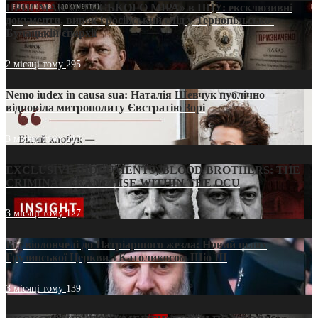
ПРИСМАК «РУССЬКОГО МІРА» в ПЦУ: ексклюзивні
документи, вирок і російський слід у Тернопільсько-
Бучацькій єпархії
2 місяці тому
295
Nemo iudex in causa sua: Наталія Шевчук публічно
відповіла митрополиту Євстратію Зорі
3 місяці тому
213
EXCLUSIVE (DOCUMENTS)/BLOOD BROTHERS: THE
CRIMINAL FRANCHISE WITHIN THE OCU
3 місяці тому
127
Від віолончелі до Патріаршого жезла: Новий шлях
Грузинської Церкви з Католикосом Шіо III
3 місяці тому
139