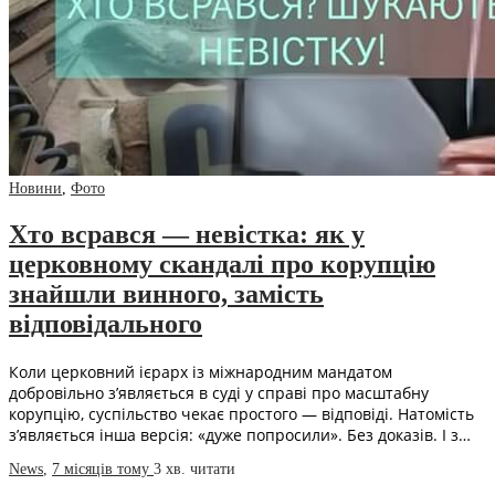
Новини
,
Фото
Хто всрався — невістка: як у
церковному скандалі про корупцію
знайшли винного, замість
відповідального
Коли церковний ієрарх із міжнародним мандатом
добровільно з’являється в суді у справі про масштабну
корупцію, суспільство чекає простого — відповіді. Натомість
з’являється інша версія: «дуже попросили». Без доказів. І з…
News
,
7 місяців тому
3 хв.
читати