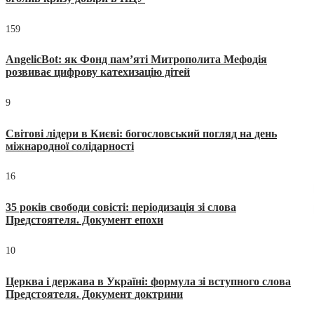
159
AngelicBot: як Фонд пам’яті Митрополита Мефодія
розвиває цифрову катехизацію дітей
9
Світові лідери в Києві: богословський погляд на день
міжнародної солідарності
16
35 років свободи совісті: періодизація зі слова
Предстоятеля. Документ епохи
10
Церква і держава в Україні: формула зі вступного слова
Предстоятеля. Документ доктрини