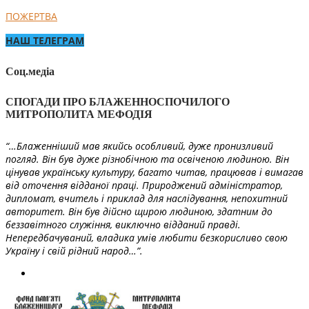
ПОЖЕРТВА
НАШ ТЕЛЕГРАМ
Соц.медіа
СПОГАДИ ПРО БЛАЖЕННОСПОЧИЛОГО
МИТРОПОЛИТА МЕФОДІЯ
“…Блаженніший мав якийсь особливий, дуже пронизливий
погляд. Він був дуже різнобічною та освіченою людиною. Він
цінував українську культуру, багато читав, працював і вимагав
від оточення відданої праці. Природжений адміністратор,
дипломат, вчитель і приклад для наслідування, непохитний
авторитет. Він був дійсно щирою людиною, здатним до
беззавітного служіння, виключно відданий правді.
Непередбачуваний, владика умів любити безкорисливо свою
Україну і свій рідний народ…”.