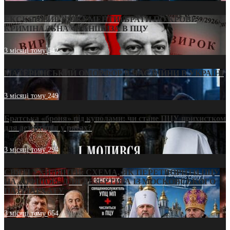
ЕКСКЛЮЗИВ (ДОКУМЕНТИ)/БРАТИ ПО КРОВІ:
КРИМІНАЛЬНА ФРАНШИЗА В ПЦУ
3 місяці тому
542
МАТЕРИНСЬКИЙ ОМОРФОР В ЧАС ВІЙНИ В УКРАЇНІ
3 місяці тому
249
Братська «броня» під куполами: чи стане ПЦУ прихистком
для дезертирів у рясах?
3 місяці тому
294
СВЯТІ УХИЛЯНТИ: СХЕМА, ЯК ПЕРЕТВОРИТИ ПЦУ
НА «ОФШОР» ДЛЯ ДЕЗЕРТИРА ІЗ МОСКОВСЬКОГО
ПАТРІАРХАТУ
3 місяці тому
654