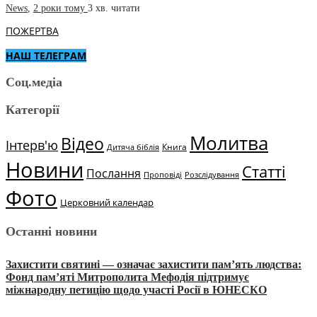
News
,
2 роки тому
3 хв.
читати
ПОЖЕРТВА
НАШ ТЕЛЕГРАМ
Соц.медіа
Категорії
Молитва
Відео
Інтерв'ю
Книга
Дитяча біблія
Новини
Статті
Послання
Проповіді
Розслідування
Фото
Церковний календар
Останні новини
Захистити святині — означає захистити пам’ять людства:
Фонд пам’яті Митрополита Мефодія підтримує
міжнародну петицію щодо участі Росії в ЮНЕСКО