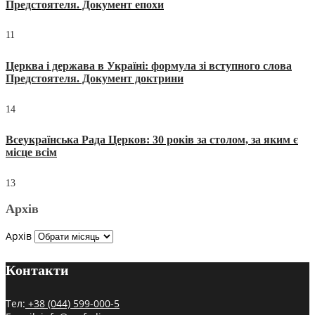
Предстоятеля. Документ епохи
11
Церква і держава в Україні: формула зі вступного слова
Предстоятеля. Документ доктрини
14
Всеукраїнська Рада Церков: 30 років за столом, за яким є
місце всім
13
Архів
Архів
Контакти
Тел:
+38 (044) 599-000-5