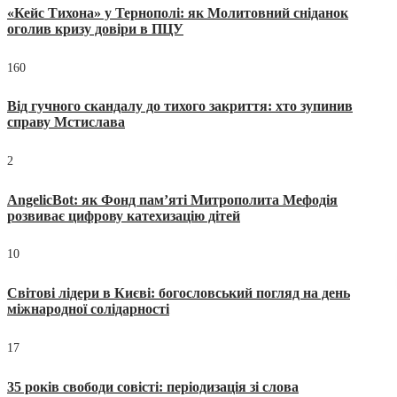
«Кейс Тихона» у Тернополі: як Молитовний сніданок
оголив кризу довіри в ПЦУ
160
Від гучного скандалу до тихого закриття: хто зупинив
справу Мстислава
2
AngelicBot: як Фонд пам’яті Митрополита Мефодія
розвиває цифрову катехизацію дітей
10
Світові лідери в Києві: богословський погляд на день
міжнародної солідарності
17
35 років свободи совісті: періодизація зі слова