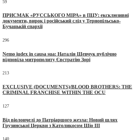
59
ПРИСМАК «РУССЬКОГО МІРА» в ПЦУ: ексклюзивні
документи, вирок і російський слід у Тернопільсько-
Бучацькій єпархії
296
Nemo iudex in causa sua: Наталія Шевчук публічно
відповіла митрополиту Євстратію Зорі
213
EXCLUSIVE (DOCUMENTS)/BLOOD BROTHERS: THE
CRIMINAL FRANCHISE WITHIN THE OCU
127
Від віолончелі до Патріаршого жезла: Новий шлях
Грузинської Церкви з Католикосом Шіо III
140