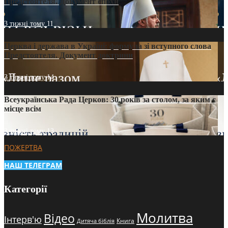
Предстоятеля. Документ епохи
3 тижні тому
11
Церква і держава в Україні: формула зі вступного слова
Предстоятеля. Документ доктрини
3 тижні тому
14
Всеукраїнська Рада Церков: 30 років за столом, за яким є
місце всім
3 тижні тому
13
ПОЖЕРТВА
НАШ ТЕЛЕГРАМ
Категорії
Молитва
Відео
Інтерв'ю
Книга
Дитяча біблія