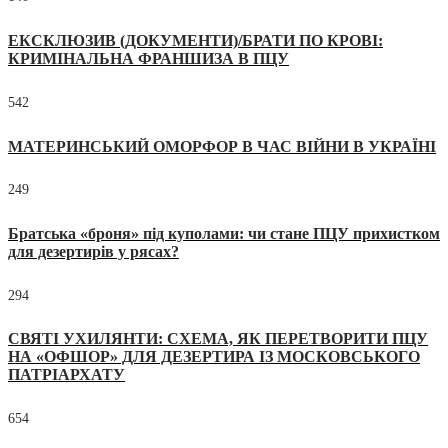
ЕКСКЛЮЗИВ (ДОКУМЕНТИ)/БРАТИ ПО КРОВІ:
КРИМІНАЛЬНА ФРАНШИЗА В ПЦУ
542
МАТЕРИНСЬКИЙ ОМОРФОР В ЧАС ВІЙНИ В УКРАЇНІ
249
Братська «броня» під куполами: чи стане ПЦУ прихистком
для дезертирів у рясах?
294
СВЯТІ УХИЛЯНТИ: СХЕМА, ЯК ПЕРЕТВОРИТИ ПЦУ
НА «ОФШОР» ДЛЯ ДЕЗЕРТИРА ІЗ МОСКОВСЬКОГО
ПАТРІАРХАТУ
654