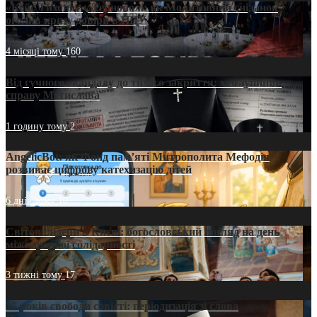
«Кейс Тихона» у Тернополі: як Молитовний сніданок
оголив кризу довіри в ПЦУ
4 місяці тому
160
Від гучного скандалу до тихого закриття: хто зупинив
справу Мстислава
1 годину тому
2
AngelicBot: як Фонд пам’яті Митрополита Мефодія
розвиває цифрову катехизацію дітей
6 днів тому
10
Світові лідери в Києві: богословський погляд на день
міжнародної солідарності
3 тижні тому
17
35 років свободи совісті: періодизація зі слова