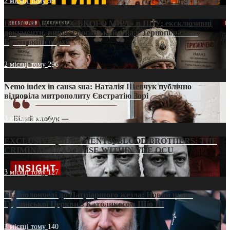
2 місяці тому
59
ПРИСМАК «РУССЬКОГО МІРА» в ПЦУ: ексклюзивні
документи, вирок і російський слід у Тернопільсько-
Бучацькій єпархії
2 місяці тому
296
Nemo iudex in causa sua: Наталія Шевчук публічно
відповіла митрополиту Євстратію Зорі
3 місяці тому
213
EXCLUSIVE (DOCUMENTS)/BLOOD BROTHERS: THE
CRIMINAL FRANCHISE WITHIN THE OCU
3 місяці тому
127
Від віолончелі до Патріаршого жезла: Новий шлях
Грузинської Церкви з Католикосом Шіо III
3 місяці тому
140