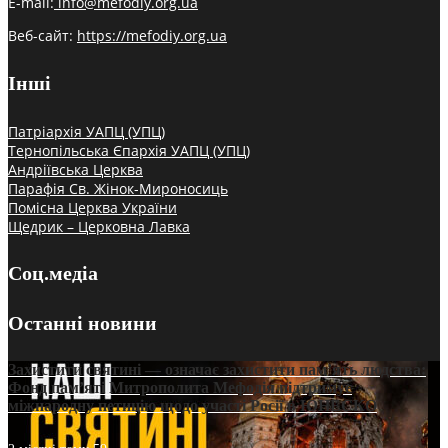
E-mail:
info@mefodiy.org.ua
Веб-сайт:
https://mefodiy.org.ua
Інші
Патріархія УАПЦ (УПЦ)
Тернопільська Єпархія УАПЦ (УПЦ)
Андріївська Церква
Парафія Св. Жінок-Мироносиць
Помісна Церква України
Щедрик – Церковна Лавка
Соц.медіа
Останні новини
Захистити святині — означає захистити пам’ять людства:
Фонд пам’яті Митрополита Мефодія підтримує
міжнародну петицію щодо участі Росії в ЮНЕСКО