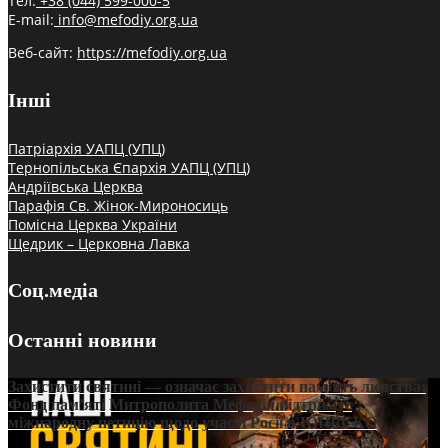
Тел:
+38 (044) 599-000-5
E-mail:
info@mefodiy.org.ua
Веб-сайт:
https://mefodiy.org.ua
Інші
Патріархія УАПЦ (УПЦ)
Тернопільська Єпархія УАПЦ (УПЦ)
Андріївська Церква
Парафія Св. Жінок-Мироносиць
Помісна Церква України
Щедрик – Церковна Лавка
Соц.медіа
Останні новини
Захистити святині — означає захистити пам’ять людства:
Фонд пам’яті Митрополита Мефодія підтримує
міжнародну петицію щодо участі Росії в ЮНЕСКО