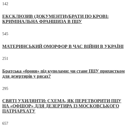
142
ЕКСКЛЮЗИВ (ДОКУМЕНТИ)/БРАТИ ПО КРОВІ:
КРИМІНАЛЬНА ФРАНШИЗА В ПЦУ
545
МАТЕРИНСЬКИЙ ОМОРФОР В ЧАС ВІЙНИ В УКРАЇНІ
251
Братська «броня» під куполами: чи стане ПЦУ прихистком
для дезертирів у рясах?
295
СВЯТІ УХИЛЯНТИ: СХЕМА, ЯК ПЕРЕТВОРИТИ ПЦУ
НА «ОФШОР» ДЛЯ ДЕЗЕРТИРА ІЗ МОСКОВСЬКОГО
ПАТРІАРХАТУ
657