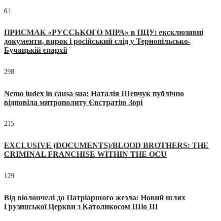
61
ПРИСМАК «РУССЬКОГО МІРА» в ПЦУ: ексклюзивні
документи, вирок і російський слід у Тернопільсько-
Бучацькій єпархії
298
Nemo iudex in causa sua: Наталія Шевчук публічно
відповіла митрополиту Євстратію Зорі
215
EXCLUSIVE (DOCUMENTS)/BLOOD BROTHERS: THE
CRIMINAL FRANCHISE WITHIN THE OCU
129
Від віолончелі до Патріаршого жезла: Новий шлях
Грузинської Церкви з Католикосом Шіо III