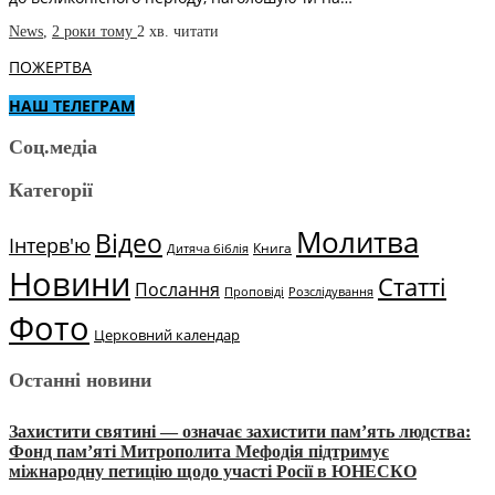
News
,
2 роки тому
2 хв.
читати
ПОЖЕРТВА
НАШ ТЕЛЕГРАМ
Соц.медіа
Категорії
Молитва
Відео
Інтерв'ю
Книга
Дитяча біблія
Новини
Статті
Послання
Проповіді
Розслідування
Фото
Церковний календар
Останні новини
Захистити святині — означає захистити пам’ять людства:
Фонд пам’яті Митрополита Мефодія підтримує
міжнародну петицію щодо участі Росії в ЮНЕСКО