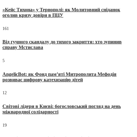
«Кейс Тихона» у Тернополі: як Молитовний сніданок
оголив кризу довіри в ПЦУ
161
Від гучного скандалу до тихого закриття: хто зупинив
справу Мстислава
5
AngelicBot: як Фонд пам’яті Митрополита Мефодія
розвиває цифрову катехизацію дітей
12
Світові лідери в Києві: богословський погляд на день
міжнародної солідарності
19