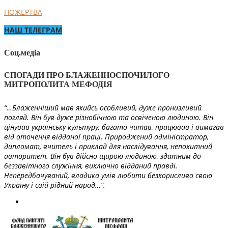
ПОЖЕРТВА
НАШ ТЕЛЕГРАМ
Соц.медіа
СПОГАДИ ПРО БЛАЖЕННОСПОЧИЛОГО
МИТРОПОЛИТА МЕФОДІЯ
“…Блаженніший мав якийсь особливий, дуже пронизливий
погляд. Він був дуже різнобічною та освіченою людиною. Він
цінував українську культуру, багато читав, працював і вимагав
від оточення відданої праці. Природжений адміністратор,
дипломат, вчитель і приклад для наслідування, непохитний
авторитет. Він був дійсно щирою людиною, здатним до
беззавітного служіння, виключно відданий правді.
Непередбачуваний, владика умів любити безкорисливо свою
Україну і свій рідний народ…”.