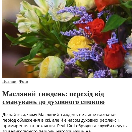
Новини
,
Фото
Масляний тиждень: перехід від
смакувань до духовного спокою
Дізнайтеся, чому Масляний тиждень не лише визначає
період обмеження в їжі, але й є часом духовної рефлексії,
примирення та покаяння. Релігійні обряди та служби ведуть
до великопісного періоду, наголошуючи на…