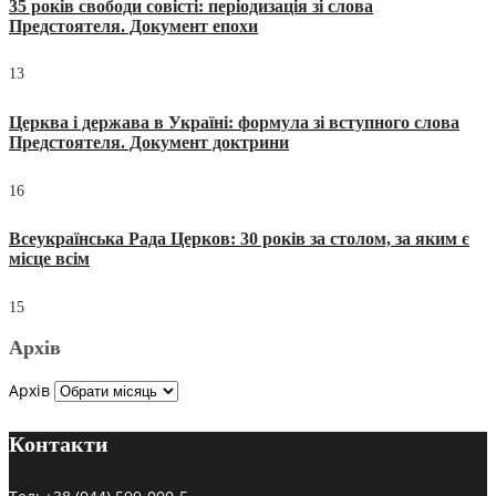
35 років свободи совісті: періодизація зі слова
Предстоятеля. Документ епохи
13
Церква і держава в Україні: формула зі вступного слова
Предстоятеля. Документ доктрини
16
Всеукраїнська Рада Церков: 30 років за столом, за яким є
місце всім
15
Архів
Архів
Контакти