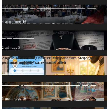
«Кейс Тихона» у Тернополі: як Молитовний сніданок
оголив кризу довіри в ПЦУ
4 місяці тому
161
Від гучного скандалу до тихого закриття: хто зупинив
справу Мстислава
2 дні тому
5
AngelicBot: як Фонд пам’яті Митрополита Мефодія
розвиває цифрову катехизацію дітей
1 тиждень тому
12
Світові лідери в Києві: богословський погляд на день
міжнародної солідарності
3 тижні тому
19