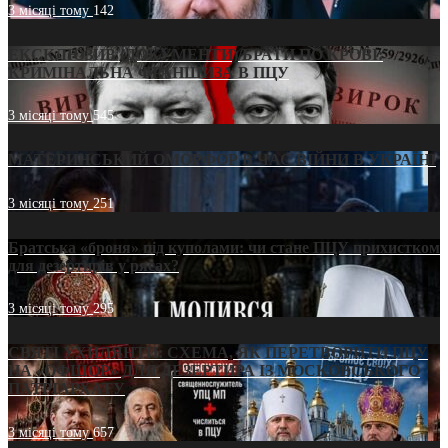
3 місяці тому
142
ЕКСКЛЮЗИВ (ДОКУМЕНТИ)/БРАТИ ПО КРОВІ:
КРИМІНАЛЬНА ФРАНШИЗА В ПЦУ
3 місяці тому
545
МАТЕРИНСЬКИЙ ОМОРФОР В ЧАС ВІЙНИ В УКРАЇНІ
3 місяці тому
251
Братська «броня» під куполами: чи стане ПЦУ прихистком
для дезертирів у рясах?
3 місяці тому
295
СВЯТІ УХИЛЯНТИ: СХЕМА, ЯК ПЕРЕТВОРИТИ ПЦУ
НА «ОФШОР» ДЛЯ ДЕЗЕРТИРА ІЗ МОСКОВСЬКОГО
ПАТРІАРХАТУ
3 місяці тому
657