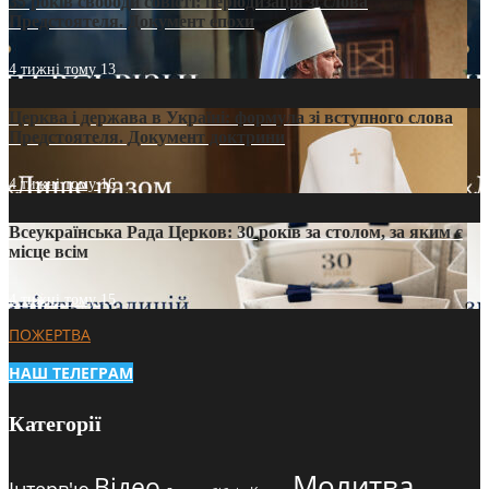
35 років свободи совісті: періодизація зі слова
Предстоятеля. Документ епохи
4 тижні тому
13
Церква і держава в Україні: формула зі вступного слова
Предстоятеля. Документ доктрини
4 тижні тому
16
Всеукраїнська Рада Церков: 30 років за столом, за яким є
місце всім
4 тижні тому
15
ПОЖЕРТВА
НАШ ТЕЛЕГРАМ
Категорії
Молитва
Відео
Інтерв'ю