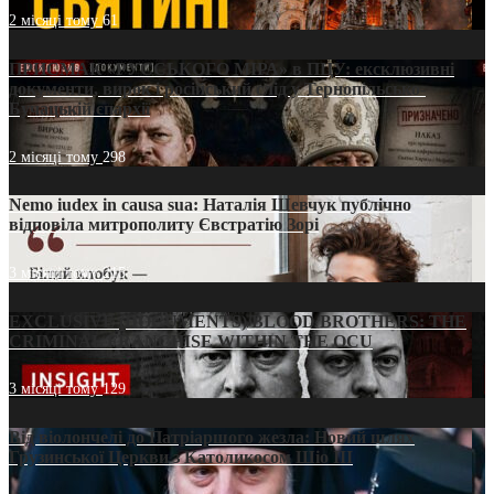
2 місяці тому
61
ПРИСМАК «РУССЬКОГО МІРА» в ПЦУ: ексклюзивні
документи, вирок і російський слід у Тернопільсько-
Бучацькій єпархії
2 місяці тому
298
Nemo iudex in causa sua: Наталія Шевчук публічно
відповіла митрополиту Євстратію Зорі
3 місяці тому
215
EXCLUSIVE (DOCUMENTS)/BLOOD BROTHERS: THE
CRIMINAL FRANCHISE WITHIN THE OCU
3 місяці тому
129
Від віолончелі до Патріаршого жезла: Новий шлях
Грузинської Церкви з Католикосом Шіо III