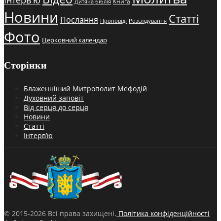
Книга
Дитяча біблія
Новини
Статті
Послання
Проповіді
Розслідування
Фото
Церковний календар
Сторінки
Блаженніший Митрополит Мефодій
Духовний заповіт
Від серця до серця
Новини
Статті
Інтерв’ю
© 2015-2026 Всі права захищені.
Політика конфіденційності