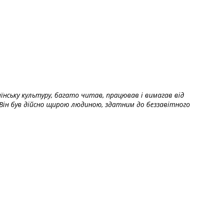
їнську культуру, багато читав, працював і вимагав від
Він був дійсно щирою людиною, здатним до беззавітного