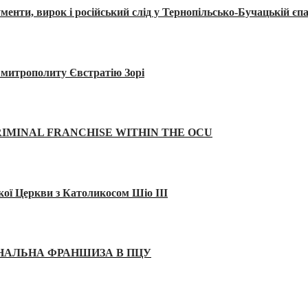
, вирок і російський слід у Тернопільсько-Бучацькій єпа
а митрополиту Євстратію Зорі
IMINAL FRANCHISE WITHIN THE OCU
кої Церкви з Католикосом Шіо III
ІНАЛЬНА ФРАНШИЗА В ПЦУ