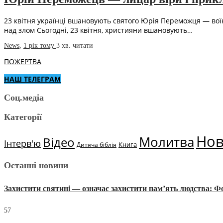
23 квітня українці вшановують святого Юрія Переможця — воїн
над злом Сьогодні, 23 квітня, християни вшановують…
News
,
1 рік тому
3 хв.
читати
ПОЖЕРТВА
НАШ ТЕЛЕГРАМ
Соц.медіа
Категорії
Но
Молитва
Відео
Інтерв'ю
Книга
Дитяча біблія
Останні новини
Захистити святині — означає захистити пам’ять людства: 
57