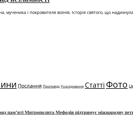
а, мученика і покровителя воїнів. Історія святого, що надихну
вини
Фото
Статті
Послання
Ц
Проповіді
Розслідування
Фонд пам’яті Митрополита Мефодія підтримує міжнародну пе