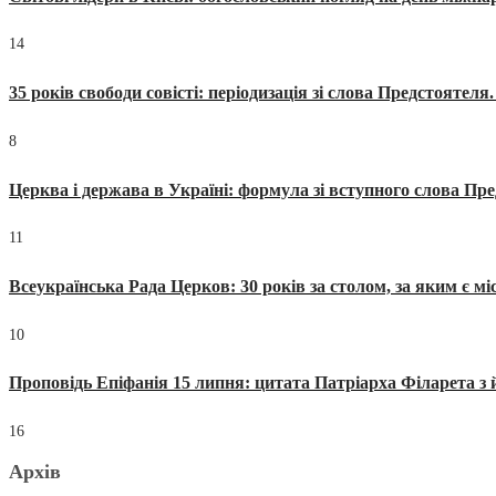
14
35 років свободи совісті: періодизація зі слова Предстоятел
8
Церква і держава в Україні: формула зі вступного слова П
11
Всеукраїнська Рада Церков: 30 років за столом, за яким є мі
10
Проповідь Епіфанія 15 липня: цитата Патріарха Філарета з 
16
Архів