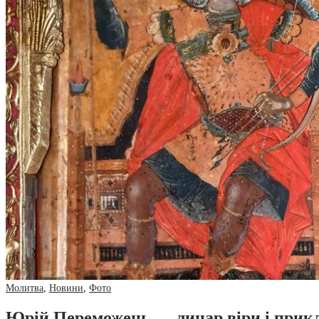
Молитва
,
Новини
,
Фото
Юрій Переможець — лицар віри і прикл