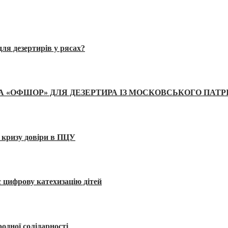
ля дезертирів у рясах?
А «ОФШОР» ДЛЯ ДЕЗЕРТИРА ІЗ МОСКОВСЬКОГО ПАТР
 кризу довіри в ПЦУ
 цифрову катехизацію дітей
одної солідарності