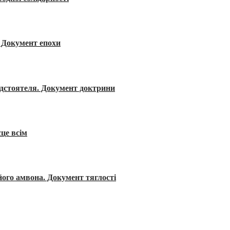
я. Документ епохи
редстоятеля. Документ доктрини
сце всім
його амвона. Документ тяглості