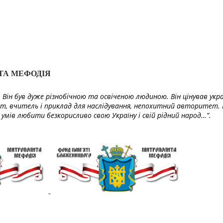
ТА МЕФОДІЯ
Він був дуже різнобічною та освіченою людиною. Він цінував укра
т, вчитель і приклад для наслідування, непохитний авторитет. 
умів любити безкорисливо свою Україну і свій рідний народ…”.