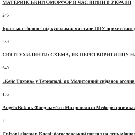
МАТЕРИНСЬКИЙ ОМОРФОР В ЧАС ВІЙНИ В УКРАЇНІ
246
Братська «броня» під куполами: чи стане ПЦУ прихистком д
289
СВЯТІ УХИЛЯНТИ: СХЕМА, ЯК ПЕРЕТВОРИТИ ПЦУ Н
649
«Кейс Тихона» у Тернополі: як Молитовний сніданок оголив
156
AngelicBot: як Фонд пам’яті Митрополита Мефодія розвиває
7
Світові лідери в Києві: богословський погляд на день міжнар