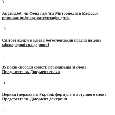
3
AngelicBot: як Фонд пам’яті Митрополита Мефодія
розвиває цифрову катехизацію дітей
10
Світові лідери в Києві: богословський погляд на день
міжнародної солідарності
17
35 років свободи совісті: періодизація зі слова
Предстоятеля. Документ епохи
11
Церква і держава в Україні: формула зі вступного слова
Предстоятеля. Документ доктрини
14