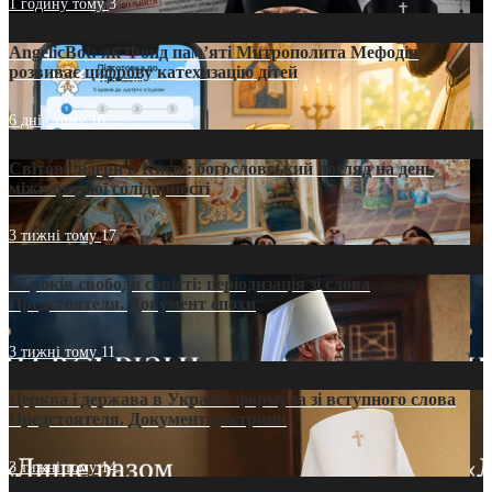
1 годину тому
3
AngelicBot: як Фонд пам’яті Митрополита Мефодія
розвиває цифрову катехизацію дітей
6 днів тому
10
Світові лідери в Києві: богословський погляд на день
міжнародної солідарності
3 тижні тому
17
35 років свободи совісті: періодизація зі слова
Предстоятеля. Документ епохи
3 тижні тому
11
Церква і держава в Україні: формула зі вступного слова
Предстоятеля. Документ доктрини
3 тижні тому
14