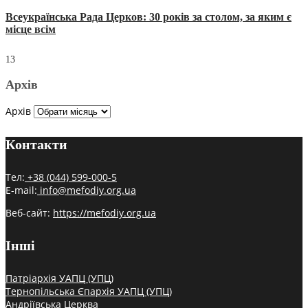
Всеукраїнська Рада Церков: 30 років за столом, за яким є
місце всім
13
Архів
Архів
Контакти
Тел:
+38 (044) 599-000-5
E-mail:
info@mefodiy.org.ua
Веб-сайт:
https://mefodiy.org.ua
Інші
Патріархія УАПЦ (УПЦ)
Тернопільська Єпархія УАПЦ (УПЦ)
Андріївська Церква