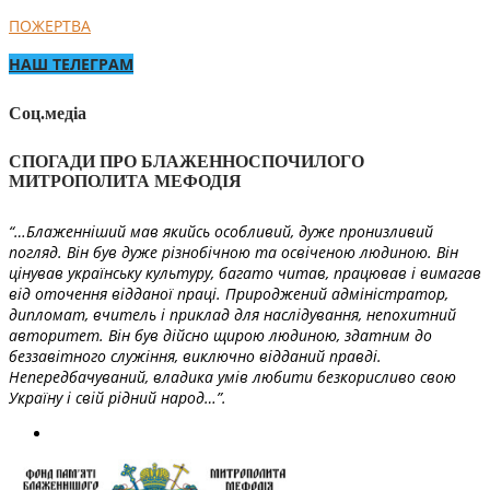
ПОЖЕРТВА
НАШ ТЕЛЕГРАМ
Соц.медіа
СПОГАДИ ПРО БЛАЖЕННОСПОЧИЛОГО
МИТРОПОЛИТА МЕФОДІЯ
“…Блаженніший мав якийсь особливий, дуже пронизливий
погляд. Він був дуже різнобічною та освіченою людиною. Він
цінував українську культуру, багато читав, працював і вимагав
від оточення відданої праці. Природжений адміністратор,
дипломат, вчитель і приклад для наслідування, непохитний
авторитет. Він був дійсно щирою людиною, здатним до
беззавітного служіння, виключно відданий правді.
Непередбачуваний, владика умів любити безкорисливо свою
Україну і свій рідний народ…”.