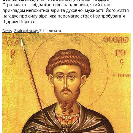
Стратилата — відважного воєначальника, який став
прикладом непохитної віри та духовної мужності. Його життя
нагадує про силу віри, яка перемагає страх і випробування
Щороку Церква…
News
,
2 місяці тому
3 хв.
читати