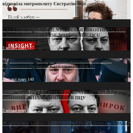
відповіла митрополиту Євстратію Зорі
3 місяці тому
213
EXCLUSIVE (DOCUMENTS)/BLOOD BROTHERS: THE
CRIMINAL FRANCHISE WITHIN THE OCU
3 місяці тому
127
Від віолончелі до Патріаршого жезла: Новий шлях
Грузинської Церкви з Католикосом Шіо III
3 місяці тому
140
ЕКСКЛЮЗИВ (ДОКУМЕНТИ)/БРАТИ ПО КРОВІ:
КРИМІНАЛЬНА ФРАНШИЗА В ПЦУ
3 місяці тому
542
МАТЕРИНСЬКИЙ ОМОРФОР В ЧАС ВІЙНИ В УКРАЇНІ