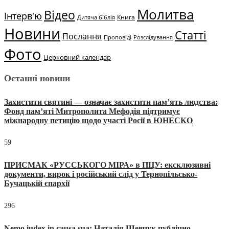
Молитва
Відео
Інтерв'ю
Книга
Дитяча біблія
Новини
Статті
Послання
Проповіді
Розслідування
Фото
Церковний календар
Останні новини
Захистити святині — означає захистити пам’ять людства:
Фонд пам’яті Митрополита Мефодія підтримує
міжнародну петицію щодо участі Росії в ЮНЕСКО
59
ПРИСМАК «РУССЬКОГО МІРА» в ПЦУ: ексклюзивні
документи, вирок і російський слід у Тернопільсько-
Бучацькій єпархії
296
Nemo iudex in causa sua: Наталія Шевчук публічно