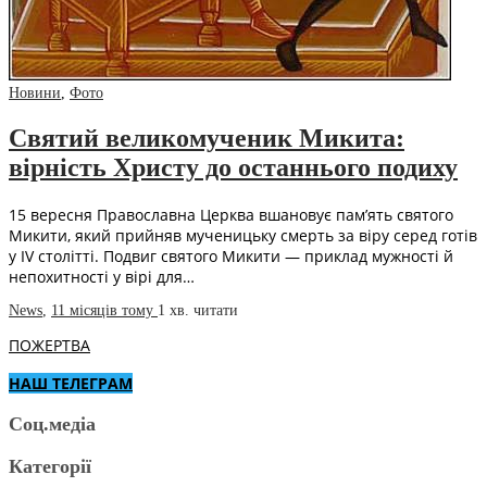
Новини
,
Фото
Святий великомученик Микита:
вірність Христу до останнього подиху
15 вересня Православна Церква вшановує пам’ять святого
Микити, який прийняв мученицьку смерть за віру серед готів
у IV столітті. Подвиг святого Микити — приклад мужності й
непохитності у вірі для…
News
,
11 місяців тому
1 хв.
читати
ПОЖЕРТВА
НАШ ТЕЛЕГРАМ
Соц.медіа
Категорії