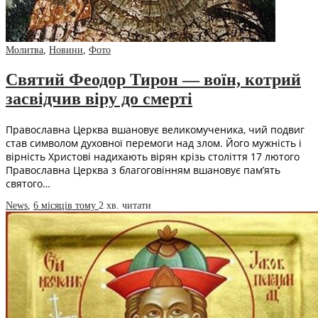
Молитва
,
Новини
,
Фото
Святий Феодор Тирон — воїн, котрий
засвідчив віру до смерті
Православна Церква вшановує великомученика, чий подвиг
став символом духовної перемоги над злом. Його мужність і
вірність Христові надихають вірян крізь століття 17 лютого
Православна Церква з благоговінням вшановує пам’ять
святого…
News
,
6 місяців тому
2 хв.
читати