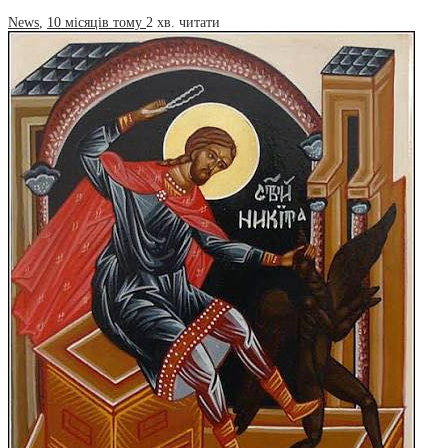
News
,
10 місяців тому
2 хв.
читати