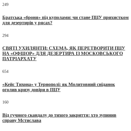
249
Братська «броня» під куполами: чи стане ПЦУ прихистком
для дезертирів у рясах?
294
СВЯТІ УХИЛЯНТИ: СХЕМА, ЯК ПЕРЕТВОРИТИ ПЦУ
НА «ОФШОР» ДЛЯ ДЕЗЕРТИРА ІЗ МОСКОВСЬКОГО
ПАТРІАРХАТУ
654
«Кейс Тихона» у Тернополі: як Молитовний сніданок
оголив кризу довіри в ПЦУ
160
Від гучного скандалу до тихого закриття: хто зупинив
справу Мстислава