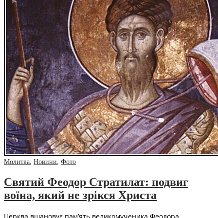
Молитва
,
Новини
,
Фото
Святий Феодор Стратилат: подвиг
воїна, який не зрікся Христа
Церква вшановує пам’ять великомученика Феодора