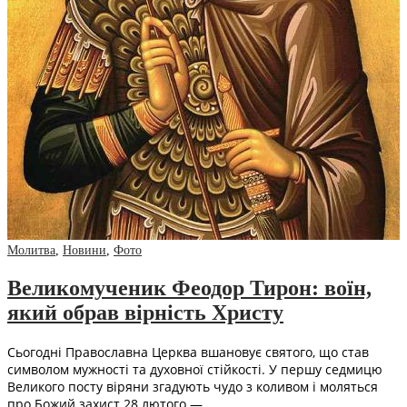
Молитва
,
Новини
,
Фото
Великомученик Феодор Тирон: воїн,
який обрав вірність Христу
Сьогодні Православна Церква вшановує святого, що став
символом мужності та духовної стійкості. У першу седмицю
Великого посту віряни згадують чудо з коливом і моляться
про Божий захист 28 лютого —…