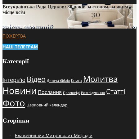
Всеукраїнська Рада Церков: 30 років за столом, за яким є
місце всім
3 тижні тому
13
ПОЖЕРТВА
НАШ ТЕЛЕГРАМ
Категорії
Молитва
Відео
Інтерв'ю
Книга
Дитяча біблія
Новини
Статті
Послання
Проповіді
Розслідування
Фото
Церковний календар
Сторінки
Блаженніший Митрополит Мефодій