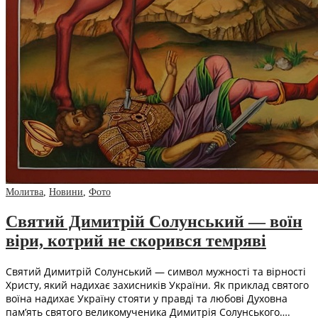
Молитва
,
Новини
,
Фото
Святий Димитрій Солунський — воїн
віри, котрий не скорився темряві
Святий Димитрій Солунський — символ мужності та вірності
Христу, який надихає захисників України. Як приклад святого
воїна надихає Україну стояти у правді та любові Духовна
пам’ять святого великомученика Димитрія Солунського….