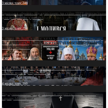
3 місяці тому
249
Братська «броня» під куполами: чи стане ПЦУ прихистком
для дезертирів у рясах?
3 місяці тому
294
СВЯТІ УХИЛЯНТИ: СХЕМА, ЯК ПЕРЕТВОРИТИ ПЦУ
НА «ОФШОР» ДЛЯ ДЕЗЕРТИРА ІЗ МОСКОВСЬКОГО
ПАТРІАРХАТУ
3 місяці тому
654
«Кейс Тихона» у Тернополі: як Молитовний сніданок
оголив кризу довіри в ПЦУ
4 місяці тому
160
Від гучного скандалу до тихого закриття: хто зупинив
справу Мстислава