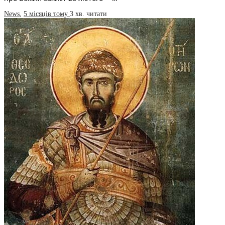
News
,
5 місяців тому
3 хв.
читати