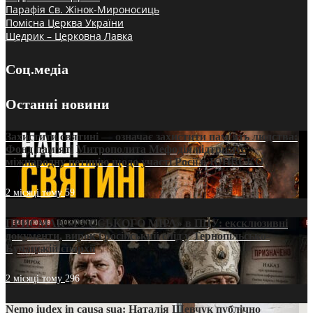
Парафія Св. Жінок-Мироносиць
Помісна Церква України
Щедрик – Церковна Лавка
Соц.медіа
Останні новини
Захистити святині — означає захистити пам’ять людства:
Фонд пам’яті Митрополита Мефодія підтримує
міжнародну петицію щодо участі Росії в ЮНЕСКО
2 місяці тому
59
ПРИСМАК «РУССЬКОГО МІРА» в ПЦУ: ексклюзивні
документи, вирок і російський слід у Тернопільсько-
Бучацькій єпархії
2 місяці тому
296
Nemo iudex in causa sua: Наталія Шевчук публічно