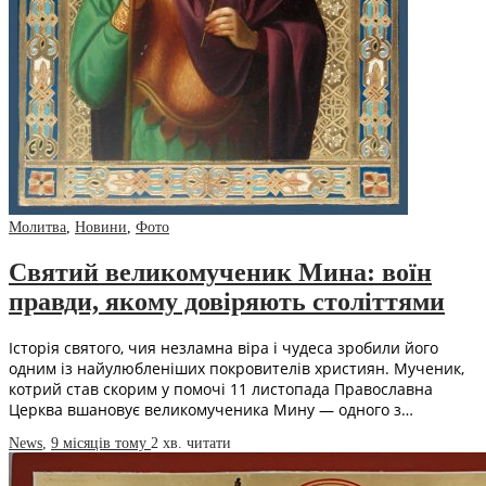
Молитва
,
Новини
,
Фото
Святий великомученик Мина: воїн
правди, якому довіряють століттями
Історія святого, чия незламна віра і чудеса зробили його
одним із найулюбленіших покровителів християн. Мученик,
котрий став скорим у помочі 11 листопада Православна
Церква вшановує великомученика Мину — одного з…
News
,
9 місяців тому
2 хв.
читати