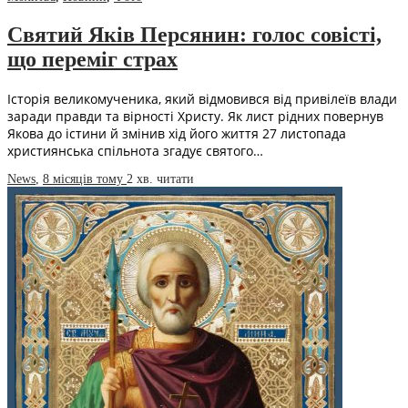
Святий Яків Персянин: голос совісті,
що переміг страх
Історія великомученика, який відмовився від привілеїв влади
заради правди та вірності Христу. Як лист рідних повернув
Якова до істини й змінив хід його життя 27 листопада
християнська спільнота згадує святого…
News
,
8 місяців тому
2 хв.
читати