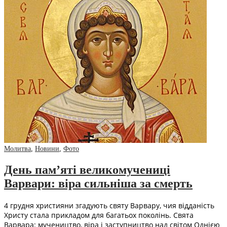
Молитва
,
Новини
,
Фото
День пам’яті великомучениці
Варвари: віра сильніша за смерть
4 грудня християни згадують святу Варвару, чия відданість
Христу стала прикладом для багатьох поколінь. Свята
Варвара: мучеництво, віра і заступництво над світом Однією