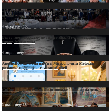
3 місяці тому
655
«Кейс Тихона» у Тернополі: як Молитовний сніданок
оголив кризу довіри в ПЦУ
4 місяці тому
160
Від гучного скандалу до тихого закриття: хто зупинив
справу Мстислава
4 години тому
4
AngelicBot: як Фонд пам’яті Митрополита Мефодія
розвиває цифрову катехизацію дітей
6 днів тому
11
Світові лідери в Києві: богословський погляд на день
міжнародної солідарності
3 тижні тому
18