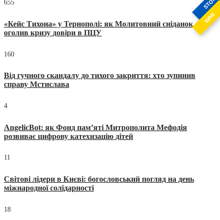
STOP
655
WAR
«Кейс Тихона» у Тернополі: як Молитовний сніданок
оголив кризу довіри в ПЦУ
160
Від гучного скандалу до тихого закриття: хто зупинив
справу Мстислава
4
AngelicBot: як Фонд пам’яті Митрополита Мефодія
розвиває цифрову катехизацію дітей
11
Світові лідери в Києві: богословський погляд на день
міжнародної солідарності
18