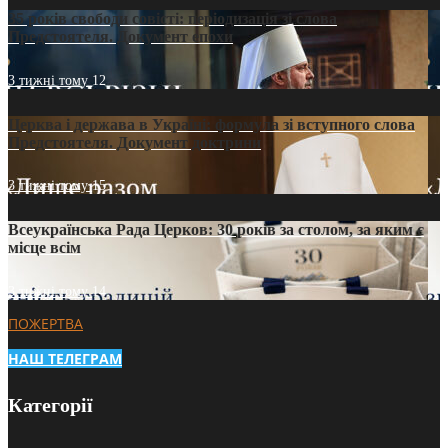
35 років свободи совісті: періодизація зі слова
Предстоятеля. Документ епохи
3 тижні тому
12
Церква і держава в Україні: формула зі вступного слова
Предстоятеля. Документ доктрини
3 тижні тому
15
Всеукраїнська Рада Церков: 30 років за столом, за яким є
місце всім
3 тижні тому
14
ПОЖЕРТВА
НАШ ТЕЛЕГРАМ
Категорії