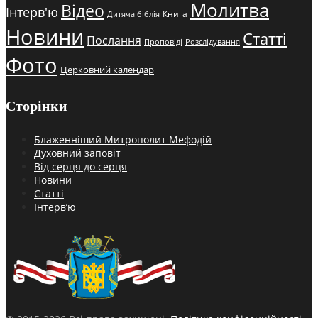
Молитва
Відео
Інтерв'ю
Книга
Дитяча біблія
Новини
Статті
Послання
Проповіді
Розслідування
Фото
Церковний календар
Сторінки
Блаженніший Митрополит Мефодій
Духовний заповіт
Від серця до серця
Новини
Статті
Інтерв’ю