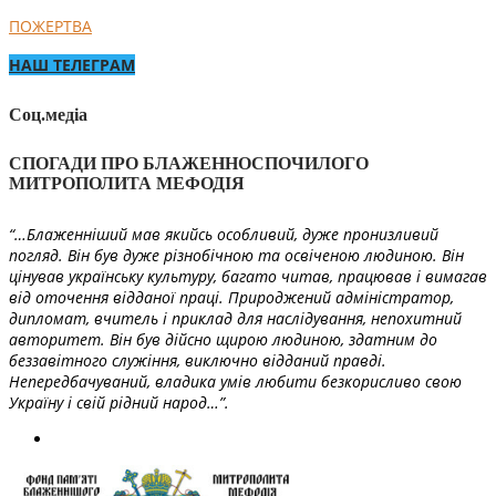
ПОЖЕРТВА
НАШ ТЕЛЕГРАМ
Соц.медіа
СПОГАДИ ПРО БЛАЖЕННОСПОЧИЛОГО
МИТРОПОЛИТА МЕФОДІЯ
“…Блаженніший мав якийсь особливий, дуже пронизливий
погляд. Він був дуже різнобічною та освіченою людиною. Він
цінував українську культуру, багато читав, працював і вимагав
від оточення відданої праці. Природжений адміністратор,
дипломат, вчитель і приклад для наслідування, непохитний
авторитет. Він був дійсно щирою людиною, здатним до
беззавітного служіння, виключно відданий правді.
Непередбачуваний, владика умів любити безкорисливо свою
Україну і свій рідний народ…”.