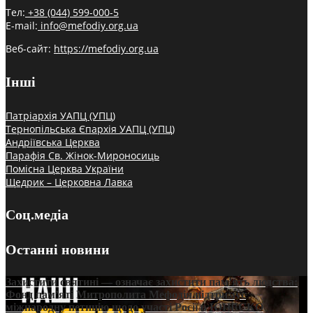
Тел:
+38 (044) 599-000-5
E-mail:
info@mefodiy.org.ua
Веб-сайт:
https://mefodiy.org.ua
Інші
Патріархія УАПЦ (УПЦ)
Тернопільська Єпархія УАПЦ (УПЦ)
Андріївська Церква
Парафія Св. Жінок-Мироносиць
Помісна Церква України
Щедрик – Церковна Лавка
Соц.медіа
Останні новини
Захистити святині — означає захистити пам’ять людства:
Фонд пам’яті Митрополита Мефодія підтримує
міжнародну петицію щодо участі Росії в ЮНЕСКО