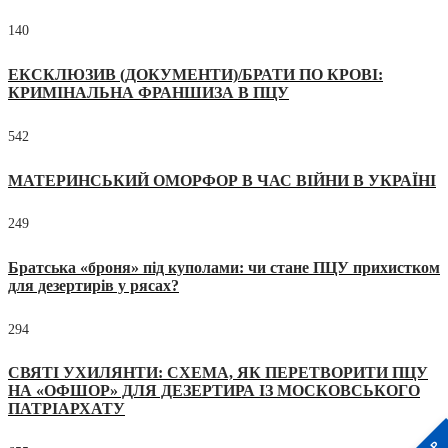
140
ЕКСКЛЮЗИВ (ДОКУМЕНТИ)/БРАТИ ПО КРОВІ:
КРИМІНАЛЬНА ФРАНШИЗА В ПЦУ
542
МАТЕРИНСЬКИЙ ОМОРФОР В ЧАС ВІЙНИ В УКРАЇНІ
249
Братська «броня» під куполами: чи стане ПЦУ прихистком
для дезертирів у рясах?
294
СВЯТІ УХИЛЯНТИ: СХЕМА, ЯК ПЕРЕТВОРИТИ ПЦУ
НА «ОФШОР» ДЛЯ ДЕЗЕРТИРА ІЗ МОСКОВСЬКОГО
ПАТРІАРХАТУ