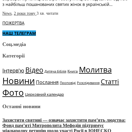
з найбільш пошанованих святих жінок в українській…
News
,
2 роки тому
3 хв.
читати
ПОЖЕРТВА
НАШ ТЕЛЕГРАМ
Соц.медіа
Категорії
Молитва
Відео
Інтерв'ю
Книга
Дитяча біблія
Новини
Статті
Послання
Проповіді
Розслідування
Фото
Церковний календар
Останні новини
Захистити святині — означає захистити пам’ять людства:
Фонд пам’яті Митрополита Мефодія підтримує
міжнародну петицію щодо участі Росії в ЮНЕСКО