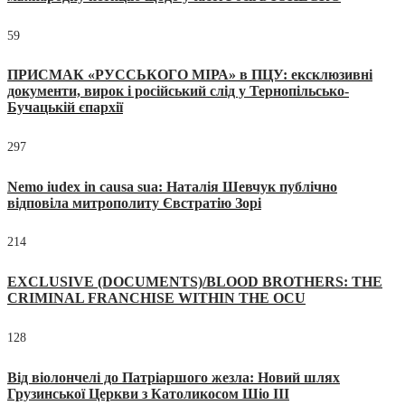
59
ПРИСМАК «РУССЬКОГО МІРА» в ПЦУ: ексклюзивні
документи, вирок і російський слід у Тернопільсько-
Бучацькій єпархії
297
Nemo iudex in causa sua: Наталія Шевчук публічно
відповіла митрополиту Євстратію Зорі
214
EXCLUSIVE (DOCUMENTS)/BLOOD BROTHERS: THE
CRIMINAL FRANCHISE WITHIN THE OCU
128
Від віолончелі до Патріаршого жезла: Новий шлях
Грузинської Церкви з Католикосом Шіо III