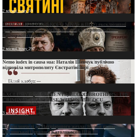
2 місяці тому
59
ПРИСМАК «РУССЬКОГО МІРА» в ПЦУ: ексклюзивні
документи, вирок і російський слід у Тернопільсько-
Бучацькій єпархії
2 місяці тому
297
Nemo iudex in causa sua: Наталія Шевчук публічно
відповіла митрополиту Євстратію Зорі
3 місяці тому
214
EXCLUSIVE (DOCUMENTS)/BLOOD BROTHERS: THE
CRIMINAL FRANCHISE WITHIN THE OCU
3 місяці тому
128
Від віолончелі до Патріаршого жезла: Новий шлях
Грузинської Церкви з Католикосом Шіо III