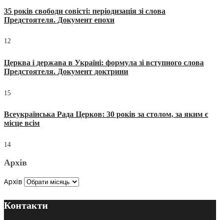
35 років свободи совісті: періодизація зі слова
Предстоятеля. Документ епохи
12
Церква і держава в Україні: формула зі вступного слова
Предстоятеля. Документ доктрини
15
Всеукраїнська Рада Церков: 30 років за столом, за яким є
місце всім
14
Архів
Архів
Контакти