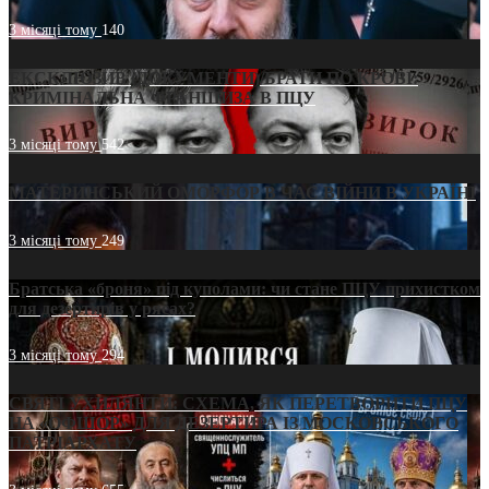
3 місяці тому
140
ЕКСКЛЮЗИВ (ДОКУМЕНТИ)/БРАТИ ПО КРОВІ:
КРИМІНАЛЬНА ФРАНШИЗА В ПЦУ
3 місяці тому
542
МАТЕРИНСЬКИЙ ОМОРФОР В ЧАС ВІЙНИ В УКРАЇНІ
3 місяці тому
249
Братська «броня» під куполами: чи стане ПЦУ прихистком
для дезертирів у рясах?
3 місяці тому
294
СВЯТІ УХИЛЯНТИ: СХЕМА, ЯК ПЕРЕТВОРИТИ ПЦУ
НА «ОФШОР» ДЛЯ ДЕЗЕРТИРА ІЗ МОСКОВСЬКОГО
ПАТРІАРХАТУ