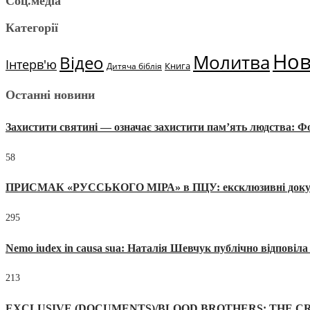
Соц.медіа
Категорії
Но
Молитва
Відео
Інтерв'ю
Книга
Дитяча біблія
Останні новини
Захистити святині — означає захистити пам’ять людства: 
58
ПРИСМАК «РУССЬКОГО МІРА» в ПЦУ: ексклюзивні документи
295
Nemo iudex in causa sua: Наталія Шевчук публічно відповіл
213
EXCLUSIVE (DOCUMENTS)/BLOOD BROTHERS: THE CR