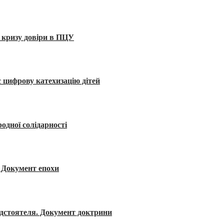
 кризу довіри в ПЦУ
 цифрову катехизацію дітей
одної солідарності
я. Документ епохи
редстоятеля. Документ доктрини