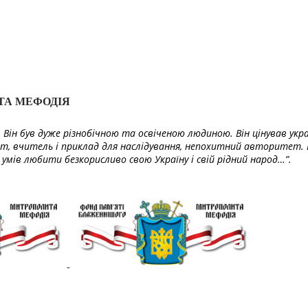
ТА МЕФОДІЯ
Він був дуже різнобічною та освіченою людиною. Він цінував укра
т, вчитель і приклад для наслідування, непохитний авторитет. 
умів любити безкорисливо свою Україну і свій рідний народ…”.