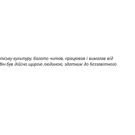
їнську культуру, багато читав, працював і вимагав від
Він був дійсно щирою людиною, здатним до беззавітного