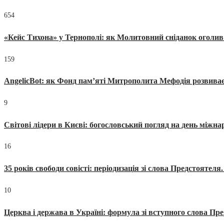
654
«Кейс Тихона» у Тернополі: як Молитовний сніданок оголив
159
AngelicBot: як Фонд пам’яті Митрополита Мефодія розвиває
9
Світові лідери в Києві: богословський погляд на день міжнар
16
35 років свободи совісті: періодизація зі слова Предстоятел
10
Церква і держава в Україні: формула зі вступного слова П