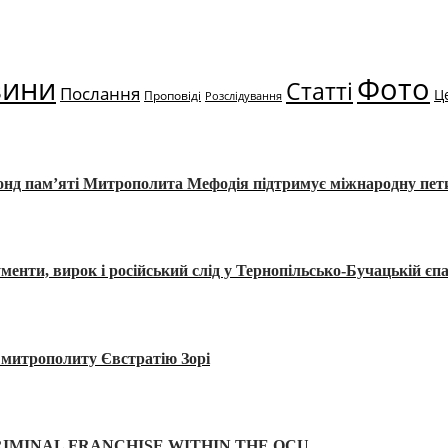
вини
Фото
Статті
Послання
Ц
Проповіді
Розслідування
Фонд пам’яті Митрополита Мефодія підтримує міжнародну пе
, вирок і російський слід у Тернопільсько-Бучацькій єпа
а митрополиту Євстратію Зорі
IMINAL FRANCHISE WITHIN THE OCU