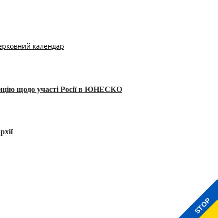
ерковний календар
тицію щодо участі Росії в ЮНЕСКО
рхії
STOP