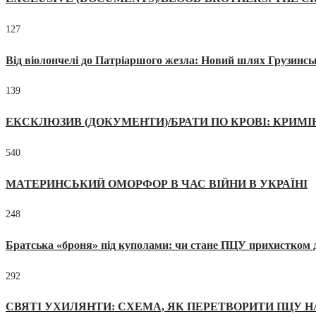
127
Від віолончелі до Патріаршого жезла: Новий шлях Грузинсь
139
ЕКСКЛЮЗИВ (ДОКУМЕНТИ)/БРАТИ ПО КРОВІ: КРИМ
540
МАТЕРИНСЬКИЙ ОМОРФОР В ЧАС ВІЙНИ В УКРАЇНІ
248
Братська «броня» під куполами: чи стане ПЦУ прихистком д
292
СВЯТІ УХИЛЯНТИ: СХЕМА, ЯК ПЕРЕТВОРИТИ ПЦУ Н