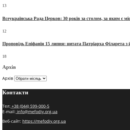
13
Всеукраїнська Рада Церков: 30 років за столом, за яким є мі
12
Проповідь Епіфанія 15 липня: цитата Патріарха Філарета з 
18
Архів
Архів
Контакти
Тел:
+38 (044) 599-000-5
E-mail:
info@mefodiy.org.ua
Веб-сайт:
https://mefodiy.org.ua