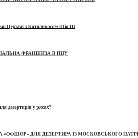
кої Церкви з Католикосом Шіо III
ІНАЛЬНА ФРАНШИЗА В ПЦУ
ля дезертирів у рясах?
А «ОФШОР» ДЛЯ ДЕЗЕРТИРА ІЗ МОСКОВСЬКОГО ПАТР