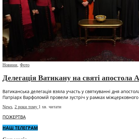
Новини
,
Фото
Делегація Ватикану на святі апостола 
Ватиканська делегація взяла участь у святкуванні дня апосто
Патріарх Варфоломій провели зустріч у рамках міжцерковного 
News
,
2 роки тому
1 хв.
читати
ПОЖЕРТВА
НАШ ТЕЛЕГРАМ