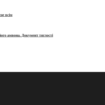
сце всім
його амвона. Документ тяглості