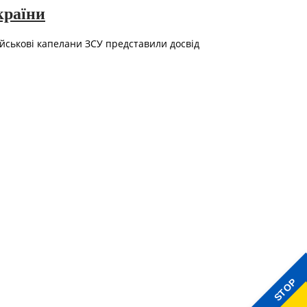
країни
ійськові капелани ЗСУ представили досвід
STOP