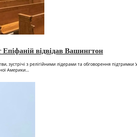
т Епіфаній відвідав Вашингтон
и, зустрічі з релігійними лідерами та обговорення підтримки У
чної Америки…