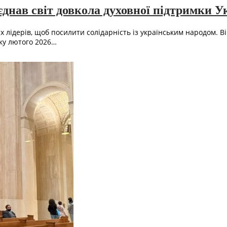
днав світ довкола духовної підтримки У
х лідерів, щоб посилити солідарність із українським народом. В
тку лютого 2026…