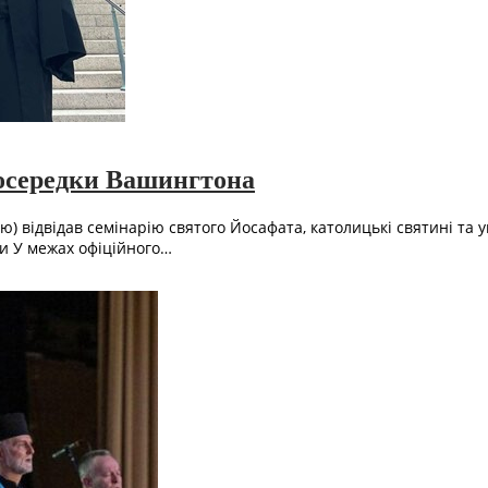
 осередки Вашингтона
 відвідав семінарію святого Йосафата, католицькі святині та у
ди У межах офіційного…