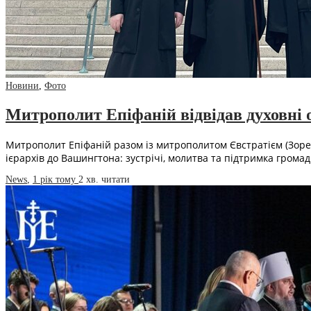
Новини
,
Фото
Митрополит Епіфаній відвідав духовні
Митрополит Епіфаній разом із митрополитом Євстратієм (Зорею)
ієрархів до Вашингтона: зустрічі, молитва та підтримка грома
News
,
1 рік тому
2 хв.
читати