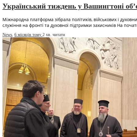
Український тиждень у Вашингтоні об’є
Міжнародна платформа зібрала політиків, військових і духовни
служіння на фронті та духовної підтримки захисників На поча
News
,
6 місяців тому
2 хв.
читати