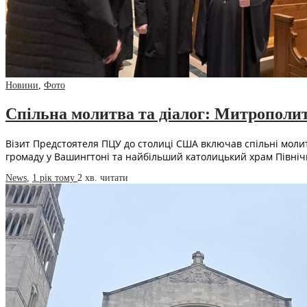
Новини
,
Фото
Спільна молитва та діалог: Митрополи
Візит Предстоятеля ПЦУ до столиці США включав спільні молитв
громаду у Вашингтоні та найбільший католицький храм Півні
News
,
1 рік тому
2 хв.
читати