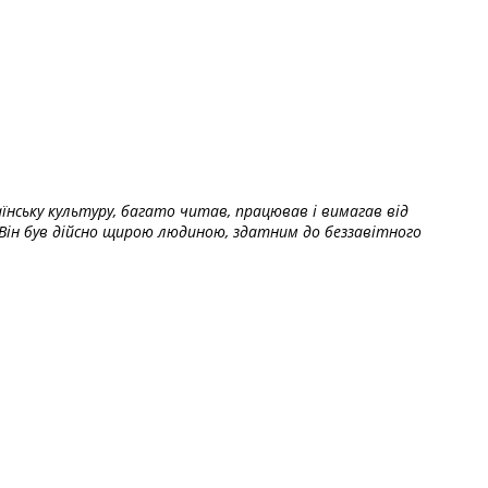
їнську культуру, багато читав, працював і вимагав від
Він був дійсно щирою людиною, здатним до беззавітного