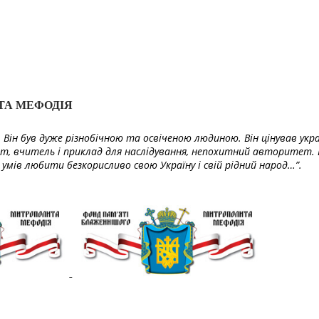
ТА МЕФОДІЯ
Він був дуже різнобічною та освіченою людиною. Він цінував укра
т, вчитель і приклад для наслідування, непохитний авторитет. 
умів любити безкорисливо свою Україну і свій рідний народ…”.