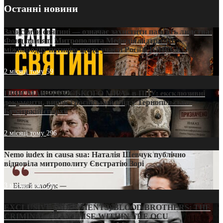
Останні новини
Захистити святині — означає захистити пам’ять людства:
Фонд пам’яті Митрополита Мефодія підтримує
міжнародну петицію щодо участі Росії в ЮНЕСКО
2 місяці тому
59
ПРИСМАК «РУССЬКОГО МІРА» в ПЦУ: ексклюзивні
документи, вирок і російський слід у Тернопільсько-
Бучацькій єпархії
2 місяці тому
296
Nemo iudex in causa sua: Наталія Шевчук публічно
відповіла митрополиту Євстратію Зорі
3 місяці тому
213
EXCLUSIVE (DOCUMENTS)/BLOOD BROTHERS: THE
CRIMINAL FRANCHISE WITHIN THE OCU