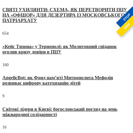
СВЯТІ УХИЛЯНТИ: СХЕМА, ЯК ПЕРЕТВОРИТИ ПЦУ
НА «ОФШОР» ДЛЯ ДЕЗЕРТИРА ІЗ МОСКОВСЬКОГО
STOP
ПАТРІАРХАТУ
WAR
654
«Кейс Тихона» у Тернополі: як Молитовний сніданок
оголив кризу довіри в ПЦУ
160
AngelicBot: як Фонд пам’яті Митрополита Мефодія
розвиває цифрову катехизацію дітей
9
Світові лідери в Києві: богословський погляд на день
міжнародної солідарності
16