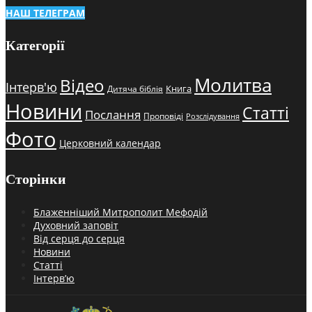
НАШ ТЕЛЕГРАМ
Категорії
Молитва
Відео
Інтерв'ю
Книга
Дитяча біблія
Новини
Статті
Послання
Проповіді
Розслідування
Фото
Церковний календар
Сторінки
Блаженніший Митрополит Мефодій
Духовний заповіт
Від серця до серця
Новини
Статті
Інтерв’ю