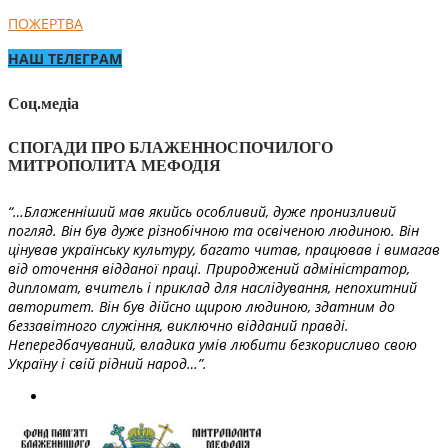
ПОЖЕРТВА
НАШ ТЕЛЕГРАМ
Соц.медіа
СПОГАДИ ПРО БЛАЖЕННОСПОЧИЛОГО
МИТРОПОЛИТА МЕФОДІЯ
“…Блаженніший мав якийсь особливий, дуже пронизливий
погляд. Він був дуже різнобічною та освіченою людиною. Він
цінував українську культуру, багато читав, працював і вимагав
від оточення відданої праці. Природжений адміністратор,
дипломат, вчитель і приклад для наслідування, непохитний
авторитет. Він був дійсно щирою людиною, здатним до
беззавітного служіння, виключно відданий правді.
Непередбачуваний, владика умів любити безкорисливо свою
Україну і свій рідний народ…”.