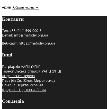
Архів
Контакти
Тел:
+38 (044) 599-000-5
E-mail:
info@mefodiy.org.ua
Веб-сайт:
https://mefodiy.org.ua
Інші
Патріархія УАПЦ (УПЦ)
Тернопільська Єпархія УАПЦ (УПЦ)
Андріївська Церква
Парафія Св. Жінок-Мироносиць
Помісна Церква України
Щедрик – Церковна Лавка
Соц.медіа