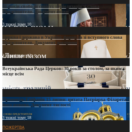
35 років свободи совісті: періодизація зі слова
Предстоятеля. Документ епохи
3 тижні тому
10
Церква і держава в Україні: формула зі вступного слова
Предстоятеля. Документ доктрини
3 тижні тому
13
Всеукраїнська Рада Церков: 30 років за столом, за яким є
місце всім
3 тижні тому
13
Проповідь Епіфанія 15 липня: цитата Патріарха Філарета з
його амвона. Документ тяглості
3 тижні тому
18
ПОЖЕРТВА