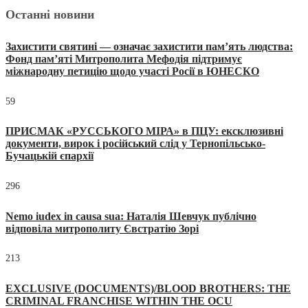
Останні новини
Захистити святині — означає захистити пам’ять людства:
Фонд пам’яті Митрополита Мефодія підтримує
міжнародну петицію щодо участі Росії в ЮНЕСКО
59
ПРИСМАК «РУССЬКОГО МІРА» в ПЦУ: ексклюзивні
документи, вирок і російський слід у Тернопільсько-
Бучацькій єпархії
296
Nemo iudex in causa sua: Наталія Шевчук публічно
відповіла митрополиту Євстратію Зорі
213
EXCLUSIVE (DOCUMENTS)/BLOOD BROTHERS: THE
CRIMINAL FRANCHISE WITHIN THE OCU