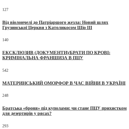
127
Від віолончелі до Патріаршого жезла: Новий шлях
Грузинської Церкви з Католикосом Шіо III
140
ЕКСКЛЮЗИВ (ДОКУМЕНТИ)/БРАТИ ПО КРОВІ:
КРИМІНАЛЬНА ФРАНШИЗА В ПЦУ
542
МАТЕРИНСЬКИЙ ОМОРФОР В ЧАС ВІЙНИ В УКРАЇНІ
248
Братська «броня» під куполами: чи стане ПЦУ прихистком
для дезертирів у рясах?
293