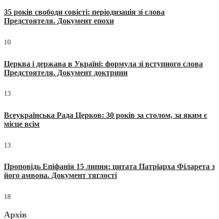
35 років свободи совісті: періодизація зі слова
Предстоятеля. Документ епохи
10
Церква і держава в Україні: формула зі вступного слова
Предстоятеля. Документ доктрини
13
Всеукраїнська Рада Церков: 30 років за столом, за яким є
місце всім
13
Проповідь Епіфанія 15 липня: цитата Патріарха Філарета з
його амвона. Документ тяглості
18
Архів