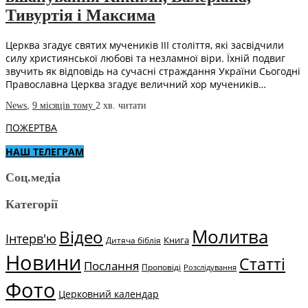
Тивуртія і Максима
Церква згадує святих мучеників III століття, які засвідчили
силу християнської любові та незламної віри. Їхній подвиг
звучить як відповідь на сучасні страждання України Сьогодні
Православна Церква згадує величний хор мучеників…
News
,
9 місяців тому
2 хв.
читати
ПОЖЕРТВА
НАШ ТЕЛЕГРАМ
Соц.медіа
Категорії
Молитва
Відео
Інтерв'ю
Книга
Дитяча біблія
Новини
Статті
Послання
Проповіді
Розслідування
Фото
Церковний календар