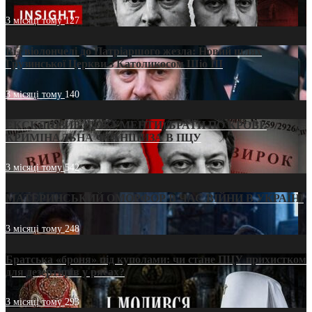
3 місяці тому
127
Від віолончелі до Патріаршого жезла: Новий шлях
Грузинської Церкви з Католикосом Шіо III
3 місяці тому
140
ЕКСКЛЮЗИВ (ДОКУМЕНТИ)/БРАТИ ПО КРОВІ:
КРИМІНАЛЬНА ФРАНШИЗА В ПЦУ
3 місяці тому
542
МАТЕРИНСЬКИЙ ОМОРФОР В ЧАС ВІЙНИ В УКРАЇНІ
3 місяці тому
248
Братська «броня» під куполами: чи стане ПЦУ прихистком
для дезертирів у рясах?
3 місяці тому
293