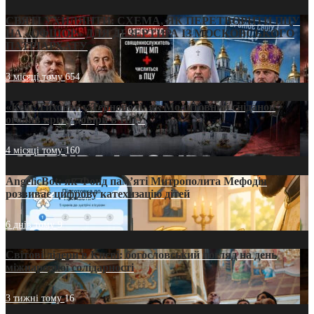
СВЯТІ УХИЛЯНТИ: СХЕМА, ЯК ПЕРЕТВОРИТИ ПЦУ
НА «ОФШОР» ДЛЯ ДЕЗЕРТИРА ІЗ МОСКОВСЬКОГО
ПАТРІАРХАТУ
3 місяці тому
654
«Кейс Тихона» у Тернополі: як Молитовний сніданок
оголив кризу довіри в ПЦУ
4 місяці тому
160
AngelicBot: як Фонд пам’яті Митрополита Мефодія
розвиває цифрову катехизацію дітей
6 днів тому
9
Світові лідери в Києві: богословський погляд на день
міжнародної солідарності
3 тижні тому
16