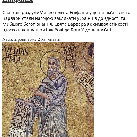
Святкові роздумиМитрополита Епіфанія у деньпам’яті святої
Варвари стали нагодою закликати українців до єдності та
глибшого богопізнання. Свята Варвара як символ стійкості,
вдосконалення віри і любові до Бога У день пам’яті…
News
,
2 роки тому
2 хв.
читати