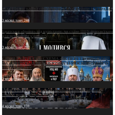
МАТЕРИНСЬКИЙ ОМОРФОР В ЧАС ВІЙНИ В УКРАЇНІ
3 місяці тому
248
Братська «броня» під куполами: чи стане ПЦУ прихистком
для дезертирів у рясах?
3 місяці тому
292
СВЯТІ УХИЛЯНТИ: СХЕМА, ЯК ПЕРЕТВОРИТИ ПЦУ
НА «ОФШОР» ДЛЯ ДЕЗЕРТИРА ІЗ МОСКОВСЬКОГО
ПАТРІАРХАТУ
3 місяці тому
654
«Кейс Тихона» у Тернополі: як Молитовний сніданок
оголив кризу довіри в ПЦУ
4 місяці тому
159