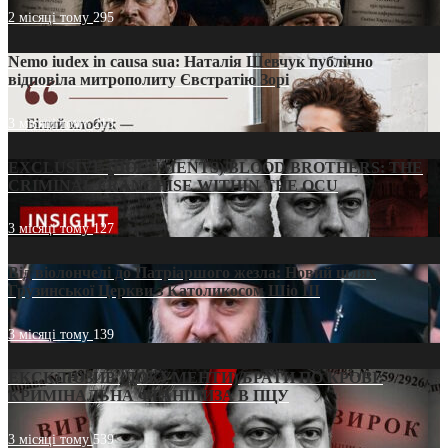
2 місяці тому
295
Nemo iudex in causa sua: Наталія Шевчук публічно
відповіла митрополиту Євстратію Зорі
3 місяці тому
213
EXCLUSIVE (DOCUMENTS)/BLOOD BROTHERS: THE
CRIMINAL FRANCHISE WITHIN THE OCU
3 місяці тому
127
Від віолончелі до Патріаршого жезла: Новий шлях
Грузинської Церкви з Католикосом Шіо III
3 місяці тому
139
ЕКСКЛЮЗИВ (ДОКУМЕНТИ)/БРАТИ ПО КРОВІ:
КРИМІНАЛЬНА ФРАНШИЗА В ПЦУ
3 місяці тому
539