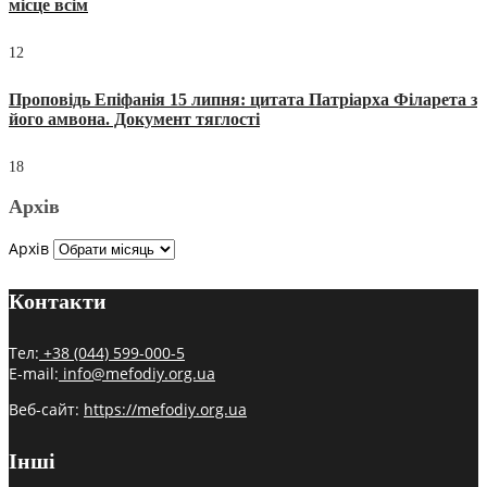
місце всім
12
Проповідь Епіфанія 15 липня: цитата Патріарха Філарета з
його амвона. Документ тяглості
18
Архів
Архів
Контакти
Тел:
+38 (044) 599-000-5
E-mail:
info@mefodiy.org.ua
Веб-сайт:
https://mefodiy.org.ua
Інші