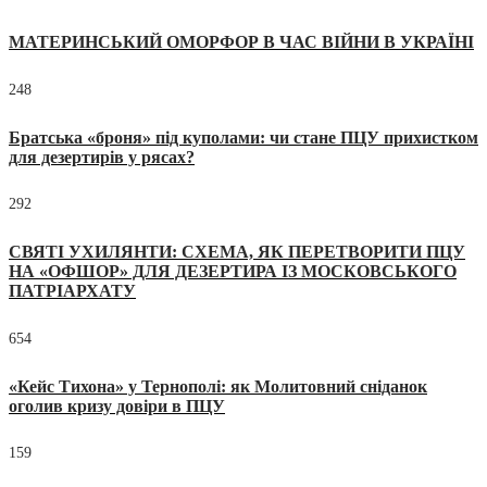
МАТЕРИНСЬКИЙ ОМОРФОР В ЧАС ВІЙНИ В УКРАЇНІ
248
Братська «броня» під куполами: чи стане ПЦУ прихистком
для дезертирів у рясах?
292
СВЯТІ УХИЛЯНТИ: СХЕМА, ЯК ПЕРЕТВОРИТИ ПЦУ
НА «ОФШОР» ДЛЯ ДЕЗЕРТИРА ІЗ МОСКОВСЬКОГО
ПАТРІАРХАТУ
654
«Кейс Тихона» у Тернополі: як Молитовний сніданок
оголив кризу довіри в ПЦУ
159