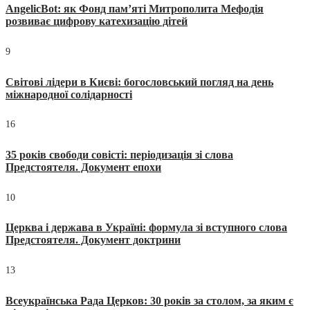
AngelicBot: як Фонд пам’яті Митрополита Мефодія
розвиває цифрову катехизацію дітей
9
Світові лідери в Києві: богословський погляд на день
міжнародної солідарності
16
35 років свободи совісті: періодизація зі слова
Предстоятеля. Документ епохи
10
Церква і держава в Україні: формула зі вступного слова
Предстоятеля. Документ доктрини
13
Всеукраїнська Рада Церков: 30 років за столом, за яким є