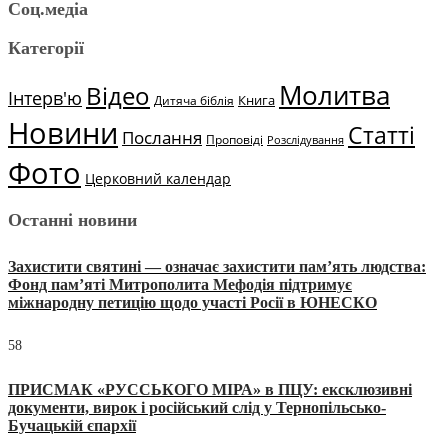
Соц.медіа
Категорії
Молитва
Відео
Інтерв'ю
Книга
Дитяча біблія
Новини
Статті
Послання
Проповіді
Розслідування
Фото
Церковний календар
Останні новини
Захистити святині — означає захистити пам’ять людства:
Фонд пам’яті Митрополита Мефодія підтримує
міжнародну петицію щодо участі Росії в ЮНЕСКО
58
ПРИСМАК «РУССЬКОГО МІРА» в ПЦУ: ексклюзивні
документи, вирок і російський слід у Тернопільсько-
Бучацькій єпархії