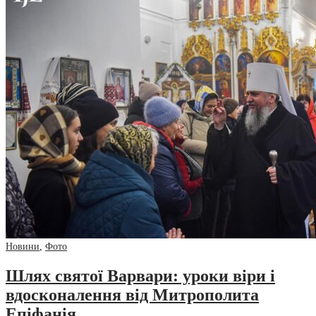
Новини
,
Фото
Шлях святої Варвари: уроки віри і
вдосконалення від Митрополита
Епіфанія