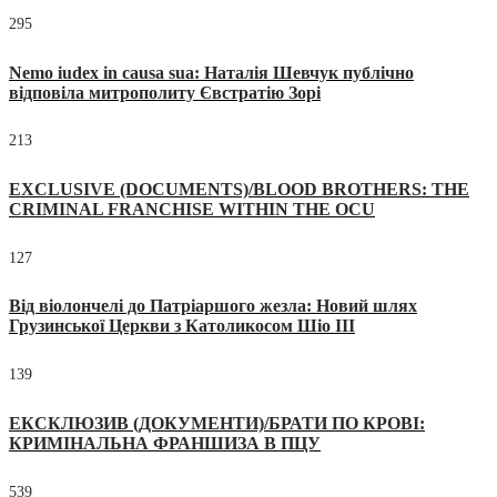
295
Nemo iudex in causa sua: Наталія Шевчук публічно
відповіла митрополиту Євстратію Зорі
213
EXCLUSIVE (DOCUMENTS)/BLOOD BROTHERS: THE
CRIMINAL FRANCHISE WITHIN THE OCU
127
Від віолончелі до Патріаршого жезла: Новий шлях
Грузинської Церкви з Католикосом Шіо III
139
ЕКСКЛЮЗИВ (ДОКУМЕНТИ)/БРАТИ ПО КРОВІ:
КРИМІНАЛЬНА ФРАНШИЗА В ПЦУ
539