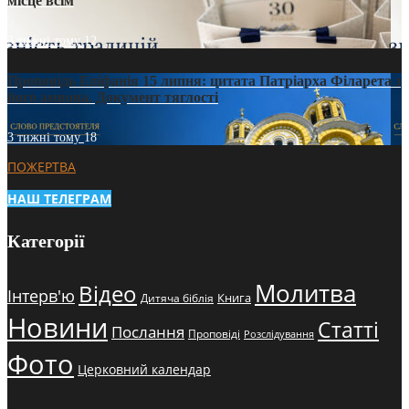
місце всім
3 тижні тому
12
Проповідь Епіфанія 15 липня: цитата Патріарха Філарета з
його амвона. Документ тяглості
3 тижні тому
18
ПОЖЕРТВА
НАШ ТЕЛЕГРАМ
Категорії
Молитва
Відео
Інтерв'ю
Книга
Дитяча біблія
Новини
Статті
Послання
Проповіді
Розслідування
Фото
Церковний календар