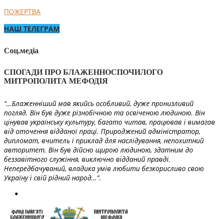
ПОЖЕРТВА
НАШ ТЕЛЕГРАМ
Соц.медіа
СПОГАДИ ПРО БЛАЖЕННОСПОЧИЛОГО
МИТРОПОЛИТА МЕФОДІЯ
“…Блаженніший мав якийсь особливий, дуже пронизливий
погляд. Він був дуже різнобічною та освіченою людиною. Він
цінував українську культуру, багато читав, працював і вимагав
від оточення відданої праці. Природжений адміністратор,
дипломат, вчитель і приклад для наслідування, непохитний
авторитет. Він був дійсно щирою людиною, здатним до
беззавітного служіння, виключно відданий правді.
Непередбачуваний, владика умів любити безкорисливо свою
Україну і свій рідний народ…”.