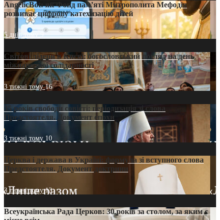
AngelicBot: як Фонд пам’яті Митрополита Мефодія
розвиває цифрову катехизацію дітей
5 днів тому
9
Світові лідери в Києві: богословський погляд на день
міжнародної солідарності
3 тижні тому
16
35 років свободи совісті: періодизація зі слова
Предстоятеля. Документ епохи
3 тижні тому
10
Церква і держава в Україні: формула зі вступного слова
Предстоятеля. Документ доктрини
3 тижні тому
13
Всеукраїнська Рада Церков: 30 років за столом, за яким є