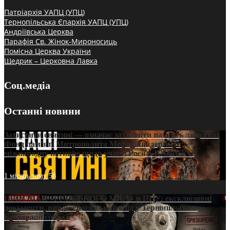
Патріархія УАПЦ (УПЦ)
Тернопільська Єпархія УАПЦ (УПЦ)
Андріївська Церква
Парафія Св. Жінок-Мироносиць
Помісна Церква України
Щедрик – Церковна Лавка
Соц.медіа
Останні новини
Захистити святині — означає захистити пам’ять людства:
Фонд пам’яті Митрополита Мефодія підтримує
міжнародну петицію щодо участі Росії в ЮНЕСКО
1 місяць тому
58
ПРИСМАК «РУССЬКОГО МІРА» в ПЦУ: ексклюзивні
документи, вирок і російський слід у Тернопільсько-
Бучацькій єпархії