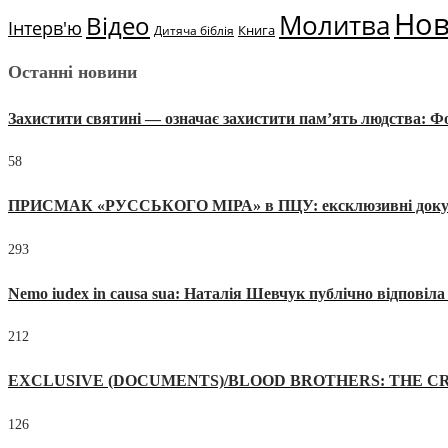
Но
Молитва
Відео
Інтерв'ю
Книга
Дитяча біблія
Останні новини
Захистити святині — означає захистити пам’ять людства: 
58
ПРИСМАК «РУССЬКОГО МІРА» в ПЦУ: ексклюзивні документи
293
Nemo iudex in causa sua: Наталія Шевчук публічно відповіл
212
EXCLUSIVE (DOCUMENTS)/BLOOD BROTHERS: THE CR
126