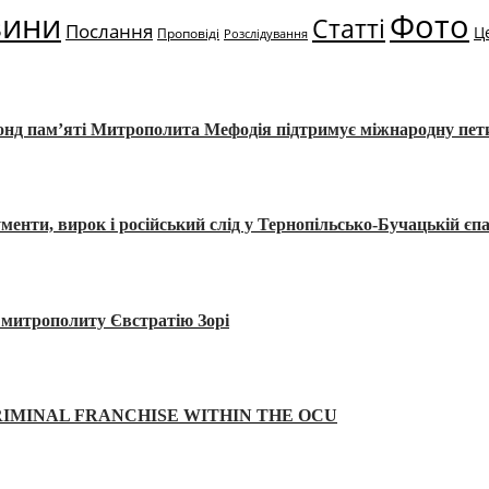
вини
Фото
Статті
Послання
Ц
Проповіді
Розслідування
Фонд пам’яті Митрополита Мефодія підтримує міжнародну пе
, вирок і російський слід у Тернопільсько-Бучацькій єпа
а митрополиту Євстратію Зорі
IMINAL FRANCHISE WITHIN THE OCU