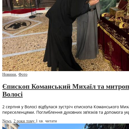
Новини
,
Фото
Єпископ Команський Михаїл та митропо
Волосі
2 серпня у Волосі відбулася зустріч єпископа Команського Ми
переселенцями. Поглиблення духовних зв’язків та допомога у
News
,
2 роки тому
1 хв.
читати