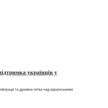
ідтримка українців у
півпраця та духовна опіка над українськими