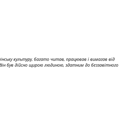
їнську культуру, багато читав, працював і вимагав від
Він був дійсно щирою людиною, здатним до беззавітного