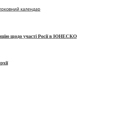
ерковний календар
тицію щодо участі Росії в ЮНЕСКО
рхії