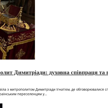
лит Димитріади: духовна співпраця та п
хаїла з митрополитом Димитріади Ігнатієм, де обговорювалися с
країнським переселенцям у…