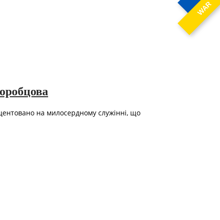
WAR
Горобцова
кцентовано на милосердному служінні, що