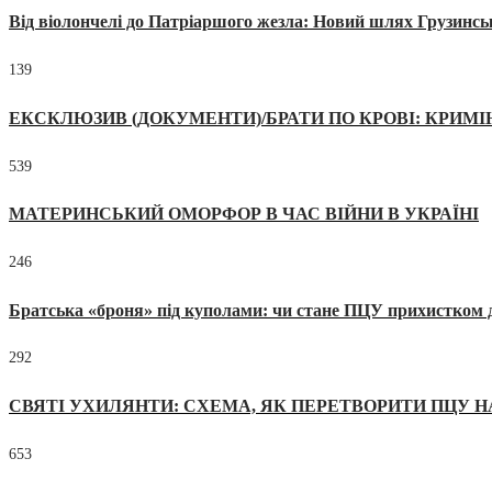
Від віолончелі до Патріаршого жезла: Новий шлях Грузинсь
139
ЕКСКЛЮЗИВ (ДОКУМЕНТИ)/БРАТИ ПО КРОВІ: КРИМ
539
МАТЕРИНСЬКИЙ ОМОРФОР В ЧАС ВІЙНИ В УКРАЇНІ
246
Братська «броня» під куполами: чи стане ПЦУ прихистком д
292
СВЯТІ УХИЛЯНТИ: СХЕМА, ЯК ПЕРЕТВОРИТИ ПЦУ Н
653