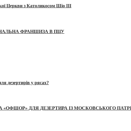
кої Церкви з Католикосом Шіо III
ІНАЛЬНА ФРАНШИЗА В ПЦУ
ля дезертирів у рясах?
А «ОФШОР» ДЛЯ ДЕЗЕРТИРА ІЗ МОСКОВСЬКОГО ПАТР