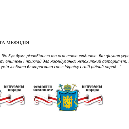
ТА МЕФОДІЯ
Він був дуже різнобічною та освіченою людиною. Він цінував укра
т, вчитель і приклад для наслідування, непохитний авторитет. 
умів любити безкорисливо свою Україну і свій рідний народ…”.