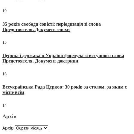
19
35 років свободи совісті: періодизація зі слова
Предстоятеля. Документ епохи
13
Церква і держава в Україні: формула зі вступного слова
Предстоятеля. Документ доктрини
16
Всеукраїнська Рада Церков: 30 років за столом, за яким є
місце всім
14
Архів
Архів