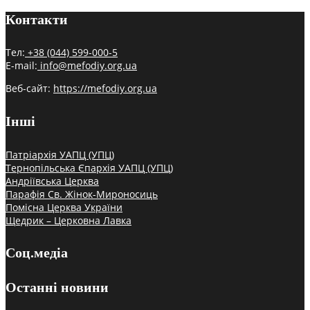
Контакти
Тел:
+38 (044) 599-000-5
E-mail:
info@mefodiy.org.ua
Веб-сайт:
https://mefodiy.org.ua
Інші
Патріархія УАПЦ (УПЦ)
Тернопільська Єпархія УАПЦ (УПЦ)
Андріївська Церква
Парафія Св. Жінок-Мироносиць
Помісна Церква України
Щедрик – Церковна Лавка
Соц.медіа
Останні новини