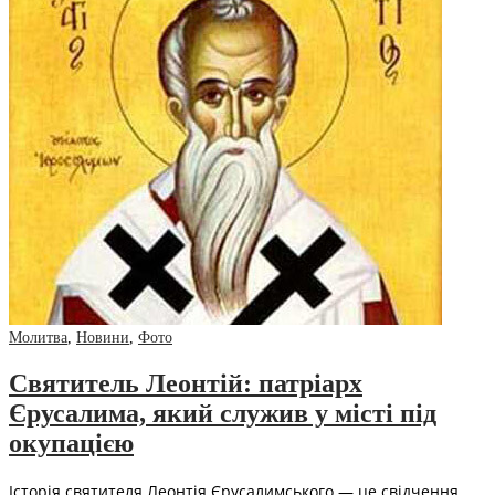
Молитва
,
Новини
,
Фото
Святитель Леонтій: патріарх
Єрусалима, який служив у місті під
окупацією
Історія святителя Леонтія Єрусалимського — це свідчення