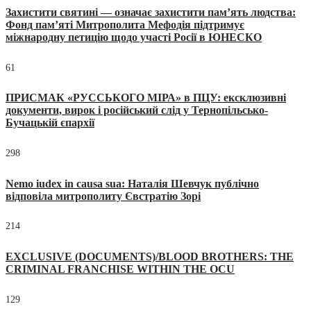
Захистити святині — означає захистити пам’ять людства:
Фонд пам’яті Митрополита Мефодія підтримує
міжнародну петицію щодо участі Росії в ЮНЕСКО
61
ПРИСМАК «РУССЬКОГО МІРА» в ПЦУ: ексклюзивні
документи, вирок і російський слід у Тернопільсько-
Бучацькій єпархії
298
Nemo iudex in causa sua: Наталія Шевчук публічно
відповіла митрополиту Євстратію Зорі
214
EXCLUSIVE (DOCUMENTS)/BLOOD BROTHERS: THE
CRIMINAL FRANCHISE WITHIN THE OCU
129