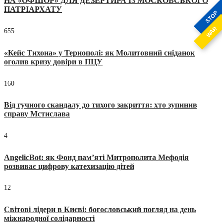
НА «ОФШОР» ДЛЯ ДЕЗЕРТИРА ІЗ МОСКОВСЬКОГО
ПАТРІАРХАТУ
STOP
WAR
655
«Кейс Тихона» у Тернополі: як Молитовний сніданок
оголив кризу довіри в ПЦУ
160
Від гучного скандалу до тихого закриття: хто зупинив
справу Мстислава
4
AngelicBot: як Фонд пам’яті Митрополита Мефодія
розвиває цифрову катехизацію дітей
12
Світові лідери в Києві: богословський погляд на день
міжнародної солідарності