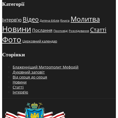
Категорії
Молитва
Відео
Інтерв'ю
Книга
Дитяча біблія
Новини
Статті
Послання
Проповіді
Розслідування
Фото
Церковний календар
Сторінки
Блаженніший Митрополит Мефодій
Духовний заповіт
Від серця до серця
Новини
Статті
Інтерв’ю