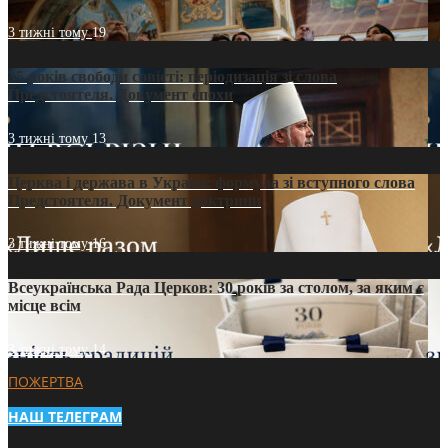
3 тижні тому
19
35 років свободи совісті: періодизація зі слова
Предстоятеля. Документ епохи
3 тижні тому
13
Церква і держава в Україні: формула зі вступного слова
Предстоятеля. Документ доктрини
3 тижні тому
16
Всеукраїнська Рада Церков: 30 років за столом, за яким є
місце всім
3 тижні тому
14
ПОЖЕРТВА
НАШ ТЕЛЕГРАМ