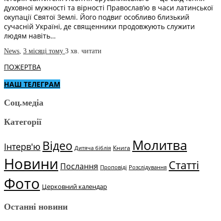
духовної мужності та вірності Православ’ю в часи латинської
окупації Святої Землі. Його подвиг особливо близький
сучасній Україні, де священники продовжують служити
людям навіть…
News
,
3 місяці тому
3 хв.
читати
ПОЖЕРТВА
НАШ ТЕЛЕГРАМ
Соц.медіа
Категорії
Молитва
Відео
Інтерв'ю
Книга
Дитяча біблія
Новини
Статті
Послання
Проповіді
Розслідування
Фото
Церковний календар
Останні новини