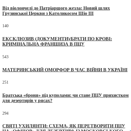
Від віолончелі до Патріаршого жезла: Новий шлях
Грузинської Церкви з Католикосом Шіо III
140
ЕКСКЛЮЗИВ (ДОКУМЕНТИ)/БРАТИ ПО КРОВІ:
КРИМІНАЛЬНА ФРАНШИЗА В ПЦУ
543
МАТЕРИНСЬКИЙ ОМОРФОР В ЧАС ВІЙНИ В УКРАЇНІ
251
Братська «броня» під куполами: чи стане ПЦУ прихистком
для дезертирів у рясах?
294
СВЯТІ УХИЛЯНТИ: СХЕМА, ЯК ПЕРЕТВОРИТИ ПЦУ