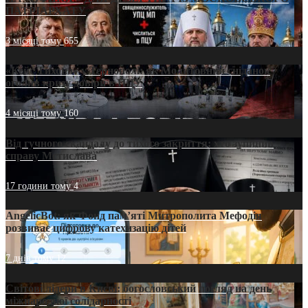
ПАТРІАРХАТУ
3 місяці тому
655
«Кейс Тихона» у Тернополі: як Молитовний сніданок
оголив кризу довіри в ПЦУ
4 місяці тому
160
Від гучного скандалу до тихого закриття: хто зупинив
справу Мстислава
17 години тому
4
AngelicBot: як Фонд пам’яті Митрополита Мефодія
розвиває цифрову катехизацію дітей
7 днів тому
12
Світові лідери в Києві: богословський погляд на день
міжнародної солідарності