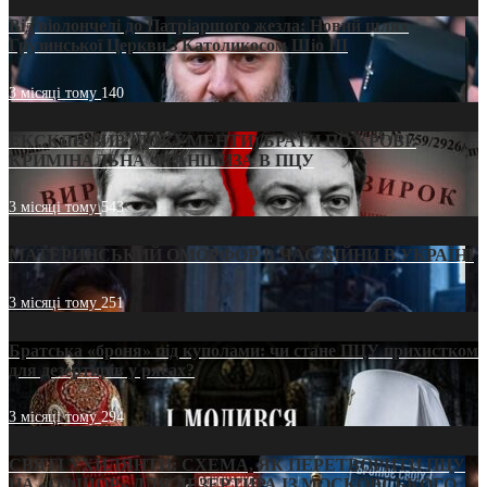
Від віолончелі до Патріаршого жезла: Новий шлях
Грузинської Церкви з Католикосом Шіо III
3 місяці тому
140
ЕКСКЛЮЗИВ (ДОКУМЕНТИ)/БРАТИ ПО КРОВІ:
КРИМІНАЛЬНА ФРАНШИЗА В ПЦУ
3 місяці тому
543
МАТЕРИНСЬКИЙ ОМОРФОР В ЧАС ВІЙНИ В УКРАЇНІ
3 місяці тому
251
Братська «броня» під куполами: чи стане ПЦУ прихистком
для дезертирів у рясах?
3 місяці тому
294
СВЯТІ УХИЛЯНТИ: СХЕМА, ЯК ПЕРЕТВОРИТИ ПЦУ
НА «ОФШОР» ДЛЯ ДЕЗЕРТИРА ІЗ МОСКОВСЬКОГО