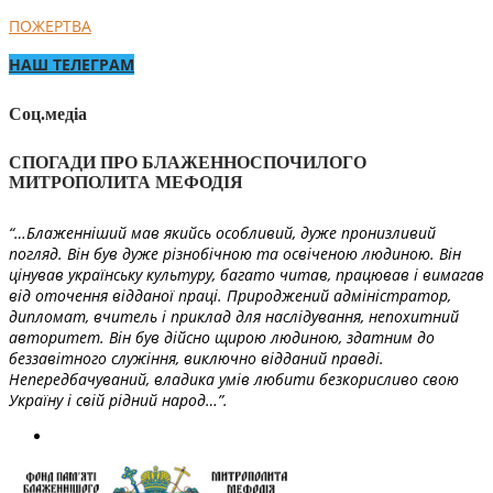
ПОЖЕРТВА
НАШ ТЕЛЕГРАМ
Соц.медіа
СПОГАДИ ПРО БЛАЖЕННОСПОЧИЛОГО
МИТРОПОЛИТА МЕФОДІЯ
“…Блаженніший мав якийсь особливий, дуже пронизливий
погляд. Він був дуже різнобічною та освіченою людиною. Він
цінував українську культуру, багато читав, працював і вимагав
від оточення відданої праці. Природжений адміністратор,
дипломат, вчитель і приклад для наслідування, непохитний
авторитет. Він був дійсно щирою людиною, здатним до
беззавітного служіння, виключно відданий правді.
Непередбачуваний, владика умів любити безкорисливо свою
Україну і свій рідний народ…”.