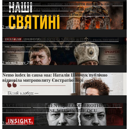
Захистити святині — означає захистити пам’ять людства:
Фонд пам’яті Митрополита Мефодія підтримує
міжнародну петицію щодо участі Росії в ЮНЕСКО
2 місяці тому
61
ПРИСМАК «РУССЬКОГО МІРА» в ПЦУ: ексклюзивні
документи, вирок і російський слід у Тернопільсько-
Бучацькій єпархії
2 місяці тому
298
Nemo iudex in causa sua: Наталія Шевчук публічно
відповіла митрополиту Євстратію Зорі
3 місяці тому
214
EXCLUSIVE (DOCUMENTS)/BLOOD BROTHERS: THE
CRIMINAL FRANCHISE WITHIN THE OCU
3 місяці тому
129