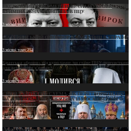
ЕКСКЛЮЗИВ (ДОКУМЕНТИ)/БРАТИ ПО КРОВІ:
КРИМІНАЛЬНА ФРАНШИЗА В ПЦУ
3 місяці тому
545
МАТЕРИНСЬКИЙ ОМОРФОР В ЧАС ВІЙНИ В УКРАЇНІ
3 місяці тому
252
Братська «броня» під куполами: чи стане ПЦУ прихистком
для дезертирів у рясах?
3 місяці тому
295
СВЯТІ УХИЛЯНТИ: СХЕМА, ЯК ПЕРЕТВОРИТИ ПЦУ
НА «ОФШОР» ДЛЯ ДЕЗЕРТИРА ІЗ МОСКОВСЬКОГО
ПАТРІАРХАТУ
3 місяці тому
658
«Кейс Тихона» у Тернополі: як Молитовний сніданок