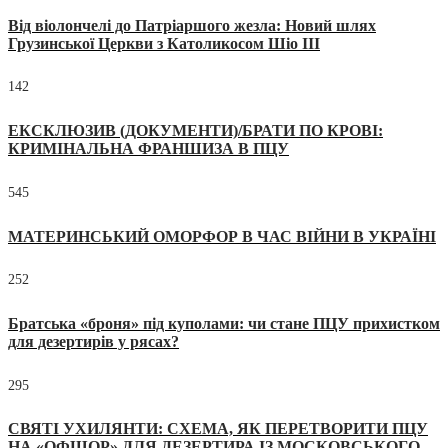
Від віолончелі до Патріаршого жезла: Новий шлях
Грузинської Церкви з Католикосом Шіо III
142
ЕКСКЛЮЗИВ (ДОКУМЕНТИ)/БРАТИ ПО КРОВІ:
КРИМІНАЛЬНА ФРАНШИЗА В ПЦУ
545
МАТЕРИНСЬКИЙ ОМОРФОР В ЧАС ВІЙНИ В УКРАЇНІ
252
Братська «броня» під куполами: чи стане ПЦУ прихистком
для дезертирів у рясах?
295
СВЯТІ УХИЛЯНТИ: СХЕМА, ЯК ПЕРЕТВОРИТИ ПЦУ
НА «ОФШОР» ДЛЯ ДЕЗЕРТИРА ІЗ МОСКОВСЬКОГО