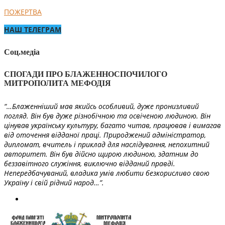
ПОЖЕРТВА
НАШ ТЕЛЕГРАМ
Соц.медіа
СПОГАДИ ПРО БЛАЖЕННОСПОЧИЛОГО
МИТРОПОЛИТА МЕФОДІЯ
“…Блаженніший мав якийсь особливий, дуже пронизливий
погляд. Він був дуже різнобічною та освіченою людиною. Він
цінував українську культуру, багато читав, працював і вимагав
від оточення відданої праці. Природжений адміністратор,
дипломат, вчитель і приклад для наслідування, непохитний
авторитет. Він був дійсно щирою людиною, здатним до
беззавітного служіння, виключно відданий правді.
Непередбачуваний, владика умів любити безкорисливо свою
Україну і свій рідний народ…”.