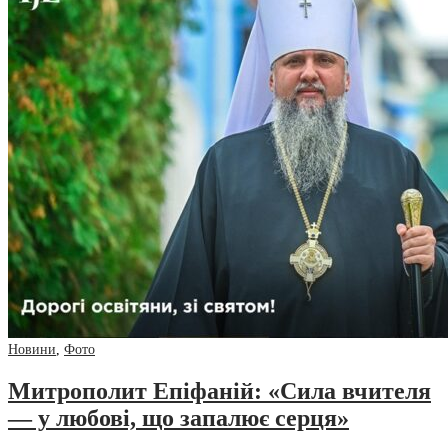
Новини
,
Фото
Митрополит Епіфаній: «Сила вчителя
— у любові, що запалює серця»