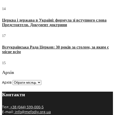
14
Церква і держава в Україні: формула зі вступного слова
Предстоятеля. Документ доктрини
17
Всеукраїнська Рада Церков: 30 років за столом, за яким є
місце всім
15
Архів
Архів
Контакти
Тел:
+38 (044) 599-000-5
E-mail:
info@mefodiy.org.ua