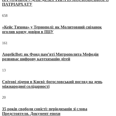
ПАТРІАРХАТУ
658
«Кейс Тихона» у Тернополі: як Молитовний сніданок
оголив кризу довіри в ПЦУ
161
AngelicBot: як Фонд пам’яті Митрополита Мефодія
розвиває цифрову катехизацію дітей
13
Світові лідери в Києві: богословський погляд на день
міжнародної солідарності
20
35 років свободи совісті: періодизація зі слова
Предстоятеля. Документ епохи