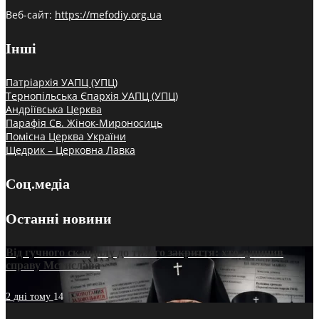
Веб-сайт:
https://mefodiy.org.ua
Інші
Патріархія УАПЦ (УПЦ)
Тернопільська Єпархія УАПЦ (УПЦ)
Андріївська Церква
Парафія Св. Жінок-Мироносиць
Помісна Церква України
Щедрик – Церковна Лавка
Соц.медіа
Останні новини
Від гучного скандалу до тихого закриття: хто зупинив
справу Мстислава
2 дні тому
14