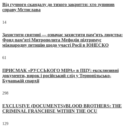
Від гучного скандалу до тихого закриття: хто зупинив
справу Мстислава
14
Захистити святині — означає захистити пам’ять людства:
Фонд пам’яті Митрополита Мефодія підтримує
міжнародну петицію щодо участі Росії в ЮНЕСКО
61
ПРИСМАК «РУССЬКОГО МІРА» в ПЦУ: ексклюзивні
документи, вирок і російський слід у Тернопільсько-
Бучацькій єпархії
298
EXCLUSIVE (DOCUMENTS)/BLOOD BROTHERS: THE
CRIMINAL FRANCHISE WITHIN THE OCU
129