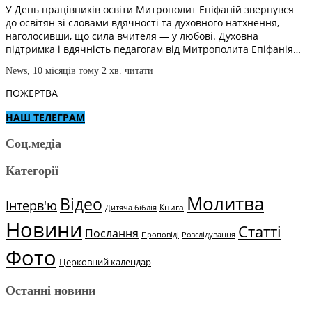
У День працівників освіти Митрополит Епіфаній звернувся
до освітян зі словами вдячності та духовного натхнення,
наголосивши, що сила вчителя — у любові. Духовна
підтримка і вдячність педагогам від Митрополита Епіфанія…
News
,
10 місяців тому
2 хв.
читати
ПОЖЕРТВА
НАШ ТЕЛЕГРАМ
Соц.медіа
Категорії
Молитва
Відео
Інтерв'ю
Книга
Дитяча біблія
Новини
Статті
Послання
Проповіді
Розслідування
Фото
Церковний календар
Останні новини