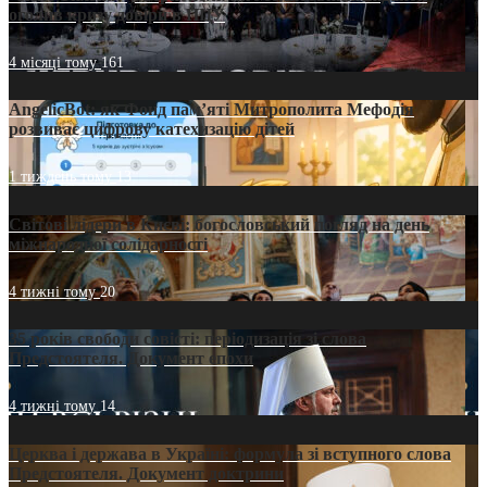
оголив кризу довіри в ПЦУ
4 місяці тому
161
AngelicBot: як Фонд пам’яті Митрополита Мефодія
розвиває цифрову катехизацію дітей
1 тиждень тому
13
Світові лідери в Києві: богословський погляд на день
міжнародної солідарності
4 тижні тому
20
35 років свободи совісті: періодизація зі слова
Предстоятеля. Документ епохи
4 тижні тому
14
Церква і держава в Україні: формула зі вступного слова
Предстоятеля. Документ доктрини