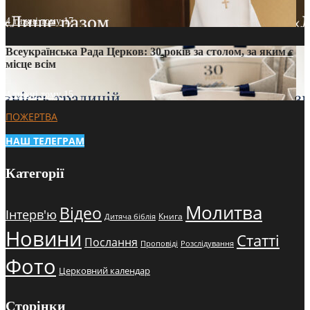
4 тижні тому
17
Всеукраїнська Рада Церков: 30 років за столом, за яким є
місце всім
4 тижні тому
15
ПОЖЕРТВА
НАШ ТЕЛЕГРАМ
Категорії
Молитва
Відео
Інтерв'ю
Книга
Дитяча біблія
Новини
Статті
Послання
Проповіді
Розслідування
Фото
Церковний календар
Сторінки