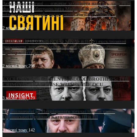
Захистити святині — означає захистити пам’ять людства:
Фонд пам’яті Митрополита Мефодія підтримує
міжнародну петицію щодо участі Росії в ЮНЕСКО
2 місяці тому
61
ПРИСМАК «РУССЬКОГО МІРА» в ПЦУ: ексклюзивні
документи, вирок і російський слід у Тернопільсько-
Бучацькій єпархії
2 місяці тому
298
EXCLUSIVE (DOCUMENTS)/BLOOD BROTHERS: THE
CRIMINAL FRANCHISE WITHIN THE OCU
3 місяці тому
129
Від віолончелі до Патріаршого жезла: Новий шлях
Грузинської Церкви з Католикосом Шіо III
3 місяці тому
142