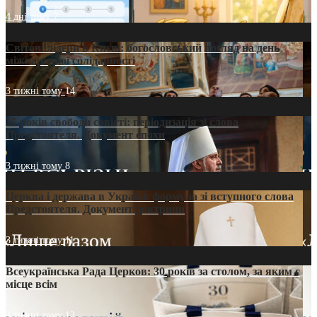
4 дні тому
7
Світові лідери в Києві: богословський погляд на день
міжнародної солідарності
3 тижні тому
14
35 років свободи совісті: періодизація зі слова
Предстоятеля. Документ епохи
3 тижні тому
8
Церква і держава в Україні: формула зі вступного слова
Предстоятеля. Документ доктрини
3 тижні тому
11
Всеукраїнська Рада Церков: 30 років за столом, за яким є
місце всім
3 тижні тому
12