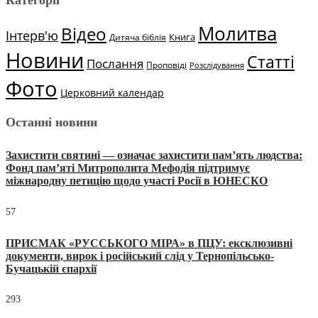
Категорії
Молитва
Відео
Інтерв'ю
Книга
Дитяча біблія
Новини
Статті
Послання
Проповіді
Розслідування
Фото
Церковний календар
Останні новини
Захистити святині — означає захистити пам’ять людства:
Фонд пам’яті Митрополита Мефодія підтримує
міжнародну петицію щодо участі Росії в ЮНЕСКО
57
ПРИСМАК «РУССЬКОГО МІРА» в ПЦУ: ексклюзивні
документи, вирок і російський слід у Тернопільсько-
Бучацькій єпархії
293