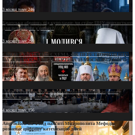
3 місяці тому
246
Братська «броня» під куполами: чи стане ПЦУ прихистком
для дезертирів у рясах?
3 місяці тому
291
СВЯТІ УХИЛЯНТИ: СХЕМА, ЯК ПЕРЕТВОРИТИ ПЦУ
НА «ОФШОР» ДЛЯ ДЕЗЕРТИРА ІЗ МОСКОВСЬКОГО
ПАТРІАРХАТУ
3 місяці тому
650
«Кейс Тихона» у Тернополі: як Молитовний сніданок
оголив кризу довіри в ПЦУ
4 місяці тому
156
AngelicBot: як Фонд пам’яті Митрополита Мефодія
розвиває цифрову катехизацію дітей