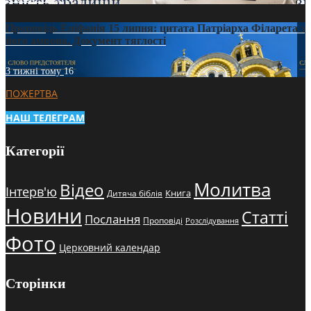
Проповідь Епіфанія 15 липня: цитата Патріарха Філарета з
його амвона. Документ тяглості
3 тижні тому
16
ПОЖЕРТВА
НАШ ТЕЛЕГРАМ
Категорії
Молитва
Відео
Інтерв'ю
Книга
Дитяча біблія
Новини
Статті
Послання
Проповіді
Розслідування
Фото
Церковний календар
Сторінки