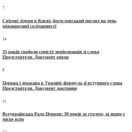
7
Світові лідери в Києві: богословський погляд на день
міжнародної солідарності
14
35 років свободи совісті: періодизація зі слова
Предстоятеля. Документ епохи
8
Церква і держава в Україні: формула зі вступного слова
Предстоятеля. Документ доктрини
11
Всеукраїнська Рада Церков: 30 років за столом, за яким є
місце всім