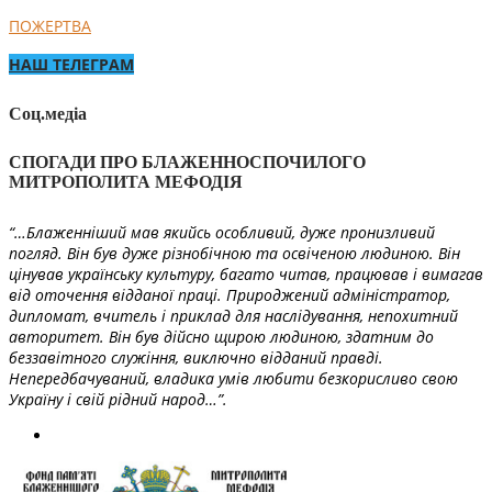
ПОЖЕРТВА
НАШ ТЕЛЕГРАМ
Соц.медіа
СПОГАДИ ПРО БЛАЖЕННОСПОЧИЛОГО
МИТРОПОЛИТА МЕФОДІЯ
“…Блаженніший мав якийсь особливий, дуже пронизливий
погляд. Він був дуже різнобічною та освіченою людиною. Він
цінував українську культуру, багато читав, працював і вимагав
від оточення відданої праці. Природжений адміністратор,
дипломат, вчитель і приклад для наслідування, непохитний
авторитет. Він був дійсно щирою людиною, здатним до
беззавітного служіння, виключно відданий правді.
Непередбачуваний, владика умів любити безкорисливо свою
Україну і свій рідний народ…”.