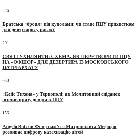
246
Братська «броня» під куполами: чи стане ПЦУ прихистком
для дезертирів у рясах?
291
СВЯТІ УХИЛЯНТИ: СХЕМА, ЯК ПЕРЕТВОРИТИ ПЦУ
НА «ОФШОР» ДЛЯ ДЕЗЕРТИРА ІЗ МОСКОВСЬКОГО
ПАТРІАРХАТУ
650
«Кейс Тихона» у Тернополі: як Молитовний сніданок
оголив кризу довіри в ПЦУ
156
AngelicBot: як Фонд пам’яті Митрополита Мефодія
розвиває цифрову катехизацію дітей