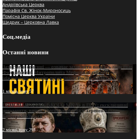
Андріївська Церква
Парафія Св. Жінок-Мироносиць
Помісна Церква України
Щедрик – Церковна Лавка
Соц.медіа
Останні новини
Захистити святині — означає захистити пам’ять людства:
Фонд пам’яті Митрополита Мефодія підтримує
міжнародну петицію щодо участі Росії в ЮНЕСКО
1 місяць тому
57
ПРИСМАК «РУССЬКОГО МІРА» в ПЦУ: ексклюзивні
документи, вирок і російський слід у Тернопільсько-
Бучацькій єпархії
2 місяці тому
293