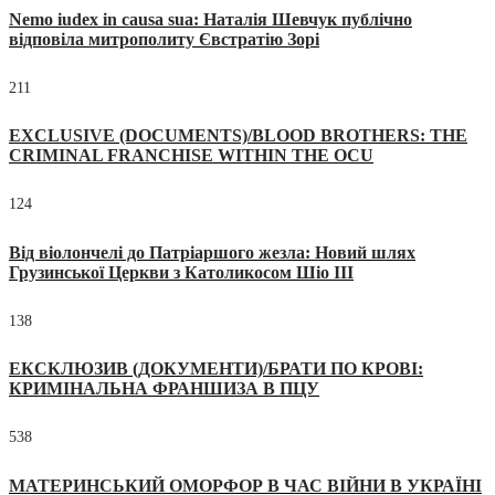
Nemo iudex in causa sua: Наталія Шевчук публічно
відповіла митрополиту Євстратію Зорі
211
EXCLUSIVE (DOCUMENTS)/BLOOD BROTHERS: THE
CRIMINAL FRANCHISE WITHIN THE OCU
124
Від віолончелі до Патріаршого жезла: Новий шлях
Грузинської Церкви з Католикосом Шіо III
138
ЕКСКЛЮЗИВ (ДОКУМЕНТИ)/БРАТИ ПО КРОВІ:
КРИМІНАЛЬНА ФРАНШИЗА В ПЦУ
538
МАТЕРИНСЬКИЙ ОМОРФОР В ЧАС ВІЙНИ В УКРАЇНІ