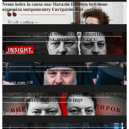
Nemo iudex in causa sua: Наталія Шевчук публічно
відповіла митрополиту Євстратію Зорі
3 місяці тому
211
EXCLUSIVE (DOCUMENTS)/BLOOD BROTHERS: THE
CRIMINAL FRANCHISE WITHIN THE OCU
3 місяці тому
124
Від віолончелі до Патріаршого жезла: Новий шлях
Грузинської Церкви з Католикосом Шіо III
3 місяці тому
138
ЕКСКЛЮЗИВ (ДОКУМЕНТИ)/БРАТИ ПО КРОВІ:
КРИМІНАЛЬНА ФРАНШИЗА В ПЦУ
3 місяці тому
538
МАТЕРИНСЬКИЙ ОМОРФОР В ЧАС ВІЙНИ В УКРАЇНІ