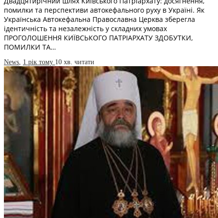
Двадцятирічний шлях Київського Патріархату: досягнення,
помилки та перспективи автокефального руху в Україні. Як
Українська Автокефальна Православна Церква зберегла
ідентичність та незалежність у складних умовах
ПРОГОЛОШЕННЯ КИЇВСЬКОГО ПАТРІАРХАТУ ЗДОБУТКИ,
ПОМИЛКИ ТА…
News
,
1 рік тому
10 хв.
читати