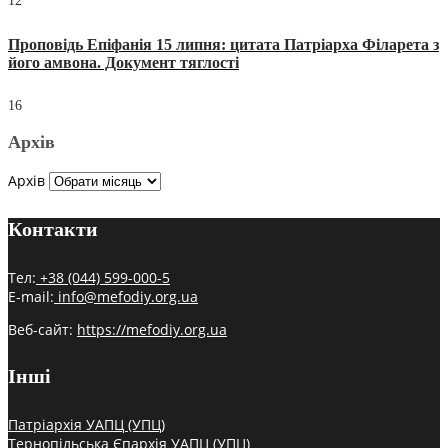
12
Проповідь Епіфанія 15 липня: цитата Патріарха Філарета з
його амвона. Документ тяглості
16
Архів
Архів
Контакти
Тел:
+38 (044) 599-000-5
E-mail:
info@mefodiy.org.ua
Веб-сайт:
https://mefodiy.org.ua
Інші
Патріархія УАПЦ (УПЦ)
Тернопільська Єпархія УАПЦ (УПЦ)