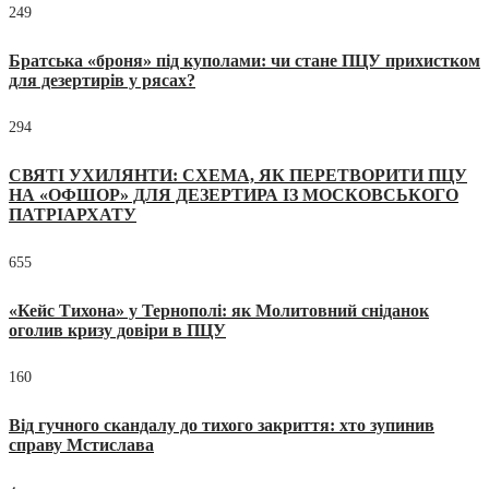
249
Братська «броня» під куполами: чи стане ПЦУ прихистком
для дезертирів у рясах?
294
СВЯТІ УХИЛЯНТИ: СХЕМА, ЯК ПЕРЕТВОРИТИ ПЦУ
НА «ОФШОР» ДЛЯ ДЕЗЕРТИРА ІЗ МОСКОВСЬКОГО
ПАТРІАРХАТУ
655
«Кейс Тихона» у Тернополі: як Молитовний сніданок
оголив кризу довіри в ПЦУ
160
Від гучного скандалу до тихого закриття: хто зупинив
справу Мстислава