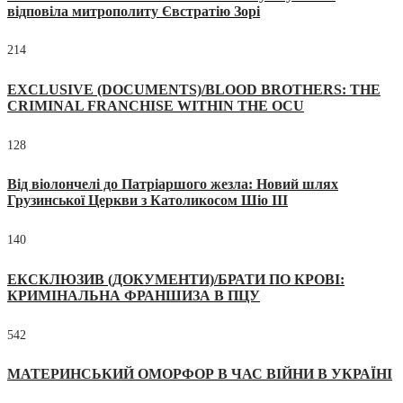
відповіла митрополиту Євстратію Зорі
214
EXCLUSIVE (DOCUMENTS)/BLOOD BROTHERS: THE
CRIMINAL FRANCHISE WITHIN THE OCU
128
Від віолончелі до Патріаршого жезла: Новий шлях
Грузинської Церкви з Католикосом Шіо III
140
ЕКСКЛЮЗИВ (ДОКУМЕНТИ)/БРАТИ ПО КРОВІ:
КРИМІНАЛЬНА ФРАНШИЗА В ПЦУ
542
МАТЕРИНСЬКИЙ ОМОРФОР В ЧАС ВІЙНИ В УКРАЇНІ