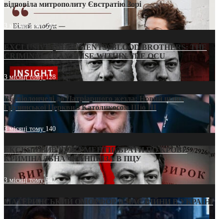
відповіла митрополиту Євстратію Зорі
3 місяці тому
214
EXCLUSIVE (DOCUMENTS)/BLOOD BROTHERS: THE
CRIMINAL FRANCHISE WITHIN THE OCU
3 місяці тому
128
Від віолончелі до Патріаршого жезла: Новий шлях
Грузинської Церкви з Католикосом Шіо III
3 місяці тому
140
ЕКСКЛЮЗИВ (ДОКУМЕНТИ)/БРАТИ ПО КРОВІ:
КРИМІНАЛЬНА ФРАНШИЗА В ПЦУ
3 місяці тому
542
МАТЕРИНСЬКИЙ ОМОРФОР В ЧАС ВІЙНИ В УКРАЇНІ