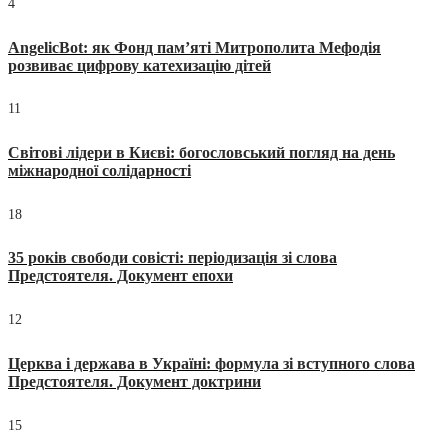
4
AngelicBot: як Фонд пам’яті Митрополита Мефодія
розвиває цифрову катехизацію дітей
11
Світові лідери в Києві: богословський погляд на день
міжнародної солідарності
18
35 років свободи совісті: періодизація зі слова
Предстоятеля. Документ епохи
12
Церква і держава в Україні: формула зі вступного слова
Предстоятеля. Документ доктрини
15