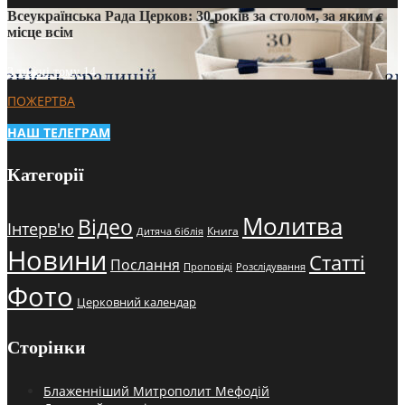
Всеукраїнська Рада Церков: 30 років за столом, за яким є
місце всім
3 тижні тому
14
ПОЖЕРТВА
НАШ ТЕЛЕГРАМ
Категорії
Молитва
Відео
Інтерв'ю
Книга
Дитяча біблія
Новини
Статті
Послання
Проповіді
Розслідування
Фото
Церковний календар
Сторінки
Блаженніший Митрополит Мефодій