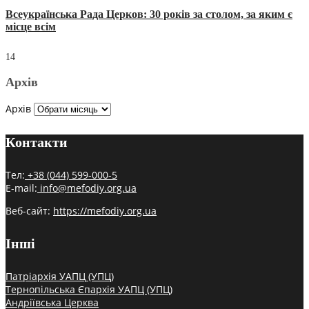
Всеукраїнська Рада Церков: 30 років за столом, за яким є
місце всім
14
Архів
Архів
Контакти
Тел:
+38 (044) 599-000-5
E-mail:
info@mefodiy.org.ua
Веб-сайт:
https://mefodiy.org.ua
Інші
Патріархія УАПЦ (УПЦ)
Тернопільська Єпархія УАПЦ (УПЦ)
Андріївська Церква