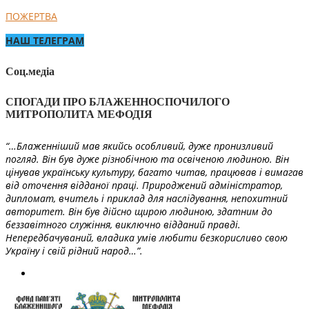
ПОЖЕРТВА
НАШ ТЕЛЕГРАМ
Соц.медіа
СПОГАДИ ПРО БЛАЖЕННОСПОЧИЛОГО
МИТРОПОЛИТА МЕФОДІЯ
“…Блаженніший мав якийсь особливий, дуже пронизливий
погляд. Він був дуже різнобічною та освіченою людиною. Він
цінував українську культуру, багато читав, працював і вимагав
від оточення відданої праці. Природжений адміністратор,
дипломат, вчитель і приклад для наслідування, непохитний
авторитет. Він був дійсно щирою людиною, здатним до
беззавітного служіння, виключно відданий правді.
Непередбачуваний, владика умів любити безкорисливо свою
Україну і свій рідний народ…”.