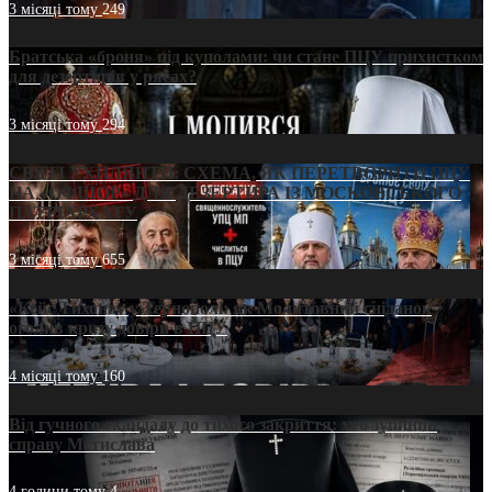
3 місяці тому
249
Братська «броня» під куполами: чи стане ПЦУ прихистком
для дезертирів у рясах?
3 місяці тому
294
СВЯТІ УХИЛЯНТИ: СХЕМА, ЯК ПЕРЕТВОРИТИ ПЦУ
НА «ОФШОР» ДЛЯ ДЕЗЕРТИРА ІЗ МОСКОВСЬКОГО
ПАТРІАРХАТУ
3 місяці тому
655
«Кейс Тихона» у Тернополі: як Молитовний сніданок
оголив кризу довіри в ПЦУ
4 місяці тому
160
Від гучного скандалу до тихого закриття: хто зупинив
справу Мстислава
4 години тому
4