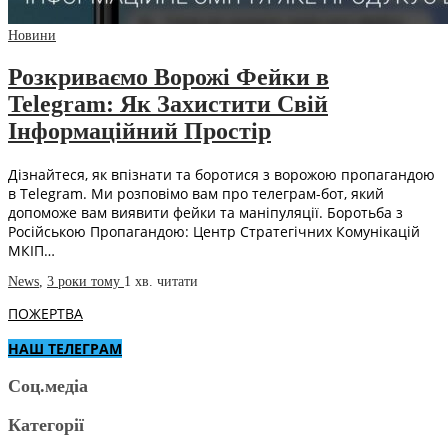
Новини
Розкриваємо Ворожі Фейки в
Telegram: Як Захистити Свій
Інформаційний Простір
Дізнайтеся, як впізнати та боротися з ворожою пропагандою
в Telegram. Ми розповімо вам про телеграм-бот, який
допоможе вам виявити фейки та маніпуляції. Боротьба з
Російською Пропагандою: Центр Стратегічних Комунікацій
МКІП…
News
,
3 роки тому
1 хв.
читати
ПОЖЕРТВА
НАШ ТЕЛЕГРАМ
Соц.медіа
Категорії