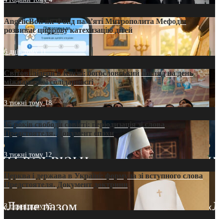
AngelicBot: як Фонд пам’яті Митрополита Мефодія
розвиває цифрову катехизацію дітей
6 днів тому
11
Світові лідери в Києві: богословський погляд на день
міжнародної солідарності
3 тижні тому
18
35 років свободи совісті: періодизація зі слова
Предстоятеля. Документ епохи
3 тижні тому
12
Церква і держава в Україні: формула зі вступного слова
Предстоятеля. Документ доктрини
3 тижні тому
15