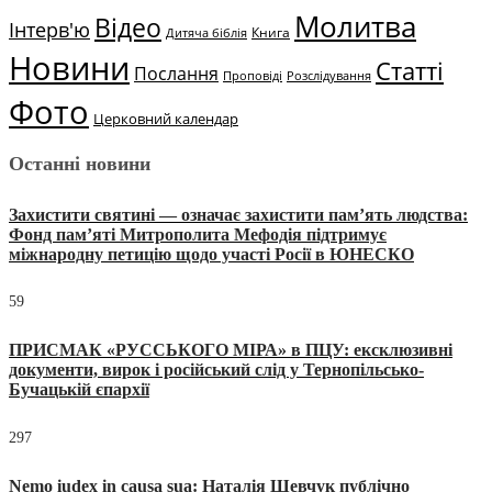
Молитва
Відео
Інтерв'ю
Книга
Дитяча біблія
Новини
Статті
Послання
Проповіді
Розслідування
Фото
Церковний календар
Останні новини
Захистити святині — означає захистити пам’ять людства:
Фонд пам’яті Митрополита Мефодія підтримує
міжнародну петицію щодо участі Росії в ЮНЕСКО
59
ПРИСМАК «РУССЬКОГО МІРА» в ПЦУ: ексклюзивні
документи, вирок і російський слід у Тернопільсько-
Бучацькій єпархії
297
Nemo iudex in causa sua: Наталія Шевчук публічно