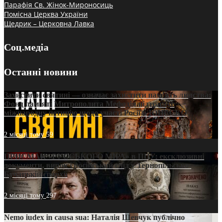
Парафія Св. Жінок-Мироносиць
Помісна Церква України
Щедрик – Церковна Лавка
Соц.медіа
Останні новини
Захистити святині — означає захистити пам’ять людства:
Фонд пам’яті Митрополита Мефодія підтримує
міжнародну петицію щодо участі Росії в ЮНЕСКО
2 місяці тому
59
ПРИСМАК «РУССЬКОГО МІРА» в ПЦУ: ексклюзивні
документи, вирок і російський слід у Тернопільсько-
Бучацькій єпархії
2 місяці тому
297
Nemo iudex in causa sua: Наталія Шевчук публічно