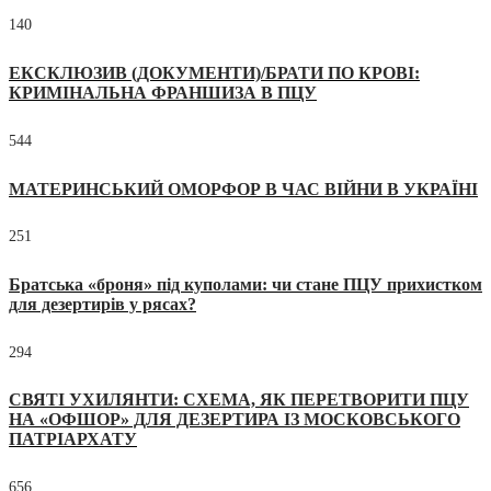
140
ЕКСКЛЮЗИВ (ДОКУМЕНТИ)/БРАТИ ПО КРОВІ:
КРИМІНАЛЬНА ФРАНШИЗА В ПЦУ
544
МАТЕРИНСЬКИЙ ОМОРФОР В ЧАС ВІЙНИ В УКРАЇНІ
251
Братська «броня» під куполами: чи стане ПЦУ прихистком
для дезертирів у рясах?
294
СВЯТІ УХИЛЯНТИ: СХЕМА, ЯК ПЕРЕТВОРИТИ ПЦУ
НА «ОФШОР» ДЛЯ ДЕЗЕРТИРА ІЗ МОСКОВСЬКОГО
ПАТРІАРХАТУ
656