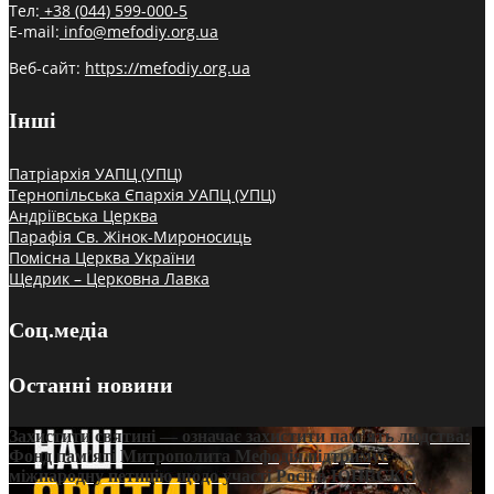
Тел:
+38 (044) 599-000-5
E-mail:
info@mefodiy.org.ua
Веб-сайт:
https://mefodiy.org.ua
Інші
Патріархія УАПЦ (УПЦ)
Тернопільська Єпархія УАПЦ (УПЦ)
Андріївська Церква
Парафія Св. Жінок-Мироносиць
Помісна Церква України
Щедрик – Церковна Лавка
Соц.медіа
Останні новини
Захистити святині — означає захистити пам’ять людства:
Фонд пам’яті Митрополита Мефодія підтримує
міжнародну петицію щодо участі Росії в ЮНЕСКО