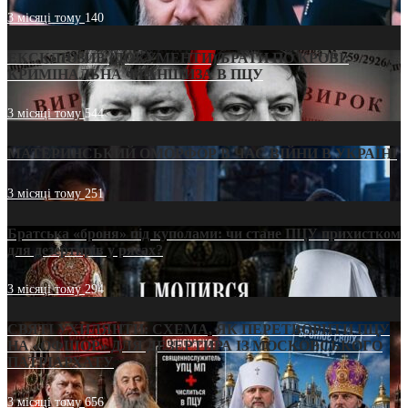
3 місяці тому
140
ЕКСКЛЮЗИВ (ДОКУМЕНТИ)/БРАТИ ПО КРОВІ:
КРИМІНАЛЬНА ФРАНШИЗА В ПЦУ
3 місяці тому
544
МАТЕРИНСЬКИЙ ОМОРФОР В ЧАС ВІЙНИ В УКРАЇНІ
3 місяці тому
251
Братська «броня» під куполами: чи стане ПЦУ прихистком
для дезертирів у рясах?
3 місяці тому
294
СВЯТІ УХИЛЯНТИ: СХЕМА, ЯК ПЕРЕТВОРИТИ ПЦУ
НА «ОФШОР» ДЛЯ ДЕЗЕРТИРА ІЗ МОСКОВСЬКОГО
ПАТРІАРХАТУ
3 місяці тому
656