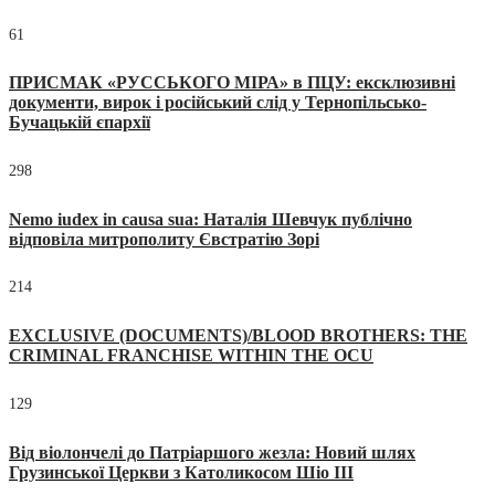
61
ПРИСМАК «РУССЬКОГО МІРА» в ПЦУ: ексклюзивні
документи, вирок і російський слід у Тернопільсько-
Бучацькій єпархії
298
Nemo iudex in causa sua: Наталія Шевчук публічно
відповіла митрополиту Євстратію Зорі
214
EXCLUSIVE (DOCUMENTS)/BLOOD BROTHERS: THE
CRIMINAL FRANCHISE WITHIN THE OCU
129
Від віолончелі до Патріаршого жезла: Новий шлях
Грузинської Церкви з Католикосом Шіо III