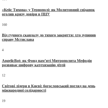
«Кейс Тихона» у Тернополі: як Молитовний сніданок
оголив кризу довіри в ПЦУ
160
Від гучного скандалу до тихого закриття: хто зупинив
справу Мстислава
4
AngelicBot: як Фонд пам’яті Митрополита Мефодія
розвиває цифрову катехизацію дітей
12
Світові лідери в Києві: богословський погляд на день
міжнародної солідарності
19