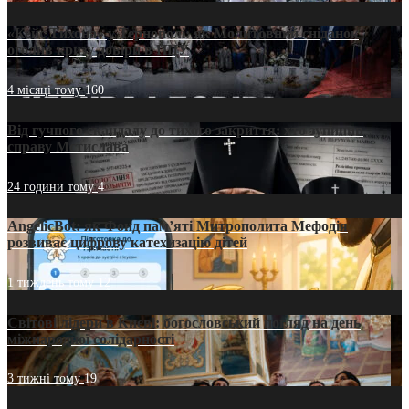
«Кейс Тихона» у Тернополі: як Молитовний сніданок
оголив кризу довіри в ПЦУ
4 місяці тому
160
Від гучного скандалу до тихого закриття: хто зупинив
справу Мстислава
24 години тому
4
AngelicBot: як Фонд пам’яті Митрополита Мефодія
розвиває цифрову катехизацію дітей
1 тиждень тому
12
Світові лідери в Києві: богословський погляд на день
міжнародної солідарності
3 тижні тому
19