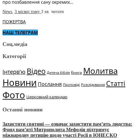
про позбавлення сану окремих…
News
,
3 місяці тому
3 хв.
читати
ПОЖЕРТВА
НАШ ТЕЛЕГРАМ
Соц.медіа
Категорії
Молитва
Відео
Інтерв'ю
Книга
Дитяча біблія
Новини
Статті
Послання
Проповіді
Розслідування
Фото
Церковний календар
Останні новини
Захистити святині — означає захистити пам’ять людства:
Фонд пам’яті Митрополита Мефодія підтримує
міжнародну петицію щодо участі Росії в ЮНЕСКО