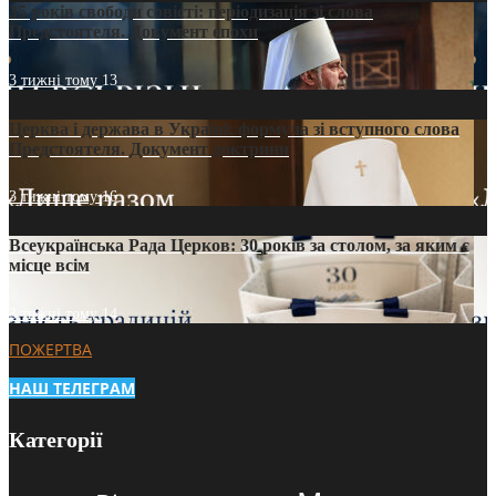
35 років свободи совісті: періодизація зі слова
Предстоятеля. Документ епохи
3 тижні тому
13
Церква і держава в Україні: формула зі вступного слова
Предстоятеля. Документ доктрини
3 тижні тому
16
Всеукраїнська Рада Церков: 30 років за столом, за яким є
місце всім
3 тижні тому
14
ПОЖЕРТВА
НАШ ТЕЛЕГРАМ
Категорії