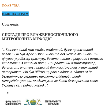
ПОЖЕРТВА
НАШ ТЕЛЕГРАМ
Соц.медіа
СПОГАДИ ПРО БЛАЖЕННОСПОЧИЛОГО
МИТРОПОЛИТА МЕФОДІЯ
“…Блаженніший мав якийсь особливий, дуже пронизливий
погляд. Він був дуже різнобічною та освіченою людиною. Він
цінував українську культуру, багато читав, працював і вимагав
від оточення відданої праці. Природжений адміністратор,
дипломат, вчитель і приклад для наслідування, непохитний
авторитет. Він був дійсно щирою людиною, здатним до
беззавітного служіння, виключно відданий правді.
Непередбачуваний, владика умів любити безкорисливо свою
Україну і свій рідний народ…”.