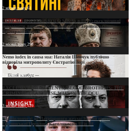
2 місяці тому
61
ПРИСМАК «РУССЬКОГО МІРА» в ПЦУ: ексклюзивні
документи, вирок і російський слід у Тернопільсько-
Бучацькій єпархії
2 місяці тому
298
Nemo iudex in causa sua: Наталія Шевчук публічно
відповіла митрополиту Євстратію Зорі
3 місяці тому
214
EXCLUSIVE (DOCUMENTS)/BLOOD BROTHERS: THE
CRIMINAL FRANCHISE WITHIN THE OCU
3 місяці тому
129
Від віолончелі до Патріаршого жезла: Новий шлях
Грузинської Церкви з Католикосом Шіо III