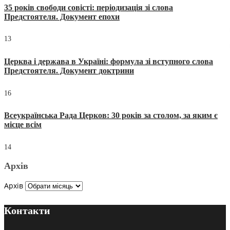
35 років свободи совісті: періодизація зі слова
Предстоятеля. Документ епохи
13
Церква і держава в Україні: формула зі вступного слова
Предстоятеля. Документ доктрини
16
Всеукраїнська Рада Церков: 30 років за столом, за яким є
місце всім
14
Архів
Архів
Контакти