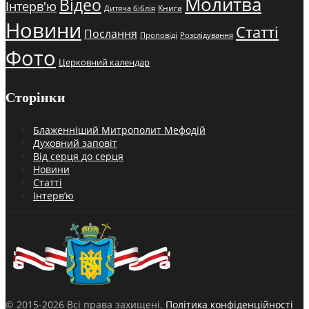
Молитва
Відео
Інтерв'ю
Книга
Дитяча біблія
Новини
Статті
Послання
Проповіді
Розслідування
Фото
Церковний календар
Сторінки
Блаженніший Митрополит Мефодій
Духовний заповіт
Від серця до серця
Новини
Статті
Інтерв’ю
© 2015-2026 Всі права захищені.
Політика конфіденційності