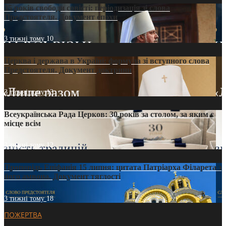
35 років свободи совісті: періодизація зі слова
Предстоятеля. Документ епохи
3 тижні тому
10
Церква і держава в Україні: формула зі вступного слова
Предстоятеля. Документ доктрини
3 тижні тому
13
Всеукраїнська Рада Церков: 30 років за столом, за яким є
місце всім
3 тижні тому
12
Проповідь Епіфанія 15 липня: цитата Патріарха Філарета з
його амвона. Документ тяглості
3 тижні тому
18
ПОЖЕРТВА