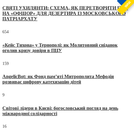
WAR
СВЯТІ УХИЛЯНТИ: СХЕМА, ЯК ПЕРЕТВОРИТИ ПЦУ
НА «ОФШОР» ДЛЯ ДЕЗЕРТИРА ІЗ МОСКОВСЬКОГО
ПАТРІАРХАТУ
654
«Кейс Тихона» у Тернополі: як Молитовний сніданок
оголив кризу довіри в ПЦУ
159
AngelicBot: як Фонд пам’яті Митрополита Мефодія
розвиває цифрову катехизацію дітей
9
Світові лідери в Києві: богословський погляд на день
міжнародної солідарності
16