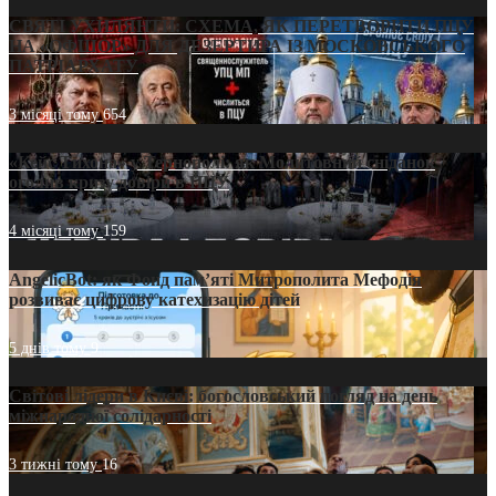
СВЯТІ УХИЛЯНТИ: СХЕМА, ЯК ПЕРЕТВОРИТИ ПЦУ
НА «ОФШОР» ДЛЯ ДЕЗЕРТИРА ІЗ МОСКОВСЬКОГО
ПАТРІАРХАТУ
3 місяці тому
654
«Кейс Тихона» у Тернополі: як Молитовний сніданок
оголив кризу довіри в ПЦУ
4 місяці тому
159
AngelicBot: як Фонд пам’яті Митрополита Мефодія
розвиває цифрову катехизацію дітей
5 днів тому
9
Світові лідери в Києві: богословський погляд на день
міжнародної солідарності
3 тижні тому
16