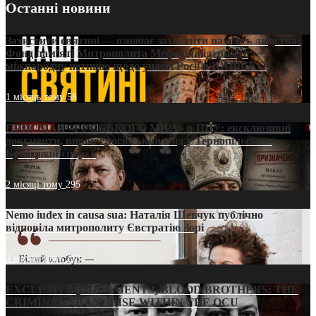
Останні новини
Захистити святині — означає захистити пам’ять людства:
Фонд пам’яті Митрополита Мефодія підтримує
міжнародну петицію щодо участі Росії в ЮНЕСКО
1 місяць тому
58
ПРИСМАК «РУССЬКОГО МІРА» в ПЦУ: ексклюзивні
документи, вирок і російський слід у Тернопільсько-
Бучацькій єпархії
2 місяці тому
295
Nemo iudex in causa sua: Наталія Шевчук публічно
відповіла митрополиту Євстратію Зорі
3 місяці тому
213
EXCLUSIVE (DOCUMENTS)/BLOOD BROTHERS: THE
CRIMINAL FRANCHISE WITHIN THE OCU