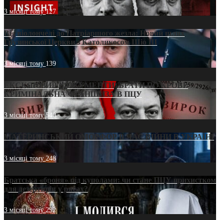
3 місяці тому
127
Від віолончелі до Патріаршого жезла: Новий шлях
Грузинської Церкви з Католикосом Шіо III
3 місяці тому
139
ЕКСКЛЮЗИВ (ДОКУМЕНТИ)/БРАТИ ПО КРОВІ:
КРИМІНАЛЬНА ФРАНШИЗА В ПЦУ
3 місяці тому
540
МАТЕРИНСЬКИЙ ОМОРФОР В ЧАС ВІЙНИ В УКРАЇНІ
3 місяці тому
248
Братська «броня» під куполами: чи стане ПЦУ прихистком
для дезертирів у рясах?
3 місяці тому
292