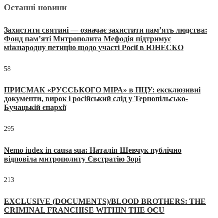
Останні новини
Захистити святині — означає захистити пам’ять людства:
Фонд пам’яті Митрополита Мефодія підтримує
міжнародну петицію щодо участі Росії в ЮНЕСКО
58
ПРИСМАК «РУССЬКОГО МІРА» в ПЦУ: ексклюзивні
документи, вирок і російський слід у Тернопільсько-
Бучацькій єпархії
295
Nemo iudex in causa sua: Наталія Шевчук публічно
відповіла митрополиту Євстратію Зорі
213
EXCLUSIVE (DOCUMENTS)/BLOOD BROTHERS: THE
CRIMINAL FRANCHISE WITHIN THE OCU