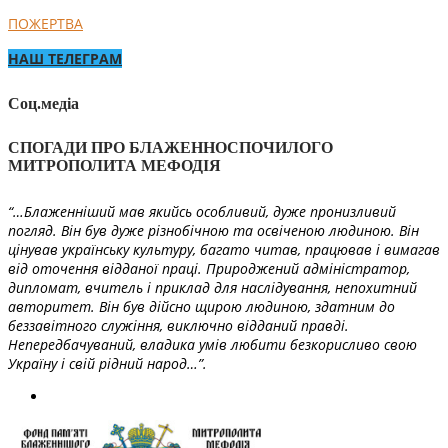
ПОЖЕРТВА
НАШ ТЕЛЕГРАМ
Соц.медіа
СПОГАДИ ПРО БЛАЖЕННОСПОЧИЛОГО
МИТРОПОЛИТА МЕФОДІЯ
“…Блаженніший мав якийсь особливий, дуже пронизливий
погляд. Він був дуже різнобічною та освіченою людиною. Він
цінував українську культуру, багато читав, працював і вимагав
від оточення відданої праці. Природжений адміністратор,
дипломат, вчитель і приклад для наслідування, непохитний
авторитет. Він був дійсно щирою людиною, здатним до
беззавітного служіння, виключно відданий правді.
Непередбачуваний, владика умів любити безкорисливо свою
Україну і свій рідний народ…”.