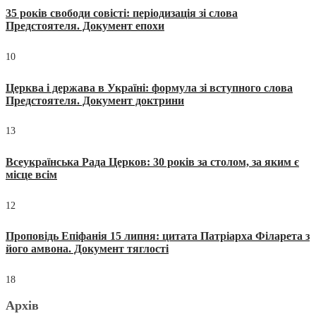
35 років свободи совісті: періодизація зі слова
Предстоятеля. Документ епохи
10
Церква і держава в Україні: формула зі вступного слова
Предстоятеля. Документ доктрини
13
Всеукраїнська Рада Церков: 30 років за столом, за яким є
місце всім
12
Проповідь Епіфанія 15 липня: цитата Патріарха Філарета з
його амвона. Документ тяглості
18
Архів