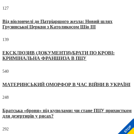
127
Від віолончелі до Патріаршого жезла: Новий шлях
Грузинської Церкви з Католикосом Шіо III
139
ЕКСКЛЮЗИВ (ДОКУМЕНТИ)/БРАТИ ПО КРОВІ:
КРИМІНАЛЬНА ФРАНШИЗА В ПЦУ
540
МАТЕРИНСЬКИЙ ОМОРФОР В ЧАС ВІЙНИ В УКРАЇНІ
248
Братська «броня» під куполами: чи стане ПЦУ прихистком
для дезертирів у рясах?
STOP
292