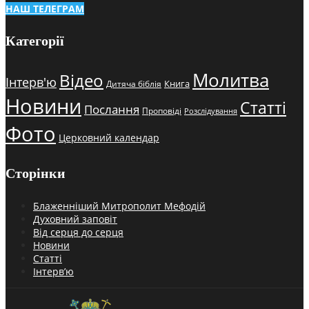
НАШ ТЕЛЕГРАМ
Категорії
Молитва
Відео
Інтерв'ю
Книга
Дитяча біблія
Новини
Статті
Послання
Проповіді
Розслідування
Фото
Церковний календар
Сторінки
Блаженніший Митрополит Мефодій
Духовний заповіт
Від серця до серця
Новини
Статті
Інтерв’ю