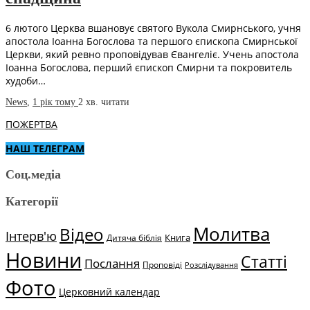
6 лютого Церква вшановує святого Вукола Смирнського, учня
апостола Іоанна Богослова та першого єпископа Смирнської
Церкви, який ревно проповідував Євангеліє. Учень апостола
Іоанна Богослова, перший єпископ Смирни та покровитель
худоби…
News
,
1 рік тому
2 хв.
читати
ПОЖЕРТВА
НАШ ТЕЛЕГРАМ
Соц.медіа
Категорії
Молитва
Відео
Інтерв'ю
Книга
Дитяча біблія
Новини
Статті
Послання
Проповіді
Розслідування
Фото
Церковний календар