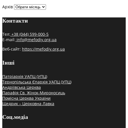
Архів
Контакти
Тел:
+38 (044) 599-000-5
E-mail:
info@mefodiy.org.ua
Веб-сайт:
https://mefodiy.org.ua
Інші
Патріархія УАПЦ (УПЦ)
Тернопільська Єпархія УАПЦ (УПЦ)
Андріївська Церква
Парафія Св. Жінок-Мироносиць
Помісна Церква України
Щедрик – Церковна Лавка
Соц.медіа