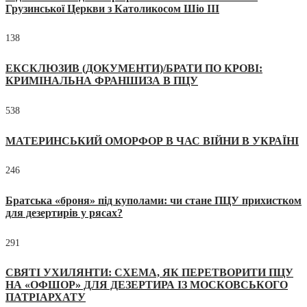
Грузинської Церкви з Католикосом Шіо III
138
ЕКСКЛЮЗИВ (ДОКУМЕНТИ)/БРАТИ ПО КРОВІ:
КРИМІНАЛЬНА ФРАНШИЗА В ПЦУ
538
МАТЕРИНСЬКИЙ ОМОРФОР В ЧАС ВІЙНИ В УКРАЇНІ
246
Братська «броня» під куполами: чи стане ПЦУ прихистком
для дезертирів у рясах?
291
СВЯТІ УХИЛЯНТИ: СХЕМА, ЯК ПЕРЕТВОРИТИ ПЦУ
НА «ОФШОР» ДЛЯ ДЕЗЕРТИРА ІЗ МОСКОВСЬКОГО
ПАТРІАРХАТУ