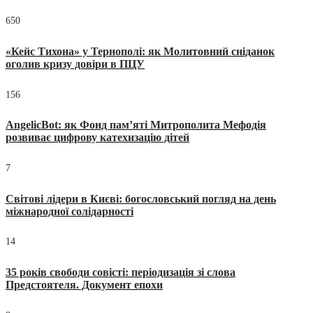
650
«Кейс Тихона» у Тернополі: як Молитовний сніданок
оголив кризу довіри в ПЦУ
156
AngelicBot: як Фонд пам’яті Митрополита Мефодія
розвиває цифрову катехизацію дітей
7
Світові лідери в Києві: богословський погляд на день
міжнародної солідарності
14
35 років свободи совісті: періодизація зі слова
Предстоятеля. Документ епохи