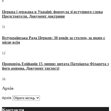
8
Церква і держава в Україні: формула зі вступного слова
Предстоятеля. Документ доктрини
11
Всеукраїнська Рада Церков: 30 років за столом, за яким є
місце всім
12
Проповідь Епіфанія 15 липня: цитата Патріарха Філарета з
його амвона. Документ тяглості
16
Архів
Архів
Контакти