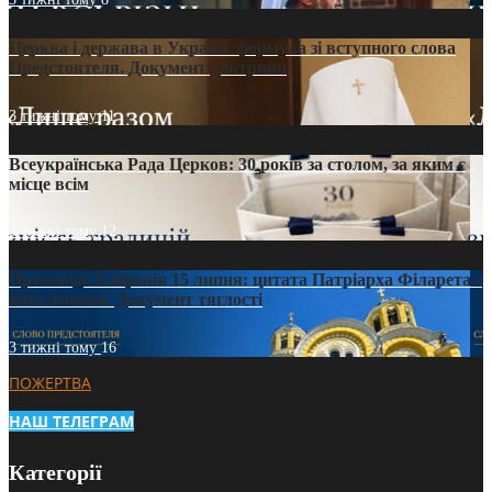
Церква і держава в Україні: формула зі вступного слова
Предстоятеля. Документ доктрини
3 тижні тому
11
Всеукраїнська Рада Церков: 30 років за столом, за яким є
місце всім
3 тижні тому
12
Проповідь Епіфанія 15 липня: цитата Патріарха Філарета з
його амвона. Документ тяглості
3 тижні тому
16
ПОЖЕРТВА
НАШ ТЕЛЕГРАМ
Категорії