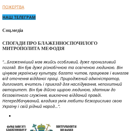
ПОЖЕРТВА
НАШ ТЕЛЕГРАМ
Соц.медіа
СПОГАДИ ПРО БЛАЖЕННОСПОЧИЛОГО
МИТРОПОЛИТА МЕФОДІЯ
“…Блаженніший мав якийсь особливий, дуже пронизливий
погляд. Він був дуже різнобічною та освіченою людиною. Він
цінував українську культуру, багато читав, працював і вимагав
від оточення відданої праці. Природжений адміністратор,
дипломат, вчитель і приклад для наслідування, непохитний
авторитет. Він був дійсно щирою людиною, здатним до
беззавітного служіння, виключно відданий правді.
Непередбачуваний, владика умів любити безкорисливо свою
Україну і свій рідний народ…”.