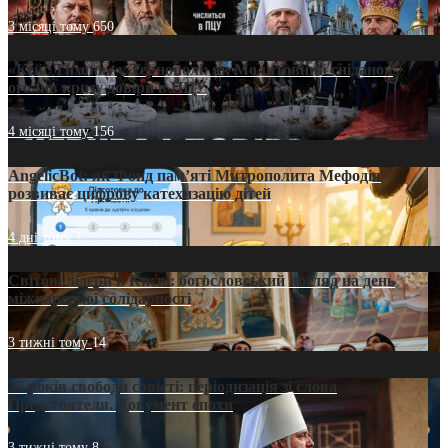
3 місяці тому
650
«Кейс Тихона» у Тернополі: як Молитовний сніданок
оголив кризу довіри в ПЦУ
4 місяці тому
156
AngelicBot: як Фонд пам’яті Митрополита Мефодія
розвиває цифрову катехизацію дітей
4 дні тому
7
Світові лідери в Києві: богословський погляд на день
міжнародної солідарності
3 тижні тому
14
35 років свободи совісті: періодизація зі слова
Предстоятеля. Документ епохи
3 тижні тому
8