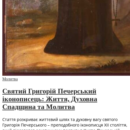
Молитва
Святий Григорій Печерський
іконописець: Життя, Духовна
Спадщина та Молитва
Стаття розкриває життєвий шлях та духовну вагу святого
Григорія Печерського – преподобного іконописця XII століття,