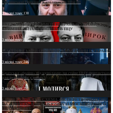
Грузинської Церкви з Католикосом Шіо III
3 місяці тому
138
ЕКСКЛЮЗИВ (ДОКУМЕНТИ)/БРАТИ ПО КРОВІ:
КРИМІНАЛЬНА ФРАНШИЗА В ПЦУ
3 місяці тому
538
МАТЕРИНСЬКИЙ ОМОРФОР В ЧАС ВІЙНИ В УКРАЇНІ
3 місяці тому
246
Братська «броня» під куполами: чи стане ПЦУ прихистком
для дезертирів у рясах?
3 місяці тому
291
СВЯТІ УХИЛЯНТИ: СХЕМА, ЯК ПЕРЕТВОРИТИ ПЦУ
НА «ОФШОР» ДЛЯ ДЕЗЕРТИРА ІЗ МОСКОВСЬКОГО
ПАТРІАРХАТУ