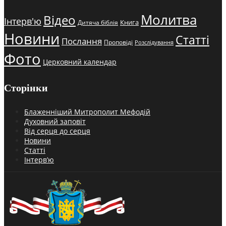
Молитва
Відео
Інтерв'ю
Книга
Дитяча біблія
Новини
Статті
Послання
Проповіді
Розслідування
Фото
Церковний календар
Сторінки
Блаженніший Митрополит Мефодій
Духовний заповіт
Від серця до серця
Новини
Статті
Інтерв’ю