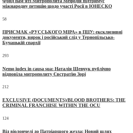
Фонд пам’яті Митрополита Мефодія підтримує
міжнародну петицію щодо участі Росії в ЮНЕСКО
58
ПРИСМАК «РУССЬКОГО МІРА» в ПЦУ: ексклюзивні
документи, вирок і російський слід у Тернопільсько-
Бучацькій єпархії
293
Nemo iudex in causa sua: Наталія Шевчук публічно
відповіла митрополиту Євстратію Зорі
212
EXCLUSIVE (DOCUMENTS)/BLOOD BROTHERS: THE
CRIMINAL FRANCHISE WITHIN THE OCU
124
Від віолончелі до Патріаршого жезла: Новий шлях