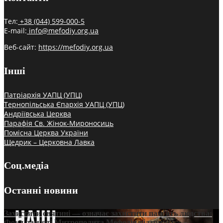
Тел:
+38 (044) 599-000-5
E-mail:
info@mefodiy.org.ua
Веб-сайт:
https://mefodiy.org.ua
Інші
Патріархія УАПЦ (УПЦ)
Тернопільська Єпархія УАПЦ (УПЦ)
Андріївська Церква
Парафія Св. Жінок-Мироносиць
Помісна Церква України
Щедрик – Церковна Лавка
Соц.медіа
Останні новини
Захистити святині — означає захистити пам’ять людства:
Фонд пам’яті Митрополита Мефодія підтримує