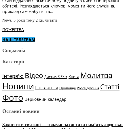
який віддавався аскетичному подвигу в Києво-Печерській
обителі. Розглядаються ключові моменти його служіння,
приклад самозабуття та…
News
,
3 роки тому
2 хв.
читати
ПОЖЕРТВА
НАШ ТЕЛЕГРАМ
Соц.медіа
Категорії
Молитва
Відео
Інтерв'ю
Книга
Дитяча біблія
Новини
Статті
Послання
Проповіді
Розслідування
Фото
Церковний календар
Останні новини
Захистити святині — означає захистити пам’ять людства: