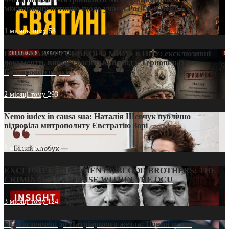
міжнародну петицію щодо участі Росії в ЮНЕСКО
1 місяць тому
58
ПРИСМАК «РУССЬКОГО МІРА» в ПЦУ: ексклюзивні
документи, вирок і російський слід у Тернопільсько-
Бучацькій єпархії
2 місяці тому
293
Nemo iudex in causa sua: Наталія Шевчук публічно
відповіла митрополиту Євстратію Зорі
3 місяці тому
212
EXCLUSIVE (DOCUMENTS)/BLOOD BROTHERS: THE
CRIMINAL FRANCHISE WITHIN THE OCU
3 місяці тому
124
Від віолончелі до Патріаршого жезла: Новий шлях