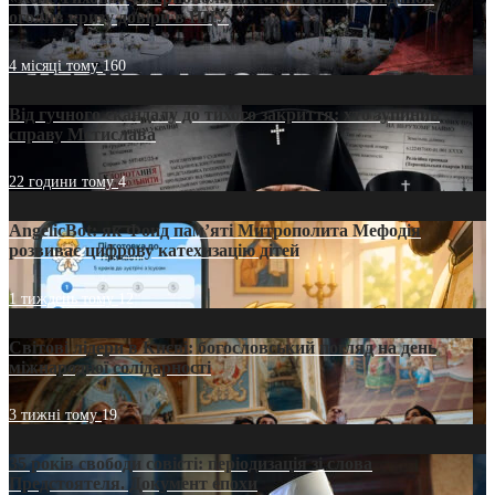
оголив кризу довіри в ПЦУ
4 місяці тому
160
Від гучного скандалу до тихого закриття: хто зупинив
справу Мстислава
22 години тому
4
AngelicBot: як Фонд пам’яті Митрополита Мефодія
розвиває цифрову катехизацію дітей
1 тиждень тому
12
Світові лідери в Києві: богословський погляд на день
міжнародної солідарності
3 тижні тому
19
35 років свободи совісті: періодизація зі слова
Предстоятеля. Документ епохи