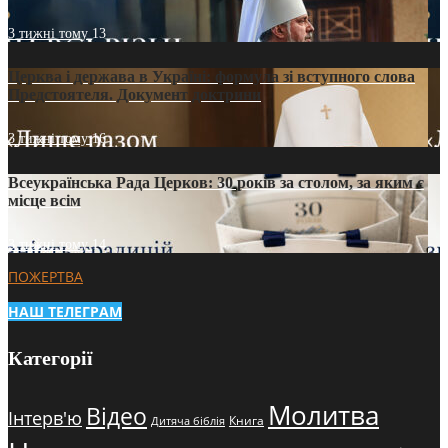
3 тижні тому
13
Церква і держава в Україні: формула зі вступного слова
Предстоятеля. Документ доктрини
3 тижні тому
16
Всеукраїнська Рада Церков: 30 років за столом, за яким є
місце всім
3 тижні тому
14
ПОЖЕРТВА
НАШ ТЕЛЕГРАМ
Категорії
Молитва
Відео
Інтерв'ю
Книга
Дитяча біблія