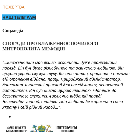
ПОЖЕРТВА
НАШ ТЕЛЕГРАМ
Соц.медіа
СПОГАДИ ПРО БЛАЖЕННОСПОЧИЛОГО
МИТРОПОЛИТА МЕФОДІЯ
“…Блаженніший мав якийсь особливий, дуже пронизливий
погляд. Він був дуже різнобічною та освіченою людиною. Він
цінував українську культуру, багато читав, працював і вимагав
від оточення відданої праці. Природжений адміністратор,
дипломат, вчитель і приклад для наслідування, непохитний
авторитет. Він був дійсно щирою людиною, здатним до
беззавітного служіння, виключно відданий правді.
Непередбачуваний, владика умів любити безкорисливо свою
Україну і свій рідний народ…”.