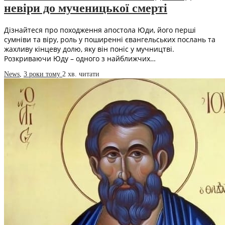
невіри до мученицької смерті
Дізнайтеся про походження апостола Юди, його перші
сумніви та віру, роль у поширенні євангельських послань та
жахливу кінцеву долю, яку він поніс у мучництві.
Розкриваючи Юду – одного з найближчих…
News
,
3 роки тому
2 хв.
читати