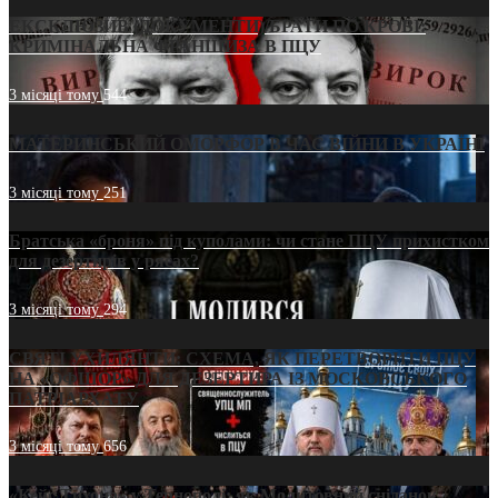
ЕКСКЛЮЗИВ (ДОКУМЕНТИ)/БРАТИ ПО КРОВІ:
КРИМІНАЛЬНА ФРАНШИЗА В ПЦУ
3 місяці тому
544
МАТЕРИНСЬКИЙ ОМОРФОР В ЧАС ВІЙНИ В УКРАЇНІ
3 місяці тому
251
Братська «броня» під куполами: чи стане ПЦУ прихистком
для дезертирів у рясах?
3 місяці тому
294
СВЯТІ УХИЛЯНТИ: СХЕМА, ЯК ПЕРЕТВОРИТИ ПЦУ
НА «ОФШОР» ДЛЯ ДЕЗЕРТИРА ІЗ МОСКОВСЬКОГО
ПАТРІАРХАТУ
3 місяці тому
656
«Кейс Тихона» у Тернополі: як Молитовний сніданок