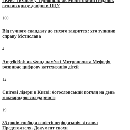
«Кейс Тихона» у Тернополі: як Молитовний сніданок
оголив кризу довіри в ПЦУ
160
Від гучного скандалу до тихого закриття: хто зупинив
справу Мстислава
4
AngelicBot: як Фонд пам’яті Митрополита Мефодія
розвиває цифрову катехизацію дітей
12
Світові лідери в Києві: богословський погляд на день
міжнародної солідарності
19
35 років свободи совісті: періодизація зі слова
Предстоятеля. Документ епохи