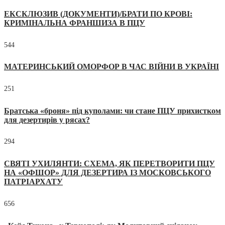
ЕКСКЛЮЗИВ (ДОКУМЕНТИ)/БРАТИ ПО КРОВІ:
КРИМІНАЛЬНА ФРАНШИЗА В ПЦУ
544
МАТЕРИНСЬКИЙ ОМОРФОР В ЧАС ВІЙНИ В УКРАЇНІ
251
Братська «броня» під куполами: чи стане ПЦУ прихистком
для дезертирів у рясах?
294
СВЯТІ УХИЛЯНТИ: СХЕМА, ЯК ПЕРЕТВОРИТИ ПЦУ
НА «ОФШОР» ДЛЯ ДЕЗЕРТИРА ІЗ МОСКОВСЬКОГО
ПАТРІАРХАТУ
656