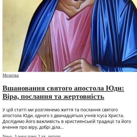
Молитва
Вшановання святого апостола Юди:
Віра, послання та жертовність
У цій статті ми розглянемо життя та послання святого
апостола Юди, одного з дванадцятьох учнів Ісуса Христа.
Дослідимо його важливість в християнській традиції та його
вчення про віру, добрі діла…
News
,
3 роки тому
2 хв.
читати