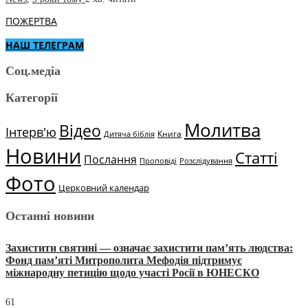
ПОЖЕРТВА
НАШ ТЕЛЕГРАМ
Соц.медіа
Категорії
Молитва
Відео
Інтерв'ю
Книга
Дитяча біблія
Новини
Статті
Послання
Проповіді
Розслідування
Фото
Церковний календар
Останні новини
Захистити святині — означає захистити пам’ять людства:
Фонд пам’яті Митрополита Мефодія підтримує
міжнародну петицію щодо участі Росії в ЮНЕСКО
61