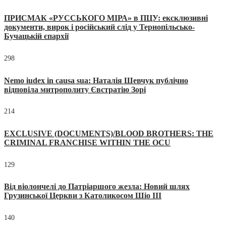
ПРИСМАК «РУССЬКОГО МІРА» в ПЦУ: ексклюзивні
документи, вирок і російський слід у Тернопільсько-
Бучацькій єпархії
298
Nemo iudex in causa sua: Наталія Шевчук публічно
відповіла митрополиту Євстратію Зорі
214
EXCLUSIVE (DOCUMENTS)/BLOOD BROTHERS: THE
CRIMINAL FRANCHISE WITHIN THE OCU
129
Від віолончелі до Патріаршого жезла: Новий шлях
Грузинської Церкви з Католикосом Шіо III
140