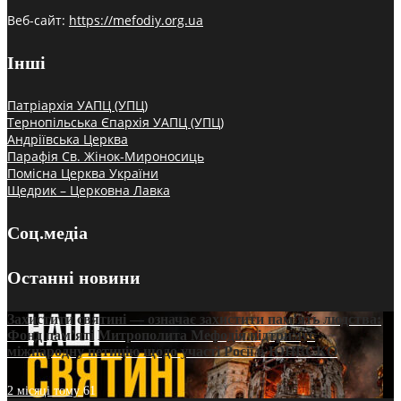
Веб-сайт:
https://mefodiy.org.ua
Інші
Патріархія УАПЦ (УПЦ)
Тернопільська Єпархія УАПЦ (УПЦ)
Андріївська Церква
Парафія Св. Жінок-Мироносиць
Помісна Церква України
Щедрик – Церковна Лавка
Соц.медіа
Останні новини
Захистити святині — означає захистити пам’ять людства:
Фонд пам’яті Митрополита Мефодія підтримує
міжнародну петицію щодо участі Росії в ЮНЕСКО
2 місяці тому
61