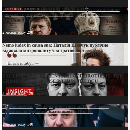
ПРИСМАК «РУССЬКОГО МІРА» в ПЦУ: ексклюзивні
документи, вирок і російський слід у Тернопільсько-
Бучацькій єпархії
2 місяці тому
298
Nemo iudex in causa sua: Наталія Шевчук публічно
відповіла митрополиту Євстратію Зорі
3 місяці тому
214
EXCLUSIVE (DOCUMENTS)/BLOOD BROTHERS: THE
CRIMINAL FRANCHISE WITHIN THE OCU
3 місяці тому
129
Від віолончелі до Патріаршого жезла: Новий шлях
Грузинської Церкви з Католикосом Шіо III
3 місяці тому
140