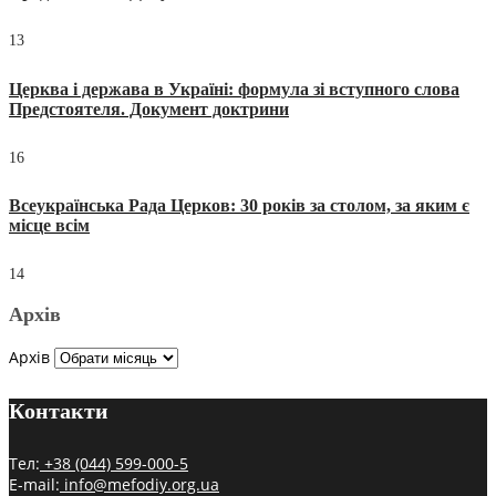
13
Церква і держава в Україні: формула зі вступного слова
Предстоятеля. Документ доктрини
16
Всеукраїнська Рада Церков: 30 років за столом, за яким є
місце всім
14
Архів
Архів
Контакти
Тел:
+38 (044) 599-000-5
E-mail:
info@mefodiy.org.ua