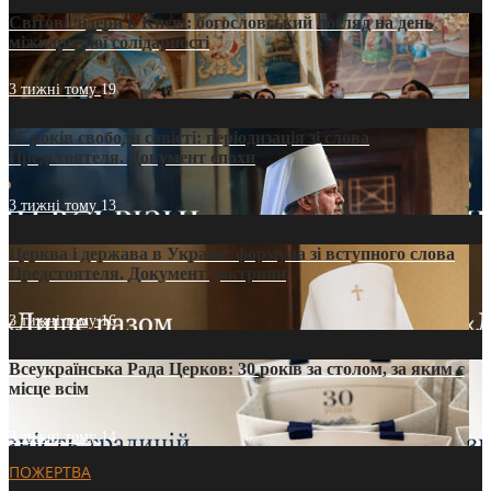
Світові лідери в Києві: богословський погляд на день
міжнародної солідарності
3 тижні тому
19
35 років свободи совісті: періодизація зі слова
Предстоятеля. Документ епохи
3 тижні тому
13
Церква і держава в Україні: формула зі вступного слова
Предстоятеля. Документ доктрини
3 тижні тому
16
Всеукраїнська Рада Церков: 30 років за столом, за яким є
місце всім
3 тижні тому
14
ПОЖЕРТВА