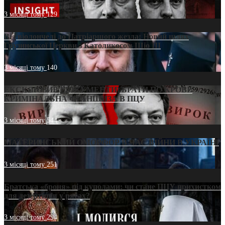
3 місяці тому
129
Від віолончелі до Патріаршого жезла: Новий шлях
Грузинської Церкви з Католикосом Шіо III
3 місяці тому
140
ЕКСКЛЮЗИВ (ДОКУМЕНТИ)/БРАТИ ПО КРОВІ:
КРИМІНАЛЬНА ФРАНШИЗА В ПЦУ
3 місяці тому
544
МАТЕРИНСЬКИЙ ОМОРФОР В ЧАС ВІЙНИ В УКРАЇНІ
3 місяці тому
251
Братська «броня» під куполами: чи стане ПЦУ прихистком
для дезертирів у рясах?
3 місяці тому
294