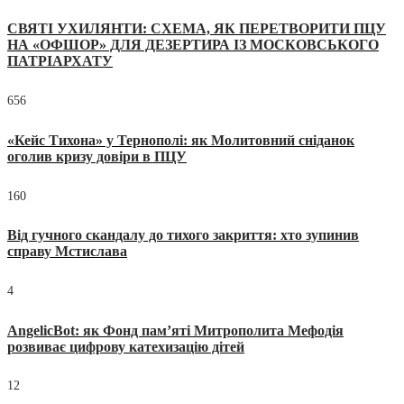
СВЯТІ УХИЛЯНТИ: СХЕМА, ЯК ПЕРЕТВОРИТИ ПЦУ
НА «ОФШОР» ДЛЯ ДЕЗЕРТИРА ІЗ МОСКОВСЬКОГО
ПАТРІАРХАТУ
656
«Кейс Тихона» у Тернополі: як Молитовний сніданок
оголив кризу довіри в ПЦУ
160
Від гучного скандалу до тихого закриття: хто зупинив
справу Мстислава
4
AngelicBot: як Фонд пам’яті Митрополита Мефодія
розвиває цифрову катехизацію дітей
12