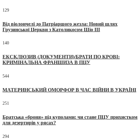
129
Від віолончелі до Патріаршого жезла: Новий шлях
Грузинської Церкви з Католикосом Шіо III
140
ЕКСКЛЮЗИВ (ДОКУМЕНТИ)/БРАТИ ПО КРОВІ:
КРИМІНАЛЬНА ФРАНШИЗА В ПЦУ
544
МАТЕРИНСЬКИЙ ОМОРФОР В ЧАС ВІЙНИ В УКРАЇНІ
251
Братська «броня» під куполами: чи стане ПЦУ прихистком
для дезертирів у рясах?
294