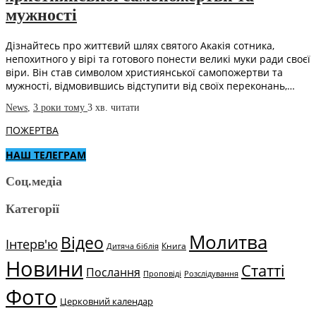
мужності
Дізнайтесь про життєвий шлях святого Акакія сотника,
непохитного у вірі та готового понести великі муки ради своєї
віри. Він став символом християнської самопожертви та
мужності, відмовившись відступити від своїх переконань,…
News
,
3 роки тому
3 хв.
читати
ПОЖЕРТВА
НАШ ТЕЛЕГРАМ
Соц.медіа
Категорії
Молитва
Відео
Інтерв'ю
Книга
Дитяча біблія
Новини
Статті
Послання
Проповіді
Розслідування
Фото
Церковний календар