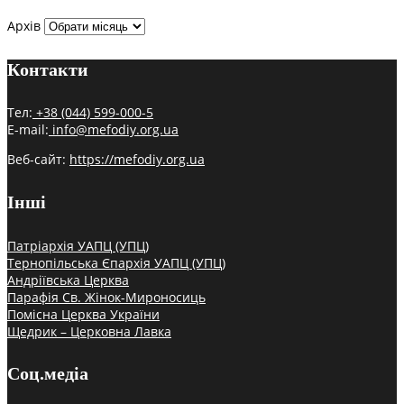
Архів
Контакти
Тел:
+38 (044) 599-000-5
E-mail:
info@mefodiy.org.ua
Веб-сайт:
https://mefodiy.org.ua
Інші
Патріархія УАПЦ (УПЦ)
Тернопільська Єпархія УАПЦ (УПЦ)
Андріївська Церква
Парафія Св. Жінок-Мироносиць
Помісна Церква України
Щедрик – Церковна Лавка
Соц.медіа