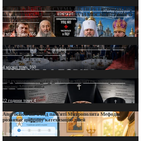
СВЯТІ УХИЛЯНТИ: СХЕМА, ЯК ПЕРЕТВОРИТИ ПЦУ
НА «ОФШОР» ДЛЯ ДЕЗЕРТИРА ІЗ МОСКОВСЬКОГО
ПАТРІАРХАТУ
3 місяці тому
656
«Кейс Тихона» у Тернополі: як Молитовний сніданок
оголив кризу довіри в ПЦУ
4 місяці тому
160
Від гучного скандалу до тихого закриття: хто зупинив
справу Мстислава
22 години тому
4
AngelicBot: як Фонд пам’яті Митрополита Мефодія
розвиває цифрову катехизацію дітей
1 тиждень тому
12