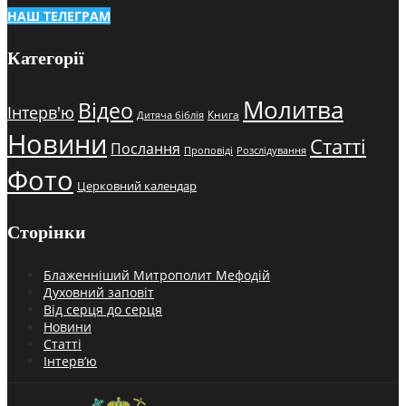
НАШ ТЕЛЕГРАМ
Категорії
Молитва
Відео
Інтерв'ю
Книга
Дитяча біблія
Новини
Статті
Послання
Проповіді
Розслідування
Фото
Церковний календар
Сторінки
Блаженніший Митрополит Мефодій
Духовний заповіт
Від серця до серця
Новини
Статті
Інтерв’ю