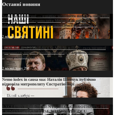
Останні новини
Захистити святині — означає захистити пам’ять людства:
Фонд пам’яті Митрополита Мефодія підтримує
міжнародну петицію щодо участі Росії в ЮНЕСКО
2 місяці тому
61
ПРИСМАК «РУССЬКОГО МІРА» в ПЦУ: ексклюзивні
документи, вирок і російський слід у Тернопільсько-
Бучацькій єпархії
2 місяці тому
298
Nemo iudex in causa sua: Наталія Шевчук публічно
відповіла митрополиту Євстратію Зорі
3 місяці тому
214
EXCLUSIVE (DOCUMENTS)/BLOOD BROTHERS: THE
CRIMINAL FRANCHISE WITHIN THE OCU