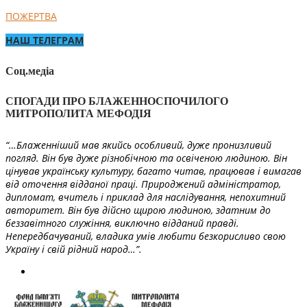
ПОЖЕРТВА
НАШ ТЕЛЕГРАМ
Соц.медіа
СПОГАДИ ПРО БЛАЖЕННОСПОЧИЛОГО
МИТРОПОЛИТА МЕФОДІЯ
“…Блаженніший мав якийсь особливий, дуже пронизливий
погляд. Він був дуже різнобічною та освіченою людиною. Він
цінував українську культуру, багато читав, працював і вимагав
від оточення відданої праці. Природжений адміністратор,
дипломат, вчитель і приклад для наслідування, непохитний
авторитет. Він був дійсно щирою людиною, здатним до
беззавітного служіння, виключно відданий правді.
Непередбачуваний, владика умів любити безкорисливо свою
Україну і свій рідний народ…”.