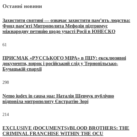
Останні новини
Захистити святині — означає захистити пам’ять людства:
Фонд пам’яті Митрополита Мефодія підтримує
міжнародну петицію щодо участі Росії в ЮНЕСКО
61
ПРИСМАК «РУССЬКОГО МІРА» в ПЦУ: ексклюзивні
документи, вирок і російський слід у Тернопільсько-
Бучацькій єпархії
298
Nemo iudex in causa sua: Наталія Шевчук публічно
відповіла митрополиту Євстратію Зорі
214
EXCLUSIVE (DOCUMENTS)/BLOOD BROTHERS: THE
CRIMINAL FRANCHISE WITHIN THE OCU