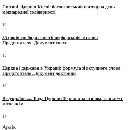
Світові лідери в Києві: богословський погляд на день
міжнародної солідарності
19
35 років свободи совісті: періодизація зі слова
Предстоятеля. Документ епохи
13
Церква і держава в Україні: формула зі вступного слова
Предстоятеля. Документ доктрини
16
Всеукраїнська Рада Церков: 30 років за столом, за яким є
місце всім
14
Архів