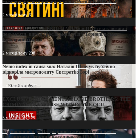
міжнародну петицію щодо участі Росії в ЮНЕСКО
2 місяці тому
61
ПРИСМАК «РУССЬКОГО МІРА» в ПЦУ: ексклюзивні
документи, вирок і російський слід у Тернопільсько-
Бучацькій єпархії
2 місяці тому
298
Nemo iudex in causa sua: Наталія Шевчук публічно
відповіла митрополиту Євстратію Зорі
3 місяці тому
214
EXCLUSIVE (DOCUMENTS)/BLOOD BROTHERS: THE
CRIMINAL FRANCHISE WITHIN THE OCU
3 місяці тому
129
Від віолончелі до Патріаршого жезла: Новий шлях
Грузинської Церкви з Католикосом Шіо III