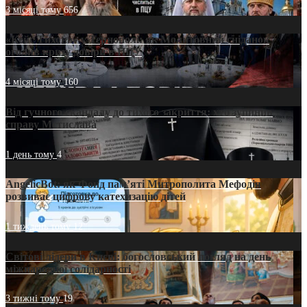
3 місяці тому
656
«Кейс Тихона» у Тернополі: як Молитовний сніданок
оголив кризу довіри в ПЦУ
4 місяці тому
160
Від гучного скандалу до тихого закриття: хто зупинив
справу Мстислава
1 день тому
4
AngelicBot: як Фонд пам’яті Митрополита Мефодія
розвиває цифрову катехизацію дітей
1 тиждень тому
12
Світові лідери в Києві: богословський погляд на день
міжнародної солідарності
3 тижні тому
19