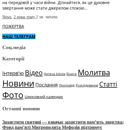
на передовій у часи війни. Дізнайтеся, як це духовне
звертання може стати джерелом спокою…
News
,
2 роки тому
2 хв.
читати
ПОЖЕРТВА
НАШ ТЕЛЕГРАМ
Соц.медіа
Категорії
Молитва
Відео
Інтерв'ю
Книга
Дитяча біблія
Новини
Статті
Послання
Проповіді
Розслідування
Фото
Церковний календар
Останні новини
Захистити святині — означає захистити пам’ять людства:
Фонд пам’яті Митрополита Мефодія підтримує