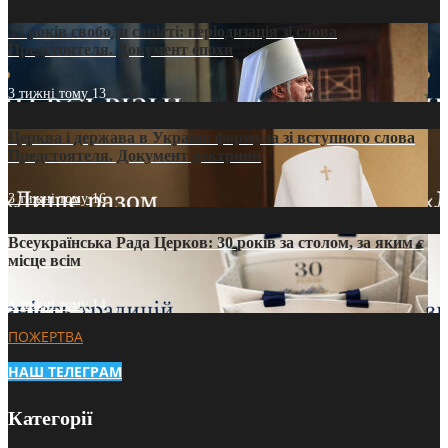
35 років свободи совісті: періодизація зі слова
Предстоятеля. Документ епохи
3 тижні тому
13
Церква і держава в Україні: формула зі вступного слова
Предстоятеля. Документ доктрини
3 тижні тому
16
Всеукраїнська Рада Церков: 30 років за столом, за яким є
місце всім
3 тижні тому
14
ПОЖЕРТВА
НАШ ТЕЛЕГРАМ
Категорії