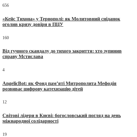
656
«Кейс Тихона» у Тернополі: як Молитовний сніданок
оголив кризу довіри в ПЦУ
160
Від гучного скандалу до тихого закриття: хто зупинив
справу Мстислава
4
AngelicBot: як Фонд пам’яті Митрополита Мефодія
розвиває цифрову катехизацію дітей
12
Світові лідери в Києві: богословський погляд на день
міжнародної солідарності
19