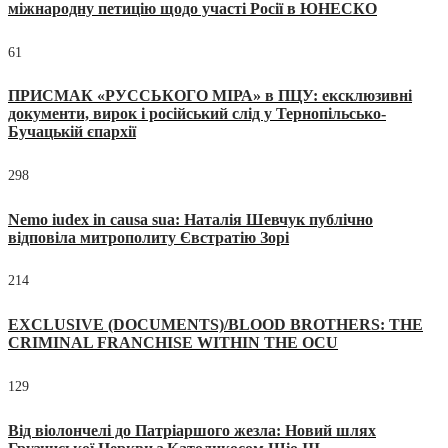
міжнародну петицію щодо участі Росії в ЮНЕСКО
61
ПРИСМАК «РУССЬКОГО МІРА» в ПЦУ: ексклюзивні
документи, вирок і російський слід у Тернопільсько-
Бучацькій єпархії
298
Nemo iudex in causa sua: Наталія Шевчук публічно
відповіла митрополиту Євстратію Зорі
214
EXCLUSIVE (DOCUMENTS)/BLOOD BROTHERS: THE
CRIMINAL FRANCHISE WITHIN THE OCU
129
Від віолончелі до Патріаршого жезла: Новий шлях