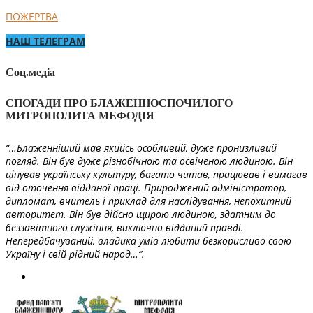
ПОЖЕРТВА
НАШ ТЕЛЕГРАМ
Соц.медіа
СПОГАДИ ПРО БЛАЖЕННОСПОЧИЛОГО
МИТРОПОЛИТА МЕФОДІЯ
“…Блаженніший мав якийсь особливий, дуже пронизливий
погляд. Він був дуже різнобічною та освіченою людиною. Він
цінував українську культуру, багато читав, працював і вимагав
від оточення відданої праці. Природжений адміністратор,
дипломат, вчитель і приклад для наслідування, непохитний
авторитет. Він був дійсно щирою людиною, здатним до
беззавітного служіння, виключно відданий правді.
Непередбачуваний, владика умів любити безкорисливо свою
Україну і свій рідний народ…”.