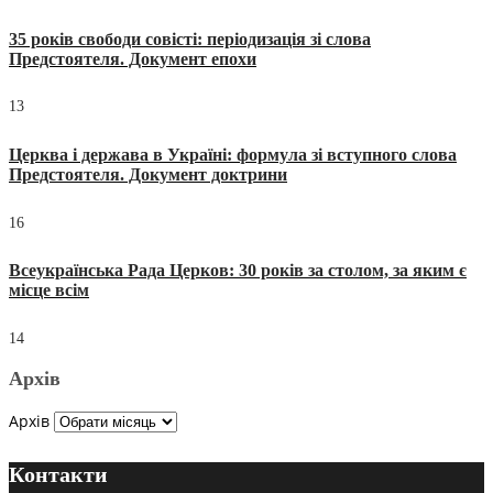
35 років свободи совісті: періодизація зі слова
Предстоятеля. Документ епохи
13
Церква і держава в Україні: формула зі вступного слова
Предстоятеля. Документ доктрини
16
Всеукраїнська Рада Церков: 30 років за столом, за яким є
місце всім
14
Архів
Архів
Контакти