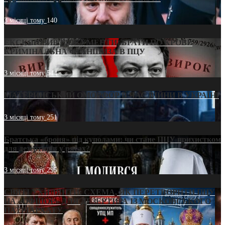
3 місяці тому
140
ЕКСКЛЮЗИВ (ДОКУМЕНТИ)/БРАТИ ПО КРОВІ:
КРИМІНАЛЬНА ФРАНШИЗА В ПЦУ
3 місяці тому
544
МАТЕРИНСЬКИЙ ОМОРФОР В ЧАС ВІЙНИ В УКРАЇНІ
3 місяці тому
251
Братська «броня» під куполами: чи стане ПЦУ прихистком
для дезертирів у рясах?
3 місяці тому
295
СВЯТІ УХИЛЯНТИ: СХЕМА, ЯК ПЕРЕТВОРИТИ ПЦУ
НА «ОФШОР» ДЛЯ ДЕЗЕРТИРА ІЗ МОСКОВСЬКОГО
ПАТРІАРХАТУ