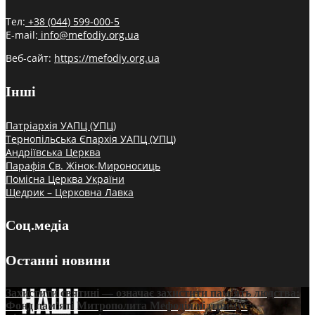
Тел:
+38 (044) 599-000-5
E-mail:
info@mefodiy.org.ua
Веб-сайт:
https://mefodiy.org.ua
Інші
Патріархія УАПЦ (УПЦ)
Тернопільська Єпархія УАПЦ (УПЦ)
Андріївська Церква
Парафія Св. Жінок-Мироносиць
Помісна Церква України
Щедрик – Церковна Лавка
Соц.медіа
Останні новини
Захистити святині — означає захистити пам’ять людства:
Фонд пам’яті Митрополита Мефодія підтримує