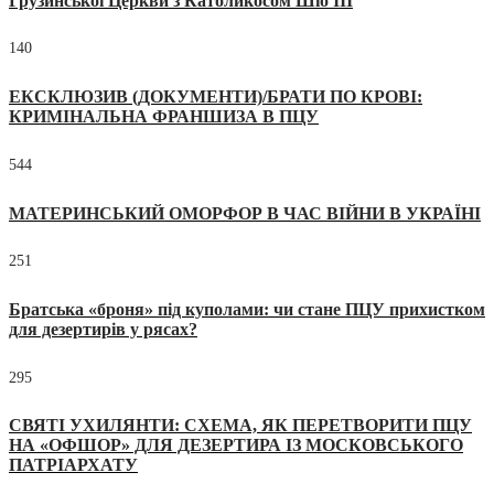
Грузинської Церкви з Католикосом Шіо III
140
ЕКСКЛЮЗИВ (ДОКУМЕНТИ)/БРАТИ ПО КРОВІ:
КРИМІНАЛЬНА ФРАНШИЗА В ПЦУ
544
МАТЕРИНСЬКИЙ ОМОРФОР В ЧАС ВІЙНИ В УКРАЇНІ
251
Братська «броня» під куполами: чи стане ПЦУ прихистком
для дезертирів у рясах?
295
СВЯТІ УХИЛЯНТИ: СХЕМА, ЯК ПЕРЕТВОРИТИ ПЦУ
НА «ОФШОР» ДЛЯ ДЕЗЕРТИРА ІЗ МОСКОВСЬКОГО
ПАТРІАРХАТУ