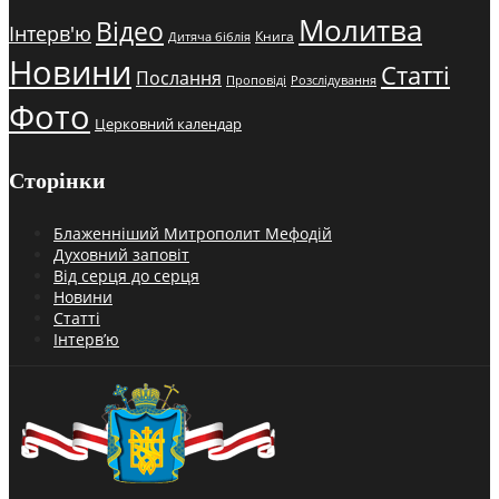
Молитва
Відео
Інтерв'ю
Книга
Дитяча біблія
Новини
Статті
Послання
Проповіді
Розслідування
Фото
Церковний календар
Сторінки
Блаженніший Митрополит Мефодій
Духовний заповіт
Від серця до серця
Новини
Статті
Інтерв’ю