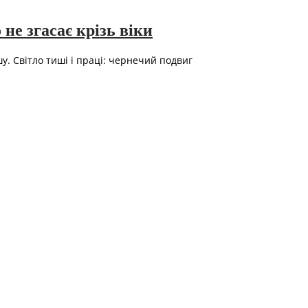
не згасає крізь віки
. Світло тиші і праці: чернечий подвиг