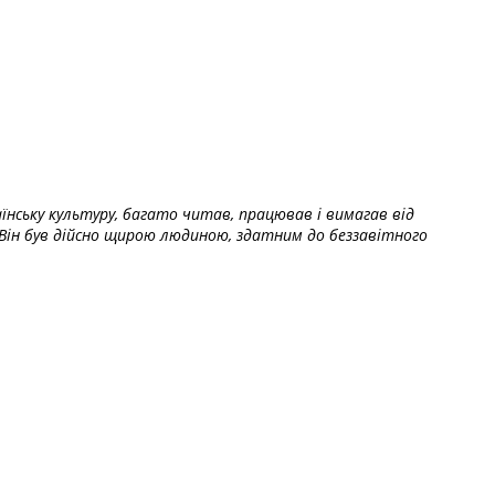
їнську культуру, багато читав, працював і вимагав від
Він був дійсно щирою людиною, здатним до беззавітного