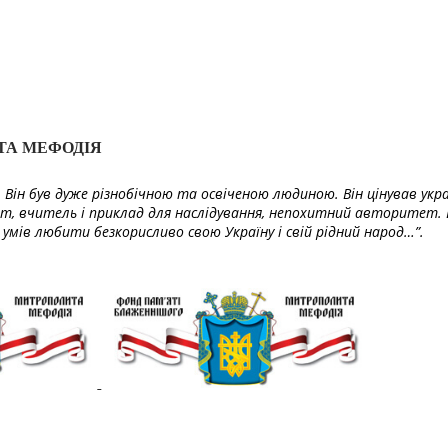
ТА МЕФОДІЯ
Він був дуже різнобічною та освіченою людиною. Він цінував укра
т, вчитель і приклад для наслідування, непохитний авторитет. 
умів любити безкорисливо свою Україну і свій рідний народ…”.