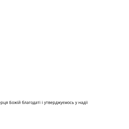
рця Божій благодаті і утверджуємось у надії