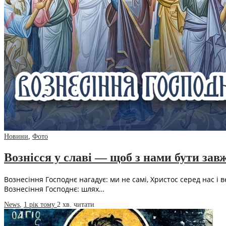
Новини
,
Фото
Вознісся у славі — щоб з нами бути зав
Вознесіння Господнє нагадує: ми не самі, Христос серед нас і 
Вознесіння Господнє: шлях…
News
,
1 рік тому
2 хв.
читати