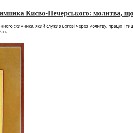
химника Києво-Печерського: молитва, що 
ого схимника, який служив Богові через молитву, працю і тишу
’ять…