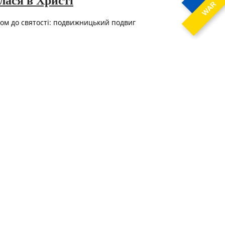
лася в Христі
WAR
яхом до святості: подвижницький подвиг