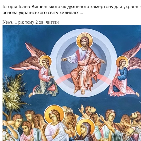
Історія Іоана Вишенського як духовного камертону для українсь
основа українського світу хилилася…
News
,
1 рік тому
2 хв.
читати