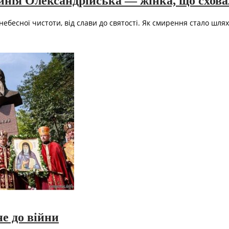
нія Олександрійська — жінка, що схова
 небесної чистоти, від слави до святості. Як смирення стало шл
е до війни