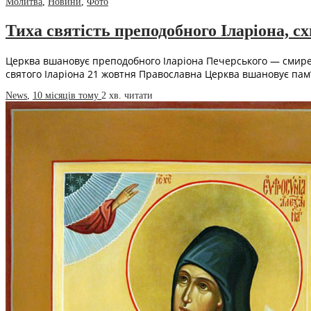
Молитва
,
Новини
,
Фото
Тиха святість преподобного Іларіона, с
Церква вшановує преподобного Іларіона Печерського — смиренн
святого Іларіона 21 жовтня Православна Церква вшановує пам
News
,
10 місяців тому
2 хв.
читати