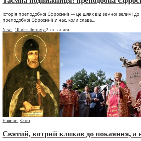
Таємна подвижниця: преподобна Єфроси
Історія преподобної Єфросинії — це шлях від земної величі до
преподобної Єфросинії У час, коли слава…
News
,
10 місяців тому
2 хв.
читати
Новини
,
Фото
Святий, котрий кликав до покаяння, а н