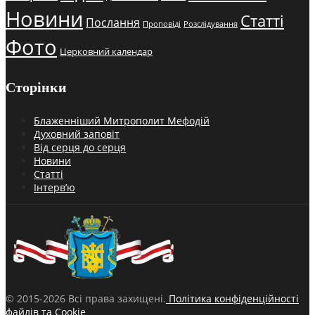
Новини
Статті
Послання
Проповіді
Розслідування
Фото
Церковний календар
Сторінки
Блаженніший Митрополит Мефодій
Духовний заповіт
Від серця до серця
Новини
Статті
Інтерв’ю
© 2015-2026 Всі права захищені.
Політика конфіденційності
файлів та Cookie