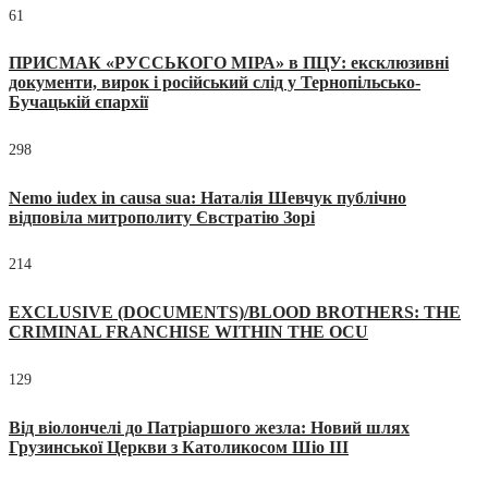
61
ПРИСМАК «РУССЬКОГО МІРА» в ПЦУ: ексклюзивні
документи, вирок і російський слід у Тернопільсько-
Бучацькій єпархії
298
Nemo iudex in causa sua: Наталія Шевчук публічно
відповіла митрополиту Євстратію Зорі
214
EXCLUSIVE (DOCUMENTS)/BLOOD BROTHERS: THE
CRIMINAL FRANCHISE WITHIN THE OCU
129
Від віолончелі до Патріаршого жезла: Новий шлях
Грузинської Церкви з Католикосом Шіо III