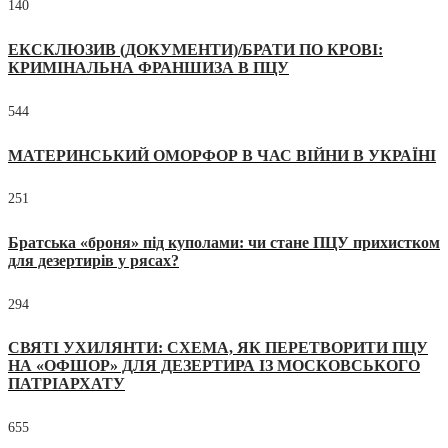
140
ЕКСКЛЮЗИВ (ДОКУМЕНТИ)/БРАТИ ПО КРОВІ:
КРИМІНАЛЬНА ФРАНШИЗА В ПЦУ
544
МАТЕРИНСЬКИЙ ОМОРФОР В ЧАС ВІЙНИ В УКРАЇНІ
251
Братська «броня» під куполами: чи стане ПЦУ прихистком
для дезертирів у рясах?
294
СВЯТІ УХИЛЯНТИ: СХЕМА, ЯК ПЕРЕТВОРИТИ ПЦУ
НА «ОФШОР» ДЛЯ ДЕЗЕРТИРА ІЗ МОСКОВСЬКОГО
ПАТРІАРХАТУ
655