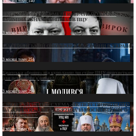
3 місяці тому
140
ЕКСКЛЮЗИВ (ДОКУМЕНТИ)/БРАТИ ПО КРОВІ:
КРИМІНАЛЬНА ФРАНШИЗА В ПЦУ
3 місяці тому
544
МАТЕРИНСЬКИЙ ОМОРФОР В ЧАС ВІЙНИ В УКРАЇНІ
3 місяці тому
251
Братська «броня» під куполами: чи стане ПЦУ прихистком
для дезертирів у рясах?
3 місяці тому
294
СВЯТІ УХИЛЯНТИ: СХЕМА, ЯК ПЕРЕТВОРИТИ ПЦУ
НА «ОФШОР» ДЛЯ ДЕЗЕРТИРА ІЗ МОСКОВСЬКОГО
ПАТРІАРХАТУ
3 місяці тому
655