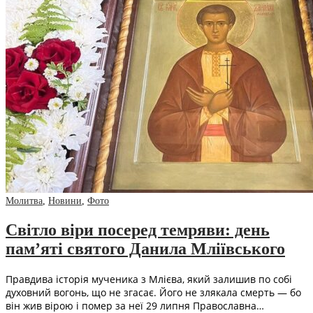
Молитва
,
Новини
,
Фото
Свiтло вiри посеред темряви: день
пам’ятi святого Данила Млiївського
Правдива iсторiя мученика з Млiєва, який залишив по собi
духовний вогонь, що не згасає. Його не злякала смерть — бо
вiн жив вiрою i помер за неї 29 липня Православна…