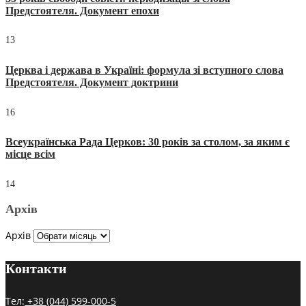
Предстоятеля. Документ епохи
13
Церква і держава в Україні: формула зі вступного слова
Предстоятеля. Документ доктрини
16
Всеукраїнська Рада Церков: 30 років за столом, за яким є
місце всім
14
Архів
Архів
Контакти
Тел:
+38 (044) 599-000-5