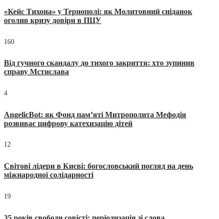
«Кейс Тихона» у Тернополі: як Молитовний сніданок
оголив кризу довіри в ПЦУ
160
Від гучного скандалу до тихого закриття: хто зупинив
справу Мстислава
4
AngelicBot: як Фонд пам’яті Митрополита Мефодія
розвиває цифрову катехизацію дітей
12
Світові лідери в Києві: богословський погляд на день
міжнародної солідарності
19
35 років свободи совісті: періодизація зі слова