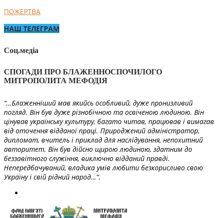
ПОЖЕРТВА
НАШ ТЕЛЕГРАМ
Соц.медіа
СПОГАДИ ПРО БЛАЖЕННОСПОЧИЛОГО
МИТРОПОЛИТА МЕФОДІЯ
“…Блаженніший мав якийсь особливий, дуже пронизливий
погляд. Він був дуже різнобічною та освіченою людиною. Він
цінував українську культуру, багато читав, працював і вимагав
від оточення відданої праці. Природжений адміністратор,
дипломат, вчитель і приклад для наслідування, непохитний
авторитет. Він був дійсно щирою людиною, здатним до
беззавітного служіння, виключно відданий правді.
Непередбачуваний, владика умів любити безкорисливо свою
Україну і свій рідний народ…”.