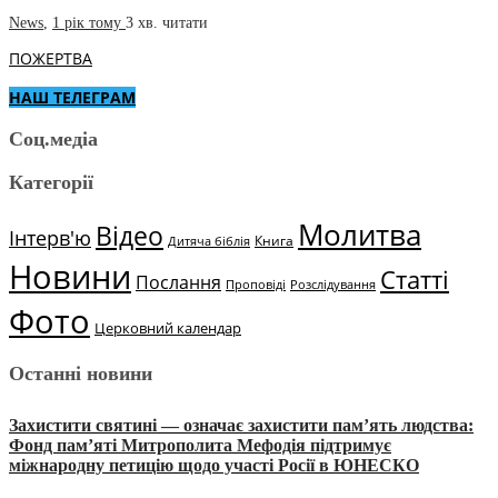
News
,
1 рік тому
3 хв.
читати
ПОЖЕРТВА
НАШ ТЕЛЕГРАМ
Соц.медіа
Категорії
Молитва
Відео
Інтерв'ю
Книга
Дитяча біблія
Новини
Статті
Послання
Проповіді
Розслідування
Фото
Церковний календар
Останні новини
Захистити святині — означає захистити пам’ять людства:
Фонд пам’яті Митрополита Мефодія підтримує
міжнародну петицію щодо участі Росії в ЮНЕСКО