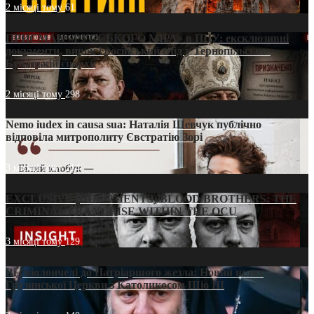
2 місяці тому
61
ПРИСМАК «РУССЬКОГО МІРА» в ПЦУ: ексклюзивні
документи, вирок і російський слід у Тернопільсько-
Бучацькій єпархії
2 місяці тому
298
Nemo iudex in causa sua: Наталія Шевчук публічно
відповіла митрополиту Євстратію Зорі
3 місяці тому
214
EXCLUSIVE (DOCUMENTS)/BLOOD BROTHERS: THE
CRIMINAL FRANCHISE WITHIN THE OCU
3 місяці тому
129
Від віолончелі до Патріаршого жезла: Новий шлях
Грузинської Церкви з Католикосом Шіо III