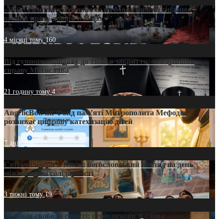
«Кейс Тихона» у Тернополі: як Молитовний сніданок
оголив кризу довіри в ПЦУ
4 місяці тому
160
Від гучного скандалу до тихого закриття: хто зупинив
справу Мстислава
21 годину тому
4
AngelicBot: як Фонд пам’яті Митрополита Мефодія
розвиває цифрову катехизацію дітей
7 днів тому
12
Світові лідери в Києві: богословський погляд на день
міжнародної солідарності
3 тижні тому
19
35 років свободи совісті: періодизація зі слова