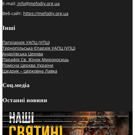
E-mail:
info@mefodiy.org.ua
Веб-сайт:
https://mefodiy.org.ua
Інші
Патріархія УАПЦ (УПЦ)
Тернопільська Єпархія УАПЦ (УПЦ)
Андріївська Церква
Парафія Св. Жінок-Мироносиць
Помісна Церква України
Щедрик – Церковна Лавка
Соц.медіа
Останні новини
Захистити святині — означає захистити пам’ять людства:
Фонд пам’яті Митрополита Мефодія підтримує
міжнародну петицію щодо участі Росії в ЮНЕСКО