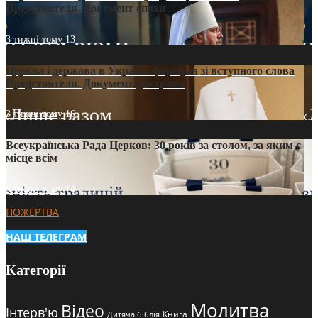
Предстоятеля. Документ епохи
3 тижні тому
13
Церква і держава в Україні: формула зі вступного слова
Предстоятеля. Документ доктрини
3 тижні тому
16
Всеукраїнська Рада Церков: 30 років за столом, за яким є
місце всім
3 тижні тому
14
ПОЖЕРТВА
НАШ ТЕЛЕГРАМ
Категорії
Молитва
Відео
Інтерв'ю
Книга
Дитяча біблія