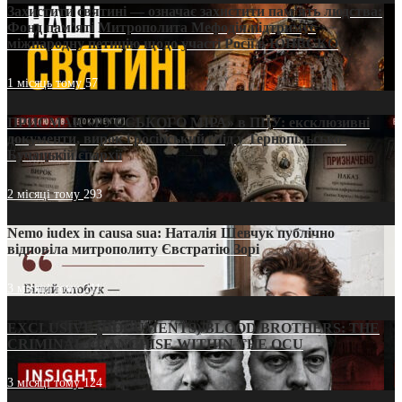
Захистити святині — означає захистити пам’ять людства:
Фонд пам’яті Митрополита Мефодія підтримує
міжнародну петицію щодо участі Росії в ЮНЕСКО
1 місяць тому
57
ПРИСМАК «РУССЬКОГО МІРА» в ПЦУ: ексклюзивні
документи, вирок і російський слід у Тернопільсько-
Бучацькій єпархії
2 місяці тому
293
Nemo iudex in causa sua: Наталія Шевчук публічно
відповіла митрополиту Євстратію Зорі
3 місяці тому
211
EXCLUSIVE (DOCUMENTS)/BLOOD BROTHERS: THE
CRIMINAL FRANCHISE WITHIN THE OCU
3 місяці тому
124