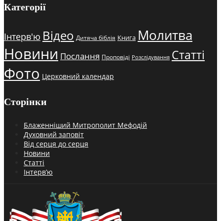
Категорії
Молитва
Відео
Інтерв'ю
Книга
Дитяча біблія
Новини
Статті
Послання
Проповіді
Розслідування
Фото
Церковний календар
Сторінки
Блаженніший Митрополит Мефодій
Духовний заповіт
Від серця до серця
Новини
Статті
Інтерв’ю