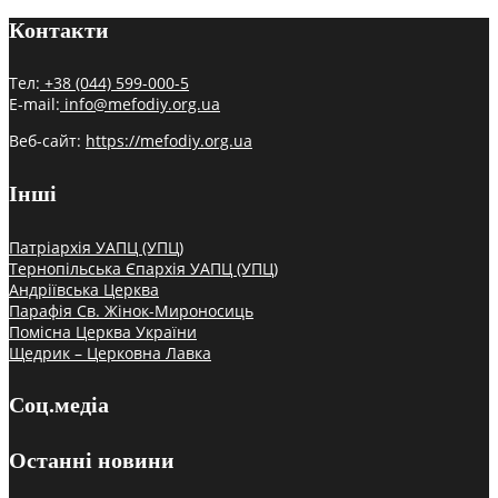
Контакти
Тел:
+38 (044) 599-000-5
E-mail:
info@mefodiy.org.ua
Веб-сайт:
https://mefodiy.org.ua
Інші
Патріархія УАПЦ (УПЦ)
Тернопільська Єпархія УАПЦ (УПЦ)
Андріївська Церква
Парафія Св. Жінок-Мироносиць
Помісна Церква України
Щедрик – Церковна Лавка
Соц.медіа
Останні новини