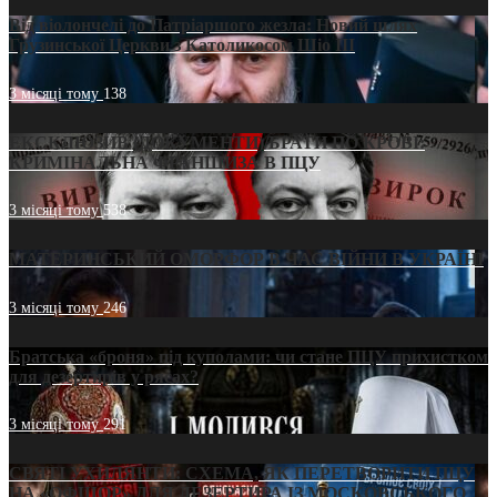
Від віолончелі до Патріаршого жезла: Новий шлях
Грузинської Церкви з Католикосом Шіо III
3 місяці тому
138
ЕКСКЛЮЗИВ (ДОКУМЕНТИ)/БРАТИ ПО КРОВІ:
КРИМІНАЛЬНА ФРАНШИЗА В ПЦУ
3 місяці тому
538
МАТЕРИНСЬКИЙ ОМОРФОР В ЧАС ВІЙНИ В УКРАЇНІ
3 місяці тому
246
Братська «броня» під куполами: чи стане ПЦУ прихистком
для дезертирів у рясах?
3 місяці тому
291
СВЯТІ УХИЛЯНТИ: СХЕМА, ЯК ПЕРЕТВОРИТИ ПЦУ
НА «ОФШОР» ДЛЯ ДЕЗЕРТИРА ІЗ МОСКОВСЬКОГО