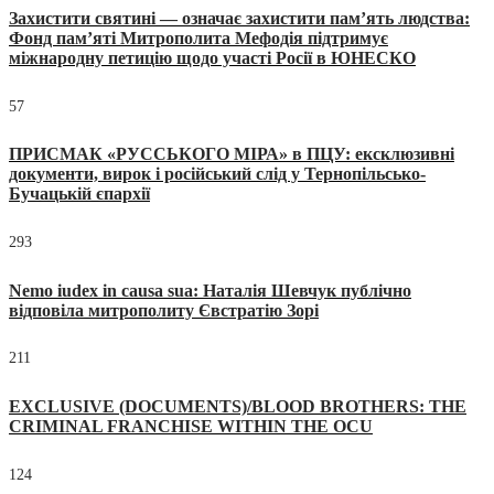
Захистити святині — означає захистити пам’ять людства:
Фонд пам’яті Митрополита Мефодія підтримує
міжнародну петицію щодо участі Росії в ЮНЕСКО
57
ПРИСМАК «РУССЬКОГО МІРА» в ПЦУ: ексклюзивні
документи, вирок і російський слід у Тернопільсько-
Бучацькій єпархії
293
Nemo iudex in causa sua: Наталія Шевчук публічно
відповіла митрополиту Євстратію Зорі
211
EXCLUSIVE (DOCUMENTS)/BLOOD BROTHERS: THE
CRIMINAL FRANCHISE WITHIN THE OCU
124