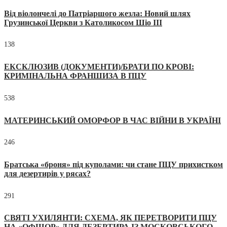
Від віолончелі до Патріаршого жезла: Новий шлях
Грузинської Церкви з Католикосом Шіо III
138
ЕКСКЛЮЗИВ (ДОКУМЕНТИ)/БРАТИ ПО КРОВІ:
КРИМІНАЛЬНА ФРАНШИЗА В ПЦУ
538
МАТЕРИНСЬКИЙ ОМОРФОР В ЧАС ВІЙНИ В УКРАЇНІ
246
Братська «броня» під куполами: чи стане ПЦУ прихистком
для дезертирів у рясах?
291
СВЯТІ УХИЛЯНТИ: СХЕМА, ЯК ПЕРЕТВОРИТИ ПЦУ
НА «ОФШОР» ДЛЯ ДЕЗЕРТИРА ІЗ МОСКОВСЬКОГО