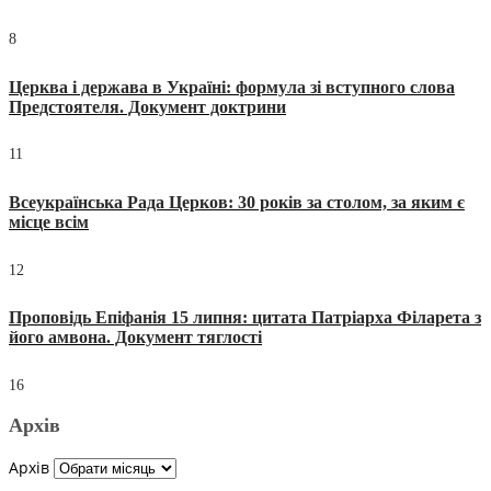
8
Церква і держава в Україні: формула зі вступного слова
Предстоятеля. Документ доктрини
11
Всеукраїнська Рада Церков: 30 років за столом, за яким є
місце всім
12
Проповідь Епіфанія 15 липня: цитата Патріарха Філарета з
його амвона. Документ тяглості
16
Архів
Архів