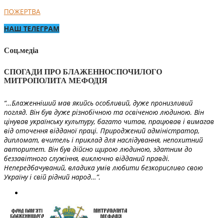
ПОЖЕРТВА
НАШ ТЕЛЕГРАМ
Соц.медіа
СПОГАДИ ПРО БЛАЖЕННОСПОЧИЛОГО
МИТРОПОЛИТА МЕФОДІЯ
“…Блаженніший мав якийсь особливий, дуже пронизливий
погляд. Він був дуже різнобічною та освіченою людиною. Він
цінував українську культуру, багато читав, працював і вимагав
від оточення відданої праці. Природжений адміністратор,
дипломат, вчитель і приклад для наслідування, непохитний
авторитет. Він був дійсно щирою людиною, здатним до
беззавітного служіння, виключно відданий правді.
Непередбачуваний, владика умів любити безкорисливо свою
Україну і свій рідний народ…”.