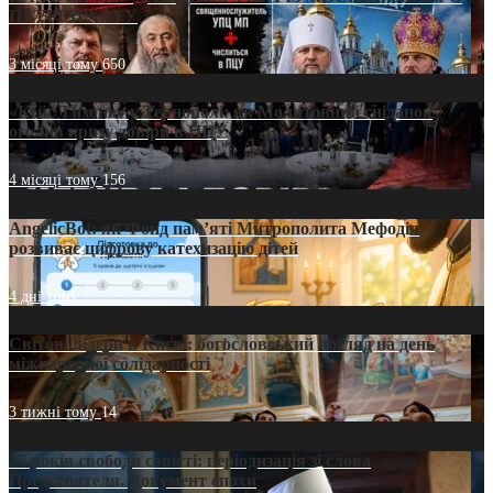
ПАТРІАРХАТУ
3 місяці тому
650
«Кейс Тихона» у Тернополі: як Молитовний сніданок
оголив кризу довіри в ПЦУ
4 місяці тому
156
AngelicBot: як Фонд пам’яті Митрополита Мефодія
розвиває цифрову катехизацію дітей
4 дні тому
7
Світові лідери в Києві: богословський погляд на день
міжнародної солідарності
3 тижні тому
14
35 років свободи совісті: періодизація зі слова
Предстоятеля. Документ епохи