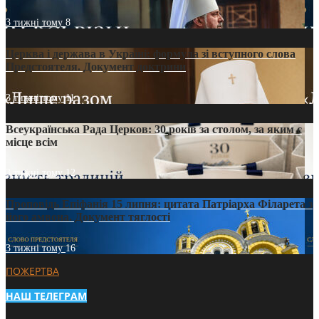
3 тижні тому
8
Церква і держава в Україні: формула зі вступного слова
Предстоятеля. Документ доктрини
3 тижні тому
11
Всеукраїнська Рада Церков: 30 років за столом, за яким є
місце всім
3 тижні тому
12
Проповідь Епіфанія 15 липня: цитата Патріарха Філарета з
його амвона. Документ тяглості
3 тижні тому
16
ПОЖЕРТВА
НАШ ТЕЛЕГРАМ