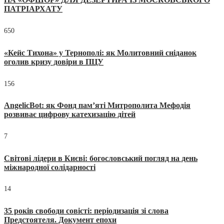
ПАТРІАРХАТУ
650
«Кейс Тихона» у Тернополі: як Молитовний сніданок
оголив кризу довіри в ПЦУ
156
AngelicBot: як Фонд пам’яті Митрополита Мефодія
розвиває цифрову катехизацію дітей
7
Світові лідери в Києві: богословський погляд на день
міжнародної солідарності
14
35 років свободи совісті: періодизація зі слова
Предстоятеля. Документ епохи