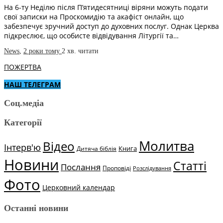
На 6-ту Неділю після П’ятидесятниці віряни можуть подати
свої записки на Проскомидію та акафіст онлайн, що
забезпечує зручний доступ до духовних послуг. Однак Церква
підкреслює, що особисте відвідування Літургії та…
News
,
2 роки тому
2 хв.
читати
ПОЖЕРТВА
НАШ ТЕЛЕГРАМ
Соц.медіа
Категорії
Молитва
Відео
Інтерв'ю
Книга
Дитяча біблія
Новини
Статті
Послання
Проповіді
Розслідування
Фото
Церковний календар
Останні новини